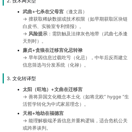
2. 技术网关型
武曲+七杀在父母宫
（逢文昌）
→ 擅获取稀缺数据或技术权限（如早期获取区块链
白皮书、实验室专利情报）。
→
风险提示
：需防触及法律灰色地带（武曲七杀逢
天刑时）。
廉贞+贪狼在迁移宫化忌转禄
→ 早年因信息过载吃亏（化忌），中年后反而建立
信息筛选与分发系统（化禄）。
3. 文化转译型
太阳（旺地）+文曲在迁移宫
→ 善将异国文化概念本土化（如将北欧“ hygge ”生
活哲学转化为中式家居理念）。
天相+地劫在福德宫
→ 能理解极端矛盾信息并重构逻辑，适合危机公关
或跨界谈判。