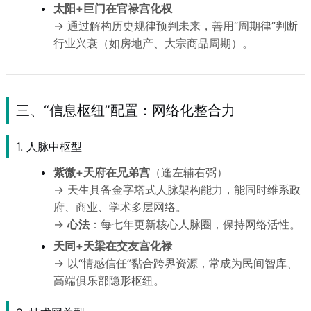
太阳+巨门在官禄宫化权
→ 通过解构历史规律预判未来，善用“周期律”判断
行业兴衰（如房地产、大宗商品周期）。
三、“信息枢纽”配置：网络化整合力
1. 人脉中枢型
紫微+天府在兄弟宫
（逢左辅右弼）
→ 天生具备金字塔式人脉架构能力，能同时维系政
府、商业、学术多层网络。
→
心法
：每七年更新核心人脉圈，保持网络活性。
天同+天梁在交友宫化禄
→ 以“情感信任”黏合跨界资源，常成为民间智库、
高端俱乐部隐形枢纽。