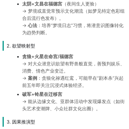
太阴+文昌在福德宫
（夜间生人更验）
→ 梦境或直觉常预示文化潮流（如梦见特定色彩组
合后流行色发布）。
→
心法
：培养“梦境日志”习惯，将潜意识图像转化
为趋势判断。
2. 欲望映射型
贪狼+火星在命宫/福德宫
→ 对大众潜意识欲望有野兽般直觉，善预判娱乐、
消费、情色产业变迁。
→
案例
：贪狼化禄遇红鸾，可能早在“剧本杀”兴起
前五年即关注沉浸式体验经济。
破军+铃星在迁移宫
→ 能从边缘文化、亚群体活动中发现爆发点（如街
头艺术变潮牌、小众社群文化出圈）。
3. 因果推演型