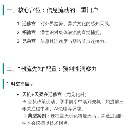
一、核心宫位：信息流动的三重门户
迁移宫
：对外界趋势、异质文化的感知天线。
福德宫
：潜意识对集体潜流的直觉捕捉。
兄弟宫
：信息处理速度与网络节点连接力。
二、“潮流先知”配置：预判性洞察力
1. 时空扫描型
天机+天梁在迁移宫
（尤见化科）
→ 善从政策变动、学术前沿中嗅到先机，如提前三
年关注碳中和、AI伦理等议题。
→
典型案例
：迁移宫天机化科逢天马，常通过国际
学术会议捕捉技术拐点。