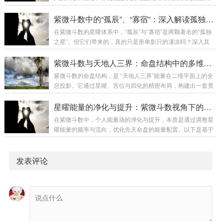
益）给予对方。心理姿态：我非常喜欢、宠爱配偶，乐于为对
此宫位的星曜组合，无声地描绘着你婚姻生活的“底色”与“容
方付出，觉得付出就是快乐。这是深爱的一方的典型配置。关
器”。田宅宫是藏气之所，是夫妻宫的疾厄宫（配偶的身体库）
紫微斗数中的“孤辰”、“寡宿”：深入解读孤独星曜
系影响：婚姻给我带来愉悦感，我愿意滋养...
和财帛宫的田宅宫（钱财的归宿）。因此，它与婚姻生活的内
在紫微斗数的星曜体系中，“孤辰”与“寡宿”是两颗著名的“孤独
在质量、稳定度和物质基础息息相关。几种典型星曜组合的启
之星”。但它们带来的，真的只是形单影只的凄凉吗？深入其
示：1. 吉星云集（如紫微、天府、太阳、太阴化禄等）归宿
性，会发现它们赋予的是一份清醒的“间隔力”。紫微斗数里，
感：家庭观念重，能从家庭生活中获得深切的满足与安宁。容
孤辰、寡宿通常成对出现，分别进入命盘的不同宫位。传统认
紫微斗数与天地人三界：命盘结构中的多维空间玄学映射
易拥有宽敞、舒适的居住环境，家庭内部氛围...
为，命带孤寡者，性情孤僻，亲缘淡薄，晚年易孤独。然而，
紫微斗数的命盘结构，是 “天地人三界”能量在二维平面上的全
这种解读过于简化，忽略了星曜的深层能量特质。孤辰、寡宿
息投影。它通过星曜、宫位与四化的精密布局，构建出一套贯
的核心特质是“间隔”与“抽离”。孤辰：属性为“阳孤”。带来一种
通多维空间的玄学映射系统。以下从三界维度解析其深层对应
主动的、向上的间隔力。像高山上的孤松，卓尔不群。命带孤
关系：一、天界映射：星曜能量的宇宙源流1. 十四主星——天
星曜能量的净化与提升：紫微斗数视角下的个人能量场调整玄法
辰者，往往在思想、精神层面需要独...
星本体的投影紫微星：映射 “北极帝星” ，象征天界的中央统御
在紫微斗数中，个人能量场的净化与提升，本质是通过调整星
法则。太阳/太阴：映射 “日月二曜” ，承载阴阳交替的宇宙节
曜能量的频率与流向，优化先天命盘的能量配置。以下是基于
律。杀破狼（七杀、破军、贪狼）：映射 “北斗七星中的变革
斗数玄学体系的系统性调整法门：一、星曜能量的净化原理1.
三星” ，...
煞忌能量的转化（化煞为用）火星、铃星（暴烈能量）→ 净化
法：通过高强度运动（如搏击、越野跑）释放，或引导至创新
发表评论
领域（如科技研发）。→ 禁忌：压抑怒火易引发免疫系统疾病
（对应疾厄宫火星化忌）。擎羊、陀罗（阻滞能量）→ 净化
法：练习书法、刺绣等需“延迟满足”的活动，培养韧性；从事
精密制造...