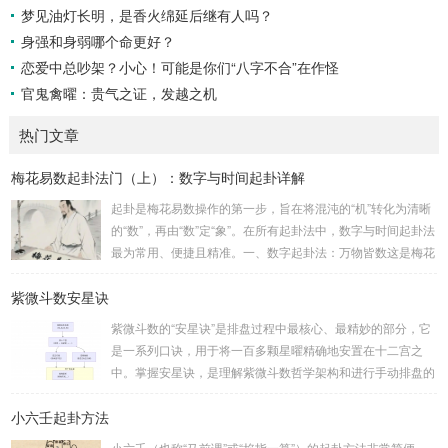
梦见油灯长明，是香火绵延后继有人吗？
身强和身弱哪个命更好？
恋爱中总吵架？小心！可能是你们“八字不合”在作怪
官鬼禽曜：贵气之证，发越之机
热门文章
梅花易数起卦法门（上）：数字与时间起卦详解
起卦是梅花易数操作的第一步，旨在将混沌的“机”转化为清晰
的“数”，再由“数”定“象”。在所有起卦法中，数字与时间起卦法
最为常用、便捷且精准。一、数字起卦法：万物皆数这是梅花
易数最核心的起卦方法。任何一组数字，只要它是“偶然”得到
紫微斗数安星诀
的，都可以用来起卦。步骤：分拆数字：将得到的一组数字
（通常是三位数）分成两半。前几位数为上卦，后几位数为下
紫微斗数的“安星诀”是排盘过程中最核心、最精妙的部分，它
卦。如果数字是偶数位，则前后平分；如果是奇数位，则前部
是一系列口诀，用于将一百多颗星曜精确地安置在十二宫之
分比后部分少一位。例如，数字 256：前一位 2 为上卦后两
中。掌握安星诀，是理解紫微斗数哲学架构和进行手动排盘的
位...
基础。一、 安星诀的核心框架安星诀并非单一口诀，而是一
小六壬起卦方法
个完整的系统，遵循严格的步骤。其核心顺序是：定紫微 →
安十四主星 → 布辅星 → 排四化。整个排盘流程与安星诀的依
小六壬（也称“马前课”或“掐指一算”）的起卦方法非常简便，