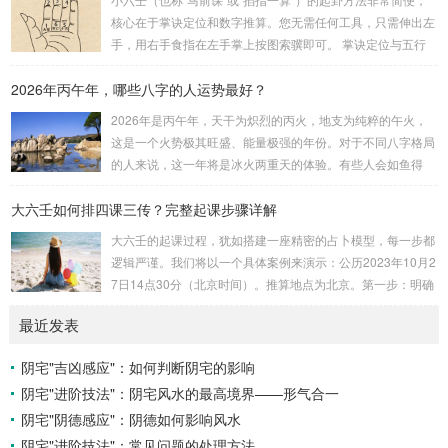
赖关系，可以清晰地通过下图展现：二、 核心安星诀详解1.
核心在于掌诀定位和数字推算。您无需任何工具，只需伸出左
安紫微星诀（定帝星）这是所有安星的第一步，至关重要。口
手，用右手食指在左手掌上按图索骥即可。 掌诀定位与五行
诀：紫微天机星逆行，隔一阳武天同行，...
属性：大安：位于食指根部，属木，青龙，主数1、4、5，大
2026年丙午年，哪些八字的人运势最好？
吉。留连：位于食指指尖，属水，玄武，主数2、7、8，凶。
速喜：位于中指指尖，属火，朱雀，主数3、6、9，吉。赤
2026年是丙午年，天干为炽烈的丙火，地支为纯粹的午火，
口：位于无名指指尖，属金，白虎，主数4、1、2，凶。小
这是一个火势极其旺盛、能量极强的年份。对于不同八字格局
吉：位于无名指根部，属木，六合，主数5、3、8，吉。空
的人来说，这一年将是冰火两重天的体验。有些人会如鱼得
亡：位于中指根部，属土，勾陈，...
水，运势冲天；而有些人则会倍感煎熬，挑战重重。核心原
大六壬如何排四课三传？完整起课步骤详解
理：吉凶在于平衡与需求八字讲究五行平衡与“喜用神”。喜用
神就是那个能对你的命局起到最好平衡、补助作用的五行。20
大六壬的起课过程，犹如搭建一座精密的占卜模型，每一步都
26年丙午，是火力全开的一年。因此：八字命局中“喜火”、“用
逻辑严谨。我们将以一个具体案例来演示：公历2023年10月2
火”的人，等于得到了天地最强能量的帮助，犹如天降神助，
7日14点30分（北京时间）。推算地点为北京。第一步：明确
运势自然一飞冲天。八字命局中“忌火”的人...
概念与准备工具四课：事物的四个发展阶段或矛盾的四个层
最近发表
面。它是分析事体现状的基石。三传：事物发展、演变的三个
核心过程（发用、移易、归计）。它是推演事态发展的主线。
阴宅"吉凶感应"：如何判断阴宅的影响
你需要：一张空白的天地盘（内含十二地支）、月将、当天日
阴宅"进阶技法"：阴宅风水的最高境界——形气合一
干日支。第二步：核心步骤——排四课四课是“三传”之母，此
步必须精准。1. 定月将（布“天盘”的...
阴宅"阴德感应"：阴德如何影响风水
阴宅"进阶技法"：常见问题的处理方法