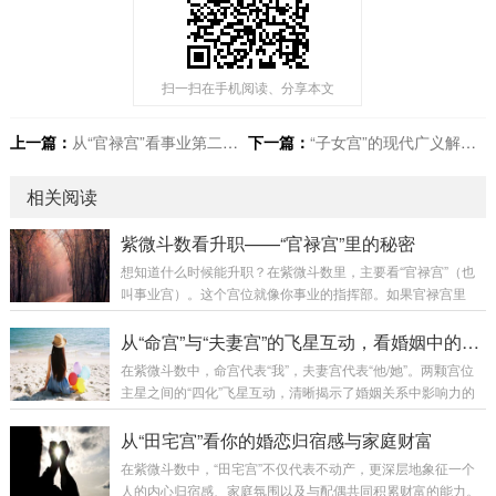
扫一扫在手机阅读、分享本文
上一篇：
从“官禄宫”看事业第二曲线：中年转型的命盘信号与潜在领域
下一篇：
“子女宫”的现代广义解读：它如何反映你的创作产出、粉丝缘分与公众影响力？
相关阅读
紫微斗数看升职——“官禄宫”里的秘密
想知道什么时候能升职？在紫微斗数里，主要看“官禄宫”（也
叫事业宫）。这个宫位就像你事业的指挥部。如果官禄宫里
有“紫微”、“天府”、“太阳”这样的“帝星”或“贵星”，那说明你天生
有领导欲和事业格局，不甘于人下，升职是迟早的事。如果里
从“命宫”与“夫妻宫”的飞星互动，看婚姻中的权力流动
面有“天机”、“天梁”，可能更适合谋士、策划或监管类的职位升
在紫微斗数中，命宫代表“我”，夫妻宫代表“他/她”。两颗宫位
迁。但看升职，不能只看官禄宫本身。还要看有没有“四化”的
主星之间的“四化”飞星互动，清晰揭示了婚姻关系中影响力的
引动。比如：化禄飞入官禄宫：事业有好的发展机遇，可能带
流向、以及双方互动的核心模式。四化星（化禄、化权、化
来实质性的收益和扩大。化权飞入官禄宫：这是升职最强烈的
科、化忌）是动态能量，当它们从一宫飞入另一宫，就像发送
从“田宅宫”看你的婚恋归宿感与家庭财富
信号！代表权力在握，被赋予...
了一份能量包裹，决定了关系的底色。几种关键的飞星互动：
在紫微斗数中，“田宅宫”不仅代表不动产，更深层地象征一个
1. 命宫化禄入夫妻宫能量流向：我将“禄”（福气、好感、利
人的内心归宿感、家庭氛围以及与配偶共同积累财富的能力。