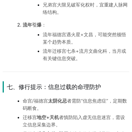
兄弟宫大限见破军化权时，宜重建人脉网
络结构。
流年引爆
：
流年福德宫遇火星+文昌，可能突然顿悟
某个趋势本质。
流年迁移宫七杀+流月文曲化科，当月或
有关键信息突破。
七、修行提示：信息过载的命理防护
命宫/福德宫
太阴化忌
者需防“信息焦虑症”，定期数
码断食。
迁移宫
地空+天机
者慎防陷入虚无信息迷宫，需设
立信息采集边界。