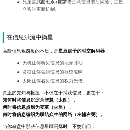
兄弟宫
武曲七杀+陀罗
者注意信息滞后风险，宜建
立实时更新机制。
在信息洪流中摘星
高阶信息敏感度的本质，是
星辰赋予的时空解码器
：
天机让你听见信息的地壳脉动，
贪狼让你尝到信息的欲望滋味，
太阳让你看见信息的权力光谱。
真正的先知与枢纽，不仅在于捕获信息，更在于：
知何时将信息沉淀为智慧（太阴），
何时将信息点燃为变革（火星），
何时将信息编织为联结众生的网络（左辅右弼）。
当你命盘中那些信息星曜闪烁时，不妨自问：