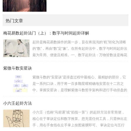
热门文章
梅花易数起卦法门（上）：数字与时间起卦详解
起卦是梅花易数操作的第一步，旨在将混沌的“机”转化为清晰
的“数”，再由“数”定“象”。在所有起卦法中，数字与时间起卦法
最为常用、便捷且精准。一、数字起卦法：万物皆数这是梅花
易数最核心的起卦方法。任何一组数字，只要它是“偶然”得到
紫微斗数安星诀
的，都可以用来起卦。步骤：分拆数字：将得到的一组数字
（通常是三位数）分成两半。前几位数为上卦，后几位数为下
紫微斗数的“安星诀”是排盘过程中最核心、最精妙的部分，它
卦。如果数字是偶数位，则前后平分；如果是奇数位，则前部
是一系列口诀，用于将一百多颗星曜精确地安置在十二宫之
分比后部分少一位。例如，数字 256：前一位 2 为上卦后两
中。掌握安星诀，是理解紫微斗数哲学架构和进行手动排盘的
位...
基础。一、 安星诀的核心框架安星诀并非单一口诀，而是一
小六壬起卦方法
个完整的系统，遵循严格的步骤。其核心顺序是：定紫微 →
安十四主星 → 布辅星 → 排四化。整个排盘流程与安星诀的依
小六壬（也称“马前课”或“掐指一算”）的起卦方法非常简便，
赖关系，可以清晰地通过下图展现：二、 核心安星诀详解1.
核心在于掌诀定位和数字推算。您无需任何工具，只需伸出左
安紫微星诀（定帝星）这是所有安星的第一步，至关重要。口
手，用右手食指在左手掌上按图索骥即可。 掌诀定位与五行
诀：紫微天机星逆行，隔一阳武天同行，...