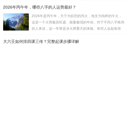
属性：大安：位于食指根部，属木，青龙，主数1、4、5，大
2026年丙午年，哪些八字的人运势最好？
吉。留连：位于食指指尖，属水，玄武，主数2、7、8，凶。
速喜：位于中指指尖，属火，朱雀，主数3、6、9，吉。赤
2026年是丙午年，天干为炽烈的丙火，地支为纯粹的午火，
口：位于无名指指尖，属金，白虎，主数4、1、2，凶。小
这是一个火势极其旺盛、能量极强的年份。对于不同八字格局
吉：位于无名指根部，属木，六合，主数5、3、8，吉。空
的人来说，这一年将是冰火两重天的体验。有些人会如鱼得
亡：位于中指根部，属土，勾陈，...
水，运势冲天；而有些人则会倍感煎熬，挑战重重。核心原
大六壬如何排四课三传？完整起课步骤详解
理：吉凶在于平衡与需求八字讲究五行平衡与“喜用神”。喜用
神就是那个能对你的命局起到最好平衡、补助作用的五行。20
大六壬的起课过程，犹如搭建一座精密的占卜模型，每一步都
26年丙午，是火力全开的一年。因此：八字命局中“喜火”、“用
逻辑严谨。我们将以一个具体案例来演示：公历2023年10月2
火”的人，等于得到了天地最强能量的帮助，犹如天降神助，
7日14点30分（北京时间）。推算地点为北京。第一步：明确
运势自然一飞冲天。八字命局中“忌火”的人...
概念与准备工具四课：事物的四个发展阶段或矛盾的四个层
最近发表
面。它是分析事体现状的基石。三传：事物发展、演变的三个
核心过程（发用、移易、归计）。它是推演事态发展的主线。
阴宅"吉凶感应"：如何判断阴宅的影响
你需要：一张空白的天地盘（内含十二地支）、月将、当天日
阴宅"进阶技法"：阴宅风水的最高境界——形气合一
干日支。第二步：核心步骤——排四课四课是“三传”之母，此
步必须精准。1. 定月将（布“天盘”的...
阴宅"阴德感应"：阴德如何影响风水
阴宅"进阶技法"：常见问题的处理方法
上坟顺序有讲究：先拜祖坟还是父坟？老人说拜错损三代福运，真
不是迷信