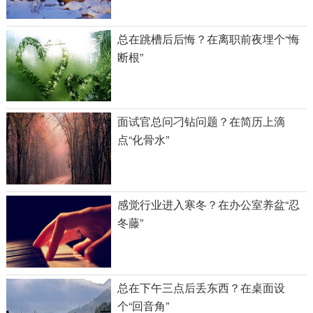
总在跳槽后后悔？在离职前夜埋个“悔
断根”
面试官总问刁钻问题？在简历上滴
点“化骨水”
感觉行业进入寒冬？在办公室养盆“忍
冬藤”
总在下午三点后丢东西？在桌面设
个“回音角”