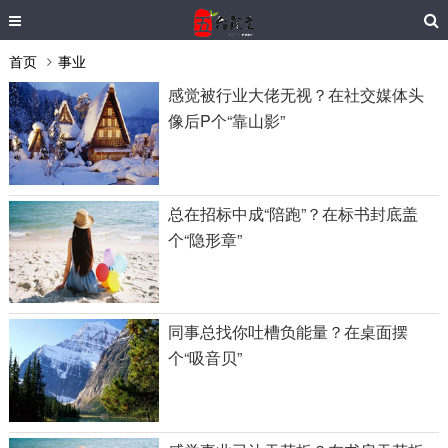
首页
事业
感觉被行业大佬无视？在社交媒体头
像后P个“靠山影”
总在招标中成“陪跑”？在标书封底盖
个“隐形章”
同事总找你吐槽负能量？在桌面摆
个“吸音贝”