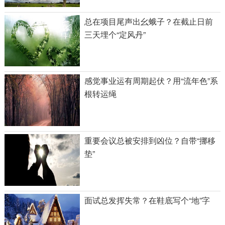
总在项目尾声出幺蛾子？在截止日前
三天埋个“定风丹”
感觉事业运有周期起伏？用“流年色”系
根转运绳
重要会议总被安排到凶位？自带“挪移
垫”
面试总发挥失常？在鞋底写个“地”字