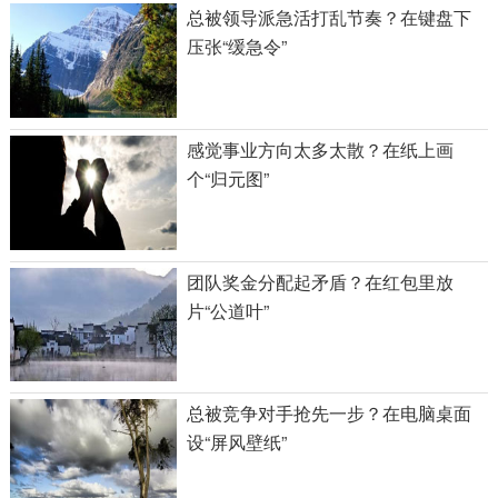
总被领导派急活打乱节奏？在键盘下
压张“缓急令”
感觉事业方向太多太散？在纸上画
个“归元图”
团队奖金分配起矛盾？在红包里放
片“公道叶”
总被竞争对手抢先一步？在电脑桌面
设“屏风壁纸”