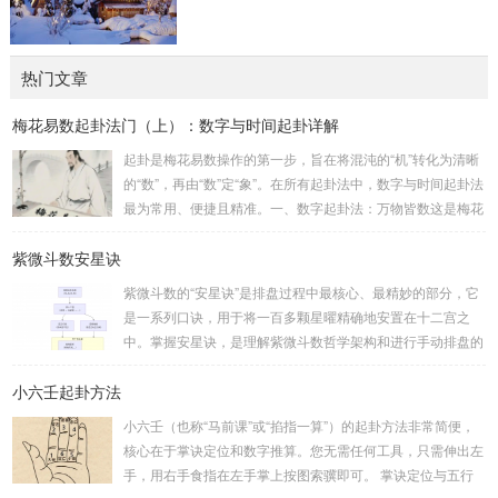
热门文章
梅花易数起卦法门（上）：数字与时间起卦详解
起卦是梅花易数操作的第一步，旨在将混沌的“机”转化为清晰
的“数”，再由“数”定“象”。在所有起卦法中，数字与时间起卦法
最为常用、便捷且精准。一、数字起卦法：万物皆数这是梅花
易数最核心的起卦方法。任何一组数字，只要它是“偶然”得到
紫微斗数安星诀
的，都可以用来起卦。步骤：分拆数字：将得到的一组数字
（通常是三位数）分成两半。前几位数为上卦，后几位数为下
紫微斗数的“安星诀”是排盘过程中最核心、最精妙的部分，它
卦。如果数字是偶数位，则前后平分；如果是奇数位，则前部
是一系列口诀，用于将一百多颗星曜精确地安置在十二宫之
分比后部分少一位。例如，数字 256：前一位 2 为上卦后两
中。掌握安星诀，是理解紫微斗数哲学架构和进行手动排盘的
位...
基础。一、 安星诀的核心框架安星诀并非单一口诀，而是一
小六壬起卦方法
个完整的系统，遵循严格的步骤。其核心顺序是：定紫微 →
安十四主星 → 布辅星 → 排四化。整个排盘流程与安星诀的依
小六壬（也称“马前课”或“掐指一算”）的起卦方法非常简便，
赖关系，可以清晰地通过下图展现：二、 核心安星诀详解1.
核心在于掌诀定位和数字推算。您无需任何工具，只需伸出左
安紫微星诀（定帝星）这是所有安星的第一步，至关重要。口
手，用右手食指在左手掌上按图索骥即可。 掌诀定位与五行
诀：紫微天机星逆行，隔一阳武天同行，...