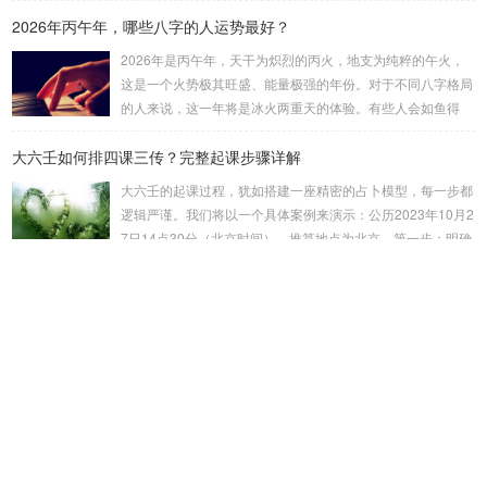
属性：大安：位于食指根部，属木，青龙，主数1、4、5，大
2026年丙午年，哪些八字的人运势最好？
吉。留连：位于食指指尖，属水，玄武，主数2、7、8，凶。
速喜：位于中指指尖，属火，朱雀，主数3、6、9，吉。赤
2026年是丙午年，天干为炽烈的丙火，地支为纯粹的午火，
口：位于无名指指尖，属金，白虎，主数4、1、2，凶。小
这是一个火势极其旺盛、能量极强的年份。对于不同八字格局
吉：位于无名指根部，属木，六合，主数5、3、8，吉。空
的人来说，这一年将是冰火两重天的体验。有些人会如鱼得
亡：位于中指根部，属土，勾陈，...
水，运势冲天；而有些人则会倍感煎熬，挑战重重。核心原
大六壬如何排四课三传？完整起课步骤详解
理：吉凶在于平衡与需求八字讲究五行平衡与“喜用神”。喜用
神就是那个能对你的命局起到最好平衡、补助作用的五行。20
大六壬的起课过程，犹如搭建一座精密的占卜模型，每一步都
26年丙午，是火力全开的一年。因此：八字命局中“喜火”、“用
逻辑严谨。我们将以一个具体案例来演示：公历2023年10月2
火”的人，等于得到了天地最强能量的帮助，犹如天降神助，
7日14点30分（北京时间）。推算地点为北京。第一步：明确
运势自然一飞冲天。八字命局中“忌火”的人...
概念与准备工具四课：事物的四个发展阶段或矛盾的四个层
最近发表
面。它是分析事体现状的基石。三传：事物发展、演变的三个
核心过程（发用、移易、归计）。它是推演事态发展的主线。
阴宅"吉凶感应"：如何判断阴宅的影响
你需要：一张空白的天地盘（内含十二地支）、月将、当天日
阴宅"进阶技法"：阴宅风水的最高境界——形气合一
干日支。第二步：核心步骤——排四课四课是“三传”之母，此
步必须精准。1. 定月将（布“天盘”的...
阴宅"阴德感应"：阴德如何影响风水
阴宅"进阶技法"：常见问题的处理方法
上坟顺序有讲究：先拜祖坟还是父坟？老人说拜错损三代福运，真
不是迷信