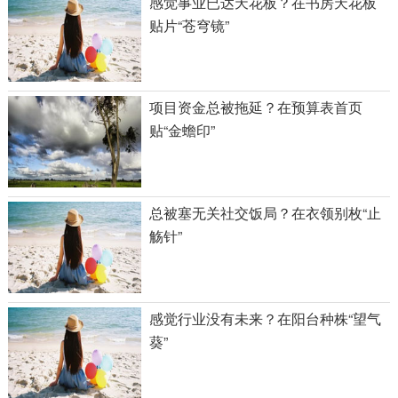
感觉事业已达天花板？在书房天花板
贴片“苍穹镜”
项目资金总被拖延？在预算表首页
贴“金蟾印”
总被塞无关社交饭局？在衣领别枚“止
觞针”
感觉行业没有未来？在阳台种株“望气
葵”