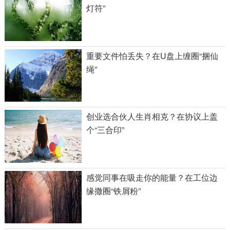
灯符”
重要文件怕丢失？在U盘上缠圈“捆仙
绳”
创业选合伙人生肖相克？在协议上盖
个“三合印”
感觉同事在吸走你的能量？在工位边
缘撒圈“铁屑粉”