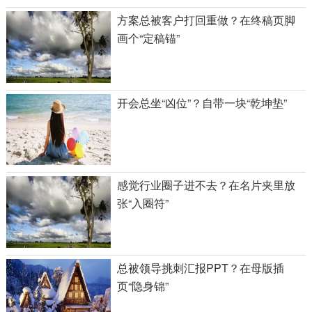
方案总被客户打回重做？在终稿页脚
画个“定稿锚”
开会总坐“凶位”？自带一块“乾坤垫”
感觉行业圈子进不去？在名片夹里放
张“入圈符”
总被领导挑刺汇报PPT？在母版插
页“隐身锦”