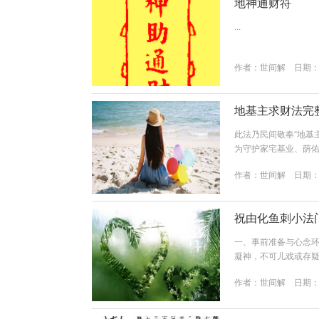
地神通财符
...
作者：
世间解
日期：20
地基主求财法完
此法乃民间敬奉“地基
为守护家宅基业、荫
祭祀前准备（一）供
作者：
世间解
日期：20
鱼）、一个鸡蛋。亦
青菜、萝卜等），忌
子。酒水：三小杯清茶
祝由化鱼刺小法
一、事前准备与心念
凝神，不可儿戏或存疑
方必须迅速回答“没了
作者：
世间解
日期：20
一张普通黄纸或白纸
法：在写每个主字之前
鬼青 鬼龍&nbs...