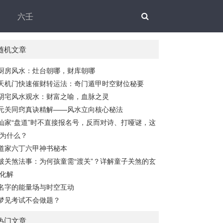
六壬
随机文章
厨房风水：灶台朝哪，财库朝哪
天机门快速催财转运法：奇门遁甲时空财位秘要
阴宅风水观水：财富之喻，血脉之灵
元关同窍真诀精解——风水立向核心秘法
仙家“盘道”时不直接报名号，反而对诗、打哑谜，这
为什么？
道家六丁六甲神书秘本
破关煞法事：为何孩童需“渡关”？详解童子关煞的玄
化解
名字的能量场与时空互动
梦见考试不会做题？
热门文章