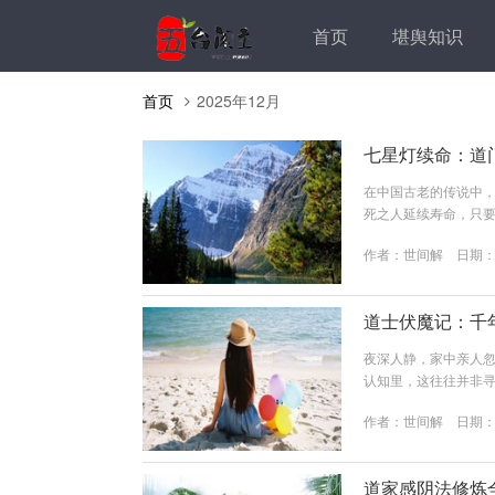
首页
堪舆知识
首页
2025年12月
七星灯续命：道
在中国古老的传说中，
死之人延续寿命，只
寥寥无几，更添其神
作者：
世间解
日期：20
第一次是家喻户晓的
不料在最后时刻，魏延
可强求！”不久便病逝军
道士伏魔记：千年
夜深人静，家中亲人
认知里，这往往并非寻
道教先贤们并未束手
作者：
世间解
日期：20
莫过于能“审问”鬼神
交道”的核心手段。一
一个临时的“幽冥法庭”，
道家感阴法修炼