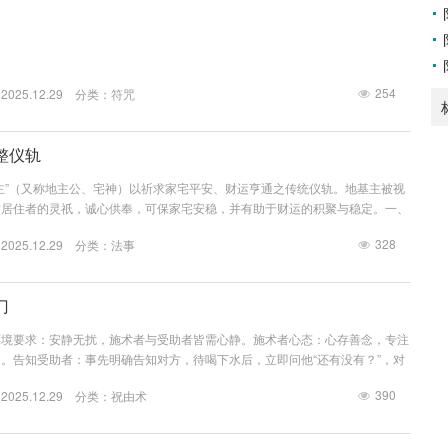
254
25.12.29 分类：
符咒
整仪轨
主”（又称地主公、宅神）以祈求家宅平安、财运亨通之传统仪轨。地基主被视
佑居住者的灵祇，诚心供奉，可保家宅安稳，并有助于财运的积聚与稳定。一、
品清单（宜丰洁，量力而为）三牲小礼：一小块煮熟的猪肉、一条小鱼（或一块
328
25.12.29 分类：
法事
可简化为一小块肉代表。三样小菜：简单素炒或煮熟的时令蔬菜三碟（如豆干、
用牛肉、狗肉及形状怪异之物。饭食：一碗新煮的白米饭，米饭上可插一双筷
或米酒。香烛：香：使...
门
环境要求：安静无扰，施术者与受助者皆需心静。施术者心态：心存善念，专注
。告知受助者：事先明确告知对方，待喝下水后，立即问他“还有没有？”，对
！” 此一问一答是关键环节，不可错漏。二、操作步骤详解第一步：画符于纸取
390
25.12.29 分类：
祝由术
（忌用污秽之纸）。备墨笔一支（新笔为佳，普通钢笔、毛笔亦可）。画符秘
，必须先在其左侧写一个“鬼”字旁。具体书写顺序与样式如下（示意）：text