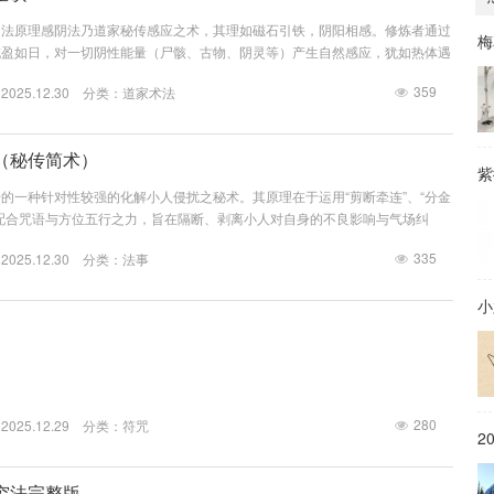
功法原理感阴法乃道家秘传感应之术，其理如磁石引铁，阴阳相感。修炼者通过
梅
充盈如日，对一切阴性能量（尸骸、古物、阴灵等）产生自然感应，犹如热体遇
、三重大禁（修炼前提）天禁——环境之戒禁练处所：低洼潮湿之地阴暗密闭房
359
25.12.30 分类：
道家术法
院太平间、殡仪馆附近宜练场所：高山向阳平台日出时的山顶干燥明亮的静室大
禁——行为之戒禁房事：修炼期间绝对禁止，泄精即损阳气根本禁熬夜：子时
养阳气生发禁大怒：...
（秘传简术）
紫
的一种针对性较强的化解小人侵扰之秘术。其原理在于运用“剪断牵连”、“分金
配合咒语与方位五行之力，旨在隔断、剥离小人对自身的不良影响与气场纠
非主动攻击伤害。一、法前准备与心念择时：最佳于 “除日”（黄历中的除日，
335
25.12.30 分类：
法事
破日”（有破除、决断之意）。时间宜在 子时（23-1点） 或 亥时（21-23
万籁俱寂，法术意念易达。备物（务必全新、...
小
280
25.12.29 分类：
符咒
2
穷法完整版