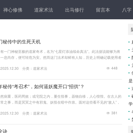
禅心修佛
道家术法
出马修行
留言本
八字
门秘传中的生死天机
有一门神秘至极的道家奇术，名为“七星灯添油续命真法”。此法据说能够为将
要一息尚存，便可转危为安。然而这门法术却鲜有人知，历史上明确记载使用者
秘色彩。传说中的三次施法纵观历史，只有三次七星灯续命法的记载流传于世。
448
25.12.30 分类：
道家术法
三国故事：诸葛亮在五丈原病重，于军营中布设七星灯阵，欲向天借寿十二年。
闯入营帐报告军情，脚步带风扑灭了主灯。诸葛亮仰天长叹：“死生有命，不
是
中。第二次是明朝...
秘传“考召术”，如何逼妖魔开口“招供”？
忽然病重，医药罔效；或宅院之内，屡生怪事，器物自移，人心惶惶。在古人的
常之事，而是冥冥之中有邪鬼、妖怪在暗中作祟。面对这些看不见的“敌人”，
学
无策，他们发展出了一套极为特殊且严密的法术体系来应对，其中最具特色的，
381
25.12.30 分类：
道家术法
的考召之法，以及直接进行围捕的捉妖之术。这两者，构成了道教与幽冥世界“打
、幽冥法庭：考召之术，如何逼鬼神“招供”？所谓“考召”，简而言之，就是搭建
将作...
全诀