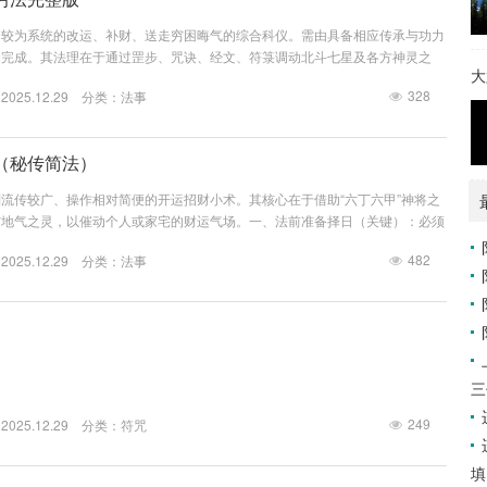
套较为系统的改运、补财、送走穷困晦气的综合科仪。需由具备相应传承与功力
合完成。其法理在于通过罡步、咒诀、经文、符箓调动北斗七星及各方神灵之
大
，送走“穷气”，迎来“旺运”。一、事前准备（由信众备办）供品：水果：七种
328
25.12.29 分类：
法事
共二十一个），取圆满、生机之意。特别需备 柑（橘子）七个，象征“大吉大
不同人家 各求取一小碗白米饭（象征汇集百家福气、人气），共七碗。蜡烛：红
（秘传简法）
流传较广、操作相对简便的开运招财小术。其核心在于借助“六丁六甲”神将之
与地气之灵，以催动个人或家宅的财运气场。一、法前准备择日（关键）：必须
六甲日”。六丁日（阴日）：丁卯、丁巳、丁未、丁酉、丁亥、丁丑。六甲日（阳
482
25.12.29 分类：
法事
申、甲午、甲辰、甲寅。可查黄历，择其中一日，夜间子时（23点-1点） 为
天地交接，灵气最盛。备物：檀香木片：一块大小适中（约手掌心大小）、厚度
三
249
25.12.29 分类：
符咒
填