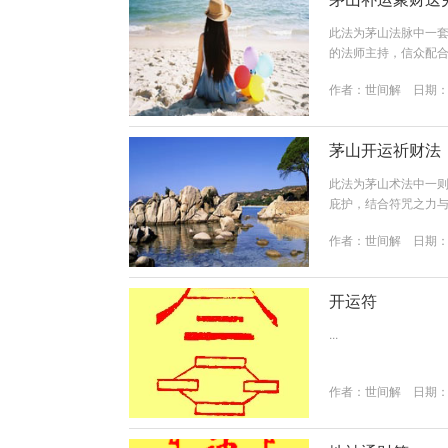
此法为茅山法脉中一
的法师主持，信众配
力，调和自身五行气场
作者：
世间解
日期：20
时令水果，每样三个（
利”。饭食：向 七户
色...
茅山开运祈财法
此法为茅山术法中一则
庇护，结合符咒之力
选择 “六丁日”或“
作者：
世间解
日期：20
日）：甲子、甲戌、甲
最佳操作时辰，此时
适中的天然...
开运符
...
作者：
世间解
日期：20