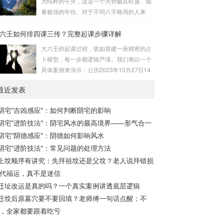
为纯粹的午火，这是一个火势极其旺盛、能
同行，...
速喜：位于中指指尖，属火，朱雀，主数
量极强的年份。对于不同八字格局的人来
3、6、9，吉。赤口：位于无名指指尖，属
说，这一年将是冰火两重天的体验。有些人
金，白虎，主数4、1、2，凶。小吉：位于
六壬如何排四课三传？完整起课步骤详解
会如鱼得水，运势冲天；而有些人则会倍感
无名指根部，属木，六合，主数5、3、8，
煎熬，挑战重重。核心原理：吉凶在于平衡
大六壬的起课过程，犹如搭建一座精密的占
吉。空亡：位于中指根部，属土，勾陈，...
与需求八字讲究五行平衡与“喜用神”。喜用
卜模型，每一步都逻辑严谨。我们将以一个
神就是那个能对你的命局起到最好平衡、补
具体案例来演示：公历2023年10月27日14
助作用的五行。2026年丙午，是火力全开的
点30分（北京时间）。推算地点为北京。第
一年。因此：八字命局中“喜火”、“用火”的
最近发表
一步：明确概念与准备工具四课：事物的四
人，等于得到了天地最强能量的帮助，犹如
个发展阶段或矛盾的四个层面。它是分析事
天降神助，运势自然一飞冲天。八字命局
阴宅"吉凶感应"：如何判断阴宅的影响
体现状的基石。三传：事物发展、演变的三
中“忌火”的人...
阴宅"进阶技法"：阴宅风水的最高境界——形气合一
个核心过程（发用、移易、归计）。它是推
演事态发展的主线。你需要：一张空白的天
阴宅"阴德感应"：阴德如何影响风水
地盘（内含十二地支）、月将、当天日干日
阴宅"进阶技法"：常见问题的处理方法
支。第二步：核心步骤——排四课四课是“三
上坟顺序有讲究：先拜祖坟还是父坟？老人说拜错损
传”之母，此步必须精准。1. 定月将（布“天
代福运，真不是迷信
盘”的...
迁址改运是真的吗？一个真实案例讲透底层逻辑
迁坟后原墓穴要不要回填？老师傅一句话点醒：不
，全家都要跟着吃亏