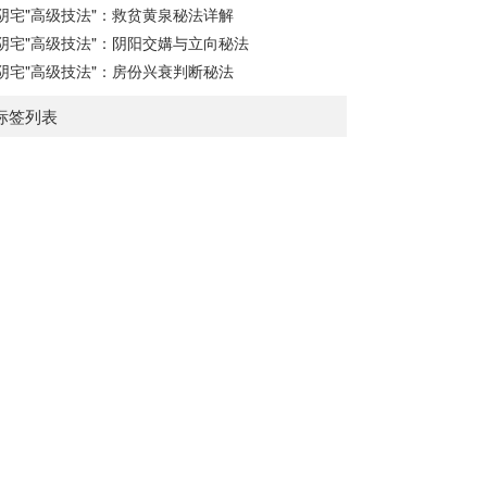
阴宅"高级技法"：救贫黄泉秘法详解
阴宅"高级技法"：阴阳交媾与立向秘法
阴宅"高级技法"：房份兴衰判断秘法
标签列表