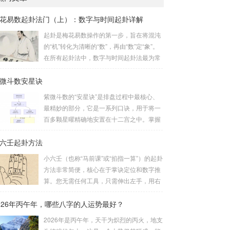
花易数起卦法门（上）：数字与时间起卦详解
起卦是梅花易数操作的第一步，旨在将混沌
的“机”转化为清晰的“数”，再由“数”定“象”。
在所有起卦法中，数字与时间起卦法最为常
用、便捷且精准。一、数字起卦法：万物皆
微斗数安星诀
数这是梅花易数最核心的起卦方法。任何一
组数字，只要它是“偶然”得到的，都可以用
紫微斗数的“安星诀”是排盘过程中最核心、
来起卦。步骤：分拆数字：将得到的一组数
最精妙的部分，它是一系列口诀，用于将一
字（通常是三位数）分成两半。前几位数为
百多颗星曜精确地安置在十二宫之中。掌握
上卦，后几位数为下卦。如果数字是偶数
安星诀，是理解紫微斗数哲学架构和进行手
位，则前后平分；如果是奇数位，则前部分
六壬起卦方法
动排盘的基础。一、 安星诀的核心框架安星
比后部分少一位。例如，数字 256：前一
诀并非单一口诀，而是一个完整的系统，遵
小六壬（也称“马前课”或“掐指一算”）的起卦
位 2 为上卦后两位...
循严格的步骤。其核心顺序是：定紫微 →
方法非常简便，核心在于掌诀定位和数字推
安十四主星 → 布辅星 → 排四化。整个排盘
算。您无需任何工具，只需伸出左手，用右
流程与安星诀的依赖关系，可以清晰地通过
手食指在左手掌上按图索骥即可。 掌诀定位
下图展现：二、 核心安星诀详解1. 安紫微星
026年丙午年，哪些八字的人运势最好？
与五行属性：大安：位于食指根部，属木，
诀（定帝星）这是所有安星的第一步，至关
青龙，主数1、4、5，大吉。留连：位于食
2026年是丙午年，天干为炽烈的丙火，地支
重要。口诀：紫微天机星逆行，隔一阳武天
指指尖，属水，玄武，主数2、7、8，凶。