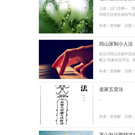
上篇：法门总纲一、
特殊方法使自身阳气
寒冰，立刻感知。二
作者：
世间解
日期：20
间常年不见阳光处医
树向阳面（正午）人
（23-1点）必须入睡，
闾山派制小人法
此法乃闾山法脉中流传
断义”的象征性手法，
缠，使其自然远离，而
作者：
世间解
日期：20
有除旧布新之意）或 “
点），此时阴消阳长或
道家五雷法
...
作者：
世间解
日期：20
茅山补运聚财送