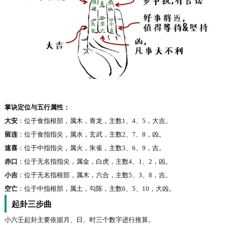
掌诀定位与五行属性：
大安
：位于食指根部，属木，青龙，主数
1、4、5，
大
吉。
留连
：位于食指指尖，属水，玄武，主数
2、7、8，凶。
速喜
：位于中指指尖，属火，朱雀，主数
3、6、9，吉。
赤口
：位于无名指指尖，属金，白虎，主数
4、1、2，凶。
小吉
：位于无名指根部，属木，六合，主数
5、3、8，吉。
空亡
：位于中指根部，属土，勾陈，主数
6、5、10，大凶。
起卦三步曲
小六壬起卦主要依据月、日、时三个数字进行推算。