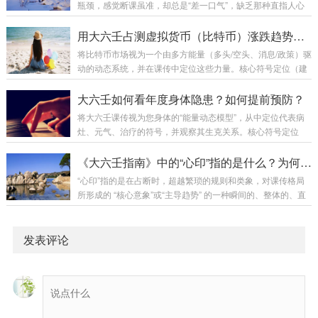
瓶颈，感觉断课虽准，却总是“差一口气”，缺乏那种直指人心
代表国家财政收入、金融市场流动性、社会财富总量。官鬼
的穿透力。这个阶段，提升的关键就在于从 “术”的层面，跃升
爻：代表政府调控、政策法规、国际压力、债务风险。子孙
至 “道”的层面——即修习“心法”。这如同一位剑客，从练习固
用大六壬占测虚拟货币（比特币）涨跌趋势，主要看哪些要素？
爻：代表科技创新、消费活力、中小企业、生产力...
定剑招，转向培养临敌时的剑意与心境。核心心法一：由繁入
将比特币市场视为一个由多方能量（多头/空头、消息/政策）驱
简，捕捉课传之“神”目标： 从记忆“一百条断语”，转向感受“一
动的动态系统，并在课传中定位这些力量。核心符号定位（建
个核心意象”。心法实践：放弃套用：断课前，暂时忘掉《毕法
立“金融词典”）日干：代表问卜人自己，即交易者。日支：代
赋》的具体条文。整体观照：静心审视整个课传，问自己...
表比特币市场本身、大盘环境。财爻：这是最核心的符号，代
大六壬如何看年度身体隐患？如何提前预防？
表币价、利润、资金。子孙爻：代表买盘力量、市场需求、上
将大六壬课传视为您身体的“能量动态模型”，从中定位代表病
涨的动能和源头。它能生财爻，是 “多头” 的象征。官鬼爻：代
灶、元气、治疗的符号，并观察其生克关系。核心符号定位
表监管、政策利空、市场恐慌、抛售压力。它是克制日干（交
（建立“身体词典”）日干：代表问卜人自己，即您的整体身心
易者）和子孙爻（买盘）的力量，是 “空头” 的象征...
状态。日支：代表所问的“年度健康”这件事，也代表身体的根
《大六壬指南》中的“心印”指的是什么？为何被称为课魂？
基。鬼爻（官鬼爻）：这是疾病、病灶的代名词。找到鬼爻是
“心印”指的是在占断时，超越繁琐的规则和类象，对课传格局
判断隐患的第一步。子孙爻：代表医药、免疫力、身体的自我
所形成的 “核心意象”或“主导趋势” 的一种瞬间的、整体的、直
修复能力。是克制疾病的力量。父母爻：代表庇护、休养，但
指本质的把握。 它是对课传之“神”而非“形”的领悟。它之所以
也可能克制子孙爻（医药），故有时代表“过度治疗”或“误治”。
被称为 “课魂” ，是因为：规则与类象是课的“躯体”，而“心印”是
禄神、长生：代表您的元气、生命力、健康...
驱动这个躯体的“灵魂”。 没有心印，断课便是机械的零件拼
发表评论
凑；掌握了心印，则能一眼看透事体的筋骨。一、“心印”的深
层含义：从“术”到“道”的飞跃我们可以从三个层面来理解“心
印”：...