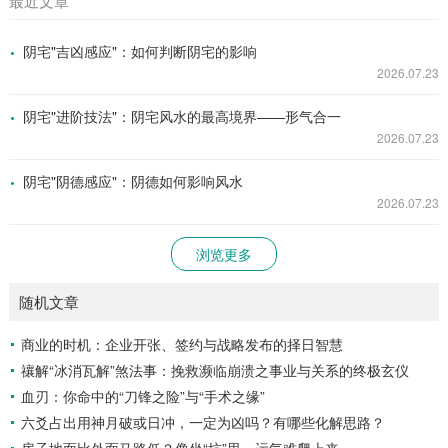
最近文章
阴宅"吉凶感应"：如何判断阴宅的影响
2026.07.23
阴宅"进阶技法"：阴宅风水的最高境界——形气合一
2026.07.23
阴宅"阴德感应"：阴德如何影响风水
2026.07.23
浏览更多
随机文章
商业的时机：企业开张、签约与战略发布的择日智慧
禳解“冰消瓦解”煞法事：挽救濒临崩溃之事业与关系的终极玄仪
血刃：你命中的“刀锋之险”与“手术之缘”
六爻占出用神月破或日冲，一定为凶吗？有哪些化解思路？