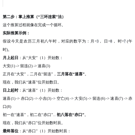
第二步：掌上推算（
“三环连索”法）
这个推算过程就像在完成一个循环
。
实际推算示例：
假设今天是农历三月初八午时，对应的数字为：月
=
，
日
=
，
时
=
(午
3
8
7
时)。
月上起日
：从
“大安”（1）开始数：
大安
(1) -> 留连(2) -> 速喜(3)
正月在
“大安”，二月在“留连”，
三月落在
“速喜”
。
现在，我们从
“速喜”位开始数日。
日上起时
：从
“速喜”（1）开始数：
速喜
(1) -> 赤口(2) -> 小吉(3) -> 空亡(4) -> 大安(5) -> 留连(6) -> 速喜(7) -> 赤
口(8)
初一在
“速喜”，初二在“赤口”...
初八落在
“赤口”
。
现在，我们从
“赤口”位开始数时辰。
最终落位
：从
“赤口”（1）开始数时辰：