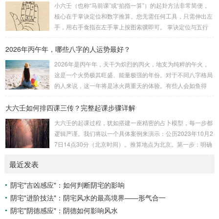
安十四主星 → 布辅星 → 排四化。整个排盘流程与安星诀的依
小六壬（也称“马前课”或“掐指一算”）的起卦方法非常简便，
赖关系，可以清晰地通过下图展现：二、 核心安星诀详解1.
核心在于掌诀定位和数字推算。您无需任何工具，只需伸出左
安紫微星诀（定帝星）这是所有安星的第一步，至关重要。口
手，用右手食指在左手掌上按图索骥即可。 掌诀定位与五行
诀：紫微天机星逆行，隔一阳武天同行，...
属性：大安：位于食指根部，属木，青龙，主数1、4、5，大
2026年丙午年，哪些八字的人运势最好？
吉。留连：位于食指指尖，属水，玄武，主数2、7、8，凶。
速喜：位于中指指尖，属火，朱雀，主数3、6、9，吉。赤
2026年是丙午年，天干为炽烈的丙火，地支为纯粹的午火，
口：位于无名指指尖，属金，白虎，主数4、1、2，凶。小
这是一个火势极其旺盛、能量极强的年份。对于不同八字格局
吉：位于无名指根部，属木，六合，主数5、3、8，吉。空
的人来说，这一年将是冰火两重天的体验。有些人会如鱼得
亡：位于中指根部，属土，勾陈，...
水，运势冲天；而有些人则会倍感煎熬，挑战重重。核心原
大六壬如何排四课三传？完整起课步骤详解
理：吉凶在于平衡与需求八字讲究五行平衡与“喜用神”。喜用
神就是那个能对你的命局起到最好平衡、补助作用的五行。20
大六壬的起课过程，犹如搭建一座精密的占卜模型，每一步都
26年丙午，是火力全开的一年。因此：八字命局中“喜火”、“用
逻辑严谨。我们将以一个具体案例来演示：公历2023年10月2
火”的人，等于得到了天地最强能量的帮助，犹如天降神助，
7日14点30分（北京时间）。推算地点为北京。第一步：明确
运势自然一飞冲天。八字命局中“忌火”的人...
概念与准备工具四课：事物的四个发展阶段或矛盾的四个层
最近发表
面。它是分析事体现状的基石。三传：事物发展、演变的三个
核心过程（发用、移易、归计）。它是推演事态发展的主线。
阴宅"吉凶感应"：如何判断阴宅的影响
你需要：一张空白的天地盘（内含十二地支）、月将、当天日
阴宅"进阶技法"：阴宅风水的最高境界——形气合一
干日支。第二步：核心步骤——排四课四课是“三传”之母，此
步必须精准。1. 定月将（布“天盘”的...
阴宅"阴德感应"：阴德如何影响风水