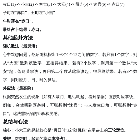
赤口
(1) -> 小吉(2) -> 空亡(3) -> 大安(4) -> 留连(5) -> 速喜(6) -> 赤口(7)
子时在
“赤口”，丑时在“小吉”...
午时落在
“赤口”
。
最终占卜结果：赤口。
其他起卦方法
随机数法（最灵活）
心中默想问题，然后随机报出
1~3个1至12之间的数字。若只有1个数字，则
从“大安”数到该数字，直接得结果。若有2个数字，则用第一个数从“大
安”起，落到某掌诀；再用第二个数从此掌诀起，得最终结果。若有3个数
字，则对应月、日、时的算法。
外应法（最高阶）
根据突然发生的现象（如有人敲门、电话响起、看到某物）直接对应掌诀。
例如，突然听到喜鹊叫，可联想到
“速喜”；与人发生口角，可联想到“赤
口”。此法需极深的经验和灵感。
总结与心法
核心
：小六壬的起卦核心是
“月日时”或“随机数”在掌诀上的
三轮定位
。
关键
：数数时，起始的掌诀
本身占
1
。