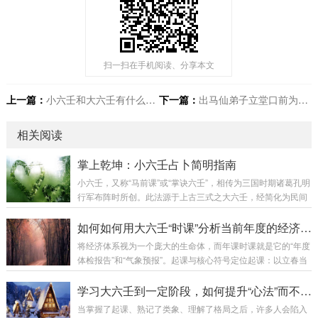
扫一扫在手机阅读、分享本文
上一篇：
小六壬和大六壬有什么区别？
下一篇：
出马仙弟子立堂口前为何财运都不好？
相关阅读
掌上乾坤：小六壬占卜简明指南
小六壬，又称“马前课”或“掌诀六壬”，相传为三国时期诸葛孔明
行军布阵时所创。此法源于上古三式之大六壬，经简化为民间
实用占卜术。其最大特点在于简捷——无需蓍草铜钱，单凭左
手三指六个关节，掐指推算即可知吉凶祸福。一、掌诀定位法
如何如何用大六壬“时课”分析当前年度的经济趋势与行业兴衰
伸出左手，掌心向上，以食指、中指、无名指的根部、中部、
将经济体系视为一个庞大的生命体，而年课时课就是它的“年度
尖端六处定位：食指根部：大安（正月，寅位）食指尖端：留
体检报告”和“气象预报”。起课与核心符号定位起课：以立春当
连（二月，卯位）中指尖端：速喜（三月，辰位）无名指尖
日（或您想问的特定时间）的年、月、日、时起课，此课代表
端：赤口（四月，巳位）无名指根部：小吉（五月，午位）中
全年大势。亦可分上下半年或季度起课，以观察趋势流转。核
学习大六壬到一定阶段，如何提升“心法”而不仅是技巧？
指根部：空亡（六月，未位）记忆口诀：“寅上起...
心符号定位（建立“经济词典”）：日干：代表国家整体、宏观
当掌握了起课、熟记了类象、理解了格局之后，许多人会陷入
经济基本面。日支：代表民生、基层、内部市场环境。财爻：