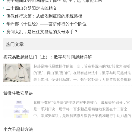
房子地面比外面马路低？像坐“坑”里，运气难爬上来
二十四山分阴阳定吉凶精义
佛教修行次第：从皈依到证悟的系统路径
华严部《十住经》——菩萨修行的十个阶位
房间太乱，是压住文昌运的头号杀手？
热门文章
梅花易数起卦法门（上）：数字与时间起卦详解
起卦是梅花易数操作的第一步，旨在将混沌的“机”转化为清晰
的“数”，再由“数”定“象”。在所有起卦法中，数字与时间起卦法
最为常用、便捷且精准。一、数字起卦法：万物皆数这是梅花
易数最核心的起卦方法。任何一组数字，只要它是“偶然”得到
紫微斗数安星诀
的，都可以用来起卦。步骤：分拆数字：将得到的一组数字
（通常是三位数）分成两半。前几位数为上卦，后几位数为下
紫微斗数的“安星诀”是排盘过程中最核心、最精妙的部分，它
卦。如果数字是偶数位，则前后平分；如果是奇数位，则前部
是一系列口诀，用于将一百多颗星曜精确地安置在十二宫之
分比后部分少一位。例如，数字 256：前一位 2 为上卦后两
中。掌握安星诀，是理解紫微斗数哲学架构和进行手动排盘的
位...
基础。一、 安星诀的核心框架安星诀并非单一口诀，而是一
小六壬起卦方法
个完整的系统，遵循严格的步骤。其核心顺序是：定紫微 →