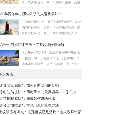
算。您无需任何工具，只需伸出左手，用右
流程与安星诀的依赖关系，可以清晰地通过
手食指在左手掌上按图索骥即可。 掌诀定位
下图展现：二、 核心安星诀详解1. 安紫微星
026年丙午年，哪些八字的人运势最好？
与五行属性：大安：位于食指根部，属木，
诀（定帝星）这是所有安星的第一步，至关
青龙，主数1、4、5，大吉。留连：位于食
2026年是丙午年，天干为炽烈的丙火，地支
重要。口诀：紫微天机星逆行，隔一阳武天
指指尖，属水，玄武，主数2、7、8，凶。
为纯粹的午火，这是一个火势极其旺盛、能
同行，...
速喜：位于中指指尖，属火，朱雀，主数
量极强的年份。对于不同八字格局的人来
3、6、9，吉。赤口：位于无名指指尖，属
说，这一年将是冰火两重天的体验。有些人
金，白虎，主数4、1、2，凶。小吉：位于
六壬如何排四课三传？完整起课步骤详解
会如鱼得水，运势冲天；而有些人则会倍感
无名指根部，属木，六合，主数5、3、8，
煎熬，挑战重重。核心原理：吉凶在于平衡
大六壬的起课过程，犹如搭建一座精密的占
吉。空亡：位于中指根部，属土，勾陈，...
与需求八字讲究五行平衡与“喜用神”。喜用
卜模型，每一步都逻辑严谨。我们将以一个
神就是那个能对你的命局起到最好平衡、补
具体案例来演示：公历2023年10月27日14
助作用的五行。2026年丙午，是火力全开的
点30分（北京时间）。推算地点为北京。第
一年。因此：八字命局中“喜火”、“用火”的
最近发表
一步：明确概念与准备工具四课：事物的四
人，等于得到了天地最强能量的帮助，犹如
个发展阶段或矛盾的四个层面。它是分析事
天降神助，运势自然一飞冲天。八字命局
阴宅"吉凶感应"：如何判断阴宅的影响
体现状的基石。三传：事物发展、演变的三
中“忌火”的人...
阴宅"进阶技法"：阴宅风水的最高境界——形气合一
个核心过程（发用、移易、归计）。它是推
演事态发展的主线。你需要：一张空白的天
阴宅"阴德感应"：阴德如何影响风水
地盘（内含十二地支）、月将、当天日干日
阴宅"进阶技法"：常见问题的处理方法
支。第二步：核心步骤——排四课四课是“三
上坟顺序有讲究：先拜祖坟还是父坟？老人说拜错损
传”之母，此步必须精准。1. 定月将（布“天