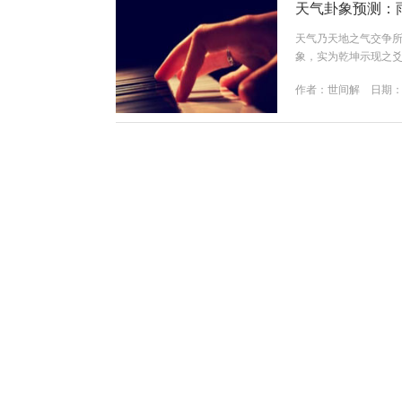
天气卦象预测：
天气乃天地之气交争
象，实为乾坤示现之
主事，象曰“水洊至，
作者：
世间解
日期：20
亦主传播雷电：震雷䷲
雨态卦象组合起卦要诀
间÷8取下卦事将消散（涣
古法新用：如何
此问直指时代脉动。
韵，令名号与流量同
名，需统合：人：运
作者：
世间解
日期：20
（虚拟空间亦有八卦方
☷、1乾☰、2兑☱、3
数2 → 兑☱（口才、悦
旅行出行宜忌：
出行乃“动中求安”之
述心法要诀，辅以实
定卦）地：目的地方
作者：
世间解
日期：20
卦象，吉凶尽显。二、
求学、创业、疗愈谈
不宁）南离☲火成名展示