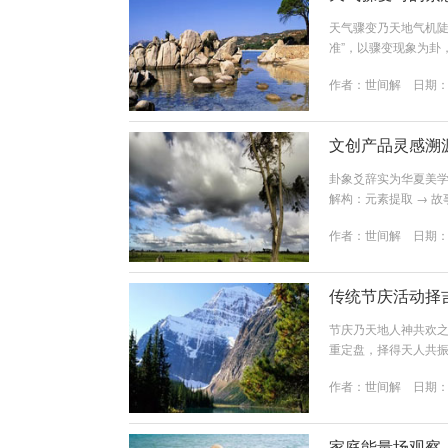
天气骤变乃天地气机陡
准”，以骤变现象为卦
瞬：天气突变触动人心
作者：
世间解
日期：20
何？”“那人可安否？
环，卦象自现。二、四
震、南离…）声数：连续
文创产品灵感溯
卦象爻辞实为华夏美
解构：元素提取 → 
象的视觉符号转化（如
作者：
世间解
日期：20
慧）用之味：产品的实
卦）乾䷀ 天行健 —
字“九”的几何变体故事内.
传统节庆活动择
节庆乃天地人神共欢
重定盘，择得天人共
合局天合：节气本身
作者：
世间解
日期：20
卦）人合：活动属性的
时间：上元节，农历
木气初旺，然夜间属阴，
家庭能量场观察