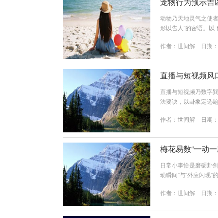
宠物行为预示吉
动物乃天地灵气之使者
形以告人”的密语。以
→ 定基本卦象（如犬
作者：
世间解
日期：20
☶）境：发生时空场景
（艮卦为主，土性忠厚
山泽损外有小人窥伺或阴
直播与短视频风
直播与短视频乃数字巽
法要诀，以卦象定选
位数）定内容底色时
作者：
世间解
日期：20
三者交融，得 “天时
步：定主播本命内容卦公
坤、9...
梅花易数“一动
日常小事恰是磨砺卦剑
动瞬间”与“外应闪现
常练手需把握：一动：
作者：
世间解
日期：20
个外应（如“邻家忽然
→ ䷨山泽损）二、九
心法：当焦躁初起时，取