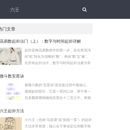
六壬
热门文章
花易数起卦法门（上）：数字与时间起卦详解
起卦是梅花易数操作的第一步，旨在将混沌
的“机”转化为清晰的“数”，再由“数”定“象”。
在所有起卦法中，数字与时间起卦法最为常
用、便捷且精准。一、数字起卦法：万物皆
微斗数安星诀
数这是梅花易数最核心的起卦方法。任何一
组数字，只要它是“偶然”得到的，都可以用
紫微斗数的“安星诀”是排盘过程中最核心、
来起卦。步骤：分拆数字：将得到的一组数
最精妙的部分，它是一系列口诀，用于将一
字（通常是三位数）分成两半。前几位数为
百多颗星曜精确地安置在十二宫之中。掌握
上卦，后几位数为下卦。如果数字是偶数
安星诀，是理解紫微斗数哲学架构和进行手
位，则前后平分；如果是奇数位，则前部分
六壬起卦方法
动排盘的基础。一、 安星诀的核心框架安星
比后部分少一位。例如，数字 256：前一
诀并非单一口诀，而是一个完整的系统，遵
小六壬（也称“马前课”或“掐指一算”）的起卦
位 2 为上卦后两位...
循严格的步骤。其核心顺序是：定紫微 →
方法非常简便，核心在于掌诀定位和数字推
安十四主星 → 布辅星 → 排四化。整个排盘