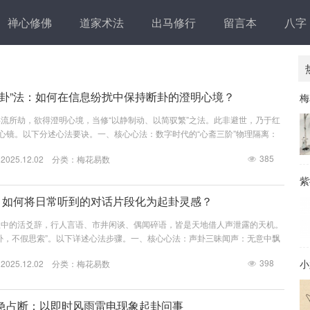
禅心修佛
道家术法
出马修行
留言本
八字
起卦”法：如何在信息纷扰中保持断卦的澄明心境？
梅
流所劫，欲得澄明心境，当修“以静制动、以简驭繁”之法。此非避世，乃于红
之心镜。以下分述心法要诀。一、核心心法：数字时代的“心斋三阶”物理隔离：
（外静）信息过滤：训练选择性接收的感官（内清）心象澄明：达至“万籁俱
385
25.12.02 分类：
梅花易数
明）二、七重静心筑基法第一重：数字斋戒（起卦前必行）短斋：起卦前30分
网、戴防蓝光眼镜播放单一频率背景音（528Hz修复频率最佳）长斋：每周半
紫
关机...
门：如何将日常听到的对话片段化为起卦灵感？
尘中的活爻辞，行人言语、市井闲谈、偶闻碎语，皆是天地借人声泄露的天机。
卦，不假思索”。以下详述心法步骤。一、核心心法：声卦三昧闻声：无意中飘
非刻意窃听）取象：将对话内容转化为卦象元素（关键字、情绪、人物）成卦：
398
小
25.12.02 分类：
梅花易数
”定动爻应期二、五大对话类型取卦法1. 数字关键词类取卦规则：直接出现数
万预算”隐含数字：如“一流”（1）、“再三”（3）、“四海”（4）起卦公式：上卦 =
急占断：以即时风雨雷电现象起卦问事