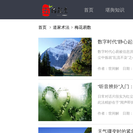
首页
堪舆知识
首页
道家术法
梅花易数
数字时代“静心
数字时代心易被信息洪
尘中炼就“乱流不染”
创造无干扰的起卦时空
作者：
世间解
日期：20
寂而卦自显”之境（本
钟：关闭手机推送、断
日“数字安息日”：全设备
“听音辨卦”入
日常对话片段实为红
此法精妙在于“闻声即
入耳中的清晰片段（
作者：
世间解
日期：20
依“听到时的时空情境
字：如“三点见面”“五
第一...
天气骤变时的紧