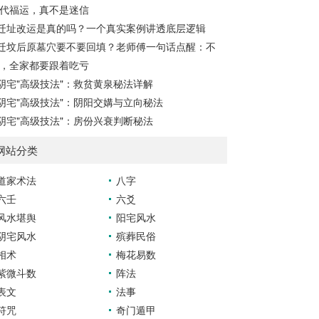
代福运，真不是迷信
盘”的...
迁址改运是真的吗？一个真实案例讲透底层逻辑
迁坟后原墓穴要不要回填？老师傅一句话点醒：不
，全家都要跟着吃亏
阴宅"高级技法"：救贫黄泉秘法详解
阴宅"高级技法"：阴阳交媾与立向秘法
阴宅"高级技法"：房份兴衰判断秘法
网站分类
道家术法
八字
六壬
六爻
风水堪舆
阳宅风水
阴宅风水
殡葬民俗
相术
梅花易数
紫微斗数
阵法
表文
法事
符咒
奇门遁甲