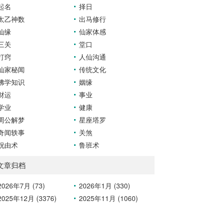
起名
择日
太乙神数
出马修行
仙缘
仙家体感
三关
堂口
打窍
人仙沟通
仙家秘闻
传统文化
佛学知识
姻缘
财运
事业
学业
健康
周公解梦
星座塔罗
奇闻轶事
关煞
祝由术
鲁班术
文章归档
2026年7月 (73)
2026年1月 (330)
2025年12月 (3376)
2025年11月 (1060)