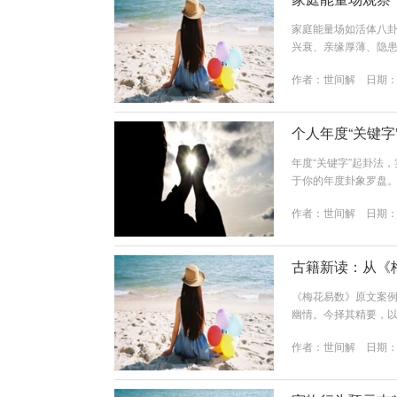
家庭能量场如活体八
兴衰、亲缘厚薄、隐
年份所定之基盘（恒
作者：
世间解
日期：20
之吉凶应象（结果）二
☶、东震☳、东南巽☴
宅（火宅明堂）2. 建宅
个人年度“关键
年度“关键字”起卦法
于你的年度卦象罗盘。
天源：流年干支卦气（
作者：
世间解
日期：20
源：个人心念关键字（
转。二、起卦三步法详
☲（火...
古籍新读：从《
《梅花易数》原文案
幽情。今择其精要，
智慧案例一：卖香老翁
作者：
世间解
日期：20
古法起卦：老者属乾（老
→ 二爻动变䷨ 山泽损