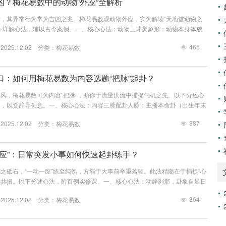
凶？梅花易数中的动物“外应”全解析
，其异常行为常为吉凶之兆。梅花易数观动物外应，实为解读“天地借动物之
下详解心法，辅以古今案例。一、核心心法：动物三才类象形：动物本身体貌
属艮☶，鸟属离☲）行：动物异常行为 → 定动爻变化（如吠为兑☱，栖为艮
465
25.12.02 分类：
梅花易数
 → 定体用生克（如东方震位，子时坎水）二、家养宠物类外应精解1. 犬类
）异常行为卦象组合吉凶预示应期与化解无故朝门狂吠艮☶止+兑☱口 → ䷨
性能量...
口：如何用梅花易数为内容选题“把脉”起卦？
风，梅花易数可为内容“把脉”，助你于流量洪流中捕捉气机之先。以下分述心
题，以爻辞导创意。一、核心心法：内容三脉配卦人脉：主播本命卦（出生年末
脉：发布时辰卦（流量高峰时空能量）气脉：平台趋势卦（热点话题五行属性）
387
25.12.02 分类：
梅花易数
（时脉）、地利（平台）、人和（本命）” 共振选题。二、选题起卦五步法第一
式：出生年末位数 → 先天卦（1乾、2兑、3离、4震、5巽、6坎、7艮、8
一应”：日常突发小事如何快速起卦练手？
之砥石，“一动一应”练至纯熟，方能于大事前举重若轻。此法精髓在于捕捉“心
”的共振。以下分述心法，附百例实修课。一、核心心法：动静刹那，卦象自显日
心中忽生疑问或注意的瞬间（如“这电梯怎么还不来？”）一应：紧随而来的首
364
25.12.02 分类：
梅花易数
关门声”）一卦：将二者结合立成卦象（关门声属兑☱为缺，电梯迟属艮☶为止
类日常场景速起卦法1. 等侯时练卦（最常用）场景：等公交、等外卖、等电梯
...