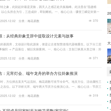
转之象，此刻起卦最是灵验，因天人之感正处共振巅峰。此法贵在“迅捷精
，以心头所念为引，三息成卦，即刻断机。一、核心心法：骤变三瞬定卦第一
2
的刹那（如雷惊、风袭、雨泼）第二瞬：心头自然浮现的疑问（“此事会如
370
25.12.02 分类：
梅花易数
”）第三瞬：捕捉突变现象的关键特征（雷声方位、雨势急缓、风物形态）三者连
大骤变天气起卦法1. 惊雷突炸——震卦主导取象要点：方位：雷起何方？（东
雷鸣次数（单次...
源：从经典卦象爻辞中提取设计元素与故事
大
学的基因库，文创设计取此源泉，便是让古老智慧借现代器物重生。以下分三层
故事编织 → 产品落位，辅以实操案例。一、核心心法：文创三昧真火形之味：卦
乾卦天圆，坤卦地方）意之味：爻辞的哲学故事内核（如“潜龙勿用”的蓄势智
371
25.12.02 分类：
梅花易数
用场景共鸣（如办公用品应乾卦进取精神）二、64卦设计元素库（精选十二
— 进取者系列视觉元素：○ 圆形（天圆）、龙纹、金色、直线（刚健）○ 爻辞数
..
吉：元宵灯会、端午龙舟的举办方位卦象推演
之时，方位择吉直关气运流转。梅花易数可依节令卦气、地支方位、活动属性三
振之吉位。以下详析元宵、端午两大节庆方位推演心法。一、核心心法：节庆三
的五行卦气（如元宵火卦、端午火毒）地合：举办地点的方位卦象（八方配八
319
25.12.02 分类：
梅花易数
类象卦（如灯会离卦、龙舟震卦）二、元宵灯会方位吉选1. 元宵节气卦象基础
正月十五（望日，月圆阴盛转阳）天文象：太阳在亥宫，太阴正圆节气卦：寅月
需火象照明上卦：...
：不同成员回家时辰与梅花易数“家宅卦”