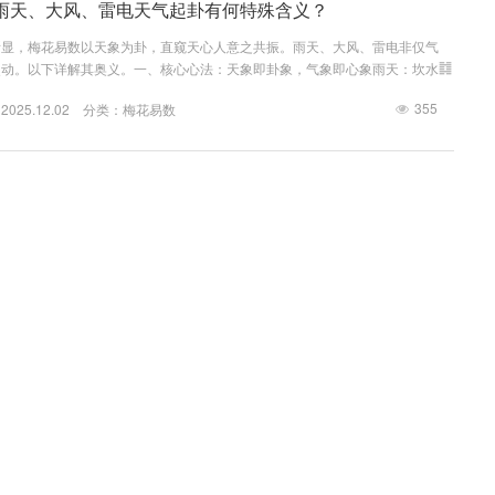
雨天、大风、雷电天气起卦有何特殊含义？
所显，梅花易数以天象为卦，直窥天心人意之共振。雨天、大风、雷电非仅气
爻动。以下详解其奥义。一、核心心法：天象即卦象，气象即心象雨天：坎水䷜
习坎”——险阻重重却藏智慧大风：巽风䷸主事，象曰“随风，巽”——无孔不入
355
25.12.02 分类：
梅花易数
主事，象曰“洊雷，震”——突发变动与惊醒二、雨天起卦精解1. 雨态分类取卦
占事寓意细雨绵绵坎水+巽风 → ䷺ 风水涣以每分钟雨滴数÷8取上卦，持续时
）...
用梅花易数为自媒体账号、网店取名增运？
自媒体账号、网店之名乃数字时空中的风水阵眼，梅花易数可为其注入卦气灵
频共振。以下详解古今融合之心法。一、核心心法：名号三才共振数字时代之
营者本命卦（先天根基）事：账号内容属性卦（行业气数）场：平台流量方位卦
326
25.12.02 分类：
梅花易数
位）二、起名五步法第一步：定运营者本命卦以出生年尾数对应先天卦（0坤
离☲、4震☳、5巽☴、6坎☵、7艮☶、8坤☷、9乾☰）案例：1992年生 → 尾
纳）第...
梅花易数结合方位卦推断行程顺利与否
事，梅花易数可参天地气机，以方位定卦，以时辰为爻，预察途程顺逆。以下详
时推演之法。一、核心心法：出行三要素配卦人：出行者本命卦（出生年末位数
位卦（八方配八卦）时：出发时辰卦（时辰数配动爻）三者交融，乃成出行专属
417
25.12.02 分类：
梅花易数
方位卦象精解1. 八方吉凶速查表方位八卦五行宜出行事项忌出行事项东震☳木
判签约（木主直易失圆融）东南巽☴木寻人访友、商业谈判安葬祭祖（风主动荡
、科技考察投...