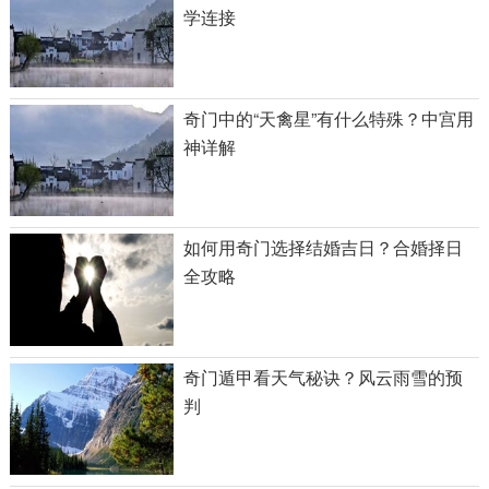
学连接
奇门中的“天禽星”有什么特殊？中宫用
神详解
如何用奇门选择结婚吉日？合婚择日
全攻略
奇门遁甲看天气秘诀？风云雨雪的预
判