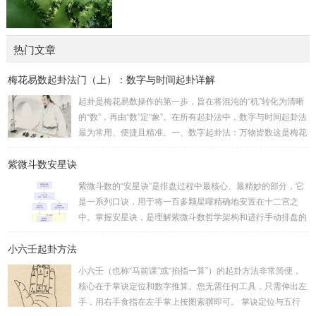
热门文章
梅花易数起卦法门（上）：数字与时间起卦详解
起卦是梅花易数操作的第一步，旨在将混沌的“机”转化为清晰
的“数”，再由“数”定“象”。在所有起卦法中，数字与时间起卦法
最为常用、便捷且精准。一、数字起卦法：万物皆数这是梅花
易数最核心的起卦方法。任何一组数字，只要它是“偶然”得到
紫微斗数安星诀
的，都可以用来起卦。步骤：分拆数字：将得到的一组数字
（通常是三位数）分成两半。前几位数为上卦，后几位数为下
紫微斗数的“安星诀”是排盘过程中最核心、最精妙的部分，它
卦。如果数字是偶数位，则前后平分；如果是奇数位，则前部
是一系列口诀，用于将一百多颗星曜精确地安置在十二宫之
分比后部分少一位。例如，数字 256：前一位 2 为上卦后两
中。掌握安星诀，是理解紫微斗数哲学架构和进行手动排盘的
位...
基础。一、 安星诀的核心框架安星诀并非单一口诀，而是一
小六壬起卦方法
个完整的系统，遵循严格的步骤。其核心顺序是：定紫微 →
安十四主星 → 布辅星 → 排四化。整个排盘流程与安星诀的依
小六壬（也称“马前课”或“掐指一算”）的起卦方法非常简便，
赖关系，可以清晰地通过下图展现：二、 核心安星诀详解1.
核心在于掌诀定位和数字推算。您无需任何工具，只需伸出左
安紫微星诀（定帝星）这是所有安星的第一步，至关重要。口
手，用右手食指在左手掌上按图索骥即可。 掌诀定位与五行
诀：紫微天机星逆行，隔一阳武天同行，...