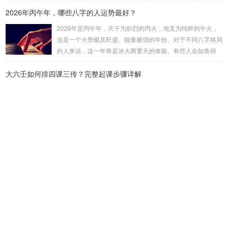
属性：大安：位于食指根部，属木，青龙，主数1、4、5，大
2026年丙午年，哪些八字的人运势最好？
吉。留连：位于食指指尖，属水，玄武，主数2、7、8，凶。
速喜：位于中指指尖，属火，朱雀，主数3、6、9，吉。赤
2026年是丙午年，天干为炽烈的丙火，地支为纯粹的午火，
口：位于无名指指尖，属金，白虎，主数4、1、2，凶。小
这是一个火势极其旺盛、能量极强的年份。对于不同八字格局
吉：位于无名指根部，属木，六合，主数5、3、8，吉。空
的人来说，这一年将是冰火两重天的体验。有些人会如鱼得
亡：位于中指根部，属土，勾陈，...
水，运势冲天；而有些人则会倍感煎熬，挑战重重。核心原
大六壬如何排四课三传？完整起课步骤详解
理：吉凶在于平衡与需求八字讲究五行平衡与“喜用神”。喜用
神就是那个能对你的命局起到最好平衡、补助作用的五行。20
大六壬的起课过程，犹如搭建一座精密的占卜模型，每一步都
26年丙午，是火力全开的一年。因此：八字命局中“喜火”、“用
逻辑严谨。我们将以一个具体案例来演示：公历2023年10月2
火”的人，等于得到了天地最强能量的帮助，犹如天降神助，
7日14点30分（北京时间）。推算地点为北京。第一步：明确
运势自然一飞冲天。八字命局中“忌火”的人...
概念与准备工具四课：事物的四个发展阶段或矛盾的四个层
最近发表
面。它是分析事体现状的基石。三传：事物发展、演变的三个
核心过程（发用、移易、归计）。它是推演事态发展的主线。
阴宅"吉凶感应"：如何判断阴宅的影响
你需要：一张空白的天地盘（内含十二地支）、月将、当天日
阴宅"进阶技法"：阴宅风水的最高境界——形气合一
干日支。第二步：核心步骤——排四课四课是“三传”之母，此
步必须精准。1. 定月将（布“天盘”的...
阴宅"阴德感应"：阴德如何影响风水
阴宅"进阶技法"：常见问题的处理方法
上坟顺序有讲究：先拜祖坟还是父坟？老人说拜错损三代福运，真
不是迷信