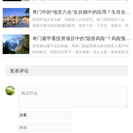
气100分，坤宫土气100分等相邻宫位能量渗透影响（如离宫火
是死的，人是活的：同一个盘，不同人看结果不同；同一人不
气会辐射到震巽宫）人和气：符号组合产生的能量加成或衰减
同心态看也不同。案例：两人同问升职，盘一样。一人主动争
奇门中的“地支六合”在合婚中的应用？生肖合婚的深层原理
三奇得使：气数×1.5吉门吉星：气数...
取成功，一人被动等待失败。变易在于：盘显示机会，但要不
民间常说生肖合婚，但很多人只知皮毛。奇门里的地支六合，
要、怎么要，在人。格局活用：凶格不一定凶，看你怎么用。
能看出更深层的婚姻匹配度。地支六合：子丑合、寅亥合、卯
天网四张：问官司反而是好事（法网恢恢）五不遇时：适合讨
戌合、辰酉合、巳申合、午未合。每组合都有特殊含义。合婚
债（以下犯上正合适）击刑迫制：适合突破现状（不破不立）
深度解析：子丑合（水+土）：子水智慧，丑土踏实互补型婚
奇门遁甲看投资项目中的“隐形风险”？风险预判与规避
时空转换：此时此地凶，换个时间地点可能吉。下午申...
姻：一个聪明灵动，一个稳重可靠需要：水要尊重土的稳定，
投资最怕看不见的风险。用奇门能提前看出那些报表上看不到
土要欣赏水的灵活风险：水嫌土笨，土嫌水飘寅亥合（木
的风险点。风险识别符号：资金风险：戊土入墓：资金被套戊
+水）：寅木进取，亥水包容滋养型婚姻：一个拼搏，一个支
土+玄武：资金不明、挪用生门被迫：盈利困难生门+死门：投
持需要：木要感恩水的滋养，水要理解木的进取风险：木嫌水
资变死账市场风险：值符反吟：市场波动大天冲星旺+惊门：
拖后腿，水嫌木不顾家卯戌合（木+火）：卯木柔和，戌火...
突然变化时干空亡：项目虚火政策风险：值符克用神：官方不
发表评论
支持景门被迫+天柱：文件出问题开门+白虎：官方施压团队风
险：六合空亡：合作虚设六合+玄武：合作方有诈年命宫克时
干宫：团队内耗技术风险：杜门被迫：技术瓶颈丁奇入墓：创
新不足天辅星+死门：学习能力差风险评估模型：...