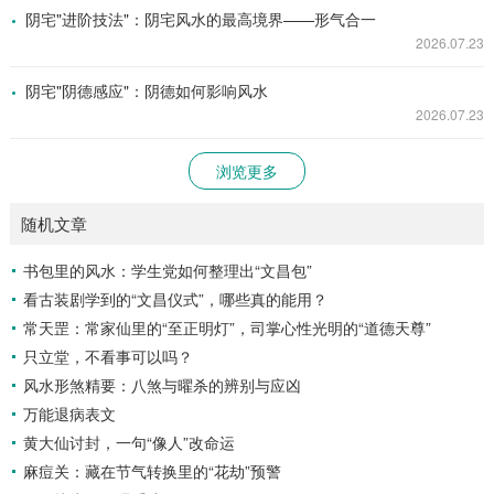
阴宅"进阶技法"：阴宅风水的最高境界——形气合一
2026.07.23
阴宅"阴德感应"：阴德如何影响风水
2026.07.23
浏览更多
随机文章
书包里的风水：学生党如何整理出“文昌包”
看古装剧学到的“文昌仪式”，哪些真的能用？
常天罡：常家仙里的“至正明灯”，司掌心性光明的“道德天尊”
只立堂，不看事可以吗？
风水形煞精要：八煞与曜杀的辨别与应凶
万能退病表文
黄大仙讨封，一句“像人”改命运
麻痘关：藏在节气转换里的“花劫”预警