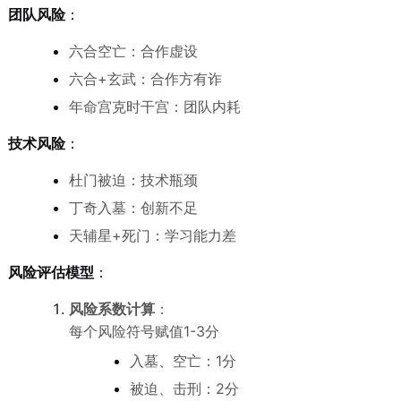
团队风险
：
六合空亡：合作虚设
六合+玄武：合作方有诈
年命宫克时干宫：团队内耗
技术风险
：
杜门被迫：技术瓶颈
丁奇入墓：创新不足
天辅星+死门：学习能力差
风险评估模型
：
风险系数计算
：
每个风险符号赋值1-3分
入墓、空亡：1分
被迫、击刑：2分