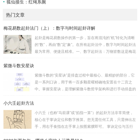
狐仙接生：红绳系腕
热门文章
梅花易数起卦法门（上）：数字与时间起卦详解
起卦是梅花易数操作的第一步，旨在将混沌的“机”转化为清晰
的“数”，再由“数”定“象”。在所有起卦法中，数字与时间起卦法
最为常用、便捷且精准。一、数字起卦法：万物皆数这是梅花
易数最核心的起卦方法。任何一组数字，只要它是“偶然”得到
紫微斗数安星诀
的，都可以用来起卦。步骤：分拆数字：将得到的一组数字
（通常是三位数）分成两半。前几位数为上卦，后几位数为下
紫微斗数的“安星诀”是排盘过程中最核心、最精妙的部分，它
卦。如果数字是偶数位，则前后平分；如果是奇数位，则前部
是一系列口诀，用于将一百多颗星曜精确地安置在十二宫之
分比后部分少一位。例如，数字 256：前一位 2 为上卦后两
中。掌握安星诀，是理解紫微斗数哲学架构和进行手动排盘的
位...
基础。一、 安星诀的核心框架安星诀并非单一口诀，而是一
小六壬起卦方法
个完整的系统，遵循严格的步骤。其核心顺序是：定紫微 →
安十四主星 → 布辅星 → 排四化。整个排盘流程与安星诀的依
小六壬（也称“马前课”或“掐指一算”）的起卦方法非常简便，
赖关系，可以清晰地通过下图展现：二、 核心安星诀详解1.
核心在于掌诀定位和数字推算。您无需任何工具，只需伸出左
安紫微星诀（定帝星）这是所有安星的第一步，至关重要。口
手，用右手食指在左手掌上按图索骥即可。 掌诀定位与五行
诀：紫微天机星逆行，隔一阳武天同行，...
属性：大安：位于食指根部，属木，青龙，主数1、4、5，大
吉。留连：位于食指指尖，属水，玄武，主数2、7、8，凶。