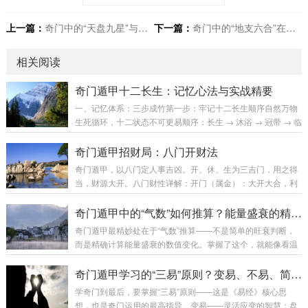
上一篇：
奇门中的“天盘九星”与个人性格的对应关系？星性如人性
下一篇：
奇门中的“地支六合”在合婚中的应用？生肖合婚的深层原理
相关阅读
奇门遁甲十二长生：记忆心法与实战精要
一、记忆体系：三步成竹第一步：牢记十二长生顺序自然万物
生死循环，十二状态不可更易顺序：长生 → 沐浴 → 冠带 → 临
官 → 帝旺 → 衰 → 病 → 死 → 墓 → 绝 → 胎 → 养记忆口诀：
长生沐浴冠带官，帝旺之后衰病连死墓绝胎养循环，周而复始
奇门遁甲招财局：八门开财法
应天然对应自然规律：生长阶段：长生（新生）→ 沐浴（洗
奇门遁甲，以八门定人事吉凶。开、休、生为三吉门，用之得
礼）→ 冠带（加冠）→ 临官（任职）→ 帝旺（巅峰）衰退阶
当，财源大开。八门财性详解：开门（属金）：大开大合，利
段：衰（下滑）→ 病（疾患）→ 死（终结）→ 墓（埋葬）→
创业、开业、新项目。在乾宫（西北）能量最强。休门（属
绝（灭绝）重生阶段：胎（受孕）→ 养（孕育）→ 再入长生
水）：细水长流，利稳定收入、储蓄、租赁。在坎宫（北）最
奇门遁甲中的“气数”如何推算？能量盛衰的精确计算
第...
吉。生门（属土）：生发万物，利投资、地产、农业。在艮宫
奇门遁甲最精妙处在于“气数”推算——不是简单的旺衰判断，
（东北）最旺。伤门（属木）：主动破财，但用于讨债、竞争
而是精确计算能量盛衰的数值变化。掌握了这个，就能像看温
则吉。在震宫（东）。杜门（属木）：闭塞不通，宜技术研
度计一样看清事物发展的能量刻度。气数计算的核心原理气数
发、保密工作。在巽宫（东南）。景门（属火）：虚幻之财，
三要素：天时气：节气转换带来的能量变化每个节气有固定气
奇门遁甲学习的“三易”原则？变易、不易、简易的实践心法
利文化、娱乐、虚拟经济。在离宫（南）。死门（属土）：...
数分值（如立春木气72分，雨水增到84分）节气交接前后三天
学奇门到最后，要掌握“三易”原则——这是《易经》核心思
气数波动最大地利气：宫位五行本身能量每宫基础分：坎宫水
想，也是奇门运用的最高指导。变易——灵活应变的智慧：盘