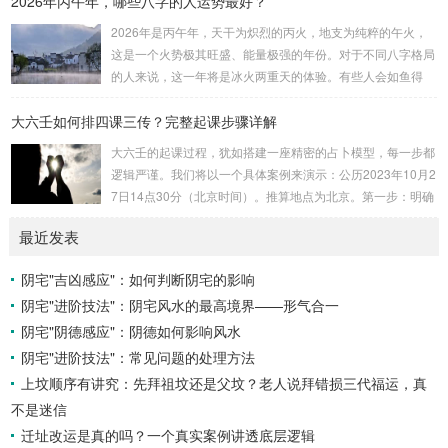
2026年丙午年，哪些八字的人运势最好？
速喜：位于中指指尖，属火，朱雀，主数3、6、9，吉。赤
2026年是丙午年，天干为炽烈的丙火，地支为纯粹的午火，
口：位于无名指指尖，属金，白虎，主数4、1、2，凶。小
这是一个火势极其旺盛、能量极强的年份。对于不同八字格局
吉：位于无名指根部，属木，六合，主数5、3、8，吉。空
的人来说，这一年将是冰火两重天的体验。有些人会如鱼得
亡：位于中指根部，属土，勾陈，...
水，运势冲天；而有些人则会倍感煎熬，挑战重重。核心原
大六壬如何排四课三传？完整起课步骤详解
理：吉凶在于平衡与需求八字讲究五行平衡与“喜用神”。喜用
神就是那个能对你的命局起到最好平衡、补助作用的五行。20
大六壬的起课过程，犹如搭建一座精密的占卜模型，每一步都
26年丙午，是火力全开的一年。因此：八字命局中“喜火”、“用
逻辑严谨。我们将以一个具体案例来演示：公历2023年10月2
火”的人，等于得到了天地最强能量的帮助，犹如天降神助，
7日14点30分（北京时间）。推算地点为北京。第一步：明确
运势自然一飞冲天。八字命局中“忌火”的人...
概念与准备工具四课：事物的四个发展阶段或矛盾的四个层
最近发表
面。它是分析事体现状的基石。三传：事物发展、演变的三个
核心过程（发用、移易、归计）。它是推演事态发展的主线。
阴宅"吉凶感应"：如何判断阴宅的影响
你需要：一张空白的天地盘（内含十二地支）、月将、当天日
阴宅"进阶技法"：阴宅风水的最高境界——形气合一
干日支。第二步：核心步骤——排四课四课是“三传”之母，此
步必须精准。1. 定月将（布“天盘”的...
阴宅"阴德感应"：阴德如何影响风水
阴宅"进阶技法"：常见问题的处理方法
上坟顺序有讲究：先拜祖坟还是父坟？老人说拜错损三代福运，真
不是迷信
迁址改运是真的吗？一个真实案例讲透底层逻辑