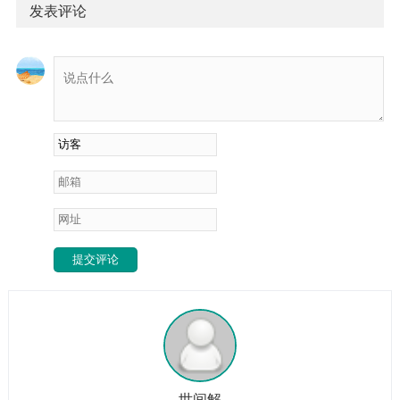
突然变化时干空亡：项目虚火政策风险：值符克用神：官方不
发表评论
支持景门被迫+天柱：文件出问题开门+白虎：官方施压团队风
险：六合空亡：合作虚设六合+玄武：合作方有诈年命宫克时
干宫：团队内耗技术风险：杜门被迫：技术瓶颈丁奇入墓：创
新不足天辅星+死门：学习能力差风险评估模型：...
提交评论
世间解