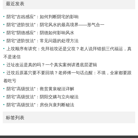
最近发表
面。它是分析事体现状的基石。三传：事物发展、演变的三个
核心过程（发用、移易、归计）。它是推演事态发展的主线。
阴宅"吉凶感应"：如何判断阴宅的影响
你需要：一张空白的天地盘（内含十二地支）、月将、当天日
阴宅"进阶技法"：阴宅风水的最高境界——形气合一
干日支。第二步：核心步骤——排四课四课是“三传”之母，此
步必须精准。1. 定月将（布“天盘”的...
阴宅"阴德感应"：阴德如何影响风水
阴宅"进阶技法"：常见问题的处理方法
上坟顺序有讲究：先拜祖坟还是父坟？老人说拜错损三代福运，真
不是迷信
迁址改运是真的吗？一个真实案例讲透底层逻辑
迁坟后原墓穴要不要回填？老师傅一句话点醒：不填，全家都要跟
着吃亏
阴宅"高级技法"：救贫黄泉秘法详解
阴宅"高级技法"：阴阳交媾与立向秘法
阴宅"高级技法"：房份兴衰判断秘法
标签列表