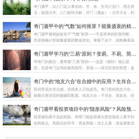
应天然对应自然规律：生长阶段：长生（新生）→ 沐浴（洗
奇门遁甲，以八门定人事吉凶。开、休、生为三吉门，用之得
礼）→ 冠带（加冠）→ 临官（任职）→ 帝旺（巅峰）衰退阶
当，财源大开。八门财性详解：开门（属金）：大开大合，利
段：衰（下滑）→ 病（疾患）→ 死（终结）→ 墓（埋葬）→
创业、开业、新项目。在乾宫（西北）能量最强。休门（属
绝（灭绝）重生阶段：胎（受孕）→ 养（孕育）→ 再入长生
水）：细水长流，利稳定收入、储蓄、租赁。在坎宫（北）最
奇门遁甲中的“气数”如何推算？能量盛衰的精确计算
第...
吉。生门（属土）：生发万物，利投资、地产、农业。在艮宫
奇门遁甲最精妙处在于“气数”推算——不是简单的旺衰判断，
（东北）最旺。伤门（属木）：主动破财，但用于讨债、竞争
而是精确计算能量盛衰的数值变化。掌握了这个，就能像看温
则吉。在震宫（东）。杜门（属木）：闭塞不通，宜技术研
度计一样看清事物发展的能量刻度。气数计算的核心原理气数
发、保密工作。在巽宫（东南）。景门（属火）：虚幻之财，
三要素：天时气：节气转换带来的能量变化每个节气有固定气
奇门遁甲学习的“三易”原则？变易、不易、简易的实践心法
利文化、娱乐、虚拟经济。在离宫（南）。死门（属土）：...
数分值（如立春木气72分，雨水增到84分）节气交接前后三天
学奇门到最后，要掌握“三易”原则——这是《易经》核心思
气数波动最大地利气：宫位五行本身能量每宫基础分：坎宫水
想，也是奇门运用的最高指导。变易——灵活应变的智慧：盘
气100分，坤宫土气100分等相邻宫位能量渗透影响（如离宫火
是死的，人是活的：同一个盘，不同人看结果不同；同一人不
气会辐射到震巽宫）人和气：符号组合产生的能量加成或衰减
同心态看也不同。案例：两人同问升职，盘一样。一人主动争
奇门中的“地支六合”在合婚中的应用？生肖合婚的深层原理
三奇得使：气数×1.5吉门吉星：气数...
取成功，一人被动等待失败。变易在于：盘显示机会，但要不
民间常说生肖合婚，但很多人只知皮毛。奇门里的地支六合，
要、怎么要，在人。格局活用：凶格不一定凶，看你怎么用。
能看出更深层的婚姻匹配度。地支六合：子丑合、寅亥合、卯
天网四张：问官司反而是好事（法网恢恢）五不遇时：适合讨
戌合、辰酉合、巳申合、午未合。每组合都有特殊含义。合婚
债（以下犯上正合适）击刑迫制：适合突破现状（不破不立）
深度解析：子丑合（水+土）：子水智慧，丑土踏实互补型婚
奇门遁甲看投资项目中的“隐形风险”？风险预判与规避
时空转换：此时此地凶，换个时间地点可能吉。下午申...
姻：一个聪明灵动，一个稳重可靠需要：水要尊重土的稳定，
投资最怕看不见的风险。用奇门能提前看出那些报表上看不到
土要欣赏水的灵活风险：水嫌土笨，土嫌水飘寅亥合（木
的风险点。风险识别符号：资金风险：戊土入墓：资金被套戊
+水）：寅木进取，亥水包容滋养型婚姻：一个拼搏，一个支
土+玄武：资金不明、挪用生门被迫：盈利困难生门+死门：投
持需要：木要感恩水的滋养，水要理解木的进取风险：木嫌水
资变死账市场风险：值符反吟：市场波动大天冲星旺+惊门：
拖后腿，水嫌木不顾家卯戌合（木+火）：卯木柔和，戌火...