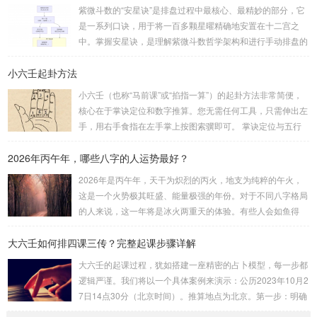
（通常是三位数）分成两半。前几位数为上卦，后几位数为下
紫微斗数的“安星诀”是排盘过程中最核心、最精妙的部分，它
卦。如果数字是偶数位，则前后平分；如果是奇数位，则前部
是一系列口诀，用于将一百多颗星曜精确地安置在十二宫之
分比后部分少一位。例如，数字 256：前一位 2 为上卦后两
中。掌握安星诀，是理解紫微斗数哲学架构和进行手动排盘的
位...
基础。一、 安星诀的核心框架安星诀并非单一口诀，而是一
小六壬起卦方法
个完整的系统，遵循严格的步骤。其核心顺序是：定紫微 →
安十四主星 → 布辅星 → 排四化。整个排盘流程与安星诀的依
小六壬（也称“马前课”或“掐指一算”）的起卦方法非常简便，
赖关系，可以清晰地通过下图展现：二、 核心安星诀详解1.
核心在于掌诀定位和数字推算。您无需任何工具，只需伸出左
安紫微星诀（定帝星）这是所有安星的第一步，至关重要。口
手，用右手食指在左手掌上按图索骥即可。 掌诀定位与五行
诀：紫微天机星逆行，隔一阳武天同行，...
属性：大安：位于食指根部，属木，青龙，主数1、4、5，大
2026年丙午年，哪些八字的人运势最好？
吉。留连：位于食指指尖，属水，玄武，主数2、7、8，凶。
速喜：位于中指指尖，属火，朱雀，主数3、6、9，吉。赤
2026年是丙午年，天干为炽烈的丙火，地支为纯粹的午火，
口：位于无名指指尖，属金，白虎，主数4、1、2，凶。小
这是一个火势极其旺盛、能量极强的年份。对于不同八字格局
吉：位于无名指根部，属木，六合，主数5、3、8，吉。空
的人来说，这一年将是冰火两重天的体验。有些人会如鱼得
亡：位于中指根部，属土，勾陈，...
水，运势冲天；而有些人则会倍感煎熬，挑战重重。核心原
大六壬如何排四课三传？完整起课步骤详解
理：吉凶在于平衡与需求八字讲究五行平衡与“喜用神”。喜用
神就是那个能对你的命局起到最好平衡、补助作用的五行。20
大六壬的起课过程，犹如搭建一座精密的占卜模型，每一步都
26年丙午，是火力全开的一年。因此：八字命局中“喜火”、“用
逻辑严谨。我们将以一个具体案例来演示：公历2023年10月2
火”的人，等于得到了天地最强能量的帮助，犹如天降神助，
7日14点30分（北京时间）。推算地点为北京。第一步：明确
运势自然一飞冲天。八字命局中“忌火”的人...
概念与准备工具四课：事物的四个发展阶段或矛盾的四个层