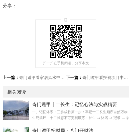
分享：
扫一扫在手机阅读、分享本文
上一篇：
奇门遁甲看家居风水中的“煞气”如何化解？常见煞气处理方案
下一篇：
奇门遁甲看投资项目中的“隐形风险”？风险预判与规避
相关阅读
奇门遁甲十二长生：记忆心法与实战精要
一、记忆体系：三步成竹第一步：牢记十二长生顺序自然万物
生死循环，十二状态不可更易顺序：长生 → 沐浴 → 冠带 → 临
官 → 帝旺 → 衰 → 病 → 死 → 墓 → 绝 → 胎 → 养记忆口诀：
长生沐浴冠带官，帝旺之后衰病连死墓绝胎养循环，周而复始
奇门遁甲招财局：八门开财法