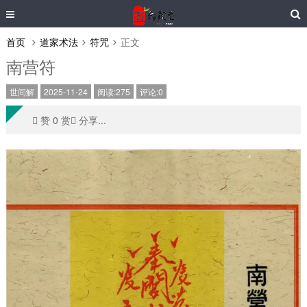
首页
道家术法
符咒
正文
南营符
世间解
2025-11-24
阅读:275
评论:0
󰄼 赞 0 赏󰄯 分享...