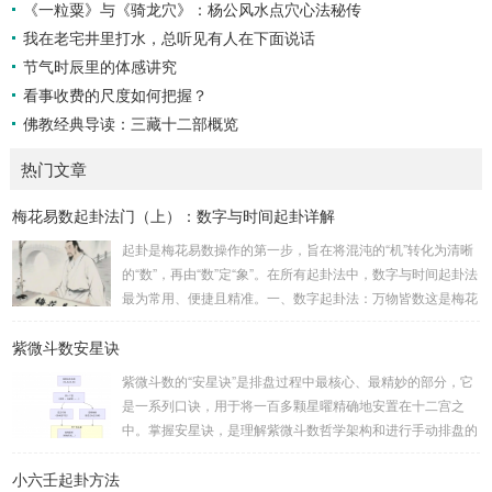
《一粒粟》与《骑龙穴》：杨公风水点穴心法秘传
我在老宅井里打水，总听见有人在下面说话
节气时辰里的体感讲究
看事收费的尺度如何把握？
佛教经典导读：三藏十二部概览
热门文章
梅花易数起卦法门（上）：数字与时间起卦详解
起卦是梅花易数操作的第一步，旨在将混沌的“机”转化为清晰
的“数”，再由“数”定“象”。在所有起卦法中，数字与时间起卦法
最为常用、便捷且精准。一、数字起卦法：万物皆数这是梅花
易数最核心的起卦方法。任何一组数字，只要它是“偶然”得到
紫微斗数安星诀
的，都可以用来起卦。步骤：分拆数字：将得到的一组数字
（通常是三位数）分成两半。前几位数为上卦，后几位数为下
紫微斗数的“安星诀”是排盘过程中最核心、最精妙的部分，它
卦。如果数字是偶数位，则前后平分；如果是奇数位，则前部
是一系列口诀，用于将一百多颗星曜精确地安置在十二宫之
分比后部分少一位。例如，数字 256：前一位 2 为上卦后两
中。掌握安星诀，是理解紫微斗数哲学架构和进行手动排盘的
位...
基础。一、 安星诀的核心框架安星诀并非单一口诀，而是一
小六壬起卦方法
个完整的系统，遵循严格的步骤。其核心顺序是：定紫微 →