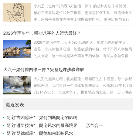
安十四主星 → 布辅星 → 排四化。整个排盘流程与安星诀的依
小六壬（也称“马前课”或“掐指一算”）的起卦方法非常简便，
赖关系，可以清晰地通过下图展现：二、 核心安星诀详解1.
核心在于掌诀定位和数字推算。您无需任何工具，只需伸出左
安紫微星诀（定帝星）这是所有安星的第一步，至关重要。口
手，用右手食指在左手掌上按图索骥即可。 掌诀定位与五行
诀：紫微天机星逆行，隔一阳武天同行，...
属性：大安：位于食指根部，属木，青龙，主数1、4、5，大
2026年丙午年，哪些八字的人运势最好？
吉。留连：位于食指指尖，属水，玄武，主数2、7、8，凶。
速喜：位于中指指尖，属火，朱雀，主数3、6、9，吉。赤
2026年是丙午年，天干为炽烈的丙火，地支为纯粹的午火，
口：位于无名指指尖，属金，白虎，主数4、1、2，凶。小
这是一个火势极其旺盛、能量极强的年份。对于不同八字格局
吉：位于无名指根部，属木，六合，主数5、3、8，吉。空
的人来说，这一年将是冰火两重天的体验。有些人会如鱼得
亡：位于中指根部，属土，勾陈，...
水，运势冲天；而有些人则会倍感煎熬，挑战重重。核心原
大六壬如何排四课三传？完整起课步骤详解
理：吉凶在于平衡与需求八字讲究五行平衡与“喜用神”。喜用
神就是那个能对你的命局起到最好平衡、补助作用的五行。20
大六壬的起课过程，犹如搭建一座精密的占卜模型，每一步都
26年丙午，是火力全开的一年。因此：八字命局中“喜火”、“用
逻辑严谨。我们将以一个具体案例来演示：公历2023年10月2
火”的人，等于得到了天地最强能量的帮助，犹如天降神助，
7日14点30分（北京时间）。推算地点为北京。第一步：明确
运势自然一飞冲天。八字命局中“忌火”的人...
概念与准备工具四课：事物的四个发展阶段或矛盾的四个层
最近发表
面。它是分析事体现状的基石。三传：事物发展、演变的三个
核心过程（发用、移易、归计）。它是推演事态发展的主线。
阴宅"吉凶感应"：如何判断阴宅的影响
你需要：一张空白的天地盘（内含十二地支）、月将、当天日
阴宅"进阶技法"：阴宅风水的最高境界——形气合一
干日支。第二步：核心步骤——排四课四课是“三传”之母，此
步必须精准。1. 定月将（布“天盘”的...
阴宅"阴德感应"：阴德如何影响风水