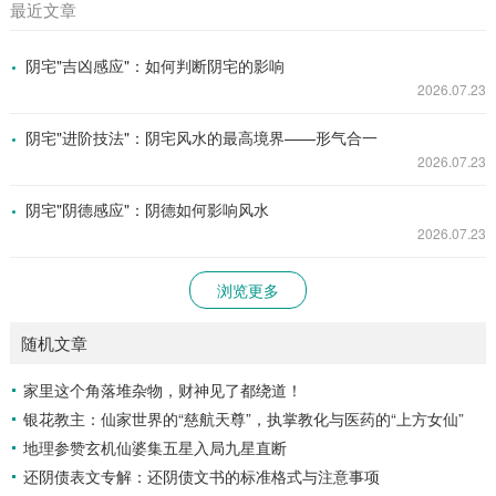
最近文章
阴宅"吉凶感应"：如何判断阴宅的影响
2026.07.23
阴宅"进阶技法"：阴宅风水的最高境界——形气合一
2026.07.23
阴宅"阴德感应"：阴德如何影响风水
2026.07.23
浏览更多
随机文章
家里这个角落堆杂物，财神见了都绕道！
银花教主：仙家世界的“慈航天尊”，执掌教化与医药的“上方女仙”
地理参赞玄机仙婆集五星入局九星直断
还阴债表文专解：还阴债文书的标准格式与注意事项