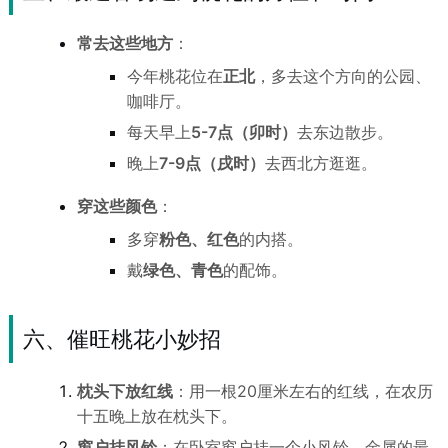
常去这些地方
：
今年桃花位在
正北
，多去这个方向的公园、
咖啡厅。
每天早上
5-7点（卯时）
去东边散步。
晚上
7-9点（戌时）
去西北方逛逛。
穿这些颜色
：
多穿
粉色、红色
的内搭。
戴
绿色、青色
的配饰。
六、催旺桃花小妙招
枕头下放红线
：用一根20厘米左右的红线，在农历
十五晚上放在枕头下。
窗户挂风铃
：在卧室窗户挂一个小风铃，金属的最