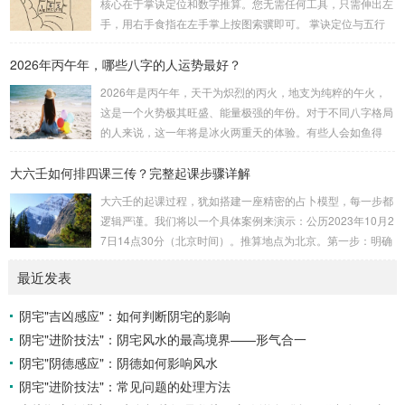
核心在于掌诀定位和数字推算。您无需任何工具，只需伸出左
安紫微星诀（定帝星）这是所有安星的第一步，至关重要。口
手，用右手食指在左手掌上按图索骥即可。 掌诀定位与五行
诀：紫微天机星逆行，隔一阳武天同行，...
属性：大安：位于食指根部，属木，青龙，主数1、4、5，大
2026年丙午年，哪些八字的人运势最好？
吉。留连：位于食指指尖，属水，玄武，主数2、7、8，凶。
速喜：位于中指指尖，属火，朱雀，主数3、6、9，吉。赤
2026年是丙午年，天干为炽烈的丙火，地支为纯粹的午火，
口：位于无名指指尖，属金，白虎，主数4、1、2，凶。小
这是一个火势极其旺盛、能量极强的年份。对于不同八字格局
吉：位于无名指根部，属木，六合，主数5、3、8，吉。空
的人来说，这一年将是冰火两重天的体验。有些人会如鱼得
亡：位于中指根部，属土，勾陈，...
水，运势冲天；而有些人则会倍感煎熬，挑战重重。核心原
大六壬如何排四课三传？完整起课步骤详解
理：吉凶在于平衡与需求八字讲究五行平衡与“喜用神”。喜用
神就是那个能对你的命局起到最好平衡、补助作用的五行。20
大六壬的起课过程，犹如搭建一座精密的占卜模型，每一步都
26年丙午，是火力全开的一年。因此：八字命局中“喜火”、“用
逻辑严谨。我们将以一个具体案例来演示：公历2023年10月2
火”的人，等于得到了天地最强能量的帮助，犹如天降神助，
7日14点30分（北京时间）。推算地点为北京。第一步：明确
运势自然一飞冲天。八字命局中“忌火”的人...
概念与准备工具四课：事物的四个发展阶段或矛盾的四个层
最近发表
面。它是分析事体现状的基石。三传：事物发展、演变的三个
核心过程（发用、移易、归计）。它是推演事态发展的主线。
阴宅"吉凶感应"：如何判断阴宅的影响
你需要：一张空白的天地盘（内含十二地支）、月将、当天日
阴宅"进阶技法"：阴宅风水的最高境界——形气合一
干日支。第二步：核心步骤——排四课四课是“三传”之母，此
步必须精准。1. 定月将（布“天盘”的...
阴宅"阴德感应"：阴德如何影响风水
阴宅"进阶技法"：常见问题的处理方法