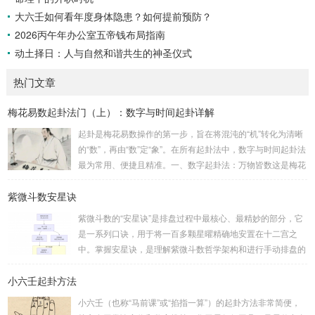
大六壬如何看年度身体隐患？如何提前预防？
2026丙午年办公室五帝钱布局指南
动土择日：人与自然和谐共生的神圣仪式
热门文章
梅花易数起卦法门（上）：数字与时间起卦详解
起卦是梅花易数操作的第一步，旨在将混沌的“机”转化为清晰
的“数”，再由“数”定“象”。在所有起卦法中，数字与时间起卦法
最为常用、便捷且精准。一、数字起卦法：万物皆数这是梅花
易数最核心的起卦方法。任何一组数字，只要它是“偶然”得到
紫微斗数安星诀
的，都可以用来起卦。步骤：分拆数字：将得到的一组数字
（通常是三位数）分成两半。前几位数为上卦，后几位数为下
紫微斗数的“安星诀”是排盘过程中最核心、最精妙的部分，它
卦。如果数字是偶数位，则前后平分；如果是奇数位，则前部
是一系列口诀，用于将一百多颗星曜精确地安置在十二宫之
分比后部分少一位。例如，数字 256：前一位 2 为上卦后两
中。掌握安星诀，是理解紫微斗数哲学架构和进行手动排盘的
位...
基础。一、 安星诀的核心框架安星诀并非单一口诀，而是一
小六壬起卦方法
个完整的系统，遵循严格的步骤。其核心顺序是：定紫微 →
安十四主星 → 布辅星 → 排四化。整个排盘流程与安星诀的依
小六壬（也称“马前课”或“掐指一算”）的起卦方法非常简便，
赖关系，可以清晰地通过下图展现：二、 核心安星诀详解1.