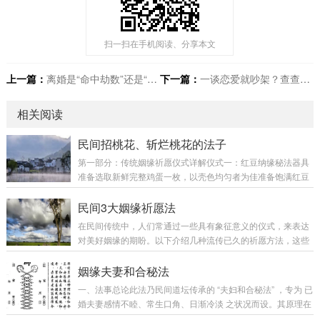
扫一扫在手机阅读、分享本文
上一篇：
离婚是“命中劫数”还是“风水惹祸”？
下一篇：
一谈恋爱就吵架？查查你们是不是犯了玄学里的“桃花劫”
相关阅读
民间招桃花、斩烂桃花的法子
第一部分：传统姻缘祈愿仪式详解仪式一：红豆纳缘秘法器具
准备选取新鲜完整鸡蛋一枚，以壳色均匀者为佳准备饱满红豆
二十粒，需颗粒完整无虫蛀选用红色丝线三尺，需全新未使用
净手后方可开始仪式仪式流程于清晨日出时分，将鸡蛋置于掌
民间3大姻缘祈愿法
心使用细针在蛋壳顶端刺出小孔，孔径不宜过大将蛋液缓缓倒
在民间传统中，人们常通过一些具有象征意义的仪式，来表达
出，保持蛋壳完整无裂缝取红豆二十粒，以右手拇指与食指逐
对美好姻缘的期盼。以下介绍几种流传已久的祈愿方法，这些
粒捏取每放入一粒红豆，轻声念诵：“良缘天赐，红豆为证”二
习俗承载着人们对婚姻幸福的美好向往。一、红丝带祈缘法准
十粒红豆全部放入后，取红线自下而上缠绕七圈在蛋壳顶端打
备物品：红色丝带一条、清水加盐磨墨、毛笔做法步骤：选用
姻缘夫妻和合秘法
同心结，共打三个将此红豆蛋安置于家门内侧右上方...
红色丝带，以盐水磨墨，用毛笔在丝带上书写自己的姓名、生
一、法事总论此法乃民间道坛传承的 “夫妇和合秘法” ，专为 已
辰八字及现居地址于月圆之夜，面向明月诚心祈愿，恳请月老
婚夫妻感情不睦、常生口角、日渐冷淡 之状况而设。其原理在
赐予良缘将丝带系于脚趾（男左女右），除沐浴外不宜取下相
于以 “艾草”为阴阳二气之载体，以 “红绳红布”为姻缘之纽带，