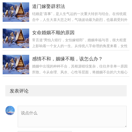
传七至四十九日内可能遇缘，事成后将丝带焚烧，寓意姻缘圆
通过特定仪式，将夫妇二人的 姓名、生辰、住址 等信息与 和
道门嫁娶辟邪法
满二、红线牵缘法准备物品：红绳一条（约二十公分）...
合仙师 的法力相融合，再借 月望（十五）之纯阴转阳的天地契
结婚是“喜事”，是人生气运的一次重大转折与结合。在传统观
机，重新 牵系、加固、活化 夫妻之间的情缘纽带，达到化...
念中，人生大喜大悲之时，气场波动最为剧烈，也最易受到外
界无形能量的干扰。因此，从“六礼”开始直至礼成的整个婚嫁
流程，每一步都蕴含着趋吉避凶、调和阴阳、稳固气场的古老
女命婚姻不顺的原因
智慧。这套看似繁琐的礼仪，实则是为新婚夫妇构筑一道无形
常言道“男怕入错行，女怕嫁错郎”，婚姻幸福与否，很大程度
的吉祥结界，确保良缘和美，家道昌隆。一、“六礼”中的核心
上影响着一个女人的一生。从传统八字命理的角度来看，女性
辟邪环节（一）请期：择吉日的三重避忌“请期”即择定婚期，
婚姻的顺遂与否，确实能在其生辰八字中窥见端倪。核心在于
是奠定婚礼顺利与否的基石。其避忌有三层：避“盲年”：即当
观察代表丈夫的“官星”（正官、七杀）与代表婚姻家庭的“婚姻
感情不和，姻缘不顺，该怎么办？
年农历年中无“立春”节气的年份（又称“...
宫”（日支）的状态。以下梳理了女命婚姻不顺的八种常见命局
婚姻中出现的种种不合，其根源错综复杂，往往并非单一原因
类型，供大家了解参考。一、婚姻宫坐伤官：夫妻宫位自带矛
所致。今从命理、风水、心性等层面，将婚姻不合的六大核心
盾典型日柱：甲午、乙巳、庚子、辛亥。命理逻辑：日支（婚
归因及其化解思路，系统梳理如下，以供参考。一、气场不合
姻宫）是丈夫的“家”，却住进了专门克制丈夫（正官）的“伤
（五行能量冲突）表现：双方常感莫名烦躁、沟通困难，易因
官”。好比在家中安置了一位处处与男主人...
小事升级为激烈冲突，感觉“天生不对盘”。原理：双方八字五
发表评论
行能量严重失衡且相互克制。如一方日元为庚辛金极旺，性格
刚硬果断；另一方日元为甲乙木极旺，性格执着不服。金木直
接交战，形成“硬碰硬”的局面。化解思路：通关调解：引
入“水”的能量。金生水，水生木，将直接对抗转化为...