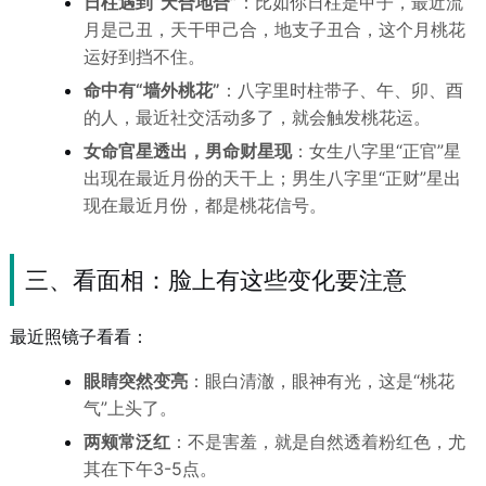
日柱遇到“天合地合”
：比如你日柱是甲子，最近流
月是己丑，天干甲己合，地支子丑合，这个月桃花
运好到挡不住。
命中有“墙外桃花”
：八字里时柱带子、午、卯、酉
的人，最近社交活动多了，就会触发桃花运。
女命官星透出，男命财星现
：女生八字里“正官”星
出现在最近月份的天干上；男生八字里“正财”星出
现在最近月份，都是桃花信号。
三、看面相：脸上有这些变化要注意
最近照镜子看看：
眼睛突然变亮
：眼白清澈，眼神有光，这是“桃花
气”上头了。
两颊常泛红
：不是害羞，就是自然透着粉红色，尤
其在下午3-5点。