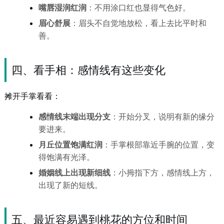
嘴唇湿润红润
：不用涂口红也显得气色好。
眉心舒展
：眉头不自觉地放松，看上去比平时和
善。
四、看手相：感情线有这些变化
摊开手掌看看：
感情线末端出现分支
：开始分叉，说明有新的缘分
要进来。
月丘位置饱满红润
：手掌根部靠近手腕的位置，变
得饱满有光泽。
婚姻线上出现新细线
：小拇指下方，感情线上方，
出现了新的短线。
五、最近容易遇到桃花的方位和时间