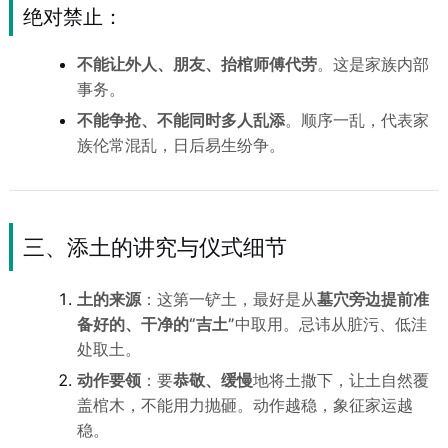
绝对禁止
：
不能让外人、朋友、抬棺师傅代劳
。这是家族内部
事务。
不能争抢、不能同时多人乱添
。顺序一乱，代表家
族伦常混乱，日后易生纷争。
三、添土的讲究与仪式细节
土的来源
：这第一铲土，最好是从
墓穴旁边提前准
备好的、干净的“吉土”
中取用。忌讳从脏污、低洼
处取土。
动作要领
：要
恭敬、缓慢
地将土撒下，让土自然覆
盖棺木，不能用力抛砸。动作越稳，象征家运越
稳。