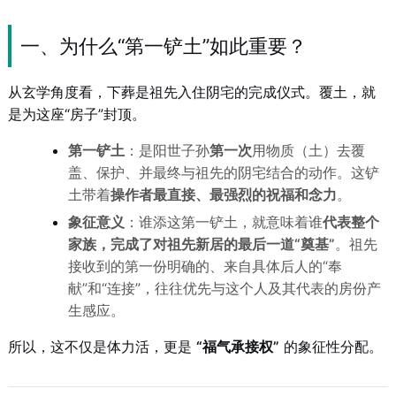
一、为什么“第一铲土”如此重要？
从玄学角度看，下葬是祖先入住阴宅的完成仪式。覆土，就
是为这座“房子”封顶。
第一铲土
：是阳世子孙
第一次
用物质（土）去覆
盖、保护、并最终与祖先的阴宅结合的动作。这铲
土带着
操作者最直接、最强烈的祝福和念力
。
象征意义
：谁添这第一铲土，就意味着谁
代表整个
家族，完成了对祖先新居的最后一道“奠基”
。祖先
接收到的第一份明确的、来自具体后人的“奉
献”和“连接”，往往优先与这个人及其代表的房份产
生感应。
所以，这不仅是体力活，更是
“福气承接权”
的象征性分配。