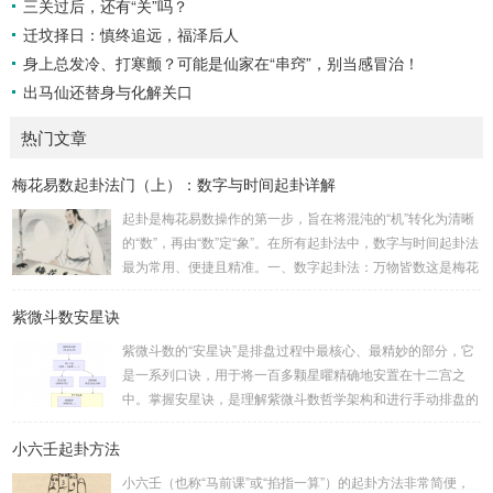
三关过后，还有“关”吗？
迁坟择日：慎终追远，福泽后人
身上总发冷、打寒颤？可能是仙家在“串窍”，别当感冒治！
出马仙还替身与化解关口
热门文章
梅花易数起卦法门（上）：数字与时间起卦详解
起卦是梅花易数操作的第一步，旨在将混沌的“机”转化为清晰
的“数”，再由“数”定“象”。在所有起卦法中，数字与时间起卦法
最为常用、便捷且精准。一、数字起卦法：万物皆数这是梅花
易数最核心的起卦方法。任何一组数字，只要它是“偶然”得到
紫微斗数安星诀
的，都可以用来起卦。步骤：分拆数字：将得到的一组数字
（通常是三位数）分成两半。前几位数为上卦，后几位数为下
紫微斗数的“安星诀”是排盘过程中最核心、最精妙的部分，它
卦。如果数字是偶数位，则前后平分；如果是奇数位，则前部
是一系列口诀，用于将一百多颗星曜精确地安置在十二宫之
分比后部分少一位。例如，数字 256：前一位 2 为上卦后两
中。掌握安星诀，是理解紫微斗数哲学架构和进行手动排盘的
位...
基础。一、 安星诀的核心框架安星诀并非单一口诀，而是一
小六壬起卦方法
个完整的系统，遵循严格的步骤。其核心顺序是：定紫微 →
安十四主星 → 布辅星 → 排四化。整个排盘流程与安星诀的依
小六壬（也称“马前课”或“掐指一算”）的起卦方法非常简便，