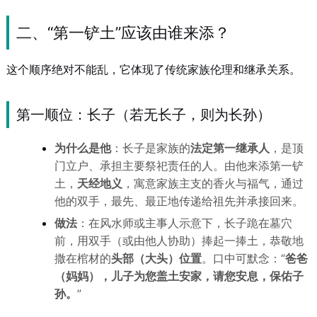
二、“第一铲土”应该由谁来添？
这个顺序绝对不能乱，它体现了传统家族伦理和继承关系。
第一顺位：长子（若无长子，则为长孙）
为什么是他
：长子是家族的
法定第一继承人
，是顶
门立户、承担主要祭祀责任的人。由他来添第一铲
土，
天经地义
，寓意家族主支的香火与福气，通过
他的双手，最先、最正地传递给祖先并承接回来。
做法
：在风水师或主事人示意下，长子跪在墓穴
前，用双手（或由他人协助）捧起一捧土，恭敬地
撒在棺材的
头部（大头）位置
。口中可默念：“
爸爸
（妈妈），儿子为您盖土安家，请您安息，保佑子
孙。
”