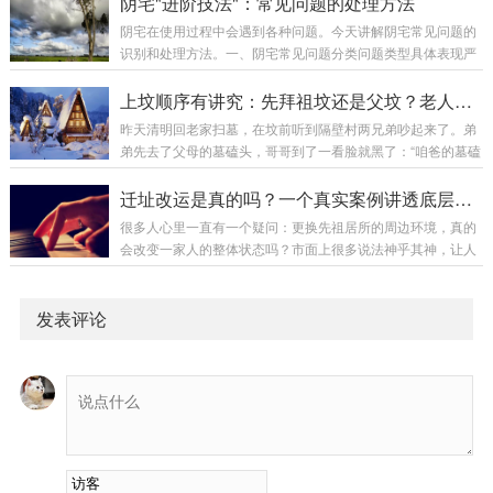
阴宅"进阶技法"：常见问题的处理方法
可。”核心观点：形峦和理气同等重要，缺一不可形峦...
德的区别类型特征福报方式阳德人前行善，有名有报当世现报
阴宅在使用过程中会遇到各种问题。今天讲解阴宅常见问题的
阴德暗中行善，无名回报荫及子孙二、阴德如何影响阴宅阴德
识别和处理方法。一、阴宅常见问题分类问题类型具体表现严
是风水的催化剂阴德不能替代风水，但可以增强风水效果。阴
重程度结构问题墓碑倾斜、裂缝中等环境问题杂草丛生、水浸
德与风水的关系：阴德风水效果有好效果倍增有一般效果提升
视情况气场问题气场下降、异象较重周边问题新建建筑、道路
上坟顺序有讲究：先拜祖坟还是父坟？老人说拜错损三代福运，真不是迷信
无好效果受限无一般效果一般阴德的积累方式祖先积阴...
视情况破坏问题人为破坏、自然损坏较重二、结构问题的处理
昨天清明回老家扫墓，在坟前听到隔壁村两兄弟吵起来了。弟
问题一：墓碑倾斜原因：地基不稳水土流失年久失修处理方
弟先去了父母的墓磕头，哥哥到了一看脸就黑了：“咱爸的墓磕
法：扶正墓碑加固地基解决水土流失问题问题二：墓碑裂缝原
完了？祖坟还没去呢！”弟弟觉得哥哥小题大做：“爸妈近，肯
因：自然老化外力撞击温差变化处理方法：小裂缝：填充修补
定先拜爸妈啊，祖坟又跑不掉。”哥哥急得跺脚：“你懂什么！
迁址改运是真的吗？一个真实案例讲透底层逻辑
大裂缝：更换墓碑定期检查维护问题三：墓碑字迹模糊原...
老一辈都说顺序错了损三代，你这不是给全家招灾吗！”最后两
很多人心里一直有一个疑问：更换先祖居所的周边环境，真的
人不欢而散。这个问题我相信很多人心里都有疑惑：先拜祖坟
会改变一家人的整体状态吗？市面上很多说法神乎其神，让人
还是先拜父坟？老人说的"拜错损三代"到底是真有其事，还是
分不清是玄学还是规律。环境塑造气场，气场影响人心，人心
纯粹的心理作用？今天这篇文章，把上坟顺序讲透。一、先说
决定家运。今天就给大家分享一个真实的山水改局案例，没有
结论，再说原因正确...
夸张神迹，只有朴素的自然规律。看完你就会明白：所谓迁址
发表评论
改运，本质是择优而居、借环境养人。建议先收藏，这种接地
气、有依据、可对照的实景案例，值得细细品读。一、很多家
庭运势低迷，未必是不努力生活中很无奈的一种现象：有的家
庭，全员勤恳踏实、拼命打拼，做人做事都无可挑剔，...