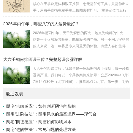
赖关系，可以清晰地通过下图展现：二、 核心安星诀详解1.
核心在于掌诀定位和数字推算。您无需任何工具，只需伸出左
安紫微星诀（定帝星）这是所有安星的第一步，至关重要。口
手，用右手食指在左手掌上按图索骥即可。 掌诀定位与五行
诀：紫微天机星逆行，隔一阳武天同行，...
属性：大安：位于食指根部，属木，青龙，主数1、4、5，大
2026年丙午年，哪些八字的人运势最好？
吉。留连：位于食指指尖，属水，玄武，主数2、7、8，凶。
速喜：位于中指指尖，属火，朱雀，主数3、6、9，吉。赤
2026年是丙午年，天干为炽烈的丙火，地支为纯粹的午火，
口：位于无名指指尖，属金，白虎，主数4、1、2，凶。小
这是一个火势极其旺盛、能量极强的年份。对于不同八字格局
吉：位于无名指根部，属木，六合，主数5、3、8，吉。空
的人来说，这一年将是冰火两重天的体验。有些人会如鱼得
亡：位于中指根部，属土，勾陈，...
水，运势冲天；而有些人则会倍感煎熬，挑战重重。核心原
大六壬如何排四课三传？完整起课步骤详解
理：吉凶在于平衡与需求八字讲究五行平衡与“喜用神”。喜用
神就是那个能对你的命局起到最好平衡、补助作用的五行。20
大六壬的起课过程，犹如搭建一座精密的占卜模型，每一步都
26年丙午，是火力全开的一年。因此：八字命局中“喜火”、“用
逻辑严谨。我们将以一个具体案例来演示：公历2023年10月2
火”的人，等于得到了天地最强能量的帮助，犹如天降神助，
7日14点30分（北京时间）。推算地点为北京。第一步：明确
运势自然一飞冲天。八字命局中“忌火”的人...
概念与准备工具四课：事物的四个发展阶段或矛盾的四个层
最近发表
面。它是分析事体现状的基石。三传：事物发展、演变的三个
核心过程（发用、移易、归计）。它是推演事态发展的主线。
阴宅"吉凶感应"：如何判断阴宅的影响
你需要：一张空白的天地盘（内含十二地支）、月将、当天日
阴宅"进阶技法"：阴宅风水的最高境界——形气合一
干日支。第二步：核心步骤——排四课四课是“三传”之母，此
步必须精准。1. 定月将（布“天盘”的...
阴宅"阴德感应"：阴德如何影响风水
阴宅"进阶技法"：常见问题的处理方法