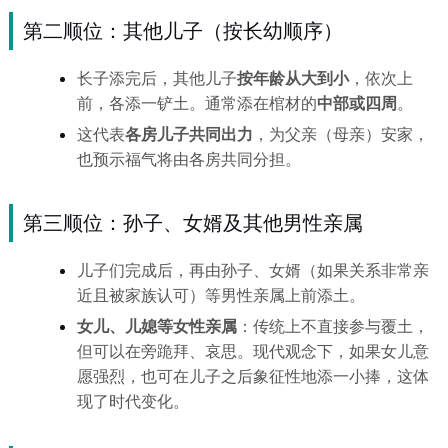
第二顺位：其他儿子（按长幼顺序）
长子添完后，其他儿子
按年龄从大到小
，依次上
前，各添一铲土。通常添在棺材的
中部或四周
。
这代表
各房儿子共同出力
，为父亲（母亲）安家，
也预示福气将由各房共同分担。
第三顺位：孙子、女婿及其他男性亲属
儿子们完成后，再由孙子、女婿（如果关系非常亲
近且被家族认可）等男性亲属上前添土。
女儿、儿媳等女性亲属
：传统上不直接参与覆土，
但可以在旁跪拜、哀思。现代观念下，如果女儿意
愿强烈，也可在儿子之后象征性地添一小捧，这体
现了时代变化。