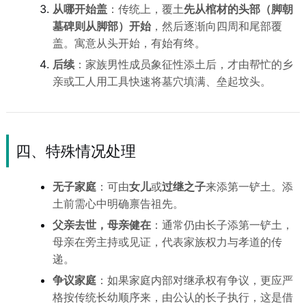
从哪开始盖
：传统上，覆土
先从棺材的头部（脚朝
墓碑则从脚部）开始
，然后逐渐向四周和尾部覆
盖。寓意从头开始，有始有终。
后续
：家族男性成员象征性添土后，才由帮忙的乡
亲或工人用工具快速将墓穴填满、垒起坟头。
四、特殊情况处理
无子家庭
：可由
女儿
或
过继之子
来添第一铲土。添
土前需心中明确禀告祖先。
父亲去世，母亲健在
：通常仍由长子添第一铲土，
母亲在旁主持或见证，代表家族权力与孝道的传
递。
争议家庭
：如果家庭内部对继承权有争议，更应严
格按传统长幼顺序来，由公认的长子执行，这是借