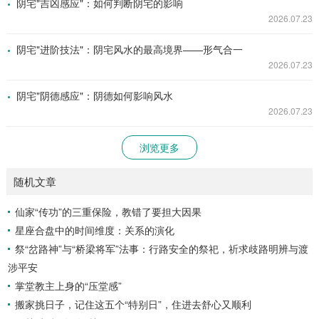
阴宅"吉凶感应"：如何判断阴宅的影响
2026.07.23
阴宅"进阶技法"：阴宅风水的最高境界——形气合一
2026.07.23
阴宅"阴德感应"：阴德如何影响风水
2026.07.23
浏览更多
随机文章
仙家“传功”的三重保险，教错了要担大因果
星座合盘中的时间维度：关系的演化
祭“岔路神”与“桥梁将军”法事：行路安全的祭祀，祈求歧路明辨与渡
涉平安
掌堂教主上身的“压堂感”
搬家挑日子，记住这五个“特别日”，住进去舒心又顺利