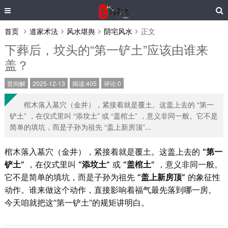
首页
道家术法
风水堪舆
阴宅风水
正文
下葬后，坟头的“第一铲土”应该由谁来
盖？
世间解
2025-12-13
阅读:405
评论:0
棺木落入墓穴（金井），紧接着就是覆土。这盖上去的 “第一
铲土” ，在仪式里叫 “添坟土” 或 “盖棺土” ，意义非同一般。它不是
简单的填坑，而是子孙为祖先 “盖上新房顶”...
棺木落入墓穴（金井），紧接着就是覆土。这盖上去的
“第一
铲土”
，在仪式里叫
“添坟土”
或
“盖棺土”
，意义非同一般。
它不是简单的填坑，而是子孙为祖先
“盖上新房顶”
的象征性
动作。谁来做这个动作，直接影响着福气最先落到哪一房。
今天咱就把这“第一铲土”的规矩讲明白。