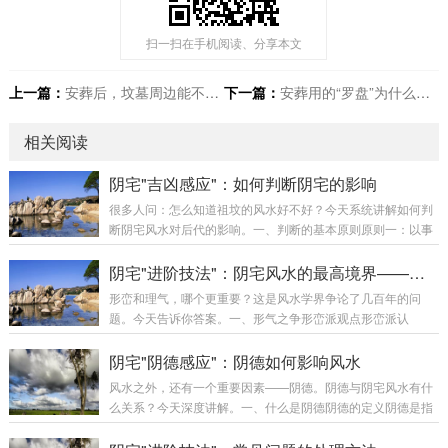
扫一扫在手机阅读、分享本文
上一篇：
安葬后，坟墓周边能不能种花？
下一篇：
安葬用的“罗盘”为什么不能直接放地上？
相关阅读
阴宅"吉凶感应"：如何判断阴宅的影响
很多人问：怎么知道祖坟的风水好不好？今天系统讲解如何判
断阴宅风水对后代的影响。一、判断的基本原则原则一：以事
实为准判断阴宅风水好坏，最重要是以事实为准。好风水的事
实：家族人丁兴旺后代财运较好后代多贵人相助家族相对稳定
阴宅"进阶技法"：阴宅风水的最高境界——形气合一
差风水的事实：家族人丁不旺后代财运不佳家族多灾多难家族
形峦和理气，哪个更重要？这是风水学界争论了几百年的问
不稳定原则二：多代观察阴宅的影响需要多代观察，不能只看
题。今天告诉你答案。一、形气之争形峦派观点形峦派认
一代。观察代数：至少观察三代最好观察五代以上观察家族整
为：“峦头为体，理气为用。”核心观点：峦头是根本，没有好
体趋势原则三：排除干扰判断时需要排除其他因素的干扰。需
峦头，理气再好也无用只要峦头好，即使理气一般，也能有不
阴宅"阴德感应"：阴德如何影响风水
要排除的因素：个人努力程度时代机遇社会环境教育水...
错的效果理气是辅助峦头的工具理气派观点理气派认为：“理气
风水之外，还有一个重要因素——阴德。阴德与阴宅风水有什
为主，峦头为辅。”核心观点：理气决定吉凶，峦头只是辅助只
么关系？今天深度讲解。一、什么是阴德阴德的定义阴德是指
要理气好，即使峦头一般，也能有好的效果峦头只是理气的载
在暗中行善、不图回报的德行。阴德的特征：不为人知的善行
体形气合一派观点真正的风水大师认为：“形气合一，缺一不
不求回报的付出积德行善的行为对祖先和后代的福报阴德与阳