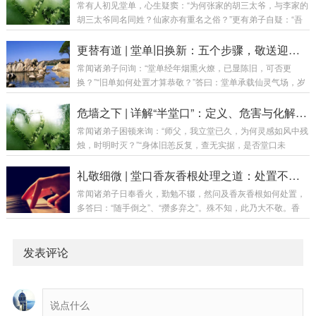
常有人初见堂单，心生疑窦：“为何张家的胡三太爷，与李家的
别一——性质不同（仪式 vs 状态）立堂（仪式）如新婚典礼，
胡三太爷同名同姓？仙家亦有重名之俗？”更有弟子自疑：“吾
是一场正式确立关系的仪式。通过请师、设单、焚香、落座等
家堂单与人仿佛，莫非法脉有伪？”答曰：堂单之名，非仙家之
流程，确立弟子与仙家的正式盟约。出堂口（状态）如婚后生
本名，乃修行界之“公用密号”。其理若何？今日为诸位详述五
更替有道 | 堂单旧换新：五个步骤，敬送迎请之全法
活，是一种状态。当弟子与仙家磨合日久，...
因，以解群疑。第一章：总论——代号非真名首要之务，须明
常闻诸弟子问询：“堂单经年烟熏火燎，已显陈旧，可否更
一理：堂单上所书，乃“代号”与“职称”，而非仙家之“真名”与“身
换？”“旧单如何处置才算恭敬？”答曰：堂单承载仙灵气场，岁
份证”。譬喻：如同拨打客服电话，你呼叫的是“人工服务”，接
月久矣，尘垢蒙蔽，气运滞涩，更换乃理所应当。然此非俗
听者千万，皆为此名，但为你解决问题的，是其中具体一员。
事，乃庄严仪轨。今日便将换堂单之判断标准、吉日良辰、详
危墙之下 | 详解“半堂口”：定义、危害与化解之道
堂单之名，即是那“人工服务...
尽步骤与核心忌讳，为诸位一一厘清。第一章：缘起——何时
常闻诸弟子困顿来询：“师父，我立堂已久，为何灵感如风中残
该换堂单？堂单乃仙家法脉之载体，出现以下情形，即为更换
烛，时明时灭？”“身体旧恙反复，查无实据，是否堂口未
之机：破损严重：边角撕裂、纸质风化、字迹模糊难辨。门面
全？”“半堂口究竟何意？于我何害？”答曰：半堂口，乃堂口未
有损，灵气难聚。污浊不堪：经年香火熏染，油腻黑垢过重，
竟之功，如大厦建半而停工，虽具雏形，实藏隐患。今日便将
礼敬细微 | 堂口香灰香根处理之道：处置不当，福运亦成空
或有水渍、霉斑。此为秽气所侵，需及时更替。虫蛀水...
此中因果、利害与解厄之法，详述分明。第一章：正名——何
常闻诸弟子日奉香火，勤勉不辍，然问及香灰香根如何处置，
为“半堂口”？通俗定义：立堂仪式仅完成一半，堂口结构不
多答曰：“随手倒之”、“攒多弃之”。殊不知，此乃大不敬。香
全，仙家未能全部归位。好比盖房：正规堂口是地基坚实、梁
灰：为香火承载仙师灵气与弟子心意所化，非寻常尘灰，乃是
柱俱全、门户洞开的完整宅院；半堂口则是墙未砌完、门未装
沟通之媒介，能量之载体。香根：为香火燃尽后之“骨架”，亦
好、水电不通的半拉子工程。专业释义：具体表现...
是信号连接之残迹，非无用之物。处理不当，非但有损恭敬之
发表评论
心，亦可能阻断信息，影响道场清静，转好运为滞运。今日便
将此中法度，详述分明。第一章：基础认知——香灰香根为何
物？香灰为何物？香在焚燃过程中，不仅燃烧物质，更承载了
弟子的祈愿心念与仙家的降临加持。故而，香灰...