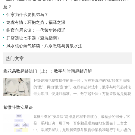
意？
仙家为什么要抓弟马？
龙虎有情：环抱之势，福泽之深
临官向局玄谈：一代荣华终须迁
开店选址七不选（避坑指南）
风水核心煞气解读：八杀恶曜与黄泉水法
热门文章
梅花易数起卦法门（上）：数字与时间起卦详解
起卦是梅花易数操作的第一步，旨在将混沌的“机”转化为清晰
的“数”，再由“数”定“象”。在所有起卦法中，数字与时间起卦法
最为常用、便捷且精准。一、数字起卦法：万物皆数这是梅花
易数最核心的起卦方法。任何一组数字，只要它是“偶然”得到
紫微斗数安星诀
的，都可以用来起卦。步骤：分拆数字：将得到的一组数字
（通常是三位数）分成两半。前几位数为上卦，后几位数为下
紫微斗数的“安星诀”是排盘过程中最核心、最精妙的部分，它
卦。如果数字是偶数位，则前后平分；如果是奇数位，则前部
是一系列口诀，用于将一百多颗星曜精确地安置在十二宫之
分比后部分少一位。例如，数字 256：前一位 2 为上卦后两
中。掌握安星诀，是理解紫微斗数哲学架构和进行手动排盘的
位...