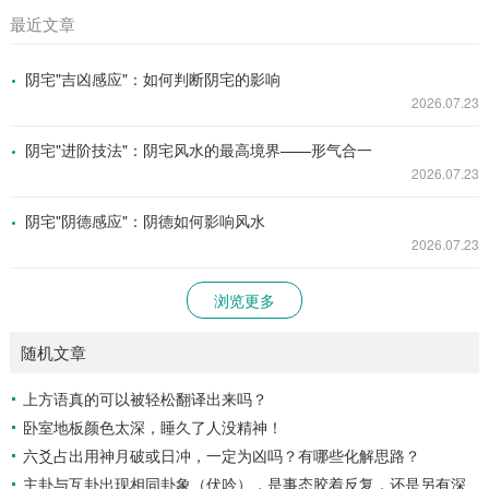
最近文章
阴宅"吉凶感应"：如何判断阴宅的影响
2026.07.23
阴宅"进阶技法"：阴宅风水的最高境界——形气合一
2026.07.23
阴宅"阴德感应"：阴德如何影响风水
2026.07.23
浏览更多
随机文章
上方语真的可以被轻松翻译出来吗？
卧室地板颜色太深，睡久了人没精神！
六爻占出用神月破或日冲，一定为凶吗？有哪些化解思路？
主卦与互卦出现相同卦象（伏吟），是事态胶着反复，还是另有深