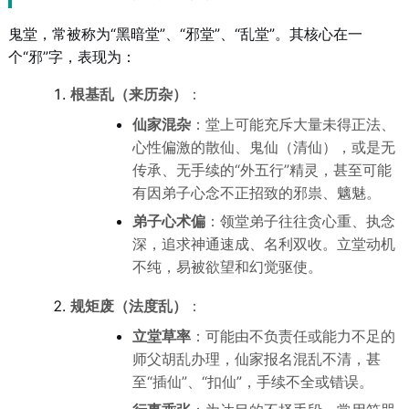
鬼堂，常被称为“黑暗堂”、“邪堂”、“乱堂”。其核心在一
个“邪”字，表现为：
根基乱（来历杂）
：
仙家混杂
：堂上可能充斥大量未得正法、
心性偏激的散仙、鬼仙（清仙），或是无
传承、无手续的“外五行”精灵，甚至可能
有因弟子心念不正招致的邪祟、魑魅。
弟子心术偏
：领堂弟子往往贪心重、执念
深，追求神通速成、名利双收。立堂动机
不纯，易被欲望和幻觉驱使。
规矩废（法度乱）
：
立堂草率
：可能由不负责任或能力不足的
师父胡乱办理，仙家报名混乱不清，甚
至“插仙”、“扣仙”，手续不全或错误。