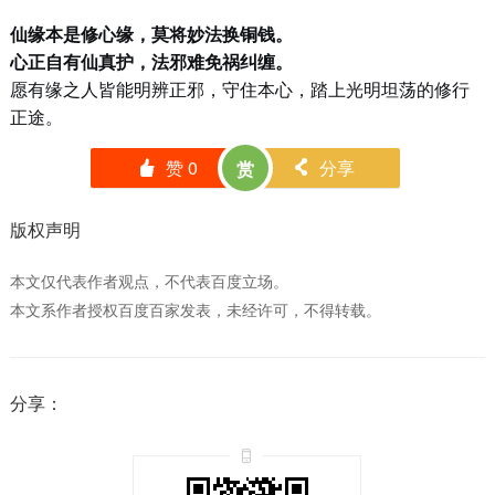
仙缘本是修心缘，莫将妙法换铜钱。
心正自有仙真护，法邪难免祸纠缠。
愿有缘之人皆能明辨正邪，守住本心，踏上光明坦荡的修行
正途。
赞
0
分享
赏
󰄼
󰄯
版权声明
本文仅代表作者观点，不代表百度立场。
本文系作者授权百度百家发表，未经许可，不得转载。
分享：