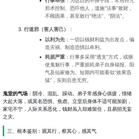
行事乖张
：为达目的不择手段，常用符咒
邪术控制、恐吓他人，滥施“法事”敛财，
不顾因果，甚至敢行“绝法”、“阴法”。
行道邪（害人害己）
：
以利为先
：一切以钱财利益为出发点，编
造灾祸、制造恐惧以牟利。
耗损严重
：行事多采用“透支”方式，或驱
使鬼魅行事，严重损耗弟子自身福报、阳
气及仙家修为。短期内可能看似“效果迅
猛”，实则后患无穷。
鬼堂的气场
：阴冷、混乱、躁动。弟子常感身心俱疲，情绪
大起大落，或莫名恐惧、焦虑。立堂后身体不适可能加剧，
家宅不宁，人际关系恶化，钱财虽入却难留住，且易招无妄
之灾。
三、根本鉴别：观其行，察其心，感其气