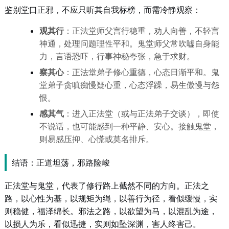
鉴别堂口正邪，不应只听其自我标榜，而需冷静观察：
观其行
：正法堂师父言行稳重，劝人向善，不轻言
神通，处理问题理性平和。鬼堂师父常吹嘘自身能
力，言语恐吓，行事神秘夸张，急于求财。
察其心
：正法堂弟子修心重德，心态日渐平和。鬼
堂弟子贪嗔痴慢疑心重，心态浮躁，易生傲慢与怨
恨。
感其气
：进入正法堂（或与正法弟子交谈），即使
不说话，也可能感到一种平静、安心。接触鬼堂，
则易感压抑、心慌或莫名排斥。
结语：正道坦荡，邪路险峻
正法堂与鬼堂，代表了修行路上截然不同的方向。正法之
路，以心性为基，以规矩为绳，以善行为径，看似缓慢，实
则稳健，福泽绵长。邪法之路，以欲望为马，以混乱为途，
以损人为乐，看似迅捷，实则如坠深渊，害人终害己。