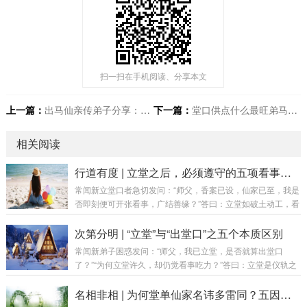
扫一扫在手机阅读、分享本文
上一篇：
出马仙亲传弟子分享：我是怎么从困境中走出来的
下一篇：
堂口供点什么最旺弟马呢？
相关阅读
行道有度 | 立堂之后，必须遵守的五项看事原则
常闻新立堂口者急切发问：“师父，香案已设，仙家已至，我是
否即刻便可开张看事，广结善缘？”答曰：立堂如破土动工，看
事如开门迎客。若地基未稳、砖瓦未干，便急于开张，轻则墙
裂屋漏，重则房倒人伤。行道之事，急不来，亦乱不得。今日
次第分明 | “立堂”与“出堂口”之五个本质区别
便将立堂初期看事之五项铁律，为诸位新弟子一一阐明。第一
常闻新弟子困惑发问：“师父，我已立堂，是否就算出堂口
章：原则一——立堂不等于可以看事（需经磨合）核心要义：
了？”“为何立堂许久，却仍觉看事吃力？”答曰：立堂是仪轨之
仪式完成，仅是“领证”，尚未“上岗”。立堂是将仙家请回“家”，
始，出堂口是功夫之成。 二者如婚礼与过日子，虽有关联，实
但家里如何相处、如何配合，还需时间打磨。磨合期关键任
为两事。若混为一谈，则易生急功近利之心，反成修行路上之
名相非相 | 为何堂单仙家名讳多雷同？五因详解
务：每日香火不断：建立稳定的沟通习惯，...
障碍。今日便为诸位详述此二者之五个本质区别。第一章：区