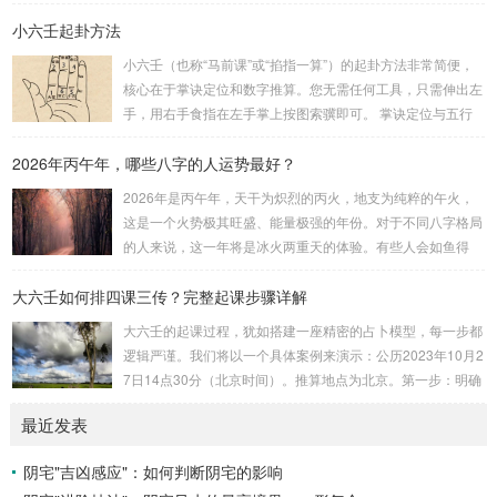
基础。一、 安星诀的核心框架安星诀并非单一口诀，而是一
小六壬起卦方法
个完整的系统，遵循严格的步骤。其核心顺序是：定紫微 →
安十四主星 → 布辅星 → 排四化。整个排盘流程与安星诀的依
小六壬（也称“马前课”或“掐指一算”）的起卦方法非常简便，
赖关系，可以清晰地通过下图展现：二、 核心安星诀详解1.
核心在于掌诀定位和数字推算。您无需任何工具，只需伸出左
安紫微星诀（定帝星）这是所有安星的第一步，至关重要。口
手，用右手食指在左手掌上按图索骥即可。 掌诀定位与五行
诀：紫微天机星逆行，隔一阳武天同行，...
属性：大安：位于食指根部，属木，青龙，主数1、4、5，大
2026年丙午年，哪些八字的人运势最好？
吉。留连：位于食指指尖，属水，玄武，主数2、7、8，凶。
速喜：位于中指指尖，属火，朱雀，主数3、6、9，吉。赤
2026年是丙午年，天干为炽烈的丙火，地支为纯粹的午火，
口：位于无名指指尖，属金，白虎，主数4、1、2，凶。小
这是一个火势极其旺盛、能量极强的年份。对于不同八字格局
吉：位于无名指根部，属木，六合，主数5、3、8，吉。空
的人来说，这一年将是冰火两重天的体验。有些人会如鱼得
亡：位于中指根部，属土，勾陈，...
水，运势冲天；而有些人则会倍感煎熬，挑战重重。核心原
大六壬如何排四课三传？完整起课步骤详解
理：吉凶在于平衡与需求八字讲究五行平衡与“喜用神”。喜用
神就是那个能对你的命局起到最好平衡、补助作用的五行。20
大六壬的起课过程，犹如搭建一座精密的占卜模型，每一步都
26年丙午，是火力全开的一年。因此：八字命局中“喜火”、“用
逻辑严谨。我们将以一个具体案例来演示：公历2023年10月2
火”的人，等于得到了天地最强能量的帮助，犹如天降神助，
7日14点30分（北京时间）。推算地点为北京。第一步：明确
运势自然一飞冲天。八字命局中“忌火”的人...
概念与准备工具四课：事物的四个发展阶段或矛盾的四个层
最近发表
面。它是分析事体现状的基石。三传：事物发展、演变的三个
核心过程（发用、移易、归计）。它是推演事态发展的主线。
阴宅"吉凶感应"：如何判断阴宅的影响
你需要：一张空白的天地盘（内含十二地支）、月将、当天日