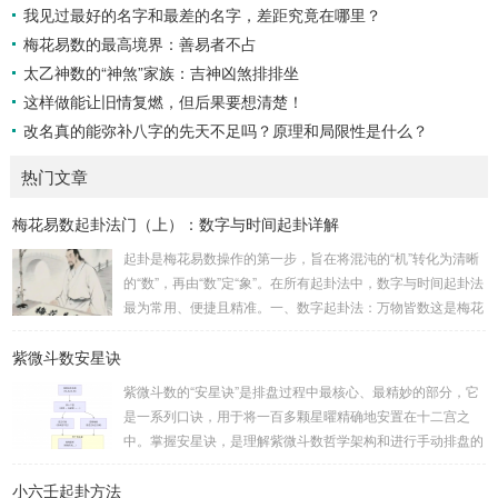
我见过最好的名字和最差的名字，差距究竟在哪里？
梅花易数的最高境界：善易者不占
太乙神数的“神煞”家族：吉神凶煞排排坐
这样做能让旧情复燃，但后果要想清楚！
改名真的能弥补八字的先天不足吗？原理和局限性是什么？
热门文章
梅花易数起卦法门（上）：数字与时间起卦详解
起卦是梅花易数操作的第一步，旨在将混沌的“机”转化为清晰
的“数”，再由“数”定“象”。在所有起卦法中，数字与时间起卦法
最为常用、便捷且精准。一、数字起卦法：万物皆数这是梅花
易数最核心的起卦方法。任何一组数字，只要它是“偶然”得到
紫微斗数安星诀
的，都可以用来起卦。步骤：分拆数字：将得到的一组数字
（通常是三位数）分成两半。前几位数为上卦，后几位数为下
紫微斗数的“安星诀”是排盘过程中最核心、最精妙的部分，它
卦。如果数字是偶数位，则前后平分；如果是奇数位，则前部
是一系列口诀，用于将一百多颗星曜精确地安置在十二宫之
分比后部分少一位。例如，数字 256：前一位 2 为上卦后两
中。掌握安星诀，是理解紫微斗数哲学架构和进行手动排盘的
位...
基础。一、 安星诀的核心框架安星诀并非单一口诀，而是一
小六壬起卦方法
个完整的系统，遵循严格的步骤。其核心顺序是：定紫微 →