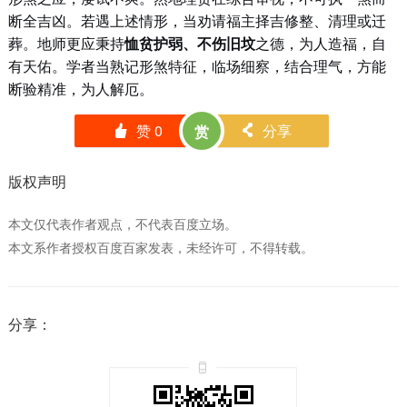
断全吉凶。若遇上述情形，当劝请福主择吉修整、清理或迁
葬。地师更应秉持
恤贫护弱、不伤旧坟
之德，为人造福，自
有天佑。学者当熟记形煞特征，临场细察，结合理气，方能
断验精准，为人解厄。
赞
0
分享
赏
󰄼
󰄯
版权声明
本文仅代表作者观点，不代表百度立场。
本文系作者授权百度百家发表，未经许可，不得转载。
分享：