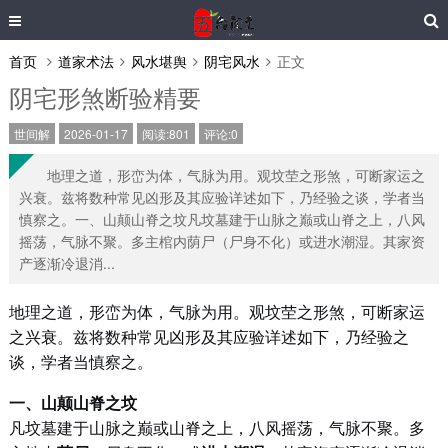
首页
道家术法
风水堪舆
阴宅风水
正文
阴宅形煞断验精要
世间解
2026-01-17
阅读:801
评论:0
地理之道，形峦为体，气脉为用。观坟茔之形煞，可断家运之
兴衰。兹将数种常见凶形及其应验详述如下，乃经验之谈，学者当
慎察之。一、山颠山脊之坟凡坟墓建于山脉之巅或山脊之上，八风
摇荡，气脉不聚。多主棺内荫尸（尸身不化）或进水潮湿。其家资
产逐渐冷退消...
地理之道，形峦为体，气脉为用。观坟茔之形煞，可断家运
之兴衰。兹将数种常见凶形及其应验详述如下，乃经验之
谈，学者当慎察之。
一、山颠山脊之坟
凡坟墓建于山脉之巅或山脊之上，八风摇荡，气脉不聚。多