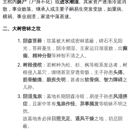
主棺内
荫尸
（尸身不化）或
进水潮湿
。其家资产逐渐冷退消
散，事业败落。继承人或主要子嗣易生突发变故，如重病、
横祸、事业崩溃，家道中落甚速。
二、大树密林之坟
阴森苔藓
：坟墓被大树或密林遮蔽，碑石不见阳
光，苔藓蔓生，阴冷潮湿。主家运日渐退败，出
癫
痫、精神分裂
等神智不清之人。
树根侵棺
：若树种为松、杉、枫等根系发达者，树
根侵入墓穴，缠绕甚至穿透骨骸，主子孙患
头痛、
筋骨酸痛、眼疾失明
，甚者出
软骨病、智力障碍
之
儿孙。
阴湿鬼祟
：墓地长期阴森冷暗，易使子孙患
风湿痹
症
，且家中常有
鬼祟作怪、异事频发
等暗昧不明之
扰。
故墓地务必择
日照充足、通风干燥
之地，切忌阴
蔽。