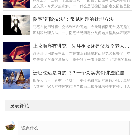
为主，峦头为辅。”核心观点：理气决定吉凶，峦头只是辅助只
么关系？今天深度讲解。一、什么是阴德阴德的定义阴德是指
要理气好，即使峦头一般，也能有好的效果峦头只是理气的载
在暗中行善、不图回报的德行。阴德的特征：不为人知的善行
体形气合一派观点真正的风水大师认为：“形气合一，缺一不
不求回报的付出积德行善的行为对祖先和后代的福报阴德与阳
阴宅"进阶技法"：常见问题的处理方法
可。”核心观点：形峦和理气同等重要，缺一不可形峦...
德的区别类型特征福报方式阳德人前行善，有名有报当世现报
阴宅在使用过程中会遇到各种问题。今天讲解阴宅常见问题的
阴德暗中行善，无名回报荫及子孙二、阴德如何影响阴宅阴德
识别和处理方法。一、阴宅常见问题分类问题类型具体表现严
是风水的催化剂阴德不能替代风水，但可以增强风水效果。阴
重程度结构问题墓碑倾斜、裂缝中等环境问题杂草丛生、水浸
德与风水的关系：阴德风水效果有好效果倍增有一般效果提升
视情况气场问题气场下降、异象较重周边问题新建建筑、道路
上坟顺序有讲究：先拜祖坟还是父坟？老人说拜错损三代福运，真不是迷信
无好效果受限无一般效果一般阴德的积累方式祖先积阴...
视情况破坏问题人为破坏、自然损坏较重二、结构问题的处理
昨天清明回老家扫墓，在坟前听到隔壁村两兄弟吵起来了。弟
问题一：墓碑倾斜原因：地基不稳水土流失年久失修处理方
弟先去了父母的墓磕头，哥哥到了一看脸就黑了：“咱爸的墓磕
法：扶正墓碑加固地基解决水土流失问题问题二：墓碑裂缝原
完了？祖坟还没去呢！”弟弟觉得哥哥小题大做：“爸妈近，肯
因：自然老化外力撞击温差变化处理方法：小裂缝：填充修补
定先拜爸妈啊，祖坟又跑不掉。”哥哥急得跺脚：“你懂什么！
迁址改运是真的吗？一个真实案例讲透底层逻辑
大裂缝：更换墓碑定期检查维护问题三：墓碑字迹模糊原...
老一辈都说顺序错了损三代，你这不是给全家招灾吗！”最后两
很多人心里一直有一个疑问：更换先祖居所的周边环境，真的
人不欢而散。这个问题我相信很多人心里都有疑惑：先拜祖坟
会改变一家人的整体状态吗？市面上很多说法神乎其神，让人
还是先拜父坟？老人说的"拜错损三代"到底是真有其事，还是
分不清是玄学还是规律。环境塑造气场，气场影响人心，人心
纯粹的心理作用？今天这篇文章，把上坟顺序讲透。一、先说
决定家运。今天就给大家分享一个真实的山水改局案例，没有
结论，再说原因正确...
夸张神迹，只有朴素的自然规律。看完你就会明白：所谓迁址
发表评论
改运，本质是择优而居、借环境养人。建议先收藏，这种接地
气、有依据、可对照的实景案例，值得细细品读。一、很多家
庭运势低迷，未必是不努力生活中很无奈的一种现象：有的家
庭，全员勤恳踏实、拼命打拼，做人做事都无可挑剔，...