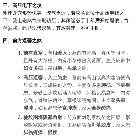
三、高压电下之坟
即使龙穴形势优美，理气当运，若坟墓正位于高压电线之
下，受电磁煞气长期镇压，其家运必于
十年后
开始退败，终
至贫寒。此乃现代形煞，其应甚速，不可不防。
四、前方逼塞之煞
前有直塞，草根缠入
：墓前有直墙、直树等阻塞，
且外有大草根、内有小草根侵入墓冢。主克应家中
妇女多病
，患
眼疾、头晕
之症。
高压逼塞，入土为患
：墓前有高山或高大建筑物高
压逼近，形成逼迫之势。主妻女多患
脚病、下身疾
患
。若砂土从坟后涌入棺椁，则棺头易腐朽，内渗
水气，骨殖被菌丝、草根缠绕如网。主全家
头晕、
浮肿
，妇女易患
子宫肿瘤
，家人
全身酸痛
。
他坟围墙阻塞角射
：前方面对别家坟茔之围墙，形
成阻塞或墙角冲射。主墓碑表面
剥落脱皮
，家人患
脚伤疼痛、眼疾
。