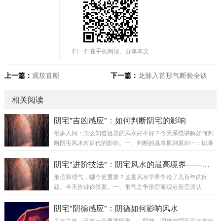
扫一扫在手机阅读、分享本文
上一篇：
观坟直断
下一篇：
龙脉入首形气断验全诀
相关阅读
阴宅"吉凶感应"：如何判断阴宅的影响
很多人问：怎么知道祖坟的风水好不好？今天系统讲解如何判
断阴宅风水对后代的影响。一、判断的基本原则原则一：以事
实为准判断阴宅风水好坏，最重要是以事实为准。好风水的事
实：家族人丁兴旺后代财运较好后代多贵人相助家族相对稳定
阴宅"进阶技法"：阴宅风水的最高境界——形气合一
差风水的事实：家族人丁不旺后代财运不佳家族多灾多难家族
形峦和理气，哪个更重要？这是风水学界争论了几百年的问
不稳定原则二：多代观察阴宅的影响需要多代观察，不能只看
题。今天告诉你答案。一、形气之争形峦派观点形峦派认
一代。观察代数：至少观察三代最好观察五代以上观察家族整
为：“峦头为体，理气为用。”核心观点：峦头是根本，没有好
体趋势原则三：排除干扰判断时需要排除其他因素的干扰。需
峦头，理气再好也无用只要峦头好，即使理气一般，也能有不
阴宅"阴德感应"：阴德如何影响风水
要排除的因素：个人努力程度时代机遇社会环境教育水...
错的效果理气是辅助峦头的工具理气派观点理气派认为：“理气
风水之外，还有一个重要因素——阴德。阴德与阴宅风水有什