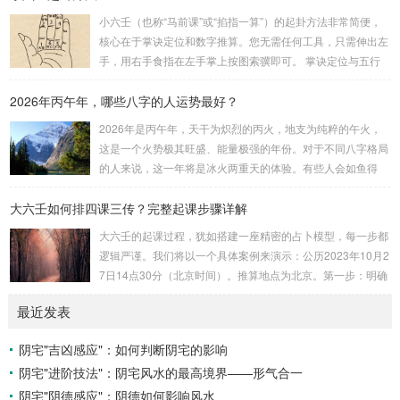
安十四主星 → 布辅星 → 排四化。整个排盘流程与安星诀的依
小六壬（也称“马前课”或“掐指一算”）的起卦方法非常简便，
赖关系，可以清晰地通过下图展现：二、 核心安星诀详解1.
核心在于掌诀定位和数字推算。您无需任何工具，只需伸出左
安紫微星诀（定帝星）这是所有安星的第一步，至关重要。口
手，用右手食指在左手掌上按图索骥即可。 掌诀定位与五行
诀：紫微天机星逆行，隔一阳武天同行，...
属性：大安：位于食指根部，属木，青龙，主数1、4、5，大
2026年丙午年，哪些八字的人运势最好？
吉。留连：位于食指指尖，属水，玄武，主数2、7、8，凶。
速喜：位于中指指尖，属火，朱雀，主数3、6、9，吉。赤
2026年是丙午年，天干为炽烈的丙火，地支为纯粹的午火，
口：位于无名指指尖，属金，白虎，主数4、1、2，凶。小
这是一个火势极其旺盛、能量极强的年份。对于不同八字格局
吉：位于无名指根部，属木，六合，主数5、3、8，吉。空
的人来说，这一年将是冰火两重天的体验。有些人会如鱼得
亡：位于中指根部，属土，勾陈，...
水，运势冲天；而有些人则会倍感煎熬，挑战重重。核心原
大六壬如何排四课三传？完整起课步骤详解
理：吉凶在于平衡与需求八字讲究五行平衡与“喜用神”。喜用
神就是那个能对你的命局起到最好平衡、补助作用的五行。20
大六壬的起课过程，犹如搭建一座精密的占卜模型，每一步都
26年丙午，是火力全开的一年。因此：八字命局中“喜火”、“用
逻辑严谨。我们将以一个具体案例来演示：公历2023年10月2
火”的人，等于得到了天地最强能量的帮助，犹如天降神助，
7日14点30分（北京时间）。推算地点为北京。第一步：明确
运势自然一飞冲天。八字命局中“忌火”的人...
概念与准备工具四课：事物的四个发展阶段或矛盾的四个层
最近发表
面。它是分析事体现状的基石。三传：事物发展、演变的三个
核心过程（发用、移易、归计）。它是推演事态发展的主线。
阴宅"吉凶感应"：如何判断阴宅的影响
你需要：一张空白的天地盘（内含十二地支）、月将、当天日
阴宅"进阶技法"：阴宅风水的最高境界——形气合一
干日支。第二步：核心步骤——排四课四课是“三传”之母，此
步必须精准。1. 定月将（布“天盘”的...
阴宅"阴德感应"：阴德如何影响风水