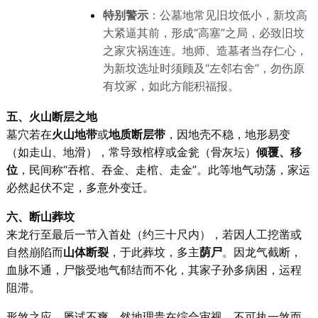
特别警示
：公墓地常见旧坟低小，新坟高
大紧逼其前，形成“高塞”之局，必致旧坟
之家灾祸连连。地师、造墓者当存仁心，
为新坟选址时须顾及“左邻右舍”，勿伤原
有坟冢，如此方能积福报。
五、火山断层之地
墓穴若在
火山地带
或
地质断层带
，因地壳不稳，地形易变
（如走山、地滑），常导致棺椁或金瓮（骨灰坛）
倾覆、移
位
，民间称“吞棺、吞金、走棺、走金”。此等地气动荡，家运
必然起伏不定，多意外变迁。
六、断山葬坟
来龙行至最后一节入首处（约三十尺内），若因人工挖凿或
自然崩陷而
山体断裂
，于此葬坟，多主
荫尸
。因龙气截断，
血脉不通，尸骸受地气郁结而不化，其家子孙多病困，运程
阻滞。
形煞之应，屡试不爽。然地理贵在综合审视，不可执一煞而