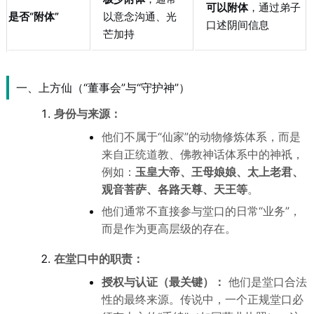
可以附体
，通过弟子
是否“附体”
以意念沟通、光
口述阴间信息
芒加持
一、上方仙（“董事会”与“守护神”）
身份与来源：
他们不属于“仙家”的动物修炼体系，而是
来自正统道教、佛教神话体系中的神祇，
例如：
玉皇大帝、王母娘娘、太上老君、
观音菩萨、各路天尊、天王等
。
他们通常不直接参与堂口的日常“业务”，
而是作为更高层级的存在。
在堂口中的职责：
授权与认证（最关键）：
他们是堂口合法
性的最终来源。传说中，一个正规堂口必