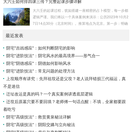
大六壬如何排四课三传？完整起课步骤详解
理：吉凶在于平衡与需求八字讲究五行平衡与“喜用神”。喜用
神就是那个能对你的命局起到最好平衡、补助作用的五行。20
大六壬的起课过程，犹如搭建一座精密的占卜模型，每一步都
26年丙午，是火力全开的一年。因此：八字命局中“喜火”、“用
逻辑严谨。我们将以一个具体案例来演示：公历2023年10月2
火”的人，等于得到了天地最强能量的帮助，犹如天降神助，
7日14点30分（北京时间）。推算地点为北京。第一步：明确
运势自然一飞冲天。八字命局中“忌火”的人...
概念与准备工具四课：事物的四个发展阶段或矛盾的四个层
最近发表
面。它是分析事体现状的基石。三传：事物发展、演变的三个
核心过程（发用、移易、归计）。它是推演事态发展的主线。
阴宅"吉凶感应"：如何判断阴宅的影响
你需要：一张空白的天地盘（内含十二地支）、月将、当天日
阴宅"进阶技法"：阴宅风水的最高境界——形气合一
干日支。第二步：核心步骤——排四课四课是“三传”之母，此
步必须精准。1. 定月将（布“天盘”的...
阴宅"阴德感应"：阴德如何影响风水
阴宅"进阶技法"：常见问题的处理方法
上坟顺序有讲究：先拜祖坟还是父坟？老人说拜错损三代福运，真
不是迷信
迁址改运是真的吗？一个真实案例讲透底层逻辑
迁坟后原墓穴要不要回填？老师傅一句话点醒：不填，全家都要跟
着吃亏
阴宅"高级技法"：救贫黄泉秘法详解
阴宅"高级技法"：阴阳交媾与立向秘法