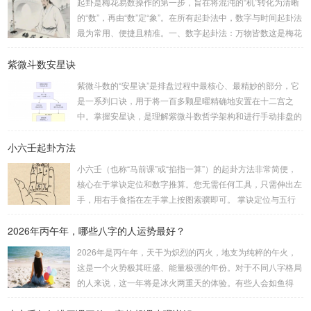
起卦是梅花易数操作的第一步，旨在将混沌的“机”转化为清晰
的“数”，再由“数”定“象”。在所有起卦法中，数字与时间起卦法
最为常用、便捷且精准。一、数字起卦法：万物皆数这是梅花
易数最核心的起卦方法。任何一组数字，只要它是“偶然”得到
紫微斗数安星诀
的，都可以用来起卦。步骤：分拆数字：将得到的一组数字
（通常是三位数）分成两半。前几位数为上卦，后几位数为下
紫微斗数的“安星诀”是排盘过程中最核心、最精妙的部分，它
卦。如果数字是偶数位，则前后平分；如果是奇数位，则前部
是一系列口诀，用于将一百多颗星曜精确地安置在十二宫之
分比后部分少一位。例如，数字 256：前一位 2 为上卦后两
中。掌握安星诀，是理解紫微斗数哲学架构和进行手动排盘的
位...
基础。一、 安星诀的核心框架安星诀并非单一口诀，而是一
小六壬起卦方法
个完整的系统，遵循严格的步骤。其核心顺序是：定紫微 →
安十四主星 → 布辅星 → 排四化。整个排盘流程与安星诀的依
小六壬（也称“马前课”或“掐指一算”）的起卦方法非常简便，
赖关系，可以清晰地通过下图展现：二、 核心安星诀详解1.
核心在于掌诀定位和数字推算。您无需任何工具，只需伸出左
安紫微星诀（定帝星）这是所有安星的第一步，至关重要。口
手，用右手食指在左手掌上按图索骥即可。 掌诀定位与五行
诀：紫微天机星逆行，隔一阳武天同行，...
属性：大安：位于食指根部，属木，青龙，主数1、4、5，大
2026年丙午年，哪些八字的人运势最好？
吉。留连：位于食指指尖，属水，玄武，主数2、7、8，凶。
速喜：位于中指指尖，属火，朱雀，主数3、6、9，吉。赤
2026年是丙午年，天干为炽烈的丙火，地支为纯粹的午火，
口：位于无名指指尖，属金，白虎，主数4、1、2，凶。小
这是一个火势极其旺盛、能量极强的年份。对于不同八字格局
吉：位于无名指根部，属木，六合，主数5、3、8，吉。空
的人来说，这一年将是冰火两重天的体验。有些人会如鱼得
亡：位于中指根部，属土，勾陈，...
水，运势冲天；而有些人则会倍感煎熬，挑战重重。核心原