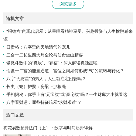
浏览更多
随机文章
“福德宫”的现代启示：从星曜看精神享受、兴趣投资与人生愉悦感来
源
日贵格：八字里的天地清气的宠儿
三合十二长生四大局全论与仙命坐山精要
紫微斗数中的“孤辰”、“寡宿”：深入解读孤独星曜
命盘十二宫的能量通道：宫位之间如何形成“气”的流转与转化？
八字“无财星”的男人，人生就注定困窘吗？
长虫（蛇）护婴：房梁上那根绳
手相揭秘：你手上有“元宝纹”或“豪宅纹”吗？一生财库大小就看这
八字看财运：哪些特征暗示“求财艰难”？
热门文章
梅花易数起卦法门（上）：数字与时间起卦详解