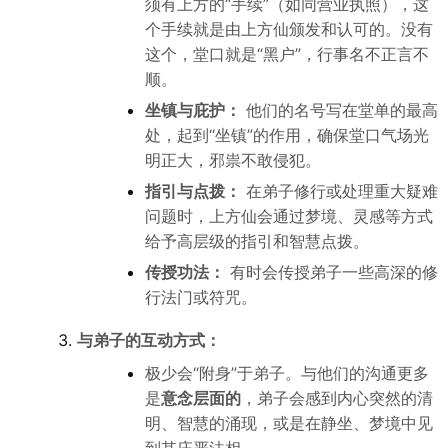
须有上方的“手续”（如同营业执照），这
个手续就是由上方仙颁发和认可的。没有
这个，堂口就是“黑户”，行事名不正言不
顺。
坐镇与庇护：
他们的名号写在堂单的最高
处，起到“坐镇”的作用，确保堂口气场光
明正大，邪祟不敢侵犯。
指引与点拨：
在弟子修行或处理重大疑难
问题时，上方仙会通过梦境、灵感等方式
给予高层级的指引和智慧点拨。
传授功法：
有时会传授弟子一些高深的修
行法门或符咒。
与弟子的互动方式：
极少会“附身”于弟子。与他们的沟通更多
是
意念层面的
，弟子会感到内心突然的清
明、智慧的涌现，或是在静坐、梦境中见