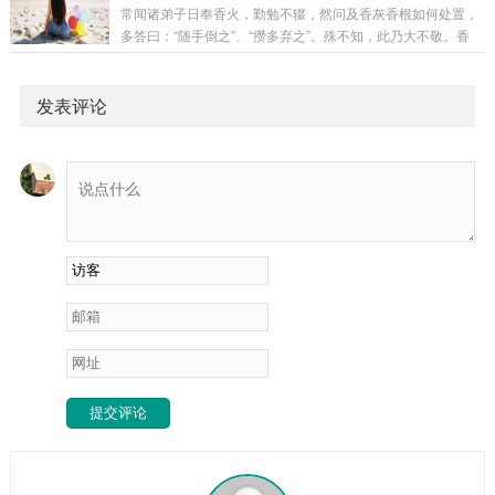
此中因果、利害与解厄之法，详述分明。第一章：正名——何
常闻诸弟子日奉香火，勤勉不辍，然问及香灰香根如何处置，
为“半堂口”？通俗定义：立堂仪式仅完成一半，堂口结构不
多答曰：“随手倒之”、“攒多弃之”。殊不知，此乃大不敬。香
全，仙家未能全部归位。好比盖房：正规堂口是地基坚实、梁
灰：为香火承载仙师灵气与弟子心意所化，非寻常尘灰，乃是
柱俱全、门户洞开的完整宅院；半堂口则是墙未砌完、门未装
沟通之媒介，能量之载体。香根：为香火燃尽后之“骨架”，亦
好、水电不通的半拉子工程。专业释义：具体表现...
是信号连接之残迹，非无用之物。处理不当，非但有损恭敬之
发表评论
心，亦可能阻断信息，影响道场清静，转好运为滞运。今日便
将此中法度，详述分明。第一章：基础认知——香灰香根为何
物？香灰为何物？香在焚燃过程中，不仅燃烧物质，更承载了
弟子的祈愿心念与仙家的降临加持。故而，香灰...
提交评论