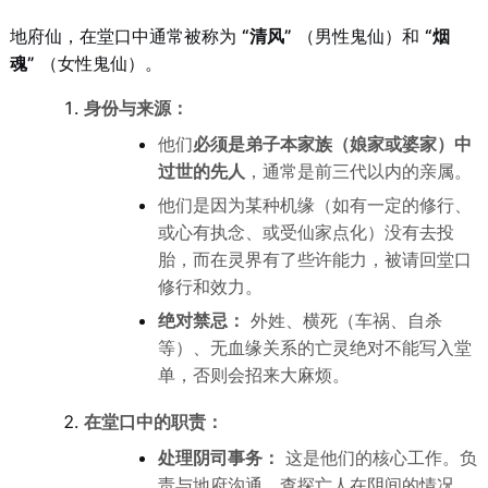
地府仙，在堂口中通常被称为
“清风”
（男性鬼仙）和
“烟
魂”
（女性鬼仙）。
身份与来源：
他们
必须是弟子本家族（娘家或婆家）中
过世的先人
，通常是前三代以内的亲属。
他们是因为某种机缘（如有一定的修行、
或心有执念、或受仙家点化）没有去投
胎，而在灵界有了些许能力，被请回堂口
修行和效力。
绝对禁忌：
外姓、横死（车祸、自杀
等）、无血缘关系的亡灵绝对不能写入堂
单，否则会招来大麻烦。
在堂口中的职责：
处理阴司事务：
这是他们的核心工作。负
责与地府沟通，查探亡人在阴间的情况，