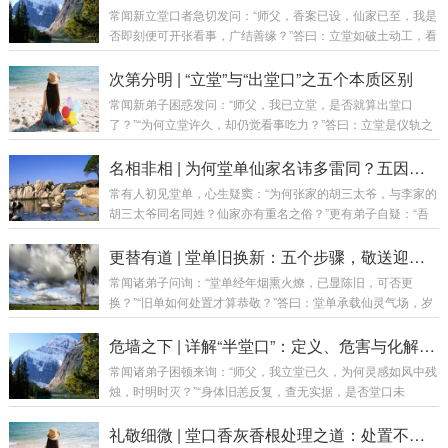
常闻新立堂口者急切发问：“师父，香案已设，仙家已至，我是
否即刻便可开张看事，广结善缘？”答曰：立堂如破土动工，看
事如开门迎客。若地基未稳、砖瓦未干，便急于开张，轻则墙
裂屋漏，重则房倒人伤。行道之事，急不来，亦乱不得。今日
次第分明 | “立堂”与“出堂口”之五个本质区别
便将立堂初期看事之五项铁律，为诸位新弟子一一阐明。第一
常闻新弟子困惑发问：“师父，我已立堂，是否就算出堂口
章：原则一——立堂不等于可以看事（需经磨合）核心要义：
了？”“为何立堂许久，却仍觉看事吃力？”答曰：立堂是仪轨之
仪式完成，仅是“领证”，尚未“上岗”。立堂是将仙家请回“家”，
始，出堂口是功夫之成。 二者如婚礼与过日子，虽有关联，实
但家里如何相处、如何配合，还需时间打磨。磨合期关键任
为两事。若混为一谈，则易生急功近利之心，反成修行路上之
名相非相 | 为何堂单仙家名讳多雷同？五因详解
务：每日香火不断：建立稳定的沟通习惯，...
障碍。今日便为诸位详述此二者之五个本质区别。第一章：区
常有人初见堂单，心生疑窦：“为何张家的胡三太爷，与李家的
别一——性质不同（仪式 vs 状态）立堂（仪式）如新婚典礼，
胡三太爷同名同姓？仙家亦有重名之俗？”更有弟子自疑：“吾
是一场正式确立关系的仪式。通过请师、设单、焚香、落座等
家堂单与人仿佛，莫非法脉有伪？”答曰：堂单之名，非仙家之
流程，确立弟子与仙家的正式盟约。出堂口（状态）如婚后生
本名，乃修行界之“公用密号”。其理若何？今日为诸位详述五
更替有道 | 堂单旧换新：五个步骤，敬送迎请之全法
活，是一种状态。当弟子与仙家磨合日久，...
因，以解群疑。第一章：总论——代号非真名首要之务，须明
常闻诸弟子问询：“堂单经年烟熏火燎，已显陈旧，可否更
一理：堂单上所书，乃“代号”与“职称”，而非仙家之“真名”与“身
换？”“旧单如何处置才算恭敬？”答曰：堂单承载仙灵气场，岁
份证”。譬喻：如同拨打客服电话，你呼叫的是“人工服务”，接
月久矣，尘垢蒙蔽，气运滞涩，更换乃理所应当。然此非俗
听者千万，皆为此名，但为你解决问题的，是其中具体一员。
事，乃庄严仪轨。今日便将换堂单之判断标准、吉日良辰、详
危墙之下 | 详解“半堂口”：定义、危害与化解之道
堂单之名，即是那“人工服务...
尽步骤与核心忌讳，为诸位一一厘清。第一章：缘起——何时
常闻诸弟子困顿来询：“师父，我立堂已久，为何灵感如风中残
该换堂单？堂单乃仙家法脉之载体，出现以下情形，即为更换
烛，时明时灭？”“身体旧恙反复，查无实据，是否堂口未
之机：破损严重：边角撕裂、纸质风化、字迹模糊难辨。门面
全？”“半堂口究竟何意？于我何害？”答曰：半堂口，乃堂口未
有损，灵气难聚。污浊不堪：经年香火熏染，油腻黑垢过重，
竟之功，如大厦建半而停工，虽具雏形，实藏隐患。今日便将
礼敬细微 | 堂口香灰香根处理之道：处置不当，福运亦成空
或有水渍、霉斑。此为秽气所侵，需及时更替。虫蛀水...