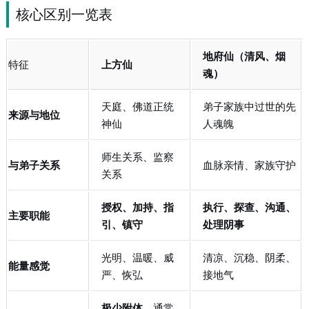
核心区别一览表
地府仙（清风、烟
特征
上方仙
魂）
天庭、佛道正统
弟子家族中过世的先
来源与地位
神仙
人魂魄
师生关系、监察
与弟子关系
血脉亲情、家族守护
关系
授权、加持、指
执行、探查、沟通、
主要职能
引、镇守
处理阴事
光明、温暖、威
清凉、沉稳、阴柔、
能量感觉
严、恢弘
接地气
极少附体
，通常