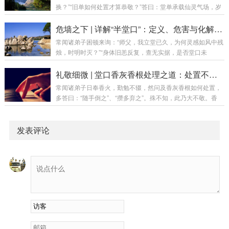
一理：堂单上所书，乃“代号”与“职称”，而非仙家之“真名”与“身
换？”“旧单如何处置才算恭敬？”答曰：堂单承载仙灵气场，岁
份证”。譬喻：如同拨打客服电话，你呼叫的是“人工服务”，接
月久矣，尘垢蒙蔽，气运滞涩，更换乃理所应当。然此非俗
听者千万，皆为此名，但为你解决问题的，是其中具体一员。
事，乃庄严仪轨。今日便将换堂单之判断标准、吉日良辰、详
危墙之下 | 详解“半堂口”：定义、危害与化解之道
堂单之名，即是那“人工服务...
尽步骤与核心忌讳，为诸位一一厘清。第一章：缘起——何时
常闻诸弟子困顿来询：“师父，我立堂已久，为何灵感如风中残
该换堂单？堂单乃仙家法脉之载体，出现以下情形，即为更换
烛，时明时灭？”“身体旧恙反复，查无实据，是否堂口未
之机：破损严重：边角撕裂、纸质风化、字迹模糊难辨。门面
全？”“半堂口究竟何意？于我何害？”答曰：半堂口，乃堂口未
有损，灵气难聚。污浊不堪：经年香火熏染，油腻黑垢过重，
竟之功，如大厦建半而停工，虽具雏形，实藏隐患。今日便将
礼敬细微 | 堂口香灰香根处理之道：处置不当，福运亦成空
或有水渍、霉斑。此为秽气所侵，需及时更替。虫蛀水...
此中因果、利害与解厄之法，详述分明。第一章：正名——何
常闻诸弟子日奉香火，勤勉不辍，然问及香灰香根如何处置，
为“半堂口”？通俗定义：立堂仪式仅完成一半，堂口结构不
多答曰：“随手倒之”、“攒多弃之”。殊不知，此乃大不敬。香
全，仙家未能全部归位。好比盖房：正规堂口是地基坚实、梁
灰：为香火承载仙师灵气与弟子心意所化，非寻常尘灰，乃是
柱俱全、门户洞开的完整宅院；半堂口则是墙未砌完、门未装
沟通之媒介，能量之载体。香根：为香火燃尽后之“骨架”，亦
好、水电不通的半拉子工程。专业释义：具体表现...
是信号连接之残迹，非无用之物。处理不当，非但有损恭敬之
发表评论
心，亦可能阻断信息，影响道场清静，转好运为滞运。今日便
将此中法度，详述分明。第一章：基础认知——香灰香根为何
物？香灰为何物？香在焚燃过程中，不仅燃烧物质，更承载了
弟子的祈愿心念与仙家的降临加持。故而，香灰...