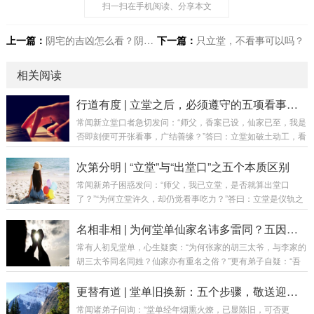
扫一扫在手机阅读、分享本文
上一篇：
阴宅的吉凶怎么看？阴宅龙气呢?
下一篇：
只立堂，不看事可以吗？
相关阅读
行道有度 | 立堂之后，必须遵守的五项看事原则
常闻新立堂口者急切发问：“师父，香案已设，仙家已至，我是
否即刻便可开张看事，广结善缘？”答曰：立堂如破土动工，看
事如开门迎客。若地基未稳、砖瓦未干，便急于开张，轻则墙
裂屋漏，重则房倒人伤。行道之事，急不来，亦乱不得。今日
次第分明 | “立堂”与“出堂口”之五个本质区别
便将立堂初期看事之五项铁律，为诸位新弟子一一阐明。第一
常闻新弟子困惑发问：“师父，我已立堂，是否就算出堂口
章：原则一——立堂不等于可以看事（需经磨合）核心要义：
了？”“为何立堂许久，却仍觉看事吃力？”答曰：立堂是仪轨之
仪式完成，仅是“领证”，尚未“上岗”。立堂是将仙家请回“家”，
始，出堂口是功夫之成。 二者如婚礼与过日子，虽有关联，实
但家里如何相处、如何配合，还需时间打磨。磨合期关键任
为两事。若混为一谈，则易生急功近利之心，反成修行路上之
名相非相 | 为何堂单仙家名讳多雷同？五因详解
务：每日香火不断：建立稳定的沟通习惯，...
障碍。今日便为诸位详述此二者之五个本质区别。第一章：区
常有人初见堂单，心生疑窦：“为何张家的胡三太爷，与李家的
别一——性质不同（仪式 vs 状态）立堂（仪式）如新婚典礼，
胡三太爷同名同姓？仙家亦有重名之俗？”更有弟子自疑：“吾
是一场正式确立关系的仪式。通过请师、设单、焚香、落座等
家堂单与人仿佛，莫非法脉有伪？”答曰：堂单之名，非仙家之
流程，确立弟子与仙家的正式盟约。出堂口（状态）如婚后生
本名，乃修行界之“公用密号”。其理若何？今日为诸位详述五
更替有道 | 堂单旧换新：五个步骤，敬送迎请之全法
活，是一种状态。当弟子与仙家磨合日久，...
因，以解群疑。第一章：总论——代号非真名首要之务，须明
常闻诸弟子问询：“堂单经年烟熏火燎，已显陈旧，可否更