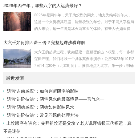
2026年丙午年，哪些八字的人运势最好？
吉。留连：位于食指指尖，属水，玄武，主数2、7、8，凶。
速喜：位于中指指尖，属火，朱雀，主数3、6、9，吉。赤
2026年是丙午年，天干为炽烈的丙火，地支为纯粹的午火，
口：位于无名指指尖，属金，白虎，主数4、1、2，凶。小
这是一个火势极其旺盛、能量极强的年份。对于不同八字格局
吉：位于无名指根部，属木，六合，主数5、3、8，吉。空
的人来说，这一年将是冰火两重天的体验。有些人会如鱼得
亡：位于中指根部，属土，勾陈，...
水，运势冲天；而有些人则会倍感煎熬，挑战重重。核心原
大六壬如何排四课三传？完整起课步骤详解
理：吉凶在于平衡与需求八字讲究五行平衡与“喜用神”。喜用
神就是那个能对你的命局起到最好平衡、补助作用的五行。20
大六壬的起课过程，犹如搭建一座精密的占卜模型，每一步都
26年丙午，是火力全开的一年。因此：八字命局中“喜火”、“用
逻辑严谨。我们将以一个具体案例来演示：公历2023年10月2
火”的人，等于得到了天地最强能量的帮助，犹如天降神助，
7日14点30分（北京时间）。推算地点为北京。第一步：明确
运势自然一飞冲天。八字命局中“忌火”的人...
概念与准备工具四课：事物的四个发展阶段或矛盾的四个层
最近发表
面。它是分析事体现状的基石。三传：事物发展、演变的三个
核心过程（发用、移易、归计）。它是推演事态发展的主线。
阴宅"吉凶感应"：如何判断阴宅的影响
你需要：一张空白的天地盘（内含十二地支）、月将、当天日
阴宅"进阶技法"：阴宅风水的最高境界——形气合一
干日支。第二步：核心步骤——排四课四课是“三传”之母，此
步必须精准。1. 定月将（布“天盘”的...
阴宅"阴德感应"：阴德如何影响风水
阴宅"进阶技法"：常见问题的处理方法
上坟顺序有讲究：先拜祖坟还是父坟？老人说拜错损三代福运，真
不是迷信