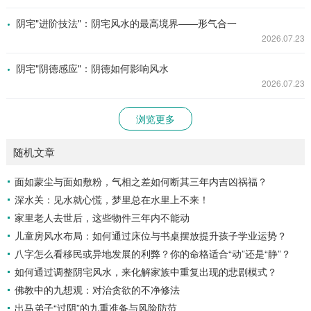
阴宅"进阶技法"：阴宅风水的最高境界——形气合一
2026.07.23
阴宅"阴德感应"：阴德如何影响风水
2026.07.23
浏览更多
随机文章
面如蒙尘与面如敷粉，气相之差如何断其三年内吉凶祸福？
深水关：见水就心慌，梦里总在水里上不来！
家里老人去世后，这些物件三年内不能动
儿童房风水布局：如何通过床位与书桌摆放提升孩子学业运势？
八字怎么看移民或异地发展的利弊？你的命格适合“动”还是“静”？
如何通过调整阴宅风水，来化解家族中重复出现的悲剧模式？
佛教中的九想观：对治贪欲的不净修法
出马弟子“过阴”的九重准备与风险防范