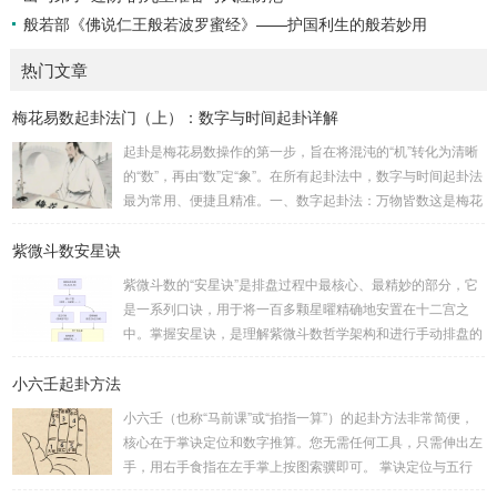
般若部《佛说仁王般若波罗蜜经》——护国利生的般若妙用
热门文章
梅花易数起卦法门（上）：数字与时间起卦详解
起卦是梅花易数操作的第一步，旨在将混沌的“机”转化为清晰
的“数”，再由“数”定“象”。在所有起卦法中，数字与时间起卦法
最为常用、便捷且精准。一、数字起卦法：万物皆数这是梅花
易数最核心的起卦方法。任何一组数字，只要它是“偶然”得到
紫微斗数安星诀
的，都可以用来起卦。步骤：分拆数字：将得到的一组数字
（通常是三位数）分成两半。前几位数为上卦，后几位数为下
紫微斗数的“安星诀”是排盘过程中最核心、最精妙的部分，它
卦。如果数字是偶数位，则前后平分；如果是奇数位，则前部
是一系列口诀，用于将一百多颗星曜精确地安置在十二宫之
分比后部分少一位。例如，数字 256：前一位 2 为上卦后两
中。掌握安星诀，是理解紫微斗数哲学架构和进行手动排盘的
位...
基础。一、 安星诀的核心框架安星诀并非单一口诀，而是一
小六壬起卦方法
个完整的系统，遵循严格的步骤。其核心顺序是：定紫微 →
安十四主星 → 布辅星 → 排四化。整个排盘流程与安星诀的依
小六壬（也称“马前课”或“掐指一算”）的起卦方法非常简便，
赖关系，可以清晰地通过下图展现：二、 核心安星诀详解1.
核心在于掌诀定位和数字推算。您无需任何工具，只需伸出左
安紫微星诀（定帝星）这是所有安星的第一步，至关重要。口
手，用右手食指在左手掌上按图索骥即可。 掌诀定位与五行
诀：紫微天机星逆行，隔一阳武天同行，...
属性：大安：位于食指根部，属木，青龙，主数1、4、5，大