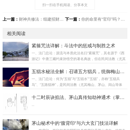
扫一扫在手机阅读、分享本文
上一篇：
财神共修法：组建招财共修团体
下一篇：
你的命里有“官印”吗？——聊聊事业运的根基
相关阅读
紧箍咒法详解：斗法中的惩戒与制胜之术
一、法门总论：源流与本质此法名曰“紧箍咒”，其名源于《西
游记》中唐三藏约束孙悟空的著名典故，但在民间法教（尤其
是茅山、梅山、鲁班法等体系）中，已演变为一种专门用于 克
制、惩戒敌对邪师或施法害人者 的攻击性法术。核心本质：此
五猖水秘法全解：召请五方猖兵，统御梅山兵马
法并非物理上变出一个金箍，而是通过咒语、手诀与强烈的攻
一、法门总论：何为“五猖”与“五猖水”“五猖”，亦称“五猖兵
击性存思（观想），将一股强大的 束缚、镇压、头痛欲裂的阴
马”、“五路猖神”，是民间法教（尤其梅山、茅山、闾山等体
性信息能量，远程投射、附着于施法目标的 头部泥丸宫（灵魂
系）中广泛供奉与调遣的一类 特种兵将。他们并非正统道教天
居所）或整个气场 之上。中术者会产生&nb...
庭编制的“天兵天将”，而是源于 古代军魂、山精、悍卒、巫觋
十二时辰诀掐法、茅山真传知劫神通术（掌光诀）
祖师 等聚合而成的 地方性、执行力极强的法术部队。其特点
...
为：召之即来，散之无踪，行事迅疾，手段刚猛，专门处理需
要快速、强力执行的阴事，如 驱邪捉鬼、破煞解禁、追魂夺
魄、惩罚恶人 等。“五猖水...
茅山秘术中的“腹背印”与六大玄门技法详解