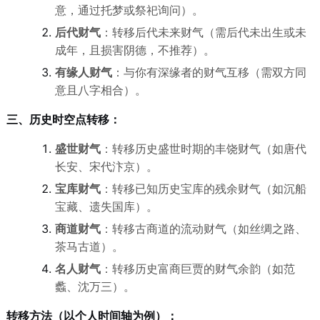
意，通过托梦或祭祀询问）。
后代财气
：转移后代未来财气（需后代未出生或未
成年，且损害阴德，不推荐）。
有缘人财气
：与你有深缘者的财气互移（需双方同
意且八字相合）。
三、历史时空点转移：
盛世财气
：转移历史盛世时期的丰饶财气（如唐代
长安、宋代汴京）。
宝库财气
：转移已知历史宝库的残余财气（如沉船
宝藏、遗失国库）。
商道财气
：转移古商道的流动财气（如丝绸之路、
茶马古道）。
名人财气
：转移历史富商巨贾的财气余韵（如范
蠡、沈万三）。
转移方法（以个人时间轴为例）：