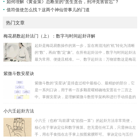
如何理解《黄金策》总断里的“贪生贪合，刑冲克害皆忘”？
值符值使怎么找？这两个神仙管事儿的门道
热门文章
梅花易数起卦法门（上）：数字与时间起卦详解
起卦是梅花易数操作的第一步，旨在将混沌的“机”转化为清晰
的“数”，再由“数”定“象”。在所有起卦法中，数字与时间起卦法
最为常用、便捷且精准。一、数字起卦法：万物皆数这是梅花
易数最核心的起卦方法。任何一组数字，只要它是“偶然”得到
紫微斗数安星诀
的，都可以用来起卦。步骤：分拆数字：将得到的一组数字
（通常是三位数）分成两半。前几位数为上卦，后几位数为下
紫微斗数的“安星诀”是排盘过程中最核心、最精妙的部分，它
卦。如果数字是偶数位，则前后平分；如果是奇数位，则前部
是一系列口诀，用于将一百多颗星曜精确地安置在十二宫之
分比后部分少一位。例如，数字 256：前一位 2 为上卦后两
中。掌握安星诀，是理解紫微斗数哲学架构和进行手动排盘的
位...
基础。一、 安星诀的核心框架安星诀并非单一口诀，而是一
小六壬起卦方法
个完整的系统，遵循严格的步骤。其核心顺序是：定紫微 →
安十四主星 → 布辅星 → 排四化。整个排盘流程与安星诀的依
小六壬（也称“马前课”或“掐指一算”）的起卦方法非常简便，
赖关系，可以清晰地通过下图展现：二、 核心安星诀详解1.
核心在于掌诀定位和数字推算。您无需任何工具，只需伸出左
安紫微星诀（定帝星）这是所有安星的第一步，至关重要。口
手，用右手食指在左手掌上按图索骥即可。 掌诀定位与五行
诀：紫微天机星逆行，隔一阳武天同行，...