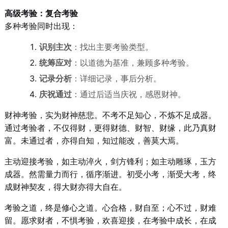
高级考验：复合考验
多种考验同时出现：
识别主次
：找出主要考验类型。
统筹应对
：以道德为基准，兼顾多种考验。
记录分析
：详细记录，事后分析。
庆祝通过
：通过后适当庆祝，感恩财神。
财神考验，实为财神慈悲。不考不足知心，不炼不足成器。
通过考验者，不仅得财，更得财德、财智、财缘，此乃真财
富。未通过者，亦得自知，知过能改，善莫大焉。
主动迎接考验，如主动淬火，剑方锋利；如主动雕琢，玉方
成器。然需量力而行，循序渐进。初受小考，渐受大考，终
成财神契友，得大财亦得大自在。
考验之道，终是修心之道。心合格，财自至；心不过，财难
留。愿求财者，不惧考验，欢喜迎接，在考验中成长，在成