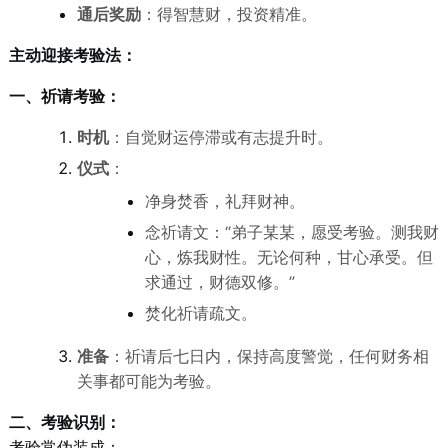
通后奖励
：得智慧财，投资精准。
主动迎接考验法：
一、祈请考验：
时机
：自觉财运停滞或有志提升时。
仪式
：
净身焚香，礼拜财神。
念祈请文：“弟子某某，愿受考验。测我财
心，炼我财性。无论何种，甘心承受。但
求通过，财德双修。”
焚化祈请疏文。
准备
：祈请后七日内，保持高度警觉，任何财务相
关事都可能为考验。
二、考验识别：
考验常伪装成：