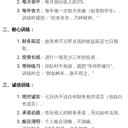
每月舍中
：每月捐出收入的3%。
每年舍大
：每年做一次较大布施（如资助学生）。
训练时观想：“此舍非失，乃种财种。”
二、耐心训练：
财务延迟
：故意将可立即兑现的收益延迟七日领
取。
投资长线
：进行一项至少三年的投资。
等待练习
：排队时不焦躁，观想“等待即修行”。
训练时念：“财如树长，急不得之。”
三、诚信训练：
绝对诚实
：七日內不说任何财务相关谎言（包括白
色谎言）。
承诺必践
：答应他人的财务承诺，无论如何兑现。
账目清明
：个人账目清晰，不隐瞒。