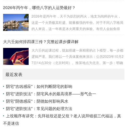
属性：大安：位于食指根部，属木，青龙，主数1、4、5，大
2026年丙午年，哪些八字的人运势最好？
吉。留连：位于食指指尖，属水，玄武，主数2、7、8，凶。
速喜：位于中指指尖，属火，朱雀，主数3、6、9，吉。赤
2026年是丙午年，天干为炽烈的丙火，地支为纯粹的午火，
口：位于无名指指尖，属金，白虎，主数4、1、2，凶。小
这是一个火势极其旺盛、能量极强的年份。对于不同八字格局
吉：位于无名指根部，属木，六合，主数5、3、8，吉。空
的人来说，这一年将是冰火两重天的体验。有些人会如鱼得
亡：位于中指根部，属土，勾陈，...
水，运势冲天；而有些人则会倍感煎熬，挑战重重。核心原
大六壬如何排四课三传？完整起课步骤详解
理：吉凶在于平衡与需求八字讲究五行平衡与“喜用神”。喜用
神就是那个能对你的命局起到最好平衡、补助作用的五行。20
大六壬的起课过程，犹如搭建一座精密的占卜模型，每一步都
26年丙午，是火力全开的一年。因此：八字命局中“喜火”、“用
逻辑严谨。我们将以一个具体案例来演示：公历2023年10月2
火”的人，等于得到了天地最强能量的帮助，犹如天降神助，
7日14点30分（北京时间）。推算地点为北京。第一步：明确
运势自然一飞冲天。八字命局中“忌火”的人...
概念与准备工具四课：事物的四个发展阶段或矛盾的四个层
最近发表
面。它是分析事体现状的基石。三传：事物发展、演变的三个
核心过程（发用、移易、归计）。它是推演事态发展的主线。
阴宅"吉凶感应"：如何判断阴宅的影响
你需要：一张空白的天地盘（内含十二地支）、月将、当天日
阴宅"进阶技法"：阴宅风水的最高境界——形气合一
干日支。第二步：核心步骤——排四课四课是“三传”之母，此
步必须精准。1. 定月将（布“天盘”的...
阴宅"阴德感应"：阴德如何影响风水
阴宅"进阶技法"：常见问题的处理方法
上坟顺序有讲究：先拜祖坟还是父坟？老人说拜错损三代福运，真
不是迷信