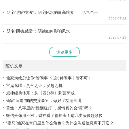
阴宅"进阶技法"：阴宅风水的最高境界——形气合一
2026.07.23
阴宅"阴德感应"：阴德如何影响风水
2026.07.23
浏览更多
随机文章
仙家为啥总让你“管闲事”？这3种闲事非管不可！
官鬼禽曜：贵气之证，发越之机
戒律经典体系：从《四分律》到菩萨戒
仙家“归隐”前的交接事宜，做好了功德圆满
黄煞：八字里的“婚姻红灯”，感情真的会“黄”吗？
微信头像用不对，财神看了都摇头！这几类头像赶紧换
“报马”仙家在堂口里是什么角色？为什么沟通信息离不开它？