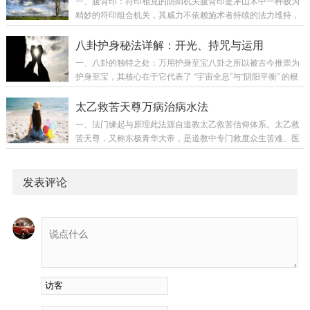
一、腹背印：符印相克的阴阳机关腹背印是茅山术中一种极为
精妙的符印组合机关，其威力不依赖施术者持续的法力维持，
而是通过“印”与“符”之间的位置与阴阳关系自动触发。核心组
件：彖印（镇妖印）：一种特殊的法印，通常刻有“彖”字秘文
八卦护身秘法详解：开光、持咒与运用
或相应的镇邪图案，材质多为雷击木、青铜或玉石。其本身具
一、八卦的独特之处：万用护身至宝八卦之所以被古今推崇为
有镇压、封锁阴邪之气的天然效力。束魂符：用殄文（一种传
护身至宝，其核心在于它代表了 “宇宙全息”与“阴阳平衡” 的根
说中专用于沟通鬼神、下达命令的古文字） 书写的符咒。其作
本法则。它不同于许多有禁忌的护身符（如某些材质怕水、某
用是形成一个强大的阴性能量场，能将恶鬼冤魂牢牢束缚在符
些神像怕污），八卦纯为符号与理气之凝聚，无相无执，故不
太乙救苦天尊万病治病水法
咒能量覆盖的特定范围内，使其无...
惧日常水汽与污秽之所（如浴厕），可随身佩戴出入任何场
一、法门缘起与原理此法源自道教太乙救苦信仰体系。太乙救
所，是最为方便且效力广大的护身物。随身佩戴：可保个人逢
苦天尊，又称东极青华大帝，是道教中专门救度众生苦难、医
凶化吉、避开煞气，如同随身携带一个微型的风水平衡仪。悬
治疾病、超拔亡魂的尊神。此法通过诚心祈请、存想观照、符
挂宅中：可镇宅化煞、驱除不宁，调节整个空间的气场，使邪
讳加持三个核心步骤，将普通清水转化为具有调理身心能量
鬼凶煞难以侵入安居。但...
的“法水”，借助天尊愿力与修行者自身信力，达到辅助愈病的
发表评论
效果。二、完整行持步骤第一步：备物启圣准备法物：取一个
洁净的瓷碗或玻璃碗（避免金属碗）。注入大半碗自来水。水
不必烧开，但须干净。若心存恭敬，可取清晨井水或泉水更
佳。择时定向：时间以清晨日出时分（卯时，5-7点）...