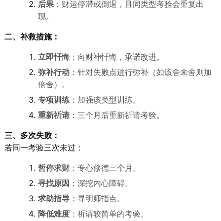
后果
：财运停滞或倒退，且同类型考验会重复出
现。
二、补救措施：
立即忏悔
：向财神忏悔，承诺改进。
弥补行动
：针对失败点进行弥补（如该舍未舍则加
倍舍）。
专项训练
：加强该类型训练。
重新祈请
：三个月后重新祈请考验。
三、多次失败：
若同一考验三次未过：
暂停求财
：专心修德三个月。
寻找原因
：深挖内心障碍。
求助指导
：寻明师指点。
降低难度
：祈请较简单的考验。