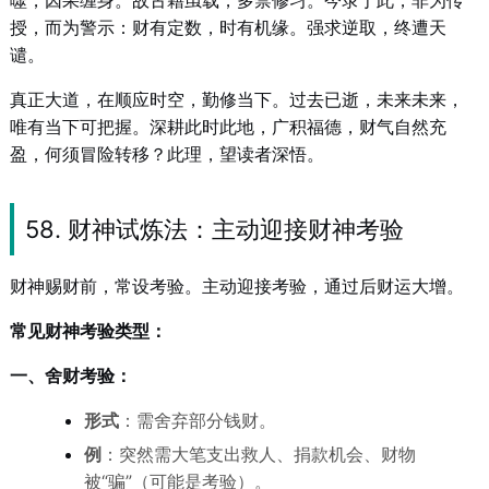
噬，因果缠身。故古籍虽载，多禁修习。今录于此，非为传
授，而为警示：财有定数，时有机缘。强求逆取，终遭天
谴。
真正大道，在顺应时空，勤修当下。过去已逝，未来未来，
唯有当下可把握。深耕此时此地，广积福德，财气自然充
盈，何须冒险转移？此理，望读者深悟。
58. 财神试炼法：主动迎接财神考验
财神赐财前，常设考验。主动迎接考验，通过后财运大增。
常见财神考验类型：
一、舍财考验：
形式
：需舍弃部分钱财。
例
：突然需大笔支出救人、捐款机会、财物
被“骗”（可能是考验）。