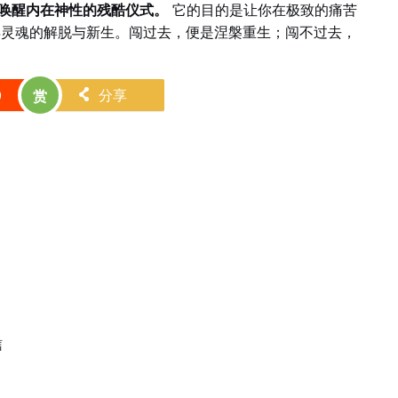
来唤醒内在神性的残酷仪式。
它的目的是让你在极致的痛苦
得灵魂的解脱与新生。闯过去，便是涅槃重生；闯不过去，
0
分享
赏
󰄯
信