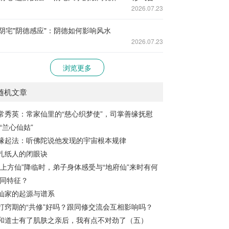
2026.07.23
阴宅"阴德感应"：阴德如何影响风水
2026.07.23
浏览更多
随机文章
常秀英：常家仙里的“慈心织梦使”，司掌善缘抚慰
“兰心仙姑”
缘起法：听佛陀说他发现的宇宙根本规律
扎纸人的闭眼诀
“上方仙”降临时，弟子身体感受与“地府仙”来时有何
同特征？
仙家的起源与谱系
打窍期的“共修”好吗？跟同修交流会互相影响吗？
和道士有了肌肤之亲后，我有点不对劲了（五）