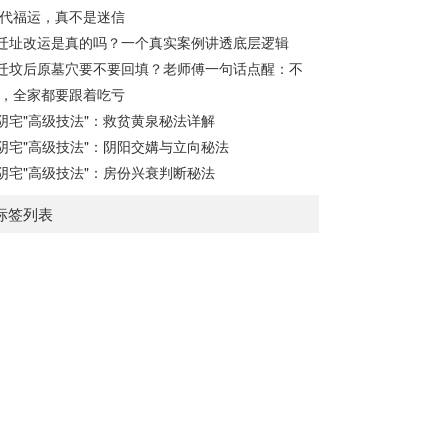
传”之母，此步必须精准。1. 定月将（布“天
代福运，真不是迷信
盘”的...
迁址改运是真的吗？一个真实案例讲透底层逻辑
迁坟后原墓穴要不要回填？老师傅一句话点醒：不
，全家都要跟着吃亏
阴宅"高级技法"：救贫黄泉秘法详解
阴宅"高级技法"：阴阳交媾与立向秘法
阴宅"高级技法"：房份兴衰判断秘法
标签列表