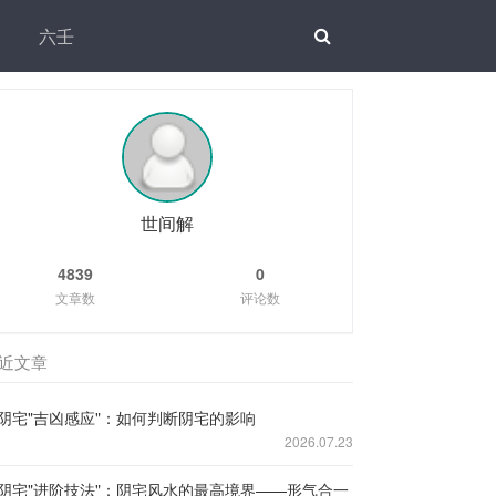
六壬
世间解
4839
0
文章数
评论数
近文章
阴宅"吉凶感应"：如何判断阴宅的影响
2026.07.23
阴宅"进阶技法"：阴宅风水的最高境界——形气合一