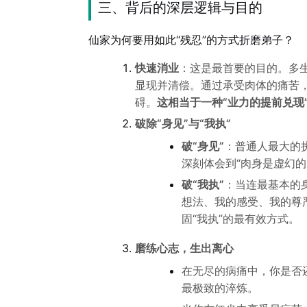
三、背后的深层逻辑与目的
仙家为何要用如此“残忍”的方式折磨弟子？
快速消业
：这是最首要的目的。多
显现并清偿。通过承受肉体的痛苦
碍。
这相当于一种“业力的提前兑现
破除“身见”与“我执”
破“身见”
：普通人最大的
深刻体会到“肉身是虚幻
破“我执”
：当连最基本的
想法、我的感受、我的尊
固“我执”的最有效方式。
磨练心志，生出离心
在无尽的病痛中，你是否
最极致的淬炼。