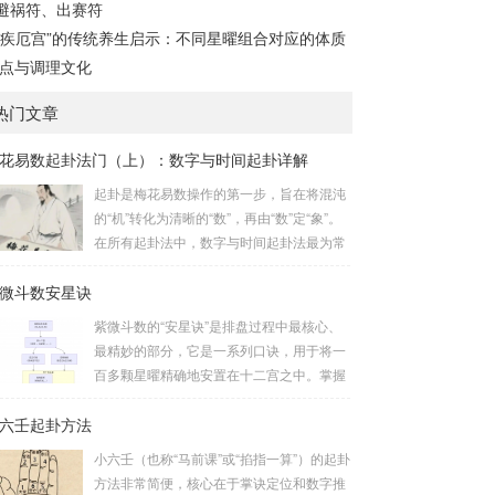
避祸符、出赛符
“疾厄宫”的传统养生启示：不同星曜组合对应的体质
点与调理文化
热门文章
花易数起卦法门（上）：数字与时间起卦详解
起卦是梅花易数操作的第一步，旨在将混沌
的“机”转化为清晰的“数”，再由“数”定“象”。
在所有起卦法中，数字与时间起卦法最为常
用、便捷且精准。一、数字起卦法：万物皆
微斗数安星诀
数这是梅花易数最核心的起卦方法。任何一
组数字，只要它是“偶然”得到的，都可以用
紫微斗数的“安星诀”是排盘过程中最核心、
来起卦。步骤：分拆数字：将得到的一组数
最精妙的部分，它是一系列口诀，用于将一
字（通常是三位数）分成两半。前几位数为
百多颗星曜精确地安置在十二宫之中。掌握
上卦，后几位数为下卦。如果数字是偶数
安星诀，是理解紫微斗数哲学架构和进行手
位，则前后平分；如果是奇数位，则前部分
六壬起卦方法
动排盘的基础。一、 安星诀的核心框架安星
比后部分少一位。例如，数字 256：前一
诀并非单一口诀，而是一个完整的系统，遵
小六壬（也称“马前课”或“掐指一算”）的起卦
位 2 为上卦后两位...
循严格的步骤。其核心顺序是：定紫微 →
方法非常简便，核心在于掌诀定位和数字推