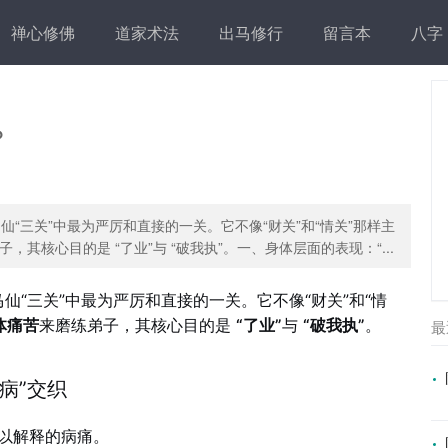
禅心修佛
道家术法
出马修行
留言本
八字
？
马仙“三关”中最为严厉和直接的一关。它不像“财关”和“情关”那样主
核心目的是 “了业”与 “破我执”。一、身体层面的表现：“...
马仙“三关”中最为严厉和直接的一关。它不像“财关”和“情
体痛苦
来磨练弟子，其核心目的是
“了业”
与
“破我执”
。
最
病”交织
难以解释的病痛。