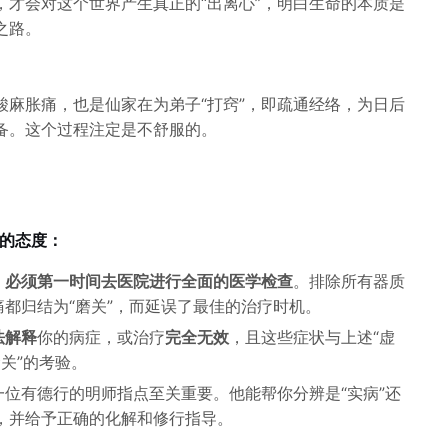
，才会对这个世界产生真正的“出离心”，明白生命的本质是
之路。
酸麻胀痛，也是仙家在为弟子“打窍”，即疏通经络，为日后
备。这个过程注定是不舒服的。
性的态度：
，
必须第一时间去医院进行全面的医学检查
。排除所有器质
都归结为“磨关”，而延误了最佳的治疗时机。
法解释
你的病症，或治疗
完全无效
，且这些症状与上述“虚
关”的考验。
位有德行的明师指点至关重要。他能帮你分辨是“实病”还
祟”，并给予正确的化解和修行指导。