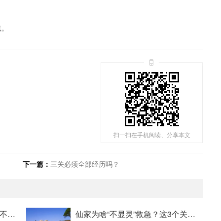
载。
扫一扫在手机阅读、分享本文
下一篇：
三关必须全部经历吗？
为什么仙家总让弟子“经历事”而不是直接给答案？
仙家为啥“不显灵”救急？这3个关口必须自己扛！