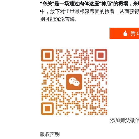
“命关”是一场通过肉体这座“神庙”的坍塌，
中，放下对尘世最根深蒂固的执着，从而获
则可能沉沦苦海。
赞
󰄼
添加师父微
版权声明