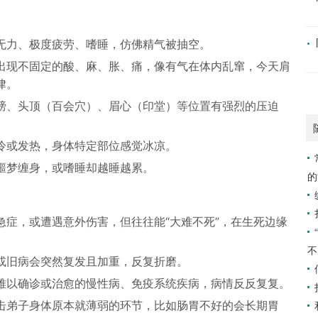
无力、极度疲劳、嗜睡，仿佛精气被抽空。
出现不固定的酸、麻、胀、痛，像有气在体内乱窜，今天肩
律。
膀、头顶（百会穴）、眉心（印堂）等位置有强烈的压迫
冷或发热，身体特定部位感觉冰凉。
噩梦缠身，或嗜睡却越睡越累。
的
急症，或遭遇意外伤害，但往往能“大难不死”，在生死边缘
不
或旧病会突然复发且加重，反复折磨。
难以确诊或治愈的慢性病、免疫系统疾病，病情反反复复。
击弟子身体原本就薄弱的环节，比如肠胃不好的会长期胃