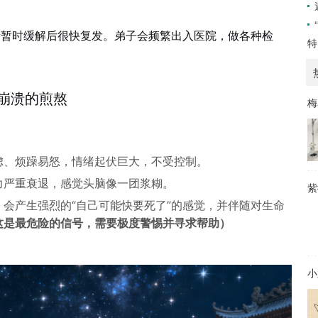
。
者暂时缓解后很快复发。弟子会频繁出入医院，做各种检
特
。
崩溃的煎熬
梅
虑、烦躁易怒，情绪起伏巨大，不受控制。
力严重衰退，感觉头脑像一团浆糊。
紫
会产生强烈的“自己可能快要死了”的感觉，并伴随对生命
这是最危险的信号，需要极度警惕并寻求帮助）
小