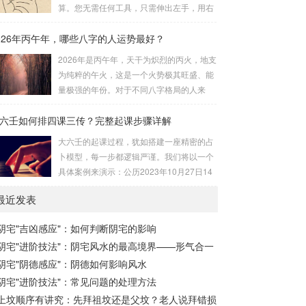
安十四主星 → 布辅星 → 排四化。整个排盘
算。您无需任何工具，只需伸出左手，用右
流程与安星诀的依赖关系，可以清晰地通过
手食指在左手掌上按图索骥即可。 掌诀定位
下图展现：二、 核心安星诀详解1. 安紫微星
026年丙午年，哪些八字的人运势最好？
与五行属性：大安：位于食指根部，属木，
诀（定帝星）这是所有安星的第一步，至关
青龙，主数1、4、5，大吉。留连：位于食
2026年是丙午年，天干为炽烈的丙火，地支
重要。口诀：紫微天机星逆行，隔一阳武天
指指尖，属水，玄武，主数2、7、8，凶。
为纯粹的午火，这是一个火势极其旺盛、能
同行，...
速喜：位于中指指尖，属火，朱雀，主数
量极强的年份。对于不同八字格局的人来
3、6、9，吉。赤口：位于无名指指尖，属
说，这一年将是冰火两重天的体验。有些人
金，白虎，主数4、1、2，凶。小吉：位于
六壬如何排四课三传？完整起课步骤详解
会如鱼得水，运势冲天；而有些人则会倍感
无名指根部，属木，六合，主数5、3、8，
煎熬，挑战重重。核心原理：吉凶在于平衡
大六壬的起课过程，犹如搭建一座精密的占
吉。空亡：位于中指根部，属土，勾陈，...
与需求八字讲究五行平衡与“喜用神”。喜用
卜模型，每一步都逻辑严谨。我们将以一个
神就是那个能对你的命局起到最好平衡、补
具体案例来演示：公历2023年10月27日14
助作用的五行。2026年丙午，是火力全开的
点30分（北京时间）。推算地点为北京。第
一年。因此：八字命局中“喜火”、“用火”的
最近发表
一步：明确概念与准备工具四课：事物的四
人，等于得到了天地最强能量的帮助，犹如
个发展阶段或矛盾的四个层面。它是分析事
天降神助，运势自然一飞冲天。八字命局
阴宅"吉凶感应"：如何判断阴宅的影响
体现状的基石。三传：事物发展、演变的三
中“忌火”的人...
阴宅"进阶技法"：阴宅风水的最高境界——形气合一
个核心过程（发用、移易、归计）。它是推
演事态发展的主线。你需要：一张空白的天
阴宅"阴德感应"：阴德如何影响风水
地盘（内含十二地支）、月将、当天日干日
阴宅"进阶技法"：常见问题的处理方法
支。第二步：核心步骤——排四课四课是“三
上坟顺序有讲究：先拜祖坟还是父坟？老人说拜错损