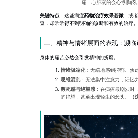
痛，心脏弱的会心悸胸闷
关键特点
：这些病症
药物治疗效果甚微
，或
查，却常常得不到明确的诊断和有效的治疗
二、精神与情绪层面的表现：濒临
身体的痛苦必然会引发精神的折磨。
情绪极端化
：无端地感到抑郁、焦
思维混乱
：无法集中注意力，记忆
濒死感与绝望感
：在病痛最剧烈时，
的绝望，甚至出现轻生的念头。
（