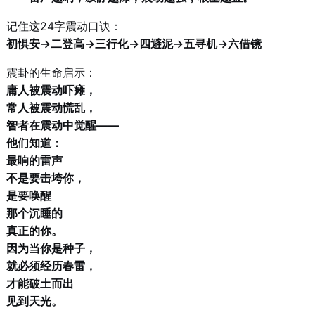
记住这24字震动口诀：
初惧安→二登高→三行化→四避泥→五寻机→六借镜
震卦的生命启示：
庸人被震动吓瘫，
常人被震动慌乱，
智者在震动中觉醒——
他们知道：
最响的雷声
不是要击垮你，
是要唤醒
那个沉睡的
真正的你。
因为当你是种子，
就必须经历春雷，
才能破土而出
见到天光。