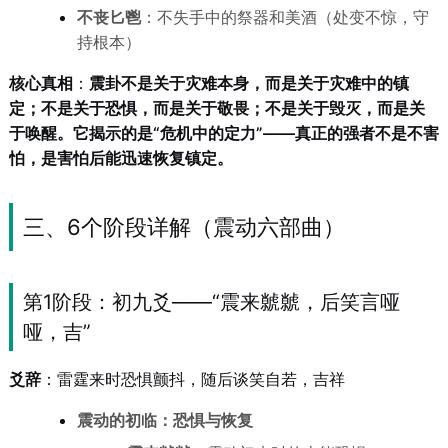
不丧匕鬯
：不失手中的祭器和美酒（处变不惊，守
持根本）
核心真相
：
震卦不是关于灾难本身，而是关于灾难中的镇
定；不是关于恐惧，而是关于敬畏；不是关于毁灭，而是关
于唤醒。它揭示的是“危机中的定力”——真正的强者不是不害
怕，是害怕后能迅速恢复镇定。
三、6个阶段详解（震动六部曲）
第1阶段：初九爻——“震来虩虩，后笑言哑
哑，吉”
爻辞
：雷霆来时恐惧颤抖，随后谈笑自若，吉祥
震动的初临：恐惧与恢复