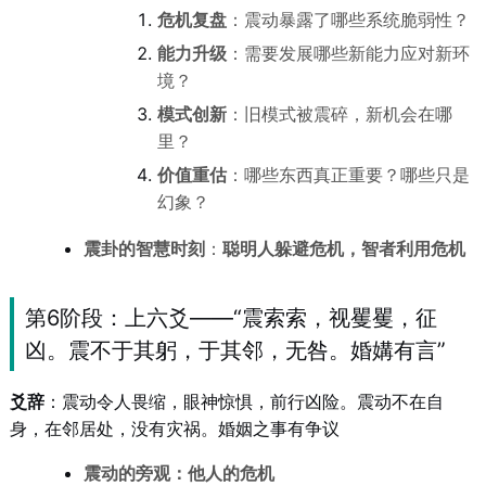
危机复盘
：震动暴露了哪些系统脆弱性？
能力升级
：需要发展哪些新能力应对新环
境？
模式创新
：旧模式被震碎，新机会在哪
里？
价值重估
：哪些东西真正重要？哪些只是
幻象？
震卦的智慧时刻
：
聪明人躲避危机，智者利用危机
第6阶段：上六爻——“震索索，视矍矍，征
凶。震不于其躬，于其邻，无咎。婚媾有言”
爻辞
：震动令人畏缩，眼神惊惧，前行凶险。震动不在自
身，在邻居处，没有灾祸。婚姻之事有争议
震动的旁观：他人的危机