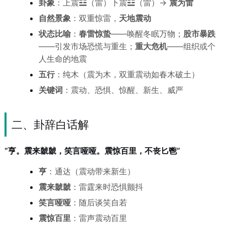
卦象
：上震☳（雷）下震☳（雷）→
震为雷
自然景象
：双重惊雷，
天地震动
状态比喻
：
春雷惊蛰
——唤醒冬眠万物；
股市暴跌
——引发市场恐慌与重生；
重大危机
——组织或个
人生命的地震
五行
：纯木（震为木，双重震动如春木破土）
关键词
：震动、恐惧、惊醒、新生、威严
二、卦辞白话解
“亨。震来虩虩，笑言哑哑。震惊百里，不丧匕鬯”
亨
：通达（震动带来新生）
震来虩虩
：雷霆来时恐惧颤抖
笑言哑哑
：随后谈笑自若
震惊百里
：雷声震动百里