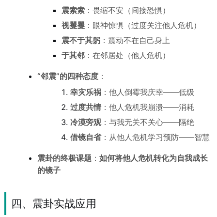
震索索
：畏缩不安（间接恐惧）
视矍矍
：眼神惊惧（过度关注他人危机）
震不于其躬
：震动不在自己身上
于其邻
：在邻居处（他人危机）
“邻震”的四种态度
：
幸灾乐祸
：他人倒霉我庆幸——低级
过度共情
：他人危机我崩溃——消耗
冷漠旁观
：与我无关不关心——隔绝
借镜自省
：从他人危机学习预防——智慧
震卦的终极课题
：
如何将他人危机转化为自我成长
的镜子
四、震卦实战应用