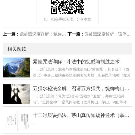
扫一扫在手机阅读、分享本文
上一篇：
鼎卦䷯深度详解：稳住，别浪——才能炖好一锅汤
下一篇：
艮卦䷳深度解析：该停就停，急刹车不丢人
相关阅读
紧箍咒法详解：斗法中的惩戒与制胜之术
一、法门总论：源流与本质此法名曰“紧箍咒”，其名源于《西
游记》中唐三藏约束孙悟空的著名典故，但在民间法教（尤其
是茅山、梅山、鲁班法等体系）中，已演变为一种专门用于 克
制、惩戒敌对邪师或施法害人者 的攻击性法术。核心本质：此
五猖水秘法全解：召请五方猖兵，统御梅山兵马
法并非物理上变出一个金箍，而是通过咒语、手诀与强烈的攻
一、法门总论：何为“五猖”与“五猖水”“五猖”，亦称“五猖兵
击性存思（观想），将一股强大的 束缚、镇压、头痛欲裂的阴
马”、“五路猖神”，是民间法教（尤其梅山、茅山、闾山等体
性信息能量，远程投射、附着于施法目标的 头部泥丸宫（灵魂
系）中广泛供奉与调遣的一类 特种兵将。他们并非正统道教天
居所）或整个气场 之上。中术者会产生&nb...
庭编制的“天兵天将”，而是源于 古代军魂、山精、悍卒、巫觋
十二时辰诀掐法、茅山真传知劫神通术（掌光诀）
祖师 等聚合而成的 地方性、执行力极强的法术部队。其特点
...
为：召之即来，散之无踪，行事迅疾，手段刚猛，专门处理需
要快速、强力执行的阴事，如 驱邪捉鬼、破煞解禁、追魂夺