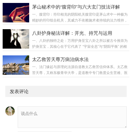
魄、惩罚恶人 等。“五猖水...
茅山秘术中的“腹背印”与六大玄门技法详解
一、腹背印：符印相克的阴阳机关腹背印是茅山术中一种极为
精妙的符印组合机关，其威力不依赖施术者持续的法力维持，
而是通过“印”与“符”之间的位置与阴阳关系自动触发。核心组
件：彖印（镇妖印）：一种特殊的法印，通常刻有“彖”字秘文
八卦护身秘法详解：开光、持咒与运用
或相应的镇邪图案，材质多为雷击木、青铜或玉石。其本身具
一、八卦的独特之处：万用护身至宝八卦之所以被古今推崇为
有镇压、封锁阴邪之气的天然效力。束魂符：用殄文（一种传
护身至宝，其核心在于它代表了 “宇宙全息”与“阴阳平衡” 的根
说中专用于沟通鬼神、下达命令的古文字） 书写的符咒。其作
本法则。它不同于许多有禁忌的护身符（如某些材质怕水、某
用是形成一个强大的阴性能量场，能将恶鬼冤魂牢牢束缚在符
些神像怕污），八卦纯为符号与理气之凝聚，无相无执，故不
太乙救苦天尊万病治病水法
咒能量覆盖的特定范围内，使其无...
惧日常水汽与污秽之所（如浴厕），可随身佩戴出入任何场
一、法门缘起与原理此法源自道教太乙救苦信仰体系。太乙救
所，是最为方便且效力广大的护身物。随身佩戴：可保个人逢
苦天尊，又称东极青华大帝，是道教中专门救度众生苦难、医
凶化吉、避开煞气，如同随身携带一个微型的风水平衡仪。悬
治疾病、超拔亡魂的尊神。此法通过诚心祈请、存想观照、符
挂宅中：可镇宅化煞、驱除不宁，调节整个空间的气场，使邪
讳加持三个核心步骤，将普通清水转化为具有调理身心能量
鬼凶煞难以侵入安居。但...
的“法水”，借助天尊愿力与修行者自身信力，达到辅助愈病的
发表评论
效果。二、完整行持步骤第一步：备物启圣准备法物：取一个
洁净的瓷碗或玻璃碗（避免金属碗）。注入大半碗自来水。水
不必烧开，但须干净。若心存恭敬，可取清晨井水或泉水更
佳。择时定向：时间以清晨日出时分（卯时，5-7点）...