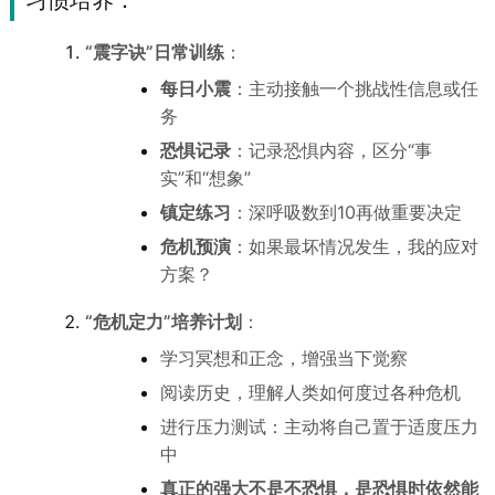
习惯培养：
“震字诀”日常训练
：
每日小震
：主动接触一个挑战性信息或任
务
恐惧记录
：记录恐惧内容，区分“事
实”和“想象”
镇定练习
：深呼吸数到10再做重要决定
危机预演
：如果最坏情况发生，我的应对
方案？
“危机定力”培养计划
：
学习冥想和正念，增强当下觉察
阅读历史，理解人类如何度过各种危机
进行压力测试：主动将自己置于适度压力
中
真正的强大不是不恐惧，是恐惧时依然能