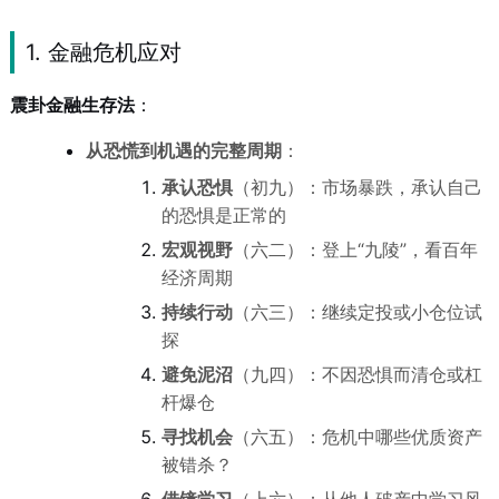
1. 金融危机应对
震卦金融生存法
：
从恐慌到机遇的完整周期
：
承认恐惧
（初九）：市场暴跌，承认自己
的恐惧是正常的
宏观视野
（六二）：登上“九陵”，看百年
经济周期
持续行动
（六三）：继续定投或小仓位试
探
避免泥沼
（九四）：不因恐惧而清仓或杠
杆爆仓
寻找机会
（六五）：危机中哪些优质资产
被错杀？