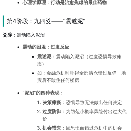
心理学原理
：
行动是治愈焦虑的最佳药物
第4阶段：九四爻——“震遂泥”
爻辞
：震动陷入泥沼
震动的困境：过度反应
震遂泥
：震动陷入泥沼（过度恐惧导致瘫
痪）
如：金融危机时吓得全部清仓错过反弹；地
震后不敢住任何楼房
“泥沼”的四种表现
：
决策瘫痪
：恐惧导致无法做出任何决定
过度防御
：为防范小概率风险付出过大代
价
机会错失
：因恐惧而错过危机中的机会