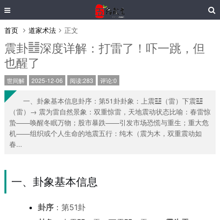
首页
道家术法
正文
震卦䷲深度详解：打雷了！吓一跳，但
也醒了
世间解
2025-12-06
阅读:283
评论:0
一、卦象基本信息卦序：第51卦卦象：上震☳（雷）下震☳
（雷）→ 震为雷自然景象：双重惊雷，天地震动状态比喻：春雷惊
蛰——唤醒冬眠万物；股市暴跌——引发市场恐慌与重生；重大危
机——组织或个人生命的地震五行：纯木（震为木，双重震动如
春...
一、卦象基本信息
卦序
：第51卦