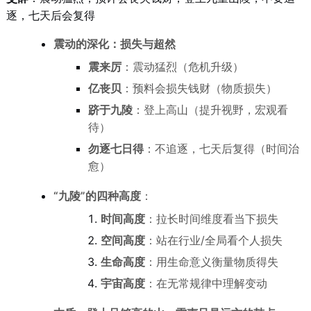
逐，七天后会复得
震动的深化：损失与超然
震来厉
：震动猛烈（危机升级）
亿丧贝
：预料会损失钱财（物质损失）
跻于九陵
：登上高山（提升视野，宏观看
待）
勿逐七日得
：不追逐，七天后复得（时间治
愈）
“九陵”的四种高度
：
时间高度
：拉长时间维度看当下损失
空间高度
：站在行业/全局看个人损失
生命高度
：用生命意义衡量物质得失
宇宙高度
：在无常规律中理解变动