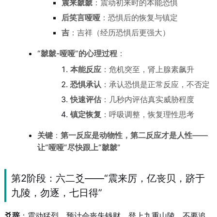
震来虩虩
：震动初来时的本能恐惧
后笑言哑哑
：恐惧后的恢复与镇定
吉
：吉祥（经历恐惧后更强大）
“虩虩-哑哑”的心理过程
：
本能反应
：危机突至，肾上腺素飙升
恐惧承认
：承认恐惧是正常反应，不否定
快速评估
：几秒内评估真实威胁程度
镇定恢复
：呼吸调整，恢复理性思考
关键
：
第一反应是动物性，第二反应才是人性——
让“哑哑”尽快跟上“虩虩”
第2阶段：六二爻——“震来厉，亿丧贝，跻于
九陵，勿逐，七日得”
爻辞
：震动猛烈，预计会丧失钱财，登上九重山陵，不要追