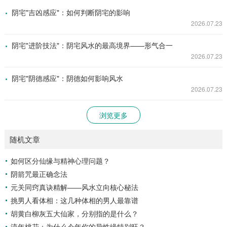
阴宅"吉凶感应"：如何判断阴宅的影响
2026.07.23
阴宅"进阶技法"：阴宅风水的最高境界——形气合一
2026.07.23
阴宅"阴德感应"：阴德如何影响风水
2026.07.23
浏览更多
随机文章
如何区分仙缘与精神心理问题？
阴箭咒最正确念法
元关同窍真诀精解——风水立向核心秘法
挑男人看体相：这几种体相的男人最靠谱
胡黄白柳灰五大仙家，分别指的是什么？
流年桃花：为什么今年你的异性缘特别旺？