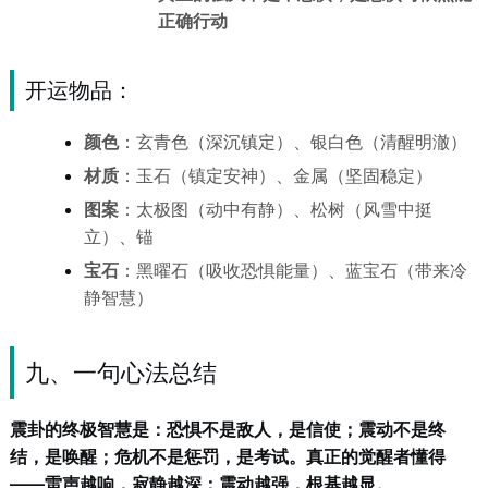
正确行动
开运物品：
颜色
：玄青色（深沉镇定）、银白色（清醒明澈）
材质
：玉石（镇定安神）、金属（坚固稳定）
图案
：太极图（动中有静）、松树（风雪中挺
立）、锚
宝石
：黑曜石（吸收恐惧能量）、蓝宝石（带来冷
静智慧）
九、一句心法总结
震卦的终极智慧是：恐惧不是敌人，是信使；震动不是终
结，是唤醒；危机不是惩罚，是考试。真正的觉醒者懂得
——雷声越响，寂静越深；震动越强，根基越显。