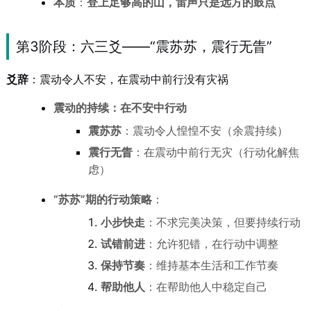
本质
：
登上足够高的山，雷声只是远方的鼓点
第3阶段：六三爻——“震苏苏，震行无眚”
爻辞
：震动令人不安，在震动中前行没有灾祸
震动的持续：在不安中行动
震苏苏
：震动令人惶惶不安（余震持续）
震行无眚
：在震动中前行无灾（行动化解焦
虑）
“苏苏”期的行动策略
：
小步快走
：不求完美决策，但要持续行动
试错前进
：允许犯错，在行动中调整
保持节奏
：维持基本生活和工作节奏
帮助他人
：在帮助他人中稳定自己