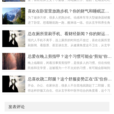
的腐败，其内在的“气”也已经衰败、变质。存放这些“衰气”在家
喝喝。这个看似舒适的习惯，在玄学上却在严重“污染”你的核
中，就等于在家里安置了小型的“能量污染源”，会污染周围的
心能量场——卧室，进而败坏财运。床上进行“非休息”活动的
喜欢在卧室里放跑步机？你的财气和睡眠正被“消耗”
气场。象征“滞留”与“浪费...
三大危害：功能混杂，气场污浊：床的核心功能是睡眠和夫妻
为了健身方便，很多人把跑步机、动感单车等大型健身器材搬
亲密。在这里工作，会把工作的压力、焦虑的磁场带上床；在
进了卧室。想着睡前跑一跑，醒来练一练。但从玄学和养生角
这里吃零食，会把食物的碎屑、油脂的气味留在床上。这些都
度看，这在卧室是大忌，会严重消耗你的能量和财运。卧室放
会严重污染床铺这个与你贴身时间最长、吸收你气息最多的“能
健身器材，到底哪里不好？功能冲突，气场混乱：卧室的核心
总在厕所里刷手机、看财经新闻？你的财运可能被“冲”进了下水道
量场”。一个污浊的能量场，如何为你补充纯净的...
功能是休息、睡眠、恢复能量、增进夫妻感情，需要安静、平
现代人手机不离手，连上厕所的时间也不放过，喜欢在厕所里
和、收敛的气场。而健身器材代表运动、消耗、出汗、亢奋，
刷新闻、看股票、甚至谈生意。从健康角度这不卫生，从玄学
属于“动”和“泄”的气场。两者放在一起，会造成气场严重冲突，
角度看，这更是在把你的“财运”和“机运”往马桶里扔！厕所里处
让卧室无法提供一个纯粹的“静养”环境，导致睡眠变浅、多
理“财事”，为何大凶？气场严重不合：厕所是“污秽”、“泄气”之
总爱在晚上剪指甲？这个习惯可能会“剪短”你的财路！
梦、休息质量下降。休息不好，第二天精力不济...
地，五行属“水”（且是废水）。而财运、商业资讯属“金”（金
晚上临睡前，闲着没事剪剪指甲，是很多人的习惯。但在传统
钱）和“火”（信息、活力）。在污秽的水气场中处理金、火之
民俗和玄学里，这被视为一个不太好的习惯，有可能会影响到
事，是严重的五行相克与污染。你的财运信号会被严重干扰和
你的财运和人际关系。晚上剪指甲，到底哪里不好？“阴气”作
污染。“泄”上加“泄”：上厕所本身就是身体在“泄”的过程。此时
业，易招不吉：夜晚（特别是子时23点后）阴气重，是休养生
总喜欢跷二郎腿？这个舒服姿势正在“压”住你的财运！
你还在关注财富信息（...
息的时间。剪指甲属于“动刀”的范畴，在阴气盛时进行，容易
开会、办公、在家休息，很多人不自觉地就跷起了二郎腿，觉
招惹阴性物质或不好的气场。指甲在中医和玄学里与肝气、魂
得这样舒服又自在。但从玄学和中医学结合的角度看，这个习
魄的安定有关，夜间扰动，不利安眠。“斩断”之象：指甲连着
惯不仅对骨骼健康不利，更在无形中“压”住了你的财运！跷二
皮肉，剪指甲有“切断”、“分离”的意象。晚上是一天的结束，象
郎腿如何“压”财运？气脉阻塞：腿部分布着重要的经络（如肝
征着“收尾”和“总结”。在此时进行...
经、胆经、胃经）。跷腿时，上方的腿会压迫下方腿部的气血
发表评论
循环，导致气脉不通。经络不通，则身体内部的“气”（能量）