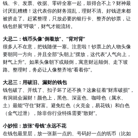
钱、卡、发票、收据、零碎全塞一起，鼓得合不上？财神最
讨厌乱糟糟！这代表你的财务混乱，理财不清。好钱进来都
被挤走了。赶紧整理，只放必要的银行卡、整齐的钞票，让
钱包舒展“呼吸”，财气才能流转。
大忌二：钱币头像“倒着放”、“背对背”
很多人不在意，把钱随便一塞。注意啦！钞票上的人物头像
要朝同一方向，并且全部“头朝上”摆放，这代表“人气向上，
财气上升”。如果头像朝下或颠倒，寓意财运颠倒、走下坡
路。整理时，务必让人像整齐地“看着你”。
大忌三：用破旧、漏财的钱包
钱包破了、开线了、扣子坏了还不换？这象征着“财库破损”，
有洞就会漏财！颜色上，黑色、深蓝色、咖啡色（属水、
土）最能“守住”财富。避免红色（火克金，易花钱）和白色
（金气过泄），除非你行业特殊需要“散财”。
小妙招：放张“母钱”永远不花
在钱包最里层，放一张新一点的、号码好一点的纸币（比如