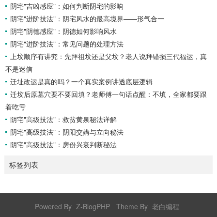
阴宅"吉凶感应"：如何判断阴宅的影响
你需要：一张空白的天地盘（内含十二地支）、月将、当天日
阴宅"进阶技法"：阴宅风水的最高境界——形气合一
干日支。第二步：核心步骤——排四课四课是“三传”之母，此
步必须精准。1. 定月将（布“天盘”的...
阴宅"阴德感应"：阴德如何影响风水
阴宅"进阶技法"：常见问题的处理方法
上坟顺序有讲究：先拜祖坟还是父坟？老人说拜错损三代福运，真
不是迷信
迁址改运是真的吗？一个真实案例讲透底层逻辑
迁坟后原墓穴要不要回填？老师傅一句话点醒：不填，全家都要跟
着吃亏
阴宅"高级技法"：救贫黄泉秘法详解
阴宅"高级技法"：阴阳交媾与立向秘法
阴宅"高级技法"：房份兴衰判断秘法
标签列表
Powered By
Z-BlogPHP
Theme By
老白编程