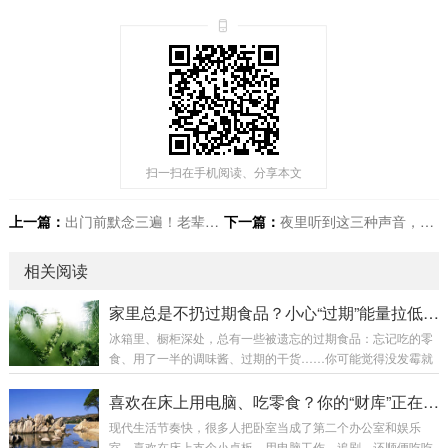
扫一扫在手机阅读、分享本文
上一篇：
出门前默念三遍！老辈传下的“招财咒”，走到哪财跟到哪
下一篇：
夜里听到这三种声音，是财神敲门！千万别当坏事，赶紧接住！
相关阅读
家里总是不扔过期食品？小心“过期”能量拉低你的财运
冰箱里、橱柜深处，总有一些被遗忘的过期食品：忘记吃的零
食、用了一半的调味酱、过期的干货……你可能觉得没发霉就
没大事。但在玄学上，这些“过期”物品，正在散发着“衰
败”和“停滞”的能量，默默拉低你家的财运。过期食品的“能量毒
喜欢在床上用电脑、吃零食？你的“财库”正在发霉
素”：“气”已衰败：食物不仅提供物质营养，也带有其生长、加
现代生活节奏快，很多人把卧室当成了第二个办公室和娱乐
工的“生命能量”和“时间信息”。超过保质期，即使没有肉眼可见
室，喜欢在床上支个小桌板，用电脑工作、追剧，还顺便吃吃