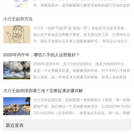
分比后部分少一位。例如，数字 256：前一位 2 为上卦后两
中。掌握安星诀，是理解紫微斗数哲学架构和进行手动排盘的
位...
基础。一、 安星诀的核心框架安星诀并非单一口诀，而是一
小六壬起卦方法
个完整的系统，遵循严格的步骤。其核心顺序是：定紫微 →
安十四主星 → 布辅星 → 排四化。整个排盘流程与安星诀的依
小六壬（也称“马前课”或“掐指一算”）的起卦方法非常简便，
赖关系，可以清晰地通过下图展现：二、 核心安星诀详解1.
核心在于掌诀定位和数字推算。您无需任何工具，只需伸出左
安紫微星诀（定帝星）这是所有安星的第一步，至关重要。口
手，用右手食指在左手掌上按图索骥即可。 掌诀定位与五行
诀：紫微天机星逆行，隔一阳武天同行，...
属性：大安：位于食指根部，属木，青龙，主数1、4、5，大
2026年丙午年，哪些八字的人运势最好？
吉。留连：位于食指指尖，属水，玄武，主数2、7、8，凶。
速喜：位于中指指尖，属火，朱雀，主数3、6、9，吉。赤
2026年是丙午年，天干为炽烈的丙火，地支为纯粹的午火，
口：位于无名指指尖，属金，白虎，主数4、1、2，凶。小
这是一个火势极其旺盛、能量极强的年份。对于不同八字格局
吉：位于无名指根部，属木，六合，主数5、3、8，吉。空
的人来说，这一年将是冰火两重天的体验。有些人会如鱼得
亡：位于中指根部，属土，勾陈，...
水，运势冲天；而有些人则会倍感煎熬，挑战重重。核心原
大六壬如何排四课三传？完整起课步骤详解
理：吉凶在于平衡与需求八字讲究五行平衡与“喜用神”。喜用
神就是那个能对你的命局起到最好平衡、补助作用的五行。20
大六壬的起课过程，犹如搭建一座精密的占卜模型，每一步都
26年丙午，是火力全开的一年。因此：八字命局中“喜火”、“用
逻辑严谨。我们将以一个具体案例来演示：公历2023年10月2
火”的人，等于得到了天地最强能量的帮助，犹如天降神助，
7日14点30分（北京时间）。推算地点为北京。第一步：明确
运势自然一飞冲天。八字命局中“忌火”的人...
概念与准备工具四课：事物的四个发展阶段或矛盾的四个层
最近发表
面。它是分析事体现状的基石。三传：事物发展、演变的三个
核心过程（发用、移易、归计）。它是推演事态发展的主线。