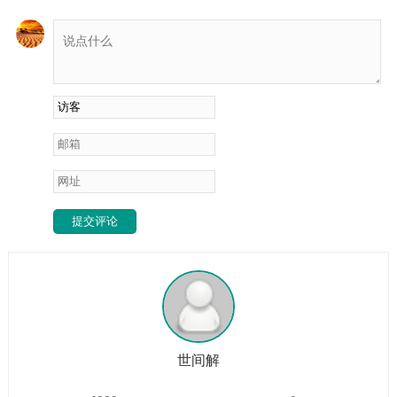
流动不畅。而财运的本质也是一种能量的流动和交换。自身的
气都不畅，外部的财气又怎能顺利流入和积聚呢？姿态不端，
气场不稳：玄学讲究“站有站相，坐有坐相”。...
提交评论
世间解