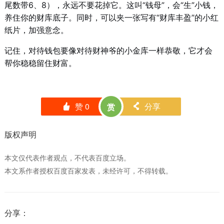
尾数带6、8），永远不要花掉它。这叫“钱母”，会“生”小钱，
养住你的财库底子。同时，可以夹一张写有“财库丰盈”的小红
纸片，加强意念。
记住，对待钱包要像对待财神爷的小金库一样恭敬，它才会
帮你稳稳留住财富。
赞
0
分享
赏
󰄼
󰄯
版权声明
本文仅代表作者观点，不代表百度立场。
本文系作者授权百度百家发表，未经许可，不得转载。
分享：