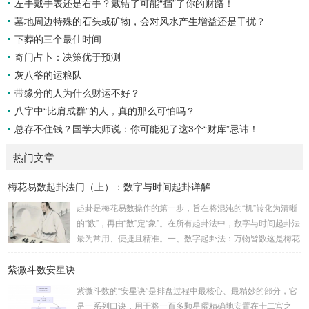
左手戴手表还是右手？戴错了可能“挡”了你的财路！
墓地周边特殊的石头或矿物，会对风水产生增益还是干扰？
下葬的三个最佳时间
奇门占卜：决策优于预测
灰八爷的运粮队
带缘分的人为什么财运不好？
八字中“比肩成群”的人，真的那么可怕吗？
总存不住钱？国学大师说：你可能犯了这3个“财库”忌讳！
热门文章
梅花易数起卦法门（上）：数字与时间起卦详解
起卦是梅花易数操作的第一步，旨在将混沌的“机”转化为清晰
的“数”，再由“数”定“象”。在所有起卦法中，数字与时间起卦法
最为常用、便捷且精准。一、数字起卦法：万物皆数这是梅花
易数最核心的起卦方法。任何一组数字，只要它是“偶然”得到
紫微斗数安星诀
的，都可以用来起卦。步骤：分拆数字：将得到的一组数字
（通常是三位数）分成两半。前几位数为上卦，后几位数为下
紫微斗数的“安星诀”是排盘过程中最核心、最精妙的部分，它
卦。如果数字是偶数位，则前后平分；如果是奇数位，则前部
是一系列口诀，用于将一百多颗星曜精确地安置在十二宫之