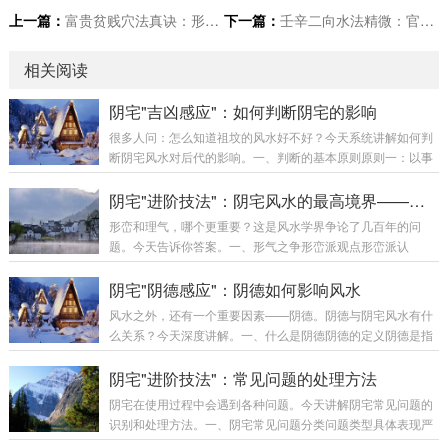
上一篇：
富贵贫贱穴法真诀：形峦断法全解
下一篇：
壬辛二向水法精微：官禄黄泉一线隔
相关阅读
阴宅"吉凶感应"：如何判断阴宅的影响
很多人问：怎么知道祖坟的风水好不好？今天系统讲解如何判
断阴宅风水对后代的影响。一、判断的基本原则原则一：以事
实为准判断阴宅风水好坏，最重要是以事实为准。好风水的事
实：家族人丁兴旺后代财运较好后代多贵人相助家族相对稳定
阴宅"进阶技法"：阴宅风水的最高境界——形气合一
差风水的事实：家族人丁不旺后代财运不佳家族多灾多难家族
形峦和理气，哪个更重要？这是风水学界争论了几百年的问
不稳定原则二：多代观察阴宅的影响需要多代观察，不能只看
题。今天告诉你答案。一、形气之争形峦派观点形峦派认
一代。观察代数：至少观察三代最好观察五代以上观察家族整
为：“峦头为体，理气为用。”核心观点：峦头是根本，没有好
体趋势原则三：排除干扰判断时需要排除其他因素的干扰。需
峦头，理气再好也无用只要峦头好，即使理气一般，也能有不
阴宅"阴德感应"：阴德如何影响风水
要排除的因素：个人努力程度时代机遇社会环境教育水...
错的效果理气是辅助峦头的工具理气派观点理气派认为：“理气
风水之外，还有一个重要因素——阴德。阴德与阴宅风水有什
为主，峦头为辅。”核心观点：理气决定吉凶，峦头只是辅助只
么关系？今天深度讲解。一、什么是阴德阴德的定义阴德是指
要理气好，即使峦头一般，也能有好的效果峦头只是理气的载
在暗中行善、不图回报的德行。阴德的特征：不为人知的善行
体形气合一派观点真正的风水大师认为：“形气合一，缺一不
不求回报的付出积德行善的行为对祖先和后代的福报阴德与阳
阴宅"进阶技法"：常见问题的处理方法
可。”核心观点：形峦和理气同等重要，缺一不可形峦...
德的区别类型特征福报方式阳德人前行善，有名有报当世现报
阴宅在使用过程中会遇到各种问题。今天讲解阴宅常见问题的
阴德暗中行善，无名回报荫及子孙二、阴德如何影响阴宅阴德
识别和处理方法。一、阴宅常见问题分类问题类型具体表现严
是风水的催化剂阴德不能替代风水，但可以增强风水效果。阴
重程度结构问题墓碑倾斜、裂缝中等环境问题杂草丛生、水浸