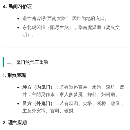
4. 民间习俗证
送亡魂皆呼“西南大路”，因坤为地府入口。
东北虎凶悍（阳尽生煞），华南虎温顺（离火文
明）。
二、鬼门煞气三重验
1. 形煞表现
坤方（内鬼门）
：若有道路直冲、水沟、深坑、废
井，主阴灵作祟，家人多梦魇、抑郁、妇科病。
艮方（外鬼门）
：若有烟囱、尖塔、断桥、破屋，
主意外灾祸、官司、破财。
2. 理气应期