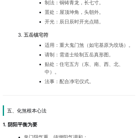
制法：铜铸青龙，长七寸。
置处：屋顶坤角，头朝外。
开光：辰日辰时开光点睛。
五岳镇宅符
适用：重大鬼门煞（如宅基原为坟场）。
请制：需道士绘制五岳真形图。
贴处：住宅五方（东、南、西、北、
中）。
法事：配合净宅仪式。
五、化煞根本心法
1. 阴阳平衡为要
鬼门阴气重，须增阳气调和：