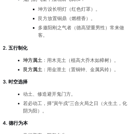
坤方设长明灯（红色灯罩）。
艮方放置铜鼎（燃檀香）。
多邀阳刚之气者（德高望重男性）常来做
客。
2. 五行制化
坤方属土
：用木克土（植高大乔木如樟树）。
艮方属土
：用金泄土（置铜钟、金属风铃）。
3. 时空选择
动土、修造避开鬼门方。
若必动工，择“寅午戌”三合火局之日（火生土，化
阴为阳）。
4. 德行为本