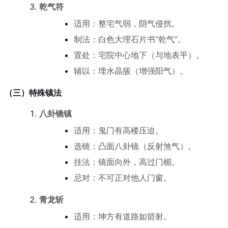
乾气符
适用：整宅气弱，阴气侵扰。
制法：白色大理石片书“乾气”。
置处：宅院中心地下（与地表平）。
辅以：埋水晶簇（增强阳气）。
（三）特殊镇法
八卦镜镇
适用：鬼门有高楼压迫。
选镜：凸面八卦镜（反射煞气）。
挂法：镜面向外，高过门楣。
忌对：不可正对他人门窗。
青龙斩
适用：坤方有道路如箭射。