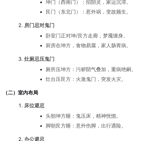
坤门（西南门）：招阴灵，家运沉滞。
艮门（东北门）：惹外祸，变故频生。
房门忌对鬼门
卧室门正对坤/艮方走廊，梦魇缠身。
厨房在坤方，食物易腐，家人肠胃病。
灶厕忌压鬼门
厕所压坤方：污秽阴气叠加，重病绝嗣。
灶台压艮方：火激鬼门，突发火灾。
（二）室内布局
床位避忌
头朝坤方睡：鬼压床，精神恍惚。
脚朝艮方睡：意外伤脚，出行遇险。
办公避忌