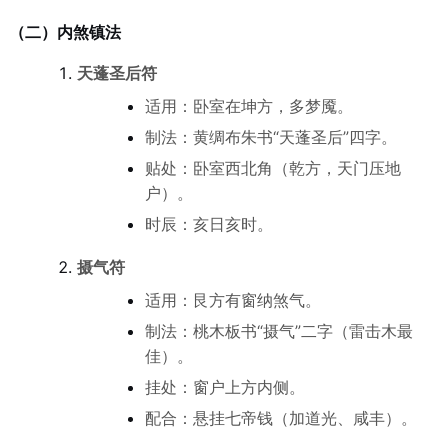
（二）内煞镇法
天蓬圣后符
适用：卧室在坤方，多梦魇。
制法：黄绸布朱书“天蓬圣后”四字。
贴处：卧室西北角（乾方，天门压地
户）。
时辰：亥日亥时。
摄气符
适用：艮方有窗纳煞气。
制法：桃木板书“摄气”二字（雷击木最
佳）。
挂处：窗户上方内侧。
配合：悬挂七帝钱（加道光、咸丰）。