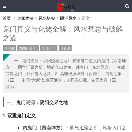
首页
道家术法
风水堪舆
阴宅风水
正文
鬼门真义与化煞全解：风水禁忌与破解
之道
世间解
2025-12-24
阅读:411
评论:0
一、鬼门溯源：阴阳交界之地1. 双重鬼门定义内鬼门（西南坤
方）：阴气汇聚之所，地府入口之象。外鬼门（东北艮方）：变故
萌发之门，外邪侵入之路。2. 易理根源坤卦（西南）：纯阴之象
（☷），卦形“六断”如幽冥通道，主死寂归藏。先天为巽（☴），
巽为...
一、鬼门溯源：阴阳交界之地
1. 双重鬼门定义
内鬼门（西南坤方）
：阴气汇聚之所，地府入口之