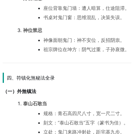
座位背靠鬼门墙：遭人暗算，仕途阻滞。
书桌对鬼门窗：思维混乱，决策失误。
神位禁忌
神像面朝鬼门：神不安位，反招阴祟。
祖宗牌位在坤方：阴气过重，子孙衰微。
四、符镇化煞秘法全录
（一）外煞镇法
泰山石敢当
规格：青石高四尺八寸，宽一尺二寸。
刻文：“泰山石敢当”五字（篆书为佳）。
立处：鬼门来路冲射处，距宅基九步。