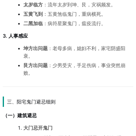
太岁临方
：流年太岁到坤、艮，灾祸频发。
五黄飞到
：五黄煞临鬼门，重病横死。
二黑加临
：病符星聚鬼门，瘟疫流行。
3. 人事感应
坤方出问题
：老母多病，媳妇不利，家宅阴盛阳
衰。
艮方出问题
：少男受灾，手足伤病，事业突然崩
败。
三、阳宅鬼门避忌细则
（一）建筑避忌
大门忌开鬼门