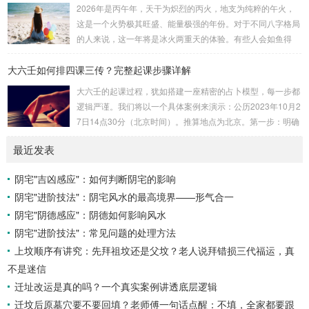
速喜：位于中指指尖，属火，朱雀，主数3、6、9，吉。赤
2026年是丙午年，天干为炽烈的丙火，地支为纯粹的午火，
口：位于无名指指尖，属金，白虎，主数4、1、2，凶。小
这是一个火势极其旺盛、能量极强的年份。对于不同八字格局
吉：位于无名指根部，属木，六合，主数5、3、8，吉。空
的人来说，这一年将是冰火两重天的体验。有些人会如鱼得
亡：位于中指根部，属土，勾陈，...
水，运势冲天；而有些人则会倍感煎熬，挑战重重。核心原
大六壬如何排四课三传？完整起课步骤详解
理：吉凶在于平衡与需求八字讲究五行平衡与“喜用神”。喜用
神就是那个能对你的命局起到最好平衡、补助作用的五行。20
大六壬的起课过程，犹如搭建一座精密的占卜模型，每一步都
26年丙午，是火力全开的一年。因此：八字命局中“喜火”、“用
逻辑严谨。我们将以一个具体案例来演示：公历2023年10月2
火”的人，等于得到了天地最强能量的帮助，犹如天降神助，
7日14点30分（北京时间）。推算地点为北京。第一步：明确
运势自然一飞冲天。八字命局中“忌火”的人...
概念与准备工具四课：事物的四个发展阶段或矛盾的四个层
最近发表
面。它是分析事体现状的基石。三传：事物发展、演变的三个
核心过程（发用、移易、归计）。它是推演事态发展的主线。
阴宅"吉凶感应"：如何判断阴宅的影响
你需要：一张空白的天地盘（内含十二地支）、月将、当天日
阴宅"进阶技法"：阴宅风水的最高境界——形气合一
干日支。第二步：核心步骤——排四课四课是“三传”之母，此
步必须精准。1. 定月将（布“天盘”的...
阴宅"阴德感应"：阴德如何影响风水
阴宅"进阶技法"：常见问题的处理方法
上坟顺序有讲究：先拜祖坟还是父坟？老人说拜错损三代福运，真
不是迷信
迁址改运是真的吗？一个真实案例讲透底层逻辑
迁坟后原墓穴要不要回填？老师傅一句话点醒：不填，全家都要跟