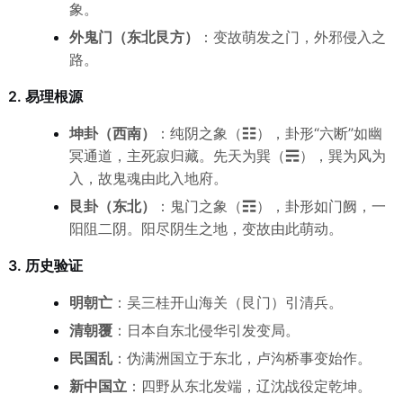
象。
外鬼门（东北艮方）
：变故萌发之门，外邪侵入之
路。
2. 易理根源
坤卦（西南）
：纯阴之象（☷），卦形“六断”如幽
冥通道，主死寂归藏。先天为巽（☴），巽为风为
入，故鬼魂由此入地府。
艮卦（东北）
：鬼门之象（☶），卦形如门阙，一
阳阻二阴。阳尽阴生之地，变故由此萌动。
3. 历史验证
明朝亡
：吴三桂开山海关（艮门）引清兵。
清朝覆
：日本自东北侵华引发变局。
民国乱
：伪满洲国立于东北，卢沟桥事变始作。
新中国立
：四野从东北发端，辽沈战役定乾坤。