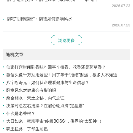
2026.07.23
阴宅"阴德感应"：阴德如何影响风水
2026.07.23
浏览更多
随机文章
仙家打窍时闻到香味咋回事？檀香、花香还是药草香？
微信头像千万别用这些！用了等于“拒绝”财运，很多人不知道
八字断寿元：如何从命理看健康与生命信息？
卧室风水对健康会有影响吗
乘金相水：穴土之秘，内气之证
决策时总左右摇摆？在眉心轮点滴“定盘露”
什么是老香根？
大日如来：密宗宇宙“终极BOSS”，佛界的“太阳神”！
碑王拦路，了却生前愿