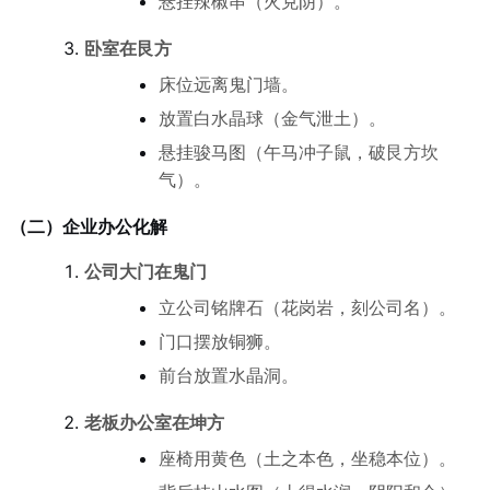
悬挂辣椒串（火克阴）。
卧室在艮方
床位远离鬼门墙。
放置白水晶球（金气泄土）。
悬挂骏马图（午马冲子鼠，破艮方坎
气）。
（二）企业办公化解
公司大门在鬼门
立公司铭牌石（花岗岩，刻公司名）。
门口摆放铜狮。
前台放置水晶洞。
老板办公室在坤方
座椅用黄色（土之本色，坐稳本位）。