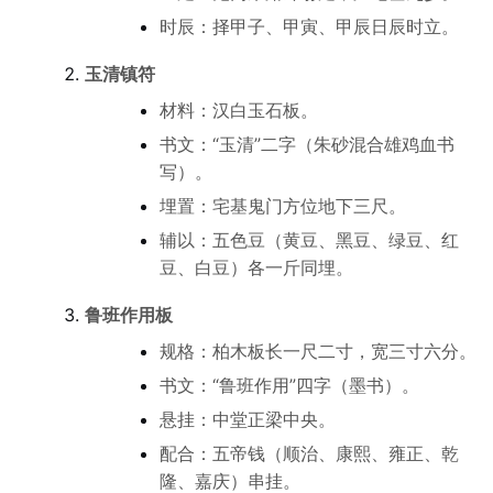
时辰：择甲子、甲寅、甲辰日辰时立。
玉清镇符
材料：汉白玉石板。
书文：“玉清”二字（朱砂混合雄鸡血书
写）。
埋置：宅基鬼门方位地下三尺。
辅以：五色豆（黄豆、黑豆、绿豆、红
豆、白豆）各一斤同埋。
鲁班作用板
规格：柏木板长一尺二寸，宽三寸六分。
书文：“鲁班作用”四字（墨书）。
悬挂：中堂正梁中央。
配合：五帝钱（顺治、康熙、雍正、乾
隆、嘉庆）串挂。