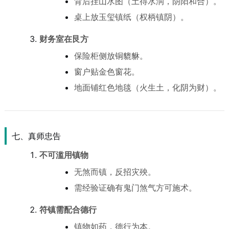
背后挂山水图（土得水润，阴阳和合）。
桌上放玉玺镇纸（权柄镇阴）。
财务室在艮方
保险柜侧放铜貔貅。
窗户贴金色窗花。
地面铺红色地毯（火生土，化阴为财）。
七、真师忠告
不可滥用镇物
无煞而镇，反招灾殃。
需经验证确有鬼门煞气方可施术。
符镇需配合德行
镇物如药，德行为本。