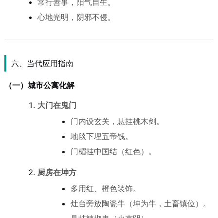
常行善事，阳气自生。
心地光明，阴邪不侵。
六、当代应用指南
（一）城市公寓化解
大门在鬼门
门内设玄关，悬挂桃木剑。
地毯下埋五帝钱。
门楣挂中国结（红色）。
厨房在坤方
多用红、橙色装饰。
灶台旁放陶瓷牛（坤为牛，土畜镇位）。