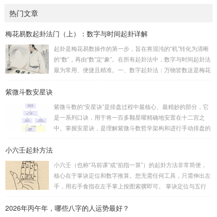
热门文章
梅花易数起卦法门（上）：数字与时间起卦详解
起卦是梅花易数操作的第一步，旨在将混沌的“机”转化为清晰
的“数”，再由“数”定“象”。在所有起卦法中，数字与时间起卦法
最为常用、便捷且精准。一、数字起卦法：万物皆数这是梅花
易数最核心的起卦方法。任何一组数字，只要它是“偶然”得到
紫微斗数安星诀
的，都可以用来起卦。步骤：分拆数字：将得到的一组数字
（通常是三位数）分成两半。前几位数为上卦，后几位数为下
紫微斗数的“安星诀”是排盘过程中最核心、最精妙的部分，它
卦。如果数字是偶数位，则前后平分；如果是奇数位，则前部
是一系列口诀，用于将一百多颗星曜精确地安置在十二宫之
分比后部分少一位。例如，数字 256：前一位 2 为上卦后两
中。掌握安星诀，是理解紫微斗数哲学架构和进行手动排盘的
位...
基础。一、 安星诀的核心框架安星诀并非单一口诀，而是一
小六壬起卦方法
个完整的系统，遵循严格的步骤。其核心顺序是：定紫微 →
安十四主星 → 布辅星 → 排四化。整个排盘流程与安星诀的依
小六壬（也称“马前课”或“掐指一算”）的起卦方法非常简便，
赖关系，可以清晰地通过下图展现：二、 核心安星诀详解1.
核心在于掌诀定位和数字推算。您无需任何工具，只需伸出左
安紫微星诀（定帝星）这是所有安星的第一步，至关重要。口
手，用右手食指在左手掌上按图索骥即可。 掌诀定位与五行
诀：紫微天机星逆行，隔一阳武天同行，...
属性：大安：位于食指根部，属木，青龙，主数1、4、5，大
2026年丙午年，哪些八字的人运势最好？
吉。留连：位于食指指尖，属水，玄武，主数2、7、8，凶。