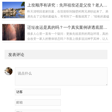
德与风水的关系：阴德风水效果有好效果倍增有一般效果提升
视情况气场问题气场下降、异象较重周边问题新建建筑、道路
上坟顺序有讲究：先拜祖坟还是父坟？老人说拜错损三代福运，真不是迷信
无好效果受限无一般效果一般阴德的积累方式祖先积阴...
视情况破坏问题人为破坏、自然损坏较重二、结构问题的处理
昨天清明回老家扫墓，在坟前听到隔壁村两兄弟吵起来了。弟
问题一：墓碑倾斜原因：地基不稳水土流失年久失修处理方
弟先去了父母的墓磕头，哥哥到了一看脸就黑了：“咱爸的墓磕
法：扶正墓碑加固地基解决水土流失问题问题二：墓碑裂缝原
完了？祖坟还没去呢！”弟弟觉得哥哥小题大做：“爸妈近，肯
因：自然老化外力撞击温差变化处理方法：小裂缝：填充修补
定先拜爸妈啊，祖坟又跑不掉。”哥哥急得跺脚：“你懂什么！
迁址改运是真的吗？一个真实案例讲透底层逻辑
大裂缝：更换墓碑定期检查维护问题三：墓碑字迹模糊原...
老一辈都说顺序错了损三代，你这不是给全家招灾吗！”最后两
很多人心里一直有一个疑问：更换先祖居所的周边环境，真的
人不欢而散。这个问题我相信很多人心里都有疑惑：先拜祖坟
会改变一家人的整体状态吗？市面上很多说法神乎其神，让人
还是先拜父坟？老人说的"拜错损三代"到底是真有其事，还是
分不清是玄学还是规律。环境塑造气场，气场影响人心，人心
纯粹的心理作用？今天这篇文章，把上坟顺序讲透。一、先说
决定家运。今天就给大家分享一个真实的山水改局案例，没有
结论，再说原因正确...
夸张神迹，只有朴素的自然规律。看完你就会明白：所谓迁址
发表评论
改运，本质是择优而居、借环境养人。建议先收藏，这种接地
气、有依据、可对照的实景案例，值得细细品读。一、很多家
庭运势低迷，未必是不努力生活中很无奈的一种现象：有的家
庭，全员勤恳踏实、拼命打拼，做人做事都无可挑剔，...