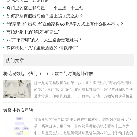
奇门里的空亡和马星，一个主虚一个主动
如何辨别真假出马仙？遇上骗子怎么办？
“保家堂”和“出马堂”在仙家构成和供奉方式上有什么根本不同？
离婚卦象中的“解脱”与“新生”
八字“不带印”的人，人生路会更艰难吗？
裸体桃花：八字里最危险的“情欲炸弹”
热门文章
梅花易数起卦法门（上）：数字与时间起卦详解
起卦是梅花易数操作的第一步，旨在将混沌的“机”转化为清晰
的“数”，再由“数”定“象”。在所有起卦法中，数字与时间起卦法
最为常用、便捷且精准。一、数字起卦法：万物皆数这是梅花
易数最核心的起卦方法。任何一组数字，只要它是“偶然”得到
紫微斗数安星诀
的，都可以用来起卦。步骤：分拆数字：将得到的一组数字
（通常是三位数）分成两半。前几位数为上卦，后几位数为下
紫微斗数的“安星诀”是排盘过程中最核心、最精妙的部分，它
卦。如果数字是偶数位，则前后平分；如果是奇数位，则前部
是一系列口诀，用于将一百多颗星曜精确地安置在十二宫之
分比后部分少一位。例如，数字 256：前一位 2 为上卦后两
中。掌握安星诀，是理解紫微斗数哲学架构和进行手动排盘的
位...