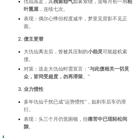
仇仙虽走，其
残留怨气
如雾萦绕，需每月初一用
柏
叶熏屋
，连续七次。
表现：偶尔心悸但程度减半，梦里见背影不见正
面。
债主更替
大仇仙离去后，曾被其压制的
小怨灵
可能趁机索
债。
对策：送走大仇仙时需宣言：“
与此债相关一切灵
众，皆同受超度，勿再滞留
。”
业力惯性
多年仇仙干扰已成“运势惯性”，如刹车后车仍滑
行。
表现：头三个月仍觉困顿，但
痛苦中已现轻松间
隙
。