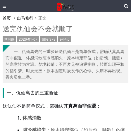
首页
出马修行
正文
送完仇仙会不会就顺了
世间解
2026-01-07
阅读:378
评论:0
一、仇仙离去的三重验证送仇仙不是简单仪式，需确认其真离
而非假退：体感消散阴冷感消失：原本特定部位（如后颈、腰骶）
的寒意转为常温。梦境转晴：不再梦见被追逐撕咬，转而出现平和
的指引梦。时辰无应：原本固定时辰发作的心悸、头痛不再出现。
香火显象上香...
一、仇仙离去的三重验证
送仇仙不是简单仪式，需确认其
真离而非假退
：
体感消散
阴冷感消失
：原本特定部位（如后颈、腰骶）的寒