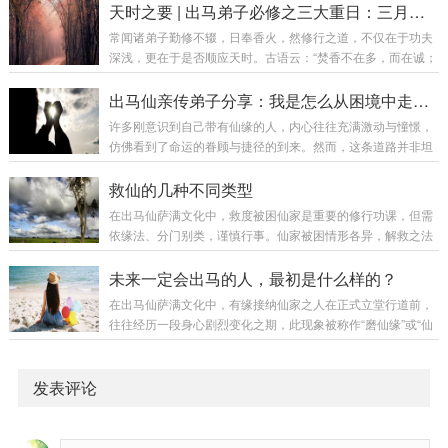
夜半临深池，不仅误人，更易自伤。今日便将这看事之请仙、
天时之要 | 出马弟子必修之三大重日：三月三、六月六、九月九
练：无论来者何人，皆视如父母、兄弟、姊妹。问...
查事、化解、忌讳，从头至尾，详述分明。第一章：看事前之
常闻诸弟子勤修不辍，日奉香火，然修行之道，不仅在于功夫
准备——请仙、报八字、踩窍第一要：请仙（搭桥引路）看事
深浅，更在于是否顺应天时。古语云：“焚香不在多，而在诚；
之前，必先请仙家临坛。弟子之肉身，仅为“器皿”，若无仙家
修行不在久，而在机。”一年之中，有三大重日，乃仙门气场最
入驻，则无神通可施。常见方法：燃香为引：香火乃仙家之信
为殊胜之时。于此三日修行，一炷香之功可抵平日十炷。今日
出马仙亲传弟子分享：我是怎么从困境中走出来的
号，若无香，则如手机无信号，信息难通。新弟...
便为诸位详解此三节之来由、意义与仪轨。第一章：总论——
许多刚意识到自己带有仙缘的人，内心往往充满激动与憧憬，
何谓“重日”？三月三、六月六、九月九，皆为农历中“月日同
仿佛看到了命运的眷顾与捷径的到来。然而，这条道路并非坦
数”之重日。在传统玄学中，“重日”乃天地交感、阴阳交泰之
途，更多时候是一场对心性的深度磨砺与考验。一、初识缘分
刻，能量场远较平日活跃。仙家与人间的通道亦会因此变得更
的激动与迷茫当身体开始出现莫名不适，被点破带有缘分时，
救仙的几种不同类型
为通畅，故为弟子与仙师沟通之黄金窗口。日...
最初的感受可能是“终于来了”的兴奋，甚至有一种“高人一等”的
在出马仙萨满文化中，救度被困仙家是重要的修行功课，但需
虚幻感。于是开始急切地全网搜寻“有缘人”，渴望早日立堂安
依缘法、分门别类，谨慎行事。仙家被困情形各异，解救之法
位，想象着自此神通具足、财源广进。这份急切与贪求，正是
亦须对症施为，不可盲目强求，否则不仅难以救度他缘，反易
磨难开始的信号。二、寻觅路上的坎坷与试炼随着身体感应的
伤及自身堂口根本。以下依据传统经验，分类阐述：一、被其
未来一定会出马的人，最初是什么样的？
加剧，寻找“有缘师父”的脚步会更匆忙，却...
他堂口扣留的仙家此类情形需辨明缘由，区别对待：借用未归
在出马仙萨满文化中，有缘接纳仙家之人在正式立堂行道前，
者：若仙家仅被他堂临时借用，未受强制拘束，本门弟子常可
往往经历一段身心剧烈变化之期，此现象被称作“磨仙缘”或“仙
通过上方语言沟通或焚香禀明，直接唤回。受制被困者：若仙
家磨弟子”。这些征兆虽在玄学体系中有其解释，但弟子当知，
家被符咒、绳索、铁笼、栏杆等法物禁锢，则须解救者具备相
一切感知须以清醒之心对待，不可偏执妄断。一、身感异状：
应能力：对身上有符咒者，须通晓破符之法，依咒文性...
窍开脉通之象1. 无名病痛缠身弟子常觉头晕头痛、心慌胸闷、
发表评论
肩背沉冷、关节酸楚、周身乏力，或忽冷忽热，如被寒暑交替
侵袭。此等症候虽经医院查探却往往未见实病，然弟子自身苦
楚深切，此乃仙家催动体内气脉，疏通关窍之过程，意在将凡