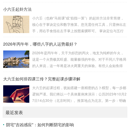
基础。一、 安星诀的核心框架安星诀并非单一口诀，而是一
小六壬起卦方法
个完整的系统，遵循严格的步骤。其核心顺序是：定紫微 →
安十四主星 → 布辅星 → 排四化。整个排盘流程与安星诀的依
小六壬（也称“马前课”或“掐指一算”）的起卦方法非常简便，
赖关系，可以清晰地通过下图展现：二、 核心安星诀详解1.
核心在于掌诀定位和数字推算。您无需任何工具，只需伸出左
安紫微星诀（定帝星）这是所有安星的第一步，至关重要。口
手，用右手食指在左手掌上按图索骥即可。 掌诀定位与五行
诀：紫微天机星逆行，隔一阳武天同行，...
属性：大安：位于食指根部，属木，青龙，主数1、4、5，大
2026年丙午年，哪些八字的人运势最好？
吉。留连：位于食指指尖，属水，玄武，主数2、7、8，凶。
速喜：位于中指指尖，属火，朱雀，主数3、6、9，吉。赤
2026年是丙午年，天干为炽烈的丙火，地支为纯粹的午火，
口：位于无名指指尖，属金，白虎，主数4、1、2，凶。小
这是一个火势极其旺盛、能量极强的年份。对于不同八字格局
吉：位于无名指根部，属木，六合，主数5、3、8，吉。空
的人来说，这一年将是冰火两重天的体验。有些人会如鱼得
亡：位于中指根部，属土，勾陈，...
水，运势冲天；而有些人则会倍感煎熬，挑战重重。核心原
大六壬如何排四课三传？完整起课步骤详解
理：吉凶在于平衡与需求八字讲究五行平衡与“喜用神”。喜用
神就是那个能对你的命局起到最好平衡、补助作用的五行。20
大六壬的起课过程，犹如搭建一座精密的占卜模型，每一步都
26年丙午，是火力全开的一年。因此：八字命局中“喜火”、“用
逻辑严谨。我们将以一个具体案例来演示：公历2023年10月2
火”的人，等于得到了天地最强能量的帮助，犹如天降神助，
7日14点30分（北京时间）。推算地点为北京。第一步：明确
运势自然一飞冲天。八字命局中“忌火”的人...
概念与准备工具四课：事物的四个发展阶段或矛盾的四个层
最近发表
面。它是分析事体现状的基石。三传：事物发展、演变的三个
核心过程（发用、移易、归计）。它是推演事态发展的主线。
阴宅"吉凶感应"：如何判断阴宅的影响
你需要：一张空白的天地盘（内含十二地支）、月将、当天日