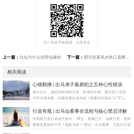
扫一扫在手机阅读、分享本文
上一篇：
仇仙为什么找带仙缘的
下一篇：
阴宅坟墓风水铁口直断：看懂这些，你也能断吉凶
相关阅读
心镜勤拂 | 出马弟子最易犯之五种心性错误
修行日久，感应却时灵时不灵、时准时不准。查过堂口无碍，
日常功课未断，问题究竟出在何处？答案往往落在“心”字上。
心性若偏，做什么都事倍功半。今日便将此五种心性病相、危
害与对治之法，为诸位善信一一剖明。错误一：分别心太重
行道有规 | 出马仙看事全流程与核心禁忌详解
——看人下菜碟病症：见有钱者热情，见贫困者冷淡；对“有身
常闻新立堂口者迷茫发问：“师父，香案已立，仙家已至，然则
份”者恭敬，对普通人敷衍。以缘主之外在条件决定自己之态
看事究竟如何下手？规矩为何？”答曰：出马看事，乃是代天宣
度。后果：仙家看的是平等心，非分别心。你对人有别，仙家
化、为人解厄之责，绝非儿戏。若无规矩，则如盲人骑瞎马，
感应亦对你“有别”——忽强忽弱，断断续续。对治·平等心训