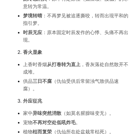
意转为常温。
梦境转晴
：不再梦见被追逐撕咬，转而出现平和的
指引梦。
时辰无应
：原本固定时辰发作的心悸、头痛不再出
现。
香火显象
上香时香烟
从打卷转为直上
，香灰落处自然散开不
成堆。
供品
三日不腐
（仇仙受供后常留浊气致供品速
腐）。
外应征兆
家中
异味突然消散
（如莫名腥臊味变无）。
宠物
不再对空处低吼炸毛
。
植物
枯而复荣
（仇仙所在处盆栽常枯死）。