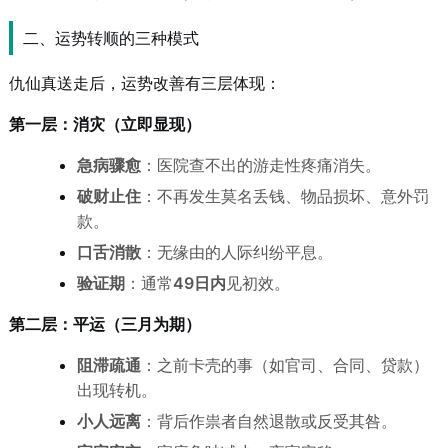
二、运势转顺的三种模式
仇仙真送走后，运势改善有三层体现：
第一层：消灾（立即显现）
急病骤愈
：医院查不出的游走性疼痛消失。
破财止住
：不再发生莫名丢钱、物品损坏、意外罚
款。
口舌消散
：无缘由的人际纠纷平息。
验证期
：通常
49日内
见初效。
第二层：平运（三月为期）
阻滞疏通
：之前卡壳的事（如官司、合同、贷款）
出现转机。
小人远离
：背后作祟者自然退散或反受其咎。