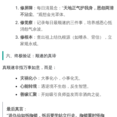
修屏障
：每日清晨念：“
天地正气护我身，恩怨两清
不沾尘
。”观想金光罩体。
修觉察
：记录每日最顺遂的三件事，培养感恩心抵
消怨气余波。
修根本
：查出祖上结仇根源（如嗜杀、背信），立
家规永戒。
六、终极验证：顺遂的真谛
真顺遂非指万事如意，而是：
灾祸化小
：大事化小，小事化无。
心能转境
：遇逆境不生怨，反生智慧。
善缘汇聚
：开始吸引良师益友而非酒肉之徒。
最后真言
：
“送仇仙如拆枷锁，拆后要学站立行走。枷锁重时怪枷