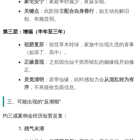
家宅安宁
：家庭争吵减少，夜寐安稳。
关键点
：此阶段需
配合自身善行
，如主动化解旧
怨、布施贫弱。
第三层：增福（半年至三年）
祖荫复苏
：祖坟草木转绿，家族中出现久违的喜事
（如添丁、高中）。
正缘显现
：之前因仇仙干扰而错乱的姻缘线开始修
正。
灵觉清明
：若带仙缘，此时感知力会
从混乱转为有
序
，不再接收负面信息。
三、可能出现的“反潮期”
约三成案例会经历短暂反复：
残气未清