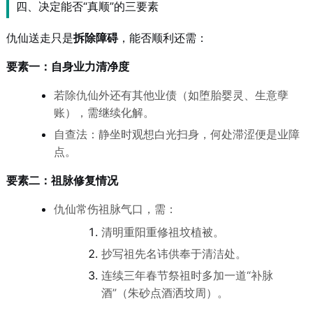
四、决定能否“真顺”的三要素
仇仙送走只是
拆除障碍
，能否顺利还需：
要素一：自身业力清净度
若除仇仙外还有其他业债（如堕胎婴灵、生意孽
账），需继续化解。
自查法：静坐时观想白光扫身，何处滞涩便是业障
点。
要素二：祖脉修复情况
仇仙常伤祖脉气口，需：
清明重阳重修祖坟植被。
抄写祖先名讳供奉于清洁处。
连续三年春节祭祖时多加一道“补脉
酒”（朱砂点酒洒坟周）。