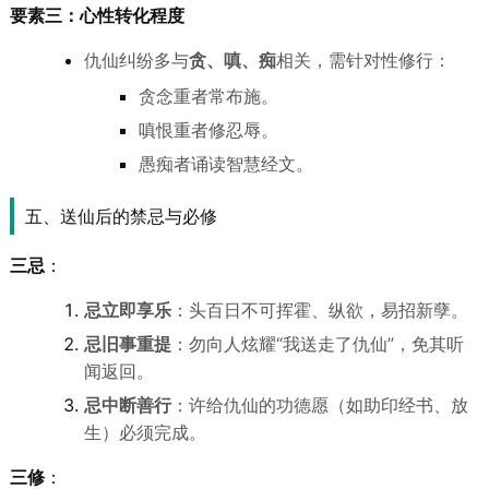
要素三：心性转化程度
仇仙纠纷多与
贪、嗔、痴
相关，需针对性修行：
贪念重者常布施。
嗔恨重者修忍辱。
愚痴者诵读智慧经文。
五、送仙后的禁忌与必修
三忌
：
忌立即享乐
：头百日不可挥霍、纵欲，易招新孽。
忌旧事重提
：勿向人炫耀“我送走了仇仙”，免其听
闻返回。
忌中断善行
：许给仇仙的功德愿（如助印经书、放
生）必须完成。
三修
：