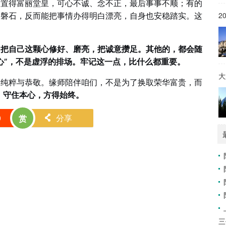
布置得富丽堂皇，可心不诚、念不正，最后事事不顺；有的
2
如磐石，反而能把事情办得明白漂亮，自身也安稳踏实。这
，把自己这颗心修好、磨亮，把诚意攒足。其他的，都会随
心”，不是虚浮的排场。牢记这一点，比什么都重要。
大
份纯粹与恭敬。缘师陪伴咱们，不是为了换取荣华富贵，而
。
守住本心，方得始终。
0
分享
赏
󰄯
三