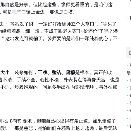
，那自然是好事。但比起这些，缘师更看重的，是咱们这
，就是把堂口镶上金边，那也是白搭。
边：“等我发了财，一定好好给缘师立个大堂口”、“等买了
为缘师着想，细一想，不成了跟老人家“讨价还价”了吗？潜
。” 这出发点可就偏了。缘师要的是咱们一颗纯粹的心，不
子大小、装修如何，
干净、整洁、肃穆
是根本。真正的功
动
络不清、手续不全、心性不稳，外表装点得再像天宫，也是
日不适、步履维艰的，问题多半出在内部没理顺，与外在那
没那么多苛刻要求，但咱自己心里得有条正道。如果走偏了
至教训，那是慈悲，是怕咱们在邪路上越走越远，最后无法