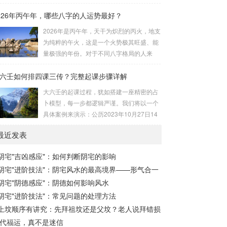
手食指在左手掌上按图索骥即可。 掌诀定位
下图展现：二、 核心安星诀详解1. 安紫微星
026年丙午年，哪些八字的人运势最好？
与五行属性：大安：位于食指根部，属木，
诀（定帝星）这是所有安星的第一步，至关
青龙，主数1、4、5，大吉。留连：位于食
2026年是丙午年，天干为炽烈的丙火，地支
重要。口诀：紫微天机星逆行，隔一阳武天
指指尖，属水，玄武，主数2、7、8，凶。
为纯粹的午火，这是一个火势极其旺盛、能
同行，...
速喜：位于中指指尖，属火，朱雀，主数
量极强的年份。对于不同八字格局的人来
3、6、9，吉。赤口：位于无名指指尖，属
说，这一年将是冰火两重天的体验。有些人
金，白虎，主数4、1、2，凶。小吉：位于
六壬如何排四课三传？完整起课步骤详解
会如鱼得水，运势冲天；而有些人则会倍感
无名指根部，属木，六合，主数5、3、8，
煎熬，挑战重重。核心原理：吉凶在于平衡
大六壬的起课过程，犹如搭建一座精密的占
吉。空亡：位于中指根部，属土，勾陈，...
与需求八字讲究五行平衡与“喜用神”。喜用
卜模型，每一步都逻辑严谨。我们将以一个
神就是那个能对你的命局起到最好平衡、补
具体案例来演示：公历2023年10月27日14
助作用的五行。2026年丙午，是火力全开的
点30分（北京时间）。推算地点为北京。第
一年。因此：八字命局中“喜火”、“用火”的
最近发表
一步：明确概念与准备工具四课：事物的四
人，等于得到了天地最强能量的帮助，犹如
个发展阶段或矛盾的四个层面。它是分析事
天降神助，运势自然一飞冲天。八字命局
阴宅"吉凶感应"：如何判断阴宅的影响
体现状的基石。三传：事物发展、演变的三
中“忌火”的人...
阴宅"进阶技法"：阴宅风水的最高境界——形气合一
个核心过程（发用、移易、归计）。它是推
演事态发展的主线。你需要：一张空白的天
阴宅"阴德感应"：阴德如何影响风水
地盘（内含十二地支）、月将、当天日干日
阴宅"进阶技法"：常见问题的处理方法
支。第二步：核心步骤——排四课四课是“三
上坟顺序有讲究：先拜祖坟还是父坟？老人说拜错损
传”之母，此步必须精准。1. 定月将（布“天
代福运，真不是迷信
盘”的...