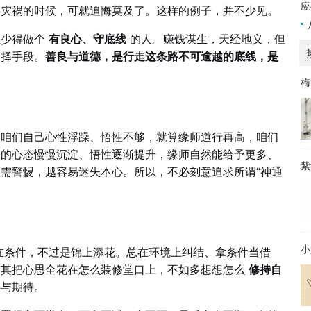
应
招灾祸的时候，可就追悔莫及了。这样的例子，并不少见。
至少得做个
有良心、守底线
的人。赚钱谋生，天经地义，但
不择手段。
善良与道德，是行走这条路不可逾越的底线，是
梅
。咱们自己心性浮躁、悟性不够，就算缘师道行再高，咱们
们的心态慢慢沉淀、悟性逐渐提升，缘师自然能给予更多、
紫
需警惕，越容易迷失本心。所以，不必刻意追求所谓“神通
小
在条件，不过是锦上添花。总在环境上纠结、拿条件当借
与其把心思全花在怎么装修堂口上，不如多想想怎么
修持自
伴与期待。