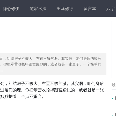
禅心修佛
道家术法
出马修行
留言本
八字
劲，纠结房子不够大、布置不够气派。其实啊，咱们身后的缘分
。你把堂营收拾得跟宫殿似的，或者就是一张桌子、一个简单的
.
较劲，纠结房子不够大、布置不够气派。其实啊，咱们身后
最
挑过咱们的理。你把堂营收拾得跟宫殿似的，或者就是一张
边默默护着，半点不嫌弃。