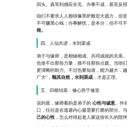
回头。真等到感应全无、办事不成，甚至反
咱们不要求人人都得像菩萨般宏大愿力，但
不可赚黑心钱；办事解忧，是本分，但不可
根。
四、人仙共进，水到渠成
弟子与缘师，是相辅相成、共同成就的关系
也使不出那份力量，接不住那份点拨。当咱
更清晰的助力。不过也要知道，能力越大，越
广大”，
顺其自然，水到渠成
，才是正理。
五、归根结底：修心胜于修堂
说到底，缘师看的是弟子的
心性与诚意
。外
口，往往是在逃避内心最需要打磨的部分。
己的心性
，怎么对得起老人家这份长久的陪