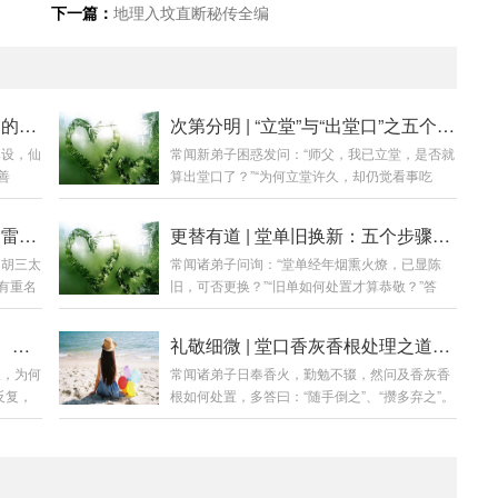
下一篇：
地理入坟直断秘传全编
行道有度 | 立堂之后，必须遵守的五项看事原则
次第分明 | “立堂”与“出堂口”之五个本质区别
已设，仙
常闻新弟子困惑发问：“师父，我已立堂，是否就
善
算出堂口了？”“为何立堂许久，却仍觉看事吃
门迎客。
力？”答曰：立堂是仪轨之始，出堂口是功夫之
则墙裂
成。 二者如婚礼与过日子，虽有关联，实为两
名相非相 | 为何堂单仙家名讳多雷同？五因详解
更替有道 | 堂单旧换新：五个步骤，敬送迎请之全法
，亦乱
事。若混为一谈，则易生急功近利之心，反成修
的胡三太
常闻诸弟子问询：“堂单经年烟熏火燎，已显陈
，为诸
行路上之障碍。今日便为诸位详述此二者之五个
有重名
旧，可否更换？”“旧单如何处置才算恭敬？”答
立堂不
本质区别。第一章：区别一——性质不同（仪式
佛，莫
曰：堂单承载仙灵气场，岁月久矣，尘垢蒙蔽，
式完
vs 状态）立堂（仪式）如新婚典礼，是一场正式
之本名，
气运滞涩，更换乃理所应当。然此非俗事，乃庄
仙家请
确立关系的仪式。通过请师、设单、焚香、落座
危墙之下 | 详解“半堂口”：定义、危害与化解之道
礼敬细微 | 堂口香灰香根处理之道：处置不当，福运亦成空
为诸位
严仪轨。今日便将换堂单之判断标准、吉日良
需时间
等流程，确立弟子与仙家的正式盟约。出堂口
久，为何
常闻诸弟子日奉香火，勤勉不辍，然问及香灰香
代号非
辰、详尽步骤与核心忌讳，为诸位一一厘清。第
建立稳
（状态）如婚后生活，是一种状态。当弟子与仙
反复，
根如何处置，多答曰：“随手倒之”、“攒多弃之”。
乃“代
一章：缘起——何时该换堂单？堂单乃仙家法脉
家磨合日久，...
何意？
殊不知，此乃大不敬。香灰：为香火承载仙师灵
”。譬
之载体，出现以下情形，即为更换之机：破损严
之功，如
气与弟子心意所化，非寻常尘灰，乃是沟通之媒
工服
重：边角撕裂、纸质风化、字迹模糊难辨。门面
今日便
介，能量之载体。香根：为香火燃尽后之“骨
决问题
有损，灵气难聚。污浊不堪：经年香火熏染，油
。第一
架”，亦是信号连接之残迹，非无用之物。处理不
“人工服
腻黑垢过重，或有水渍、霉斑。此为秽气所侵，