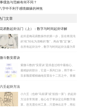
事缓急与范畴有何不同？
八字中不利于感情姻缘的神煞
热门文章
花易数起卦法门（上）：数字与时间起卦详解
起卦是梅花易数操作的第一步，旨在将混沌
的“机”转化为清晰的“数”，再由“数”定“象”。
在所有起卦法中，数字与时间起卦法最为常
用、便捷且精准。一、数字起卦法：万物皆
微斗数安星诀
数这是梅花易数最核心的起卦方法。任何一
组数字，只要它是“偶然”得到的，都可以用
紫微斗数的“安星诀”是排盘过程中最核心、
来起卦。步骤：分拆数字：将得到的一组数
最精妙的部分，它是一系列口诀，用于将一
字（通常是三位数）分成两半。前几位数为
百多颗星曜精确地安置在十二宫之中。掌握
上卦，后几位数为下卦。如果数字是偶数
安星诀，是理解紫微斗数哲学架构和进行手
位，则前后平分；如果是奇数位，则前部分
六壬起卦方法
动排盘的基础。一、 安星诀的核心框架安星
比后部分少一位。例如，数字 256：前一
诀并非单一口诀，而是一个完整的系统，遵
小六壬（也称“马前课”或“掐指一算”）的起卦
位 2 为上卦后两位...
循严格的步骤。其核心顺序是：定紫微 →
方法非常简便，核心在于掌诀定位和数字推
安十四主星 → 布辅星 → 排四化。整个排盘
算。您无需任何工具，只需伸出左手，用右
流程与安星诀的依赖关系，可以清晰地通过