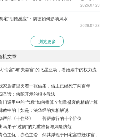
2026.07.23
阴宅"阴德感应"：阴德如何影响风水
2026.07.23
浏览更多
随机文章
从“命宫”与“夫妻宫”的飞星互动，看婚姻中的权力流
我家族谱里夹着一张借条，借主已经死了两百年
四圣谛：佛陀开示的根本教法
奇门遁甲中的“气数”如何推算？能量盛衰的精确计算
佛教中的十如是：法华经的实相解说
华严部《十住经》——菩萨修行的十个阶位
出马弟子“过阴”的九重准备与风险防范
青色主忧，赤色主讼，然其浮现于田宅宫或迁移宫，