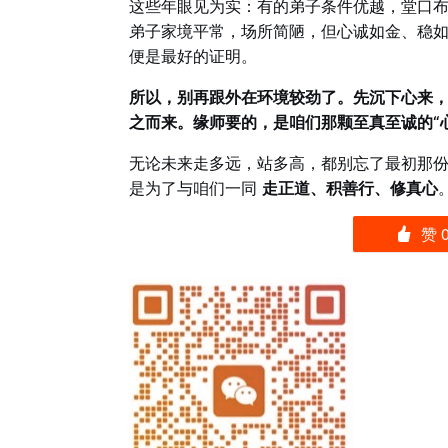
这些年眼见为实：有的弟子条件优越，堂口
弟子家境平常，场所简陋，但心诚如金、稳
便是最好的证明。
所以，别再跟外在环境较劲了。先沉下心来
之而来。缘师要的，是咱们那颗至真至诚的“
无论未来走多远，站多高，都别忘了最初那
是为了与咱们一同
走正道、积善行、修真心
赞
󰄼