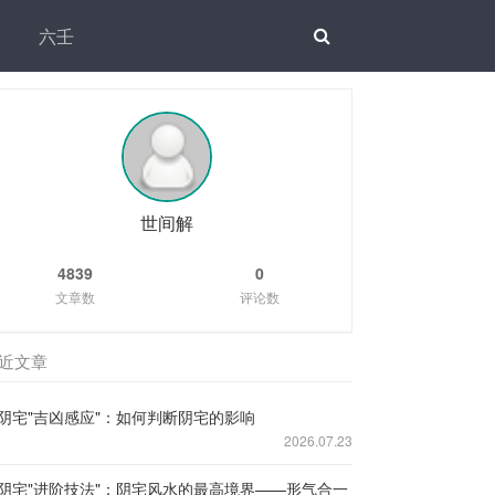
六壬
世间解
4839
0
文章数
评论数
近文章
阴宅"吉凶感应"：如何判断阴宅的影响
2026.07.23
阴宅"进阶技法"：阴宅风水的最高境界——形气合一