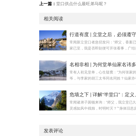
上一篇：
堂口供点什么最旺弟马呢？
相关阅读
常闻新立堂口者急切发问：“师父，香案
家已至，我是否即刻便可开张看事，广结
缘？”答曰：立堂如破土动工，看事如开
若地基未稳、砖瓦未干，便急于开张，轻
屋漏，重则房倒人伤。行道之事，急不来
常有人初见堂单，心生疑窦：“为何张家
不得。今日便将立堂初期看事之五项铁律
爷，与李家的胡三太爷同名同姓？仙家亦
位新弟子一一阐明。第一章：原则一——
之俗？”更有弟子自疑：“吾家堂单与人仿
等于可以看事（需经磨合）核心要义：仪
非法脉有伪？”答曰：堂单之名，非仙家
成，仅是“领证”，尚未“上岗”。立堂是将
乃修行界之“公用密号”。其理若何？今日
回“家”，但家里如何相处、如何配合，还
常闻诸弟子困顿来询：“师父，我立堂已
详述五因，以解群疑。第一章：总论——
打磨。磨合期关键任务：每日香火不断：
灵感如风中残烛，时明时灭？”“身体旧恙
真名首要之务，须明一理：堂单上所书，
定的沟通习惯，...
查无实据，是否堂口未全？”“半堂口究竟
号”与“职称”，而非仙家之“真名”与“身份证
于我何害？”答曰：半堂口，乃堂口未竟
喻：如同拨打客服电话，你呼叫的是“人
大厦建半而停工，虽具雏形，实藏隐患。
务”，接听者千万，皆为此名，但为你解
发表评论
将此中因果、利害与解厄之法，详述分明
的，是其中具体一员。堂单之名，即是那