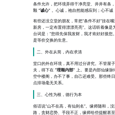
条件允许，把环境弄得干净亮堂、井井有条
颗
“诚心”
。心诚，祂自然能感应到；心不诚
有些还没立堂的朋友，常把“条件不好”挂在嘴
新房，一定布置得漂漂亮亮”。这话听着像是
台词是：“您得先保我发财，我才肯好好接您
是等价交换的生意。
二、外在从简，内在求清
堂口的外在环境，真不用过分讲究。不管屋
夫，得下在
“理顺内部”
上。要是内部仙缘脉
空中楼阁，办不了事，自己还难受。那些终
点排场毫无关系。
三、心性为根，德行为本
俗话说“山不在高，有仙则名”。缘师随和，
路，贪财恋势、手段不正，缘师给些提醒甚