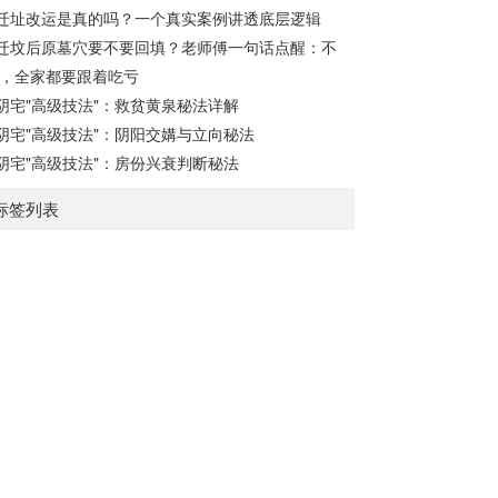
迁址改运是真的吗？一个真实案例讲透底层逻辑
迁坟后原墓穴要不要回填？老师傅一句话点醒：不
，全家都要跟着吃亏
阴宅"高级技法"：救贫黄泉秘法详解
阴宅"高级技法"：阴阳交媾与立向秘法
阴宅"高级技法"：房份兴衰判断秘法
标签列表