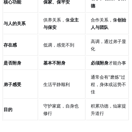
核心功能
保家、保平安
德
供养关系，像
业主
合作关系，像
创始
与人的关系
与保安
人与团队
高调，通过弟子显
存在感
低调，感觉不到
化
是否附身
基本不附身
必须附身
才能办事
通常会有“磨炼”过
弟子感受
生活平静顺利
程，身体或运势不
佳
守护家庭，自身也
积累功德，仙家提
目的
修行
升道行