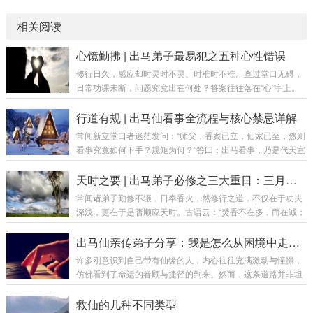
相关阅读
心镜勤拂 | 出马弟子最易犯之五种心性错误
修行日久，感应却时灵时不灵、时准时不准。查过堂口无碍，
日常功课未断，问题究竟出在何处？答案往往落在“心”字上。
心性若偏，做什么都事倍功半。今日便将此五种心性病相、危
害与对治之法，为诸位善信一一剖明。错误一：分别心太重
行道有规 | 出马仙看事全流程与核心禁忌详解
——看人下菜碟病症：见有钱者热情，见贫困者冷淡；对“有身
常闻新立堂口者迷茫发问：“师父，香案已立，仙家已至，然则
份”者恭敬，对普通人敷衍。以缘主之外在条件决定自己之态
看事究竟如何下手？规矩为何？”答曰：出马看事，乃是代天宣
度。后果：仙家看的是平等心，非分别心。你对人有别，仙家
化、为人解厄之责，绝非儿戏。若无规矩，则如盲人骑瞎马，
感应亦对你“有别”——忽强忽弱，断断续续。对治·平等心训
夜半临深池，不仅误人，更易自伤。今日便将这看事之请仙、
天时之要 | 出马弟子必修之三大重日：三月三、六月六、九月九
练：无论来者何人，皆视如父母、兄弟、姊妹。问...
查事、化解、忌讳，从头至尾，详述分明。第一章：看事前之
常闻诸弟子勤修不辍，日奉香火，然修行之道，不仅在于功夫
准备——请仙、报八字、踩窍第一要：请仙（搭桥引路）看事
深浅，更在于是否顺应天时。古语云：“焚香不在多，而在诚；
之前，必先请仙家临坛。弟子之肉身，仅为“器皿”，若无仙家
修行不在久，而在机。”一年之中，有三大重日，乃仙门气场最
入驻，则无神通可施。常见方法：燃香为引：香火乃仙家之信
为殊胜之时。于此三日修行，一炷香之功可抵平日十炷。今日
出马仙亲传弟子分享：我是怎么从困境中走出来的
号，若无香，则如手机无信号，信息难通。新弟...
便为诸位详解此三节之来由、意义与仪轨。第一章：总论——
许多刚意识到自己带有仙缘的人，内心往往充满激动与憧憬，
何谓“重日”？三月三、六月六、九月九，皆为农历中“月日同
仿佛看到了命运的眷顾与捷径的到来。然而，这条道路并非坦
数”之重日。在传统玄学中，“重日”乃天地交感、阴阳交泰之
途，更多时候是一场对心性的深度磨砺与考验。一、初识缘分
刻，能量场远较平日活跃。仙家与人间的通道亦会因此变得更
的激动与迷茫当身体开始出现莫名不适，被点破带有缘分时，
救仙的几种不同类型
为通畅，故为弟子与仙师沟通之黄金窗口。日...