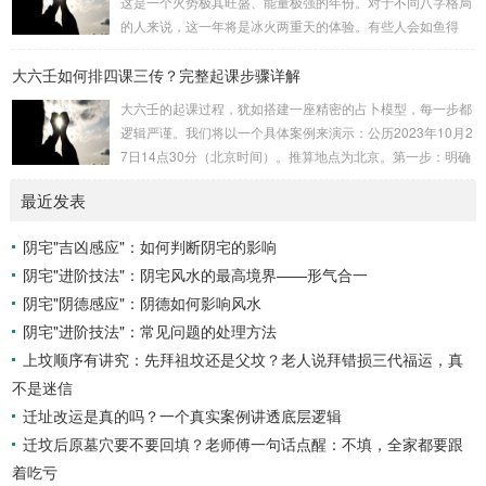
这是一个火势极其旺盛、能量极强的年份。对于不同八字格局
吉：位于无名指根部，属木，六合，主数5、3、8，吉。空
的人来说，这一年将是冰火两重天的体验。有些人会如鱼得
亡：位于中指根部，属土，勾陈，...
水，运势冲天；而有些人则会倍感煎熬，挑战重重。核心原
大六壬如何排四课三传？完整起课步骤详解
理：吉凶在于平衡与需求八字讲究五行平衡与“喜用神”。喜用
神就是那个能对你的命局起到最好平衡、补助作用的五行。20
大六壬的起课过程，犹如搭建一座精密的占卜模型，每一步都
26年丙午，是火力全开的一年。因此：八字命局中“喜火”、“用
逻辑严谨。我们将以一个具体案例来演示：公历2023年10月2
火”的人，等于得到了天地最强能量的帮助，犹如天降神助，
7日14点30分（北京时间）。推算地点为北京。第一步：明确
运势自然一飞冲天。八字命局中“忌火”的人...
概念与准备工具四课：事物的四个发展阶段或矛盾的四个层
最近发表
面。它是分析事体现状的基石。三传：事物发展、演变的三个
核心过程（发用、移易、归计）。它是推演事态发展的主线。
阴宅"吉凶感应"：如何判断阴宅的影响
你需要：一张空白的天地盘（内含十二地支）、月将、当天日
阴宅"进阶技法"：阴宅风水的最高境界——形气合一
干日支。第二步：核心步骤——排四课四课是“三传”之母，此
步必须精准。1. 定月将（布“天盘”的...
阴宅"阴德感应"：阴德如何影响风水
阴宅"进阶技法"：常见问题的处理方法
上坟顺序有讲究：先拜祖坟还是父坟？老人说拜错损三代福运，真
不是迷信
迁址改运是真的吗？一个真实案例讲透底层逻辑
迁坟后原墓穴要不要回填？老师傅一句话点醒：不填，全家都要跟
着吃亏