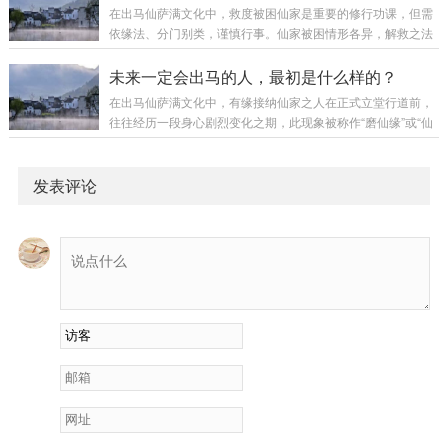
最初的感受可能是“终于来了”的兴奋，甚至有一种“高人一等”的
在出马仙萨满文化中，救度被困仙家是重要的修行功课，但需
虚幻感。于是开始急切地全网搜寻“有缘人”，渴望早日立堂安
依缘法、分门别类，谨慎行事。仙家被困情形各异，解救之法
位，想象着自此神通具足、财源广进。这份急切与贪求，正是
亦须对症施为，不可盲目强求，否则不仅难以救度他缘，反易
磨难开始的信号。二、寻觅路上的坎坷与试炼随着身体感应的
伤及自身堂口根本。以下依据传统经验，分类阐述：一、被其
未来一定会出马的人，最初是什么样的？
加剧，寻找“有缘师父”的脚步会更匆忙，却...
他堂口扣留的仙家此类情形需辨明缘由，区别对待：借用未归
在出马仙萨满文化中，有缘接纳仙家之人在正式立堂行道前，
者：若仙家仅被他堂临时借用，未受强制拘束，本门弟子常可
往往经历一段身心剧烈变化之期，此现象被称作“磨仙缘”或“仙
通过上方语言沟通或焚香禀明，直接唤回。受制被困者：若仙
家磨弟子”。这些征兆虽在玄学体系中有其解释，但弟子当知，
家被符咒、绳索、铁笼、栏杆等法物禁锢，则须解救者具备相
一切感知须以清醒之心对待，不可偏执妄断。一、身感异状：
应能力：对身上有符咒者，须通晓破符之法，依咒文性...
窍开脉通之象1. 无名病痛缠身弟子常觉头晕头痛、心慌胸闷、
发表评论
肩背沉冷、关节酸楚、周身乏力，或忽冷忽热，如被寒暑交替
侵袭。此等症候虽经医院查探却往往未见实病，然弟子自身苦
楚深切，此乃仙家催动体内气脉，疏通关窍之过程，意在将凡
身逐步调为可通灵应感之器。2. 窍位开...