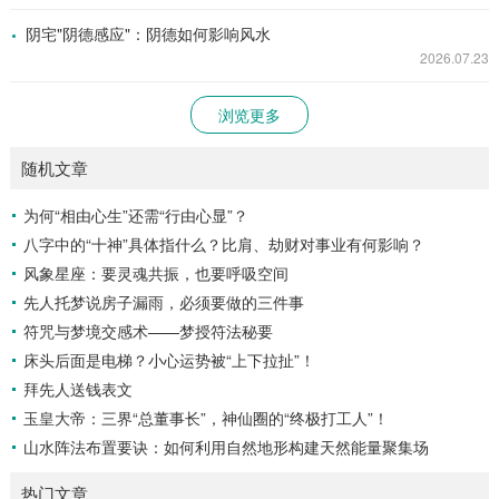
阴宅"阴德感应"：阴德如何影响风水
2026.07.23
浏览更多
随机文章
为何“相由心生”还需“行由心显”？
八字中的“十神”具体指什么？比肩、劫财对事业有何影响？
风象星座：要灵魂共振，也要呼吸空间
先人托梦说房子漏雨，必须要做的三件事
符咒与梦境交感术——梦授符法秘要
床头后面是电梯？小心运势被“上下拉扯”！
拜先人送钱表文
玉皇大帝：三界“总董事长”，神仙圈的“终极打工人”！
山水阵法布置要诀：如何利用自然地形构建天然能量聚集场
热门文章