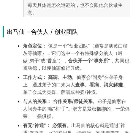
每天具体是怎么巡逻的，也不会跟他合伙做生
意。
出马仙 - 合伙人 / 创业团队
角色定位：
像是一个“创业团队”（通常是胡黄白柳
灰等仙家），它们选中一个有特殊缘分的人（叫
做“弟子”或“香童”），
合伙开一个“事务所”
，共同积
累功德，以便仙家修行升级。
工作方式：
高调、主动
。仙家会“附身”在弟子身
上，通过弟子的口来为人
查事、看病、消灾解难
。
弟子会成为灵媒、萨满或神婆/神汉。
与人的关系：
合作关系/师徒关系
。弟子是仙家在
人间办事的“嘴”和“手”。双方是紧密捆绑的，一荣俱
荣，一损俱损。
有无“神通”：
必须有
。出马仙的核心就是通过“神
通”来办事，比如看因果、治虚病、预测未来等。没