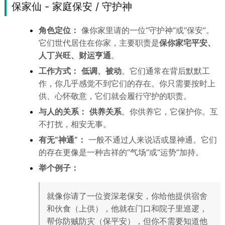
保家仙 - 家庭保安 / 守护神
角色定位：
像你家里请的一位“守护神”或“保安”。
它们世代居住在你家，主要职责是
保你家宅平安、
人丁兴旺、财运亨通
。
工作方式：
低调、被动
。它们通常在背后默默工
作，你几乎感觉不到它们的存在。你只需要按时上
供、心怀敬意，它们就会履行守护的职责。
与人的关系：
供养关系
。你供养它，它保护你。互
不打扰，相安无事。
有无“神通”：
一般不通过人来说话或显神通。它们
的存在更像是一种吉祥的“气场”或“运势”加持。
举个例子：
就像你请了一位资深老保安，你给他提供宿舍
和伙食（上供），他就在门口和院子里巡逻，
帮你防贼防灾（保平安），但你不需要知道他