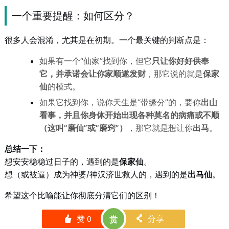
一个重要提醒：如何区分？
很多人会混淆，尤其是在初期。一个最关键的判断点是：
如果有一个“仙家”找到你，但它
只让你好好供奉
它，并承诺会让你家顺遂发财
，那它说的就是
保家
仙
的模式。
如果它找到你，说你天生是“带缘分”的，要你
出山
看事，并且你身体开始出现各种莫名的病痛或不顺
（这叫“磨仙”或“磨窍”）
，那它就是想让你
出马
。
总结一下：
想安安稳稳过日子的，遇到的是
保家仙
。
想（或被逼）成为神婆/神汉济世救人的，遇到的是
出马仙
。
希望这个比喻能让你彻底分清它们的区别！
赞
0
分享
赏
󰄼
󰄯