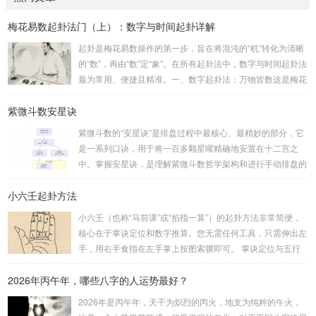
梅花易数起卦法门（上）：数字与时间起卦详解
起卦是梅花易数操作的第一步，旨在将混沌的“机”转化为清晰
的“数”，再由“数”定“象”。在所有起卦法中，数字与时间起卦法
最为常用、便捷且精准。一、数字起卦法：万物皆数这是梅花
易数最核心的起卦方法。任何一组数字，只要它是“偶然”得到
紫微斗数安星诀
的，都可以用来起卦。步骤：分拆数字：将得到的一组数字
（通常是三位数）分成两半。前几位数为上卦，后几位数为下
紫微斗数的“安星诀”是排盘过程中最核心、最精妙的部分，它
卦。如果数字是偶数位，则前后平分；如果是奇数位，则前部
是一系列口诀，用于将一百多颗星曜精确地安置在十二宫之
分比后部分少一位。例如，数字 256：前一位 2 为上卦后两
中。掌握安星诀，是理解紫微斗数哲学架构和进行手动排盘的
位...
基础。一、 安星诀的核心框架安星诀并非单一口诀，而是一
小六壬起卦方法
个完整的系统，遵循严格的步骤。其核心顺序是：定紫微 →
安十四主星 → 布辅星 → 排四化。整个排盘流程与安星诀的依
小六壬（也称“马前课”或“掐指一算”）的起卦方法非常简便，
赖关系，可以清晰地通过下图展现：二、 核心安星诀详解1.
核心在于掌诀定位和数字推算。您无需任何工具，只需伸出左
安紫微星诀（定帝星）这是所有安星的第一步，至关重要。口
手，用右手食指在左手掌上按图索骥即可。 掌诀定位与五行
诀：紫微天机星逆行，隔一阳武天同行，...
属性：大安：位于食指根部，属木，青龙，主数1、4、5，大
2026年丙午年，哪些八字的人运势最好？
吉。留连：位于食指指尖，属水，玄武，主数2、7、8，凶。
速喜：位于中指指尖，属火，朱雀，主数3、6、9，吉。赤
2026年是丙午年，天干为炽烈的丙火，地支为纯粹的午火，
口：位于无名指指尖，属金，白虎，主数4、1、2，凶。小