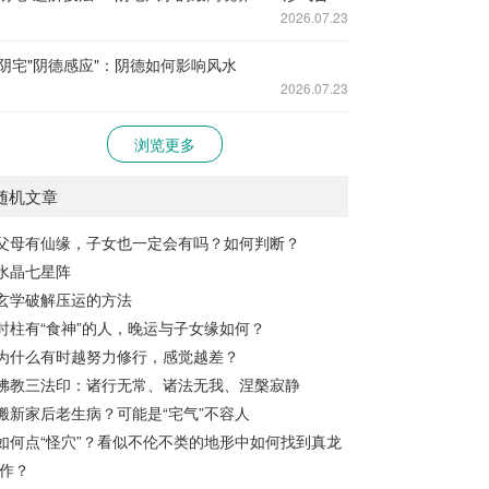
2026.07.23
阴宅"阴德感应"：阴德如何影响风水
2026.07.23
浏览更多
随机文章
父母有仙缘，子女也一定会有吗？如何判断？
水晶七星阵
玄学破解压运的方法
时柱有“食神”的人，晚运与子女缘如何？
为什么有时越努力修行，感觉越差？
佛教三法印：诸行无常、诸法无我、涅槃寂静
搬新家后老生病？可能是“宅气”不容人
如何点“怪穴”？看似不伦不类的地形中如何找到真龙
作？