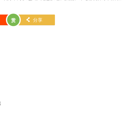
1
分享
赏
󰄯
信