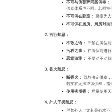
不可与佛菩萨同案供奉：
供奉体系也不同。若同室
不可供在卧室：
卧室为人
不可供在厕所、厨房对面
言行禁忌：
不敬之语：
严禁在牌位前
污秽之事：
在牌位前进行
恶意猜测：
不要动不动就
香火禁忌：
断香火：
既然决定供奉，
若实在无法继续供奉，需
使用劣质香：
尽量使用天
外人干扰禁忌：
严禁外人（尤其是心术不