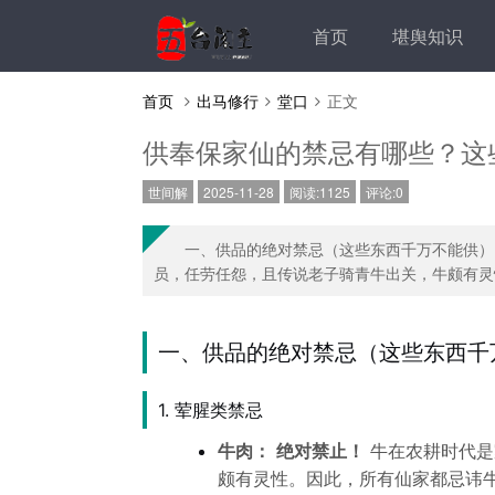
首页
堪舆知识
首页
出马修行
堂口
正文
供奉保家仙的禁忌有哪些？这
世间解
2025-11-28
阅读:1125
评论:0
一、供品的绝对禁忌（这些东西千万不能供）1
员，任劳任怨，且传说老子骑青牛出关，牛颇有灵性
一、供品的绝对禁忌（这些东西千
1. 荤腥类禁忌
牛肉：
绝对禁止！
牛在农耕时代是
颇有灵性。因此，所有仙家都忌讳