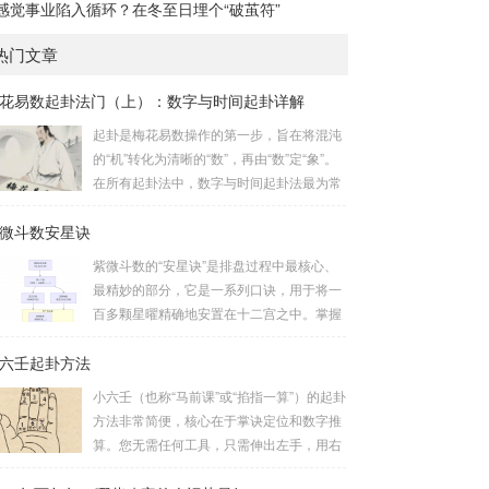
感觉事业陷入循环？在冬至日埋个“破茧符”
热门文章
花易数起卦法门（上）：数字与时间起卦详解
起卦是梅花易数操作的第一步，旨在将混沌
的“机”转化为清晰的“数”，再由“数”定“象”。
在所有起卦法中，数字与时间起卦法最为常
用、便捷且精准。一、数字起卦法：万物皆
微斗数安星诀
数这是梅花易数最核心的起卦方法。任何一
组数字，只要它是“偶然”得到的，都可以用
紫微斗数的“安星诀”是排盘过程中最核心、
来起卦。步骤：分拆数字：将得到的一组数
最精妙的部分，它是一系列口诀，用于将一
字（通常是三位数）分成两半。前几位数为
百多颗星曜精确地安置在十二宫之中。掌握
上卦，后几位数为下卦。如果数字是偶数
安星诀，是理解紫微斗数哲学架构和进行手
位，则前后平分；如果是奇数位，则前部分
六壬起卦方法
动排盘的基础。一、 安星诀的核心框架安星
比后部分少一位。例如，数字 256：前一
诀并非单一口诀，而是一个完整的系统，遵
小六壬（也称“马前课”或“掐指一算”）的起卦
位 2 为上卦后两位...
循严格的步骤。其核心顺序是：定紫微 →
方法非常简便，核心在于掌诀定位和数字推
安十四主星 → 布辅星 → 排四化。整个排盘
算。您无需任何工具，只需伸出左手，用右
流程与安星诀的依赖关系，可以清晰地通过
手食指在左手掌上按图索骥即可。 掌诀定位
下图展现：二、 核心安星诀详解1. 安紫微星