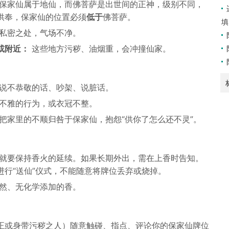
保家仙属于地仙，而佛菩萨是出世间的正神，级别不同，
供奉，保家仙的位置必须
低于
佛菩萨。
填
私密之处，气场不净。
或附近：
这些地方污秽、油烟重，会冲撞仙家。
说不恭敬的话、吵架、说脏话。
不雅的行为，或衣冠不整。
把家里的不顺归咎于保家仙，抱怨“供你了怎么还不灵”。
就要保持香火的延续。如果长期外出，需在上香时告知。
进行“送仙”仪式，不能随意将牌位丢弃或烧掉。
然、无化学添加的香。
正或身带污秽之人）随意触碰、指点、评论你的保家仙牌位