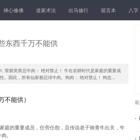
禅心修佛
道家术法
出马修行
留言本
八字
些东西千万不能供
. 荤腥类禁忌牛肉： 绝对禁止！ 牛在农耕时代是家庭的重要成
。因此，所有仙家都忌讳牛肉。狗肉： 绝对禁止！ 狗忠...
万不能供）
最
家庭的重要成员，任劳任怨，且传说老子骑青牛出关，牛
牛肉。