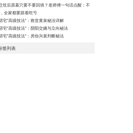
迁坟后原墓穴要不要回填？老师傅一句话点醒：不
，全家都要跟着吃亏
阴宅"高级技法"：救贫黄泉秘法详解
阴宅"高级技法"：阴阳交媾与立向秘法
阴宅"高级技法"：房份兴衰判断秘法
标签列表