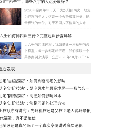
026年丙午年，哪些八字的人运势最好？
与五行属性：大安：位于食指根部，属木，
诀（定帝星）这是所有安星的第一步，至关
青龙，主数1、4、5，大吉。留连：位于食
2026年是丙午年，天干为炽烈的丙火，地支
重要。口诀：紫微天机星逆行，隔一阳武天
指指尖，属水，玄武，主数2、7、8，凶。
为纯粹的午火，这是一个火势极其旺盛、能
同行，...
速喜：位于中指指尖，属火，朱雀，主数
量极强的年份。对于不同八字格局的人来
3、6、9，吉。赤口：位于无名指指尖，属
说，这一年将是冰火两重天的体验。有些人
金，白虎，主数4、1、2，凶。小吉：位于
六壬如何排四课三传？完整起课步骤详解
会如鱼得水，运势冲天；而有些人则会倍感
无名指根部，属木，六合，主数5、3、8，
煎熬，挑战重重。核心原理：吉凶在于平衡
大六壬的起课过程，犹如搭建一座精密的占
吉。空亡：位于中指根部，属土，勾陈，...
与需求八字讲究五行平衡与“喜用神”。喜用
卜模型，每一步都逻辑严谨。我们将以一个
神就是那个能对你的命局起到最好平衡、补
具体案例来演示：公历2023年10月27日14
助作用的五行。2026年丙午，是火力全开的
点30分（北京时间）。推算地点为北京。第
一年。因此：八字命局中“喜火”、“用火”的
最近发表
一步：明确概念与准备工具四课：事物的四
人，等于得到了天地最强能量的帮助，犹如
个发展阶段或矛盾的四个层面。它是分析事
天降神助，运势自然一飞冲天。八字命局
阴宅"吉凶感应"：如何判断阴宅的影响
体现状的基石。三传：事物发展、演变的三
中“忌火”的人...
阴宅"进阶技法"：阴宅风水的最高境界——形气合一
个核心过程（发用、移易、归计）。它是推
演事态发展的主线。你需要：一张空白的天
阴宅"阴德感应"：阴德如何影响风水
地盘（内含十二地支）、月将、当天日干日
阴宅"进阶技法"：常见问题的处理方法
支。第二步：核心步骤——排四课四课是“三
上坟顺序有讲究：先拜祖坟还是父坟？老人说拜错损
传”之母，此步必须精准。1. 定月将（布“天
代福运，真不是迷信
盘”的...
迁址改运是真的吗？一个真实案例讲透底层逻辑