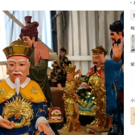
梅
紫
小