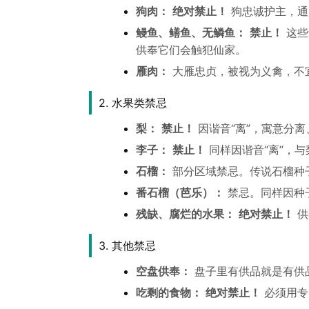
狗肉：
绝对禁止！
狗忠诚护主，通
鳗鱼、鳝鱼、无鳞鱼：
禁止！
这些
供奉它们会触犯仙家。
雁肉：
大雁忠贞，被视为义禽，不
2. 水果类禁忌
梨：
禁止！
因谐音“离”，寓意分
李子：
禁止！
同样因谐音“离”，与
石榴：
部分区域禁忌。传说石榴种
番石榴（芭乐）：
禁忌。同样因种
残缺、腐烂的水果：
绝对禁止！
供
3. 其他禁忌
空盘供奉：
盘子里有供品就是有供
吃剩的食物：
绝对禁止！
必须用专