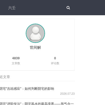
六壬
世间解
4839
0
文章数
评论数
近文章
阴宅"吉凶感应"：如何判断阴宅的影响
2026.07.23
阴宅"进阶技法"：阴宅风水的最高境界——形气合一