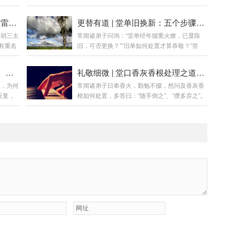
门迎客。
力？”答曰：立堂是仪轨之始，出堂口是功夫之
则墙裂
成。 二者如婚礼与过日子，虽有关联，实为两
名相非相 | 为何堂单仙家名讳多雷同？五因详解
更替有道 | 堂单旧换新：五个步骤，敬送迎请之全法
，亦乱
事。若混为一谈，则易生急功近利之心，反成修
的胡三太
常闻诸弟子问询：“堂单经年烟熏火燎，已显陈
，为诸
行路上之障碍。今日便为诸位详述此二者之五个
有重名
旧，可否更换？”“旧单如何处置才算恭敬？”答
立堂不
本质区别。第一章：区别一——性质不同（仪式
佛，莫
曰：堂单承载仙灵气场，岁月久矣，尘垢蒙蔽，
式完
vs 状态）立堂（仪式）如新婚典礼，是一场正式
之本名，
气运滞涩，更换乃理所应当。然此非俗事，乃庄
仙家请
确立关系的仪式。通过请师、设单、焚香、落座
危墙之下 | 详解“半堂口”：定义、危害与化解之道
礼敬细微 | 堂口香灰香根处理之道：处置不当，福运亦成空
为诸位
严仪轨。今日便将换堂单之判断标准、吉日良
需时间
等流程，确立弟子与仙家的正式盟约。出堂口
久，为何
常闻诸弟子日奉香火，勤勉不辍，然问及香灰香
代号非
辰、详尽步骤与核心忌讳，为诸位一一厘清。第
建立稳
（状态）如婚后生活，是一种状态。当弟子与仙
反复，
根如何处置，多答曰：“随手倒之”、“攒多弃之”。
乃“代
一章：缘起——何时该换堂单？堂单乃仙家法脉
家磨合日久，...
何意？
殊不知，此乃大不敬。香灰：为香火承载仙师灵
”。譬
之载体，出现以下情形，即为更换之机：破损严
之功，如
气与弟子心意所化，非寻常尘灰，乃是沟通之媒
工服
重：边角撕裂、纸质风化、字迹模糊难辨。门面
今日便
介，能量之载体。香根：为香火燃尽后之“骨
决问题
有损，灵气难聚。污浊不堪：经年香火熏染，油
。第一
架”，亦是信号连接之残迹，非无用之物。处理不
“人工服
腻黑垢过重，或有水渍、霉斑。此为秽气所侵，
立堂仪
当，非但有损恭敬之心，亦可能阻断信息，影响
需及时更替。虫蛀水...
全部归
道场清静，转好运为滞运。今日便将此中法度，
柱俱
详述分明。第一章：基础认知——香灰香根为何
未砌
物？香灰为何物？香在焚燃过程中，不仅燃烧物
专业释
质，更承载了弟子的祈愿心念与仙家的降临加
持。故而，香灰...