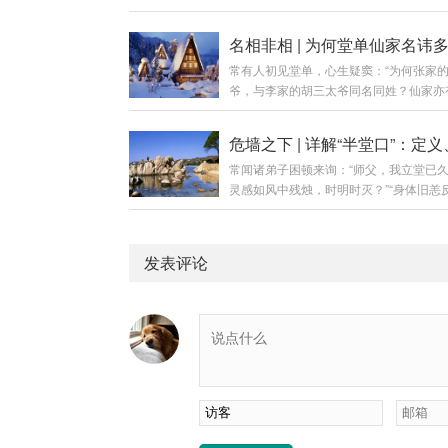
缘？”答曰：立堂如破土动工，看事如开
若地基未稳、砖瓦未干，便急于开张，轻
屋漏，重则房倒人伤。行道之事，急不来
常有人初见堂单，心生疑窦：“为何张家
不得。今日便将立堂初期看事之五项铁律
爷，与李家的胡三太爷同名同姓？仙家亦
位新弟子一一阐明。第一章：原则一——
之俗？”更有弟子自疑：“吾家堂单与人仿
等于可以看事（需经磨合）核心要义：仪
非法脉有伪？”答曰：堂单之名，非仙家
成，仅是“领证”，尚未“上岗”。立堂是将
乃修行界之“公用密号”。其理若何？今日
回“家”，但家里如何相处、如何配合，还
常闻诸弟子困顿来询：“师父，我立堂已
详述五因，以解群疑。第一章：总论——
打磨。磨合期关键任务：每日香火不断：
灵感如风中残烛，时明时灭？”“身体旧恙
真名首要之务，须明一理：堂单上所书，
定的沟通习惯，...
查无实据，是否堂口未全？”“半堂口究竟
号”与“职称”，而非仙家之“真名”与“身份证
于我何害？”答曰：半堂口，乃堂口未竟
喻：如同拨打客服电话，你呼叫的是“人
大厦建半而停工，虽具雏形，实藏隐患。
务”，接听者千万，皆为此名，但为你解
发表评论
将此中因果、利害与解厄之法，详述分明
的，是其中具体一员。堂单之名，即是那
章：正名——何为“半堂口”？通俗定义：
务...
式仅完成一半，堂口结构不全，仙家未能
位。好比盖房：正规堂口是地基坚实、梁
全、门户洞开的完整宅院；半堂口则是墙
完、门未装好、水电不通的半拉子工程。
义：具体表现...