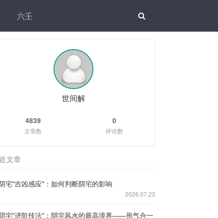
六壬
世间解
4839
0
文章数
评论数
近文章
阴宅"吉凶感应"：如何判断阴宅的影响
2026.07.23
阴宅"进阶技法"：阴宅风水的最高境界——形气合一