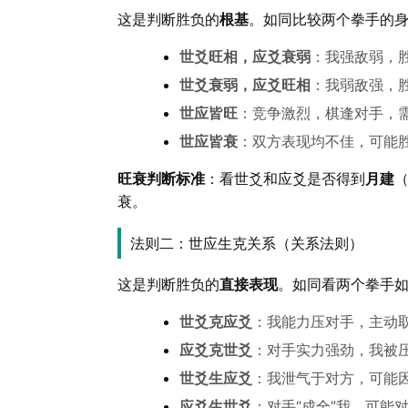
这是判断胜负的
根基
。如同比较两个拳手的
世爻旺相，应爻衰弱
：我强敌弱，
世爻衰弱，应爻旺相
：我弱敌强，
世应皆旺
：竞争激烈，棋逢对手，
世应皆衰
：双方表现均不佳，可能
旺衰判断标准
：看世爻和应爻是否得到
月建
衰。
法则二：世应生克关系（关系法则）
这是判断胜负的
直接表现
。如同看两个拳手
世爻克应爻
：我能力压对手，主动
应爻克世爻
：对手实力强劲，我被
世爻生应爻
：我泄气于对方，可能
应爻生世爻
：对手“成全”我，可能