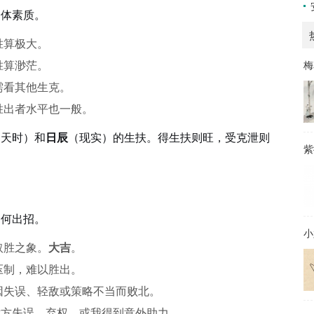
身体素质。
胜算极大。
梅
胜算渺茫。
需看其他生克。
胜出者水平也一般。
（天时）和
日辰
（现实）的生扶。得生扶则旺，受克泄则
紫
如何出招。
小
取胜之象。
大吉
。
压制，难以胜出。
因失误、轻敌或策略不当而败北。
对方失误、弃权，或我得到意外助力。