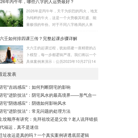
026年丙午年，哪些八字的人运势最好？
与五行属性：大安：位于食指根部，属木，
诀（定帝星）这是所有安星的第一步，至关
青龙，主数1、4、5，大吉。留连：位于食
2026年是丙午年，天干为炽烈的丙火，地支
重要。口诀：紫微天机星逆行，隔一阳武天
指指尖，属水，玄武，主数2、7、8，凶。
为纯粹的午火，这是一个火势极其旺盛、能
同行，...
速喜：位于中指指尖，属火，朱雀，主数
量极强的年份。对于不同八字格局的人来
3、6、9，吉。赤口：位于无名指指尖，属
说，这一年将是冰火两重天的体验。有些人
金，白虎，主数4、1、2，凶。小吉：位于
六壬如何排四课三传？完整起课步骤详解
会如鱼得水，运势冲天；而有些人则会倍感
无名指根部，属木，六合，主数5、3、8，
煎熬，挑战重重。核心原理：吉凶在于平衡
大六壬的起课过程，犹如搭建一座精密的占
吉。空亡：位于中指根部，属土，勾陈，...
与需求八字讲究五行平衡与“喜用神”。喜用
卜模型，每一步都逻辑严谨。我们将以一个
神就是那个能对你的命局起到最好平衡、补
具体案例来演示：公历2023年10月27日14
助作用的五行。2026年丙午，是火力全开的
点30分（北京时间）。推算地点为北京。第
一年。因此：八字命局中“喜火”、“用火”的
最近发表
一步：明确概念与准备工具四课：事物的四
人，等于得到了天地最强能量的帮助，犹如
个发展阶段或矛盾的四个层面。它是分析事
天降神助，运势自然一飞冲天。八字命局
阴宅"吉凶感应"：如何判断阴宅的影响
体现状的基石。三传：事物发展、演变的三
中“忌火”的人...
阴宅"进阶技法"：阴宅风水的最高境界——形气合一
个核心过程（发用、移易、归计）。它是推
演事态发展的主线。你需要：一张空白的天
阴宅"阴德感应"：阴德如何影响风水
地盘（内含十二地支）、月将、当天日干日
阴宅"进阶技法"：常见问题的处理方法
支。第二步：核心步骤——排四课四课是“三
上坟顺序有讲究：先拜祖坟还是父坟？老人说拜错损
传”之母，此步必须精准。1. 定月将（布“天
代福运，真不是迷信
盘”的...
迁址改运是真的吗？一个真实案例讲透底层逻辑