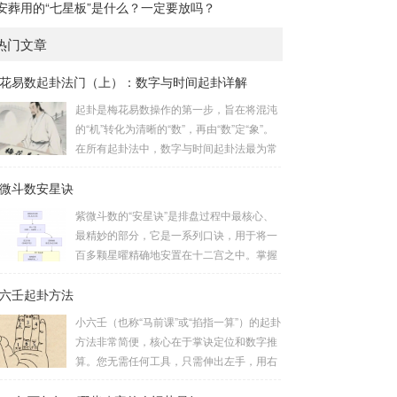
安葬用的“七星板”是什么？一定要放吗？
热门文章
花易数起卦法门（上）：数字与时间起卦详解
起卦是梅花易数操作的第一步，旨在将混沌
的“机”转化为清晰的“数”，再由“数”定“象”。
在所有起卦法中，数字与时间起卦法最为常
用、便捷且精准。一、数字起卦法：万物皆
微斗数安星诀
数这是梅花易数最核心的起卦方法。任何一
组数字，只要它是“偶然”得到的，都可以用
紫微斗数的“安星诀”是排盘过程中最核心、
来起卦。步骤：分拆数字：将得到的一组数
最精妙的部分，它是一系列口诀，用于将一
字（通常是三位数）分成两半。前几位数为
百多颗星曜精确地安置在十二宫之中。掌握
上卦，后几位数为下卦。如果数字是偶数
安星诀，是理解紫微斗数哲学架构和进行手
位，则前后平分；如果是奇数位，则前部分
六壬起卦方法
动排盘的基础。一、 安星诀的核心框架安星
比后部分少一位。例如，数字 256：前一
诀并非单一口诀，而是一个完整的系统，遵
小六壬（也称“马前课”或“掐指一算”）的起卦
位 2 为上卦后两位...
循严格的步骤。其核心顺序是：定紫微 →
方法非常简便，核心在于掌诀定位和数字推
安十四主星 → 布辅星 → 排四化。整个排盘
算。您无需任何工具，只需伸出左手，用右
流程与安星诀的依赖关系，可以清晰地通过
手食指在左手掌上按图索骥即可。 掌诀定位
下图展现：二、 核心安星诀详解1. 安紫微星