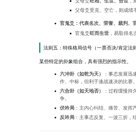
父母爻
旺相、生世、合世
，
父母爻受克、空亡，则成绩
官鬼爻：代表名次、荣誉、裁判、
官鬼爻
旺而生世
，易取得名
法则五：特殊格局信号（一票否决/肯定法
某些特定的卦象组合，具有强烈的指示性。
六冲卦（如乾为天）
：事态发展迅
作、中标，但利于速战速决的比赛
六合卦（如天地否）
：过程缓慢持
争。
伏吟局
：主内心纠结、痛苦、发挥
反吟局
：主事态反复、一波三折，