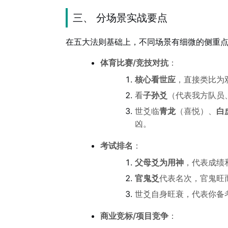
三、 分场景实战要点
在五大法则基础上，不同场景有细微的侧重
体育比赛/竞技对抗
：
核心看世应
，直接类比为
看
子孙爻
（代表我方队员
世爻临
青龙
（喜悦）、
白
凶。
考试排名
：
父母爻为用神
，代表成绩
官鬼爻
代表名次，官鬼旺
世爻自身旺衰，代表你备
商业竞标/项目竞争
：