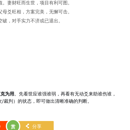
值。妻财旺而生世，项目有利可图。
父母爻旺相，方案完美，无懈可击。
空破，对手实力不济或已退出。
生克为用
。先看世应谁强谁弱，再看有无动爻来助谁伤谁，
次/裁判）的状态，即可做出清晰准确的判断。
0
分享
赏
󰄯