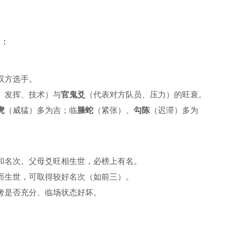
点：
双方选手。
、发挥、技术）与
官鬼爻
（代表对方队员、压力）的旺衰。
虎
（威猛）多为吉；临
螣蛇
（紧张）、
勾陈
（迟滞）多为
和名次。父母爻旺相生世，必榜上有名。
而生世，可取得较好名次（如前三）。
考是否充分、临场状态好坏。