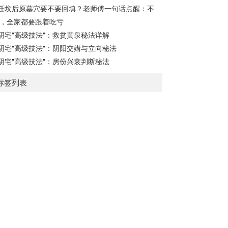
迁坟后原墓穴要不要回填？老师傅一句话点醒：不
，全家都要跟着吃亏
阴宅"高级技法"：救贫黄泉秘法详解
阴宅"高级技法"：阴阳交媾与立向秘法
阴宅"高级技法"：房份兴衰判断秘法
标签列表