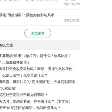
2026.07.23
阴宅"阴德感应"：阴德如何影响风水
2026.07.23
浏览更多
随机文章
下葬用的“棺床”（垫棺石）是什么？放几块好？
九天荡魔祖师是谁？
出马打窍会改变容貌吗？面相、眼神的微妙变化
什么是正法堂？鬼堂又是什么？
蟒翠霞：蟒家仙里的“霓裳织梦使”，专掌幻彩祥瑞
“天衣仙姑”
阴宅过于潮湿或干燥如何调理？
考试时，拿到试卷第一件事做什么？（玄学篇）
那些“仙家托梦”的暗语，你能听懂几句？