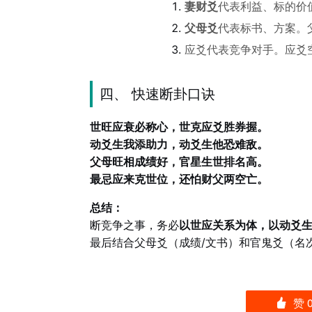
妻财爻
代表利益、标的价
父母爻
代表标书、方案。
应爻代表竞争对手。应爻
四、 快速断卦口诀
世旺应衰必称心，世克应爻胜券握。
动爻生我添助力，动爻生他恐难敌。
父母旺相成绩好，官星生世排名高。
最忌应来克世位，还怕财父两空亡。
总结：
断竞争之事，务必
以世应关系为体，以动爻
最后结合父母爻（成绩/文书）和官鬼爻（名
赞
󰄼