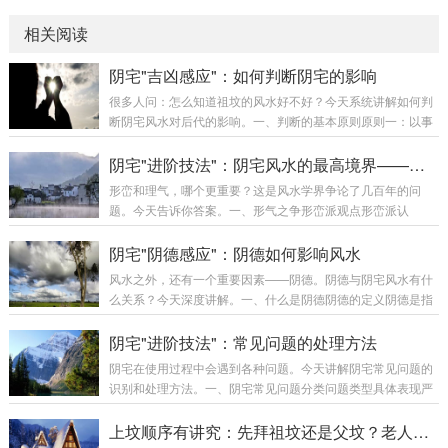
相关阅读
阴宅"吉凶感应"：如何判断阴宅的影响
很多人问：怎么知道祖坟的风水好不好？今天系统讲解如何判
断阴宅风水对后代的影响。一、判断的基本原则原则一：以事
实为准判断阴宅风水好坏，最重要是以事实为准。好风水的事
实：家族人丁兴旺后代财运较好后代多贵人相助家族相对稳定
阴宅"进阶技法"：阴宅风水的最高境界——形气合一
差风水的事实：家族人丁不旺后代财运不佳家族多灾多难家族
形峦和理气，哪个更重要？这是风水学界争论了几百年的问
不稳定原则二：多代观察阴宅的影响需要多代观察，不能只看
题。今天告诉你答案。一、形气之争形峦派观点形峦派认
一代。观察代数：至少观察三代最好观察五代以上观察家族整
为：“峦头为体，理气为用。”核心观点：峦头是根本，没有好
体趋势原则三：排除干扰判断时需要排除其他因素的干扰。需
峦头，理气再好也无用只要峦头好，即使理气一般，也能有不
阴宅"阴德感应"：阴德如何影响风水
要排除的因素：个人努力程度时代机遇社会环境教育水...
错的效果理气是辅助峦头的工具理气派观点理气派认为：“理气
风水之外，还有一个重要因素——阴德。阴德与阴宅风水有什
为主，峦头为辅。”核心观点：理气决定吉凶，峦头只是辅助只
么关系？今天深度讲解。一、什么是阴德阴德的定义阴德是指
要理气好，即使峦头一般，也能有好的效果峦头只是理气的载
在暗中行善、不图回报的德行。阴德的特征：不为人知的善行
体形气合一派观点真正的风水大师认为：“形气合一，缺一不
不求回报的付出积德行善的行为对祖先和后代的福报阴德与阳
阴宅"进阶技法"：常见问题的处理方法
可。”核心观点：形峦和理气同等重要，缺一不可形峦...
德的区别类型特征福报方式阳德人前行善，有名有报当世现报
阴宅在使用过程中会遇到各种问题。今天讲解阴宅常见问题的
阴德暗中行善，无名回报荫及子孙二、阴德如何影响阴宅阴德
识别和处理方法。一、阴宅常见问题分类问题类型具体表现严
是风水的催化剂阴德不能替代风水，但可以增强风水效果。阴
重程度结构问题墓碑倾斜、裂缝中等环境问题杂草丛生、水浸
德与风水的关系：阴德风水效果有好效果倍增有一般效果提升
视情况气场问题气场下降、异象较重周边问题新建建筑、道路
上坟顺序有讲究：先拜祖坟还是父坟？老人说拜错损三代福运，真不是迷信
无好效果受限无一般效果一般阴德的积累方式祖先积阴...
视情况破坏问题人为破坏、自然损坏较重二、结构问题的处理