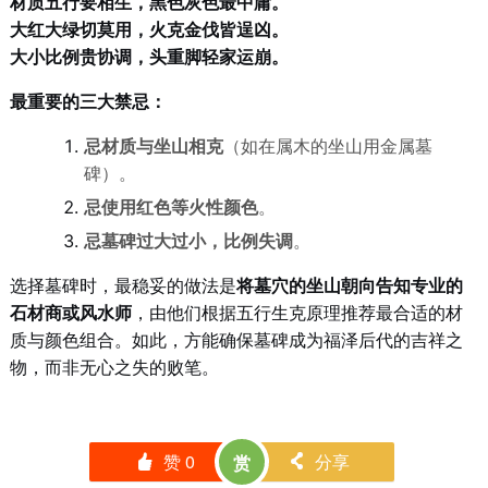
材质五行要相生，黑色灰色最中庸。
大红大绿切莫用，火克金伐皆逞凶。
大小比例贵协调，头重脚轻家运崩。
最重要的三大禁忌：
忌材质与坐山相克
（如在属木的坐山用金属墓
碑）。
忌使用红色等火性颜色
。
忌墓碑过大过小，比例失调
。
选择墓碑时，最稳妥的做法是
将墓穴的坐山朝向告知专业的
石材商或风水师
，由他们根据五行生克原理推荐最合适的材
质与颜色组合。如此，方能确保墓碑成为福泽后代的吉祥之
物，而非无心之失的败笔。
赞
0
分享
赏
󰄼
󰄯