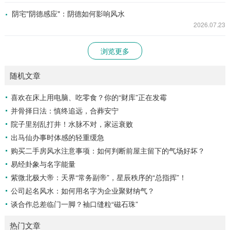
阴宅"阴德感应"：阴德如何影响风水
2026.07.23
浏览更多
随机文章
喜欢在床上用电脑、吃零食？你的“财库”正在发霉
并骨择日法：慎终追远，合葬安宁
院子里别乱打井！水脉不对，家运衰败
出马仙办事时体感的轻重缓急
购买二手房风水注意事项：如何判断前屋主留下的气场好坏？
易经卦象与名字能量
紫微北极大帝：天界“常务副帝”，星辰秩序的“总指挥”！
公司起名风水：如何用名字为企业聚财纳气？
谈合作总差临门一脚？袖口缝粒“磁石珠”
热门文章