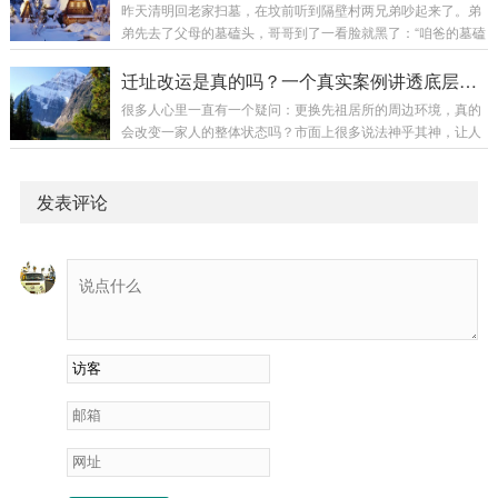
昨天清明回老家扫墓，在坟前听到隔壁村两兄弟吵起来了。弟
问题一：墓碑倾斜原因：地基不稳水土流失年久失修处理方
弟先去了父母的墓磕头，哥哥到了一看脸就黑了：“咱爸的墓磕
法：扶正墓碑加固地基解决水土流失问题问题二：墓碑裂缝原
完了？祖坟还没去呢！”弟弟觉得哥哥小题大做：“爸妈近，肯
因：自然老化外力撞击温差变化处理方法：小裂缝：填充修补
定先拜爸妈啊，祖坟又跑不掉。”哥哥急得跺脚：“你懂什么！
迁址改运是真的吗？一个真实案例讲透底层逻辑
大裂缝：更换墓碑定期检查维护问题三：墓碑字迹模糊原...
老一辈都说顺序错了损三代，你这不是给全家招灾吗！”最后两
很多人心里一直有一个疑问：更换先祖居所的周边环境，真的
人不欢而散。这个问题我相信很多人心里都有疑惑：先拜祖坟
会改变一家人的整体状态吗？市面上很多说法神乎其神，让人
还是先拜父坟？老人说的"拜错损三代"到底是真有其事，还是
分不清是玄学还是规律。环境塑造气场，气场影响人心，人心
纯粹的心理作用？今天这篇文章，把上坟顺序讲透。一、先说
决定家运。今天就给大家分享一个真实的山水改局案例，没有
结论，再说原因正确...
夸张神迹，只有朴素的自然规律。看完你就会明白：所谓迁址
发表评论
改运，本质是择优而居、借环境养人。建议先收藏，这种接地
气、有依据、可对照的实景案例，值得细细品读。一、很多家
庭运势低迷，未必是不努力生活中很无奈的一种现象：有的家
庭，全员勤恳踏实、拼命打拼，做人做事都无可挑剔，...