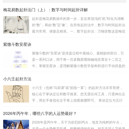
梅花易数起卦法门（上）：数字与时间起卦详解
起卦是梅花易数操作的第一步，旨在将混沌的“机”转化为清晰
的“数”，再由“数”定“象”。在所有起卦法中，数字与时间起卦法
最为常用、便捷且精准。一、数字起卦法：万物皆数这是梅花
易数最核心的起卦方法。任何一组数字，只要它是“偶然”得到
紫微斗数安星诀
的，都可以用来起卦。步骤：分拆数字：将得到的一组数字
（通常是三位数）分成两半。前几位数为上卦，后几位数为下
紫微斗数的“安星诀”是排盘过程中最核心、最精妙的部分，它
卦。如果数字是偶数位，则前后平分；如果是奇数位，则前部
是一系列口诀，用于将一百多颗星曜精确地安置在十二宫之
分比后部分少一位。例如，数字 256：前一位 2 为上卦后两
中。掌握安星诀，是理解紫微斗数哲学架构和进行手动排盘的
位...
基础。一、 安星诀的核心框架安星诀并非单一口诀，而是一
小六壬起卦方法
个完整的系统，遵循严格的步骤。其核心顺序是：定紫微 →
安十四主星 → 布辅星 → 排四化。整个排盘流程与安星诀的依
小六壬（也称“马前课”或“掐指一算”）的起卦方法非常简便，
赖关系，可以清晰地通过下图展现：二、 核心安星诀详解1.
核心在于掌诀定位和数字推算。您无需任何工具，只需伸出左
安紫微星诀（定帝星）这是所有安星的第一步，至关重要。口
手，用右手食指在左手掌上按图索骥即可。 掌诀定位与五行
诀：紫微天机星逆行，隔一阳武天同行，...
属性：大安：位于食指根部，属木，青龙，主数1、4、5，大
2026年丙午年，哪些八字的人运势最好？
吉。留连：位于食指指尖，属水，玄武，主数2、7、8，凶。
速喜：位于中指指尖，属火，朱雀，主数3、6、9，吉。赤
2026年是丙午年，天干为炽烈的丙火，地支为纯粹的午火，
口：位于无名指指尖，属金，白虎，主数4、1、2，凶。小
这是一个火势极其旺盛、能量极强的年份。对于不同八字格局