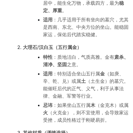
居中，能生化万物，承载四方，最为
稳
定、厚重
。
适用
：几乎适用于所有坐向的墓穴，尤其
是西南、东北、中央方位的坐山。能稳固
家运，保佑后代踏实稳健。
大理石/汉白玉（五行属金）
特性
：质地洁白，气质高雅。金有
肃杀、
清净、坚固
之意。
适用
：特别适合坐山五行属
金
（如庚、
辛、乾、兑）或属
土
（土生金）的墓穴。
能催旺后代的正气、义气，利于从事法
律、金融、军警等行业。
忌讳
：如果坐山五行属
木
（金克木）或属
火
（火克金），则不宜使用，会导致家运
受挫，成员性格过于刚硬易折。
其他材质（谨慎选择）