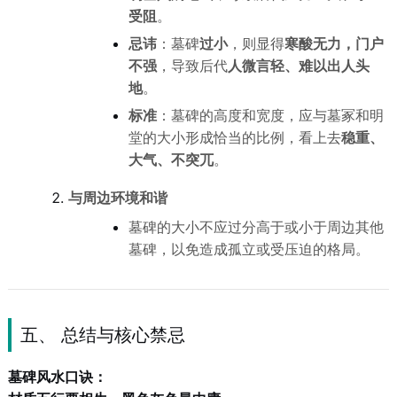
受阻
。
忌讳
：墓碑
过小
，则显得
寒酸无力，门户
不强
，导致后代
人微言轻、难以出人头
地
。
标准
：墓碑的高度和宽度，应与墓冢和明
堂的大小形成恰当的比例，看上去
稳重、
大气、不突兀
。
与周边环境和谐
墓碑的大小不应过分高于或小于周边其他
墓碑，以免造成孤立或受压迫的格局。
五、 总结与核心禁忌
墓碑风水口诀：