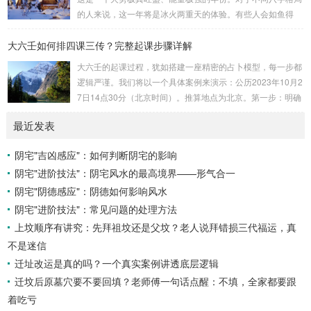
吉：位于无名指根部，属木，六合，主数5、3、8，吉。空
的人来说，这一年将是冰火两重天的体验。有些人会如鱼得
亡：位于中指根部，属土，勾陈，...
水，运势冲天；而有些人则会倍感煎熬，挑战重重。核心原
大六壬如何排四课三传？完整起课步骤详解
理：吉凶在于平衡与需求八字讲究五行平衡与“喜用神”。喜用
神就是那个能对你的命局起到最好平衡、补助作用的五行。20
大六壬的起课过程，犹如搭建一座精密的占卜模型，每一步都
26年丙午，是火力全开的一年。因此：八字命局中“喜火”、“用
逻辑严谨。我们将以一个具体案例来演示：公历2023年10月2
火”的人，等于得到了天地最强能量的帮助，犹如天降神助，
7日14点30分（北京时间）。推算地点为北京。第一步：明确
运势自然一飞冲天。八字命局中“忌火”的人...
概念与准备工具四课：事物的四个发展阶段或矛盾的四个层
最近发表
面。它是分析事体现状的基石。三传：事物发展、演变的三个
核心过程（发用、移易、归计）。它是推演事态发展的主线。
阴宅"吉凶感应"：如何判断阴宅的影响
你需要：一张空白的天地盘（内含十二地支）、月将、当天日
阴宅"进阶技法"：阴宅风水的最高境界——形气合一
干日支。第二步：核心步骤——排四课四课是“三传”之母，此
步必须精准。1. 定月将（布“天盘”的...
阴宅"阴德感应"：阴德如何影响风水
阴宅"进阶技法"：常见问题的处理方法
上坟顺序有讲究：先拜祖坟还是父坟？老人说拜错损三代福运，真
不是迷信
迁址改运是真的吗？一个真实案例讲透底层逻辑
迁坟后原墓穴要不要回填？老师傅一句话点醒：不填，全家都要跟
着吃亏