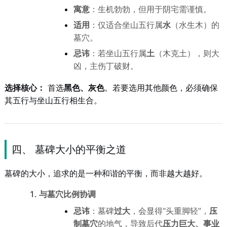
寓意
：生机勃勃，但用于阴宅需谨慎。
适用
：仅适合坐山五行属
水
（水生木）的
墓穴。
忌讳
：若坐山五行属
土
（木克土），则大
凶，主伤丁破财。
选择核心：
首选
黑色、灰色
。若要选用其他颜色，必须确保
其五行与坐山五行相生合。
四、 墓碑大小的平衡之道
墓碑的大小，追求的是一种和谐的平衡，而非越大越好。
与墓穴比例协调
忌讳
：墓碑
过大
，会显得“头重脚轻”，
压
制墓穴
的地气，导致后代
压力巨大、事业