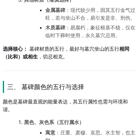
金属墓碑
：现代较少用，因其五行金气过
旺，若与坐山不合，易引发是非、刑伤。
木质墓碑
：易腐朽，象征根基不稳，仅在
临时下葬时使用，永久墓穴忌用。
选择核心：
墓碑材质的五行，最好与墓穴坐山的五行
相同
（比和）或相生
，切忌相克。
三、 墓碑颜色的五行与选择
颜色是墓碑最直观的能量表达，其五行属性也需与环境和
谐。
黑色、灰色系（五行属水）
寓意
：庄重、肃穆、哀思。水主智，也主