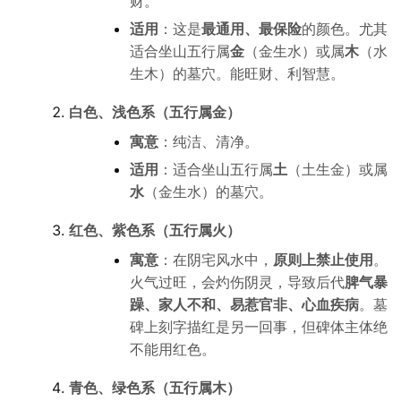
财。
适用
：这是
最通用、最保险
的颜色。尤其
适合坐山五行属
金
（金生水）或属
木
（水
生木）的墓穴。能旺财、利智慧。
白色、浅色系（五行属金）
寓意
：纯洁、清净。
适用
：适合坐山五行属
土
（土生金）或属
水
（金生水）的墓穴。
红色、紫色系（五行属火）
寓意
：在阴宅风水中，
原则上禁止使用
。
火气过旺，会灼伤阴灵，导致后代
脾气暴
躁、家人不和、易惹官非、心血疾病
。墓
碑上刻字描红是另一回事，但碑体主体绝
不能用红色。
青色、绿色系（五行属木）