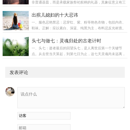
非普通器皿，而是承载家族祭祀权柄的礼器，其象征意义有三
疑闻呼唤。记忆交错：混淆生前身后事，如给逝者留饭、与其
重：宗法之重：香炉代表家族香火传承的正统性。触碰权属于
对话。化解：每日清晨面东深呼吸九次，观想绿光入心。佩戴
宗法序列中的男性继承人——通常是长子或长孙，他们通过执
出殡儿媳妇的十大忌讳
逝者一件素色旧衣裁剪的心口袋（贴胸口）。忌独处暗...
炉确立“承嗣人”身份。阴阳之契：炉中香火是沟通阴阳的契约
一、服色忌艳禁忌：忌穿红、紫、粉等艳色衣物，包括内衣、
凭证。唯血脉直系男性执炉，方被视为“阳间代表”与祖先对
鞋袜。正解：应以素白、深蓝、纯黑为主，布料忌反光材质。
话。秩序之眼：香炉如仪式之眼，注视整个丧礼的礼法秩序。
特殊讲究：若公婆中尚有一位健在，可于白衣襟内缝小红布条
非主祭人触碰，象征秩序被扰乱。二、儿媳的双重身份：既是
（边长一寸）以示“孝中有生”，但不可外露。二、妆饰忌亮禁
头七与做七：灵魂归处的古老计时
家人也是“客”儿媳在夫家丧仪中的身份具有微妙矛...
忌：忌戴任何闪亮首饰（金、银、钻石）、鲜艳头花，禁用香
一、头七：逝者最后的回望头七，是人离世后第一个关键节
水、指甲油。正解：可佩戴素银或玉质无光饰物（如麻花银
点。从去世当天算起，到第七日为止，这七天灵魂尚未远离，
镯、平安玉扣），长发需用深色布条束紧，忌披头散发。细
仍在人间飘荡。民间相信，头七当夜子时（23点至凌晨1
节：已婚儿媳需卸除眉毛妆容（古礼称“去彩守晦”），以示哀
点），魂魄会归家作最后探望。具体讲究：家人需在魂魄归来
戚至诚。三、哭丧忌乱禁忌：忌无泪干嚎、忌哭时言语...
前，备好一顿饭摆在灵位前，饭菜需是逝者生前爱吃的摆饭后
发表评论
全家人必须回避，最好熄灯就寝，不可让魂魄看见亲人有些地
方会在家门口烧纸扎的“天梯”，助魂魄登天头七夜常会托梦，
梦中若见逝者衣衫整洁、面容安详，便是已顺利上路如初一去
世，头七便是初七。这夜许多家庭能感觉到异常：烛火莫...