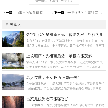
扫一扫在手机阅读、分享本文
上一篇：
白事里的物件讲究——一针一线都有说法
下一篇：
一年到头的白事讲究——节气节日里的禁忌
相关阅读
数字时代的祭祖新方式：传统为根，科技为用
常有人问：“身处异乡，无法回乡祭祖，有何良策？”答曰：祭
祖之道，重在诚心，非拘于形式。数字技术可为桥梁，然不可
替代实地祭祖之根本意义。今日便为诸位梳理数字时代祭祖之
探索与实践，以作参考。第一章：传统祭祖之困境困境具体表
上坟顺序：先祖而后父，承根方能茂盛
现时间困境现代人工作繁忙，清明、重阳未必能如期返乡空间
常有人问：“清明上坟，究竟应先拜祖坟，还是先拜父坟？”此
困境家族成员分散各地，齐聚祭祖愈发困难传承困境年轻一代
问关乎家族气脉传导之序。老人所言“拜错损三代”，非为迷
对祭祖意义理解渐浅，文化面临断层形式困境传统祭祖形式在
信，实乃根基与枝叶之序不可乱也。正确顺序：先拜祖坟，再
快节奏生活中吸引力下降第二章：数字祭祖之三种探索形式
拜父坟。非父母不重要，而是气脉传导，必由根而起，方能及
老人过世，子女必历“三劫一关”
一：线上祭祖平台各大互联网公司推出的虚拟祭祖服务...
于枝叶。第一章：为何必须先拜祖坟？1. 气场由根上传阴宅风
在传统阴阳观念中，老人离世不仅是生命终结，更是家族气运
水之核心，在于气脉传导。祖先气场自祖坟起，一代代向下传
转换的枢纽。子女在此期间会经历特殊的身心考验，民间称
递。如大树，根吸营养，先供主干，主干再养枝叶。祖坟为气
为“孝劫”，主要体现为三劫一关：一、心劫：哀伤成疾，气滞
场之“源”，父母为“中转站”，子孙为“结果”。先祭祖坟，方能接
神昏老人过世后四十九日内，子女最易出现：心脉淤塞：突發
出殡儿媳为啥不能碰香炉
通源头，使气脉通畅。若先祭父坟，如...
胸闷心悸（非器质病变），西医查无异常，实为悲恸导致气滞
一、权柄象征：香炉是家族祭祀的法器在传统丧仪中，香炉绝
膻中穴。魂不守舍：精神恍惚，常觉老人音容在侧，夜半惊醒