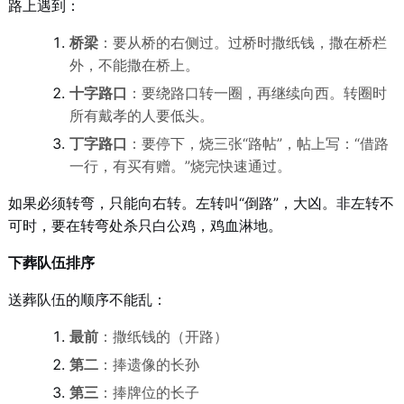
路上遇到：
桥梁
：要从桥的右侧过。过桥时撒纸钱，撒在桥栏
外，不能撒在桥上。
十字路口
：要绕路口转一圈，再继续向西。转圈时
所有戴孝的人要低头。
丁字路口
：要停下，烧三张“路帖”，帖上写：“借路
一行，有买有赠。”烧完快速通过。
如果必须转弯，只能向右转。左转叫“倒路”，大凶。非左转不
可时，要在转弯处杀只白公鸡，鸡血淋地。
下葬队伍排序
送葬队伍的顺序不能乱：
最前
：撒纸钱的（开路）
第二
：捧遗像的长孙
第三
：捧牌位的长子