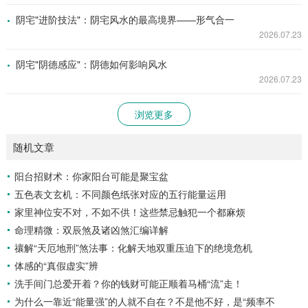
阴宅"进阶技法"：阴宅风水的最高境界——形气合一
2026.07.23
阴宅"阴德感应"：阴德如何影响风水
2026.07.23
浏览更多
随机文章
阳台招财术：你家阳台可能是聚宝盆
五色表文玄机：不同颜色纸张对应的五行能量运用
家里神位安不对，不如不供！这些禁忌触犯一个都麻烦
命理精微：双辰煞及诸凶煞汇编详解
禳解“天厄地刑”煞法事：化解天地双重压迫下的绝境危机
体感的“真假虚实”辨
洗手间门总爱开着？你的钱财可能正顺着马桶“流”走！
为什么一靠近“能量强”的人就不自在？不是他不好，是“频率不