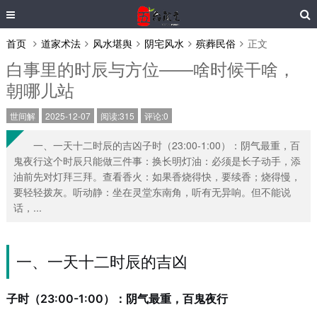
首页
道家术法
风水堪舆
阴宅风水
殡葬民俗
正文
白事里的时辰与方位——啥时候干啥，
朝哪儿站
世间解
2025-12-07
阅读:315
评论:0
一、一天十二时辰的吉凶子时（23:00-1:00）：阴气最重，百
鬼夜行这个时辰只能做三件事：换长明灯油：必须是长子动手，添
油前先对灯拜三拜。查看香火：如果香烧得快，要续香；烧得慢，
要轻轻拨灰。听动静：坐在灵堂东南角，听有无异响。但不能说
话，...
一、一天十二时辰的吉凶
子时（23:00-1:00）：阴气最重，百鬼夜行