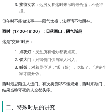
接待女客
：远房女眷这时来吊唁最合适，不会冲
撞。
但午时不能做法事——阳气太盛，法师请不动阴神。
酉时（17:00-19:00）：日落西山，阴气渐起
这是“交班”时辰：
点夜灯
：灵堂所有蜡烛都要点亮。
锁大门
：只留侧门供自家人出入。
喊饭
：对着灵位说：“爹（娘），吃饭了。”说完全
家才能开饭。
酉时最忌陌生人进门。有次卖货郎不懂规矩，酉时来敲门，
结果当晚守夜的人全都头疼。
二、特殊时辰的讲究