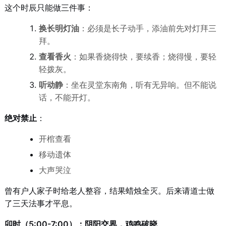
这个时辰只能做三件事：
换长明灯油
：必须是长子动手，添油前先对灯拜三
拜。
查看香火
：如果香烧得快，要续香；烧得慢，要轻
轻拨灰。
听动静
：坐在灵堂东南角，听有无异响。但不能说
话，不能开灯。
绝对禁止
：
开棺查看
移动遗体
大声哭泣
曾有户人家子时给老人整容，结果蜡烛全灭。后来请道士做
了三天法事才平息。
卯时（5:00-7:00）：阴阳交界，鸡鸣破晓