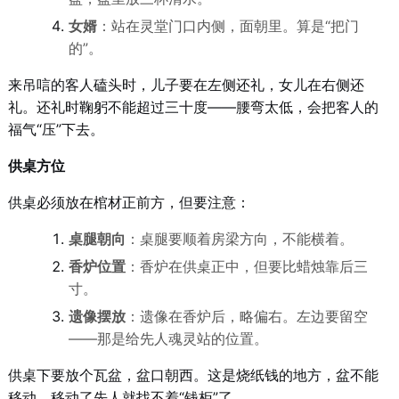
女婿
：站在灵堂门口内侧，面朝里。算是“把门
的”。
来吊唁的客人磕头时，儿子要在左侧还礼，女儿在右侧还
礼。还礼时鞠躬不能超过三十度——腰弯太低，会把客人的
福气“压”下去。
供桌方位
供桌必须放在棺材正前方，但要注意：
桌腿朝向
：桌腿要顺着房梁方向，不能横着。
香炉位置
：香炉在供桌正中，但要比蜡烛靠后三
寸。
遗像摆放
：遗像在香炉后，略偏右。左边要留空
——那是给先人魂灵站的位置。
供桌下要放个瓦盆，盆口朝西。这是烧纸钱的地方，盆不能
移动，移动了先人就找不着“钱柜”了。