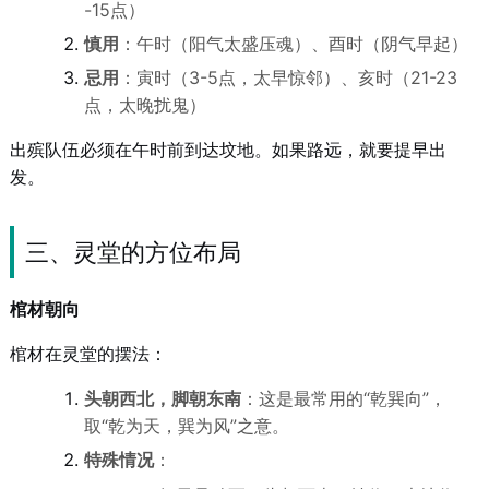
-15点）
慎用
：午时（阳气太盛压魂）、酉时（阴气早起）
忌用
：寅时（3-5点，太早惊邻）、亥时（21-23
点，太晚扰鬼）
出殡队伍必须在午时前到达坟地。如果路远，就要提早出
发。
三、灵堂的方位布局
棺材朝向
棺材在灵堂的摆法：
头朝西北，脚朝东南
：这是最常用的“乾巽向”，
取“乾为天，巽为风”之意。
特殊情况
：