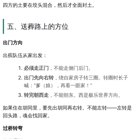
四方的土要在坟头混合，然后才全面封土。
五、送葬路上的方位
出门方向
出殡队伍从家出发：
必须走正门
，不能走侧门后门。
出门先向右转
，绕自家房子转三圈。转圈时长子
喊：“爹（娘），再看一眼家！”
转完朝西走
，不能朝东。西是极乐世界方向。
如果住在胡同里，要先出胡同再右转。不能左转——左转是
回头路，魂会找回家。
过桥转弯