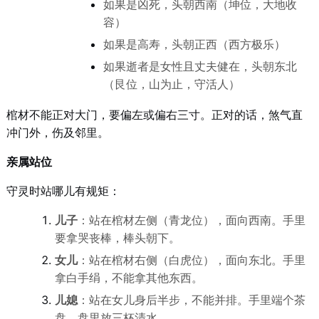
如果是凶死，头朝西南（坤位，大地收
容）
如果是高寿，头朝正西（西方极乐）
如果逝者是女性且丈夫健在，头朝东北
（艮位，山为止，守活人）
棺材不能正对大门，要偏左或偏右三寸。正对的话，煞气直
冲门外，伤及邻里。
亲属站位
守灵时站哪儿有规矩：
儿子
：站在棺材左侧（青龙位），面向西南。手里
要拿哭丧棒，棒头朝下。
女儿
：站在棺材右侧（白虎位），面向东北。手里
拿白手绢，不能拿其他东西。
儿媳
：站在女儿身后半步，不能并排。手里端个茶
盘，盘里放三杯清水。