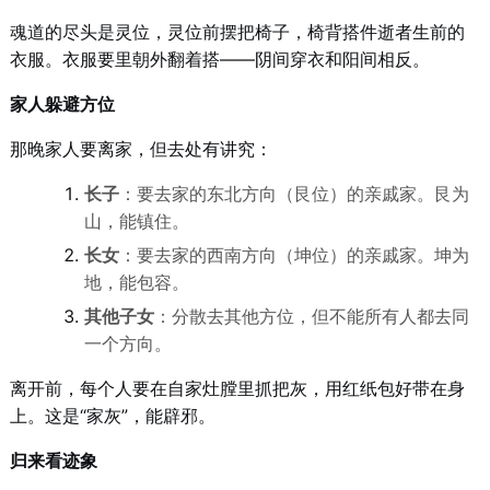
魂道的尽头是灵位，灵位前摆把椅子，椅背搭件逝者生前的
衣服。衣服要里朝外翻着搭——阴间穿衣和阳间相反。
家人躲避方位
那晚家人要离家，但去处有讲究：
长子
：要去家的东北方向（艮位）的亲戚家。艮为
山，能镇住。
长女
：要去家的西南方向（坤位）的亲戚家。坤为
地，能包容。
其他子女
：分散去其他方位，但不能所有人都去同
一个方向。
离开前，每个人要在自家灶膛里抓把灰，用红纸包好带在身
上。这是“家灰”，能辟邪。
归来看迹象