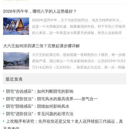
诀：紫微天机星逆行，隔一阳武天同行，...
属性：大安：位于食指根部，属木，青龙，主数1、4、5，大
2026年丙午年，哪些八字的人运势最好？
吉。留连：位于食指指尖，属水，玄武，主数2、7、8，凶。
速喜：位于中指指尖，属火，朱雀，主数3、6、9，吉。赤
2026年是丙午年，天干为炽烈的丙火，地支为纯粹的午火，
口：位于无名指指尖，属金，白虎，主数4、1、2，凶。小
这是一个火势极其旺盛、能量极强的年份。对于不同八字格局
吉：位于无名指根部，属木，六合，主数5、3、8，吉。空
的人来说，这一年将是冰火两重天的体验。有些人会如鱼得
亡：位于中指根部，属土，勾陈，...
水，运势冲天；而有些人则会倍感煎熬，挑战重重。核心原
大六壬如何排四课三传？完整起课步骤详解
理：吉凶在于平衡与需求八字讲究五行平衡与“喜用神”。喜用
神就是那个能对你的命局起到最好平衡、补助作用的五行。20
大六壬的起课过程，犹如搭建一座精密的占卜模型，每一步都
26年丙午，是火力全开的一年。因此：八字命局中“喜火”、“用
逻辑严谨。我们将以一个具体案例来演示：公历2023年10月2
火”的人，等于得到了天地最强能量的帮助，犹如天降神助，
7日14点30分（北京时间）。推算地点为北京。第一步：明确
运势自然一飞冲天。八字命局中“忌火”的人...
概念与准备工具四课：事物的四个发展阶段或矛盾的四个层
最近发表
面。它是分析事体现状的基石。三传：事物发展、演变的三个
核心过程（发用、移易、归计）。它是推演事态发展的主线。
阴宅"吉凶感应"：如何判断阴宅的影响
你需要：一张空白的天地盘（内含十二地支）、月将、当天日
阴宅"进阶技法"：阴宅风水的最高境界——形气合一
干日支。第二步：核心步骤——排四课四课是“三传”之母，此
步必须精准。1. 定月将（布“天盘”的...
阴宅"阴德感应"：阴德如何影响风水
阴宅"进阶技法"：常见问题的处理方法
上坟顺序有讲究：先拜祖坟还是父坟？老人说拜错损三代福运，真
不是迷信