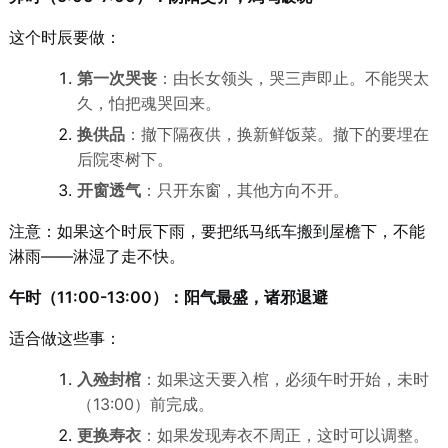
这个时辰要做：
第一次哭丧
：由长女领头，哭三声即止。不能哭太
久，怕把魂哭回来。
换供品
：撤下隔夜供，换新鲜饭菜。撤下的要埋在
后院枣树下。
开窗透气
：只开东窗，其他方向不开。
注意：如果这个时辰下雨，要把纸马纸车搬到屋檐下，不能
淋雨——淋湿了走不快。
午时（11:00-13:00）：阳气最盛，诸邪退避
适合做这些事：
入殓封棺
：如果这天要入棺，必须午时开始，未时
（13:00）前完成。
更换寿衣
：如果发现寿衣不周正，这时可以调整。