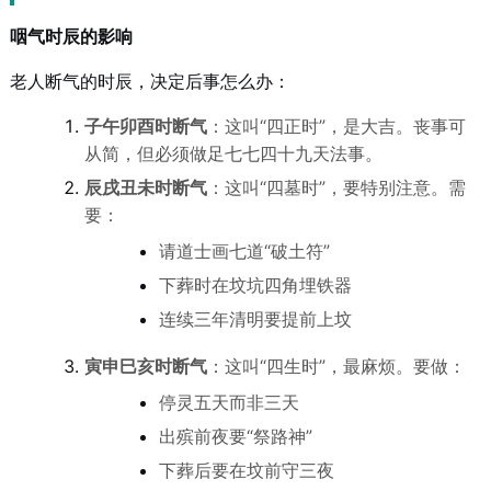
咽气时辰的影响
老人断气的时辰，决定后事怎么办：
子午卯酉时断气
：这叫“四正时”，是大吉。丧事可
从简，但必须做足七七四十九天法事。
辰戌丑未时断气
：这叫“四墓时”，要特别注意。需
要：
请道士画七道“破土符”
下葬时在坟坑四角埋铁器
连续三年清明要提前上坟
寅申巳亥时断气
：这叫“四生时”，最麻烦。要做：
停灵五天而非三天
出殡前夜要“祭路神”
下葬后要在坟前守三夜