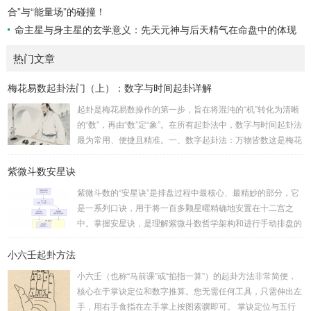
合”与“能量场”的碰撞！
命主星与身主星的玄学意义：先天元神与后天精气在命盘中的体现
热门文章
梅花易数起卦法门（上）：数字与时间起卦详解
起卦是梅花易数操作的第一步，旨在将混沌的“机”转化为清晰
的“数”，再由“数”定“象”。在所有起卦法中，数字与时间起卦法
最为常用、便捷且精准。一、数字起卦法：万物皆数这是梅花
易数最核心的起卦方法。任何一组数字，只要它是“偶然”得到
紫微斗数安星诀
的，都可以用来起卦。步骤：分拆数字：将得到的一组数字
（通常是三位数）分成两半。前几位数为上卦，后几位数为下
紫微斗数的“安星诀”是排盘过程中最核心、最精妙的部分，它
卦。如果数字是偶数位，则前后平分；如果是奇数位，则前部
是一系列口诀，用于将一百多颗星曜精确地安置在十二宫之
分比后部分少一位。例如，数字 256：前一位 2 为上卦后两
中。掌握安星诀，是理解紫微斗数哲学架构和进行手动排盘的
位...
基础。一、 安星诀的核心框架安星诀并非单一口诀，而是一
小六壬起卦方法
个完整的系统，遵循严格的步骤。其核心顺序是：定紫微 →
安十四主星 → 布辅星 → 排四化。整个排盘流程与安星诀的依
小六壬（也称“马前课”或“掐指一算”）的起卦方法非常简便，
赖关系，可以清晰地通过下图展现：二、 核心安星诀详解1.
核心在于掌诀定位和数字推算。您无需任何工具，只需伸出左
安紫微星诀（定帝星）这是所有安星的第一步，至关重要。口
手，用右手食指在左手掌上按图索骥即可。 掌诀定位与五行