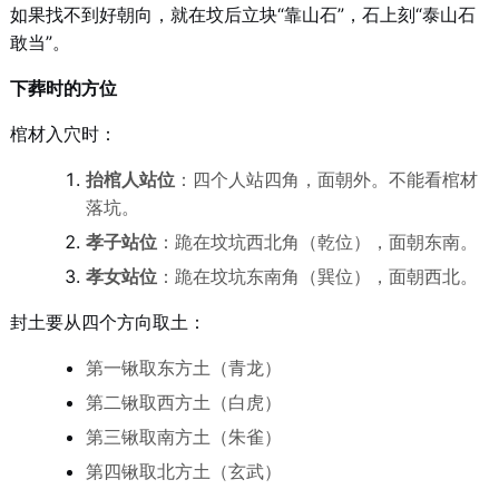
如果找不到好朝向，就在坟后立块“靠山石”，石上刻“泰山石
敢当”。
下葬时的方位
棺材入穴时：
抬棺人站位
：四个人站四角，面朝外。不能看棺材
落坑。
孝子站位
：跪在坟坑西北角（乾位），面朝东南。
孝女站位
：跪在坟坑东南角（巽位），面朝西北。
封土要从四个方向取土：
第一锹取东方土（青龙）
第二锹取西方土（白虎）
第三锹取南方土（朱雀）
第四锹取北方土（玄武）