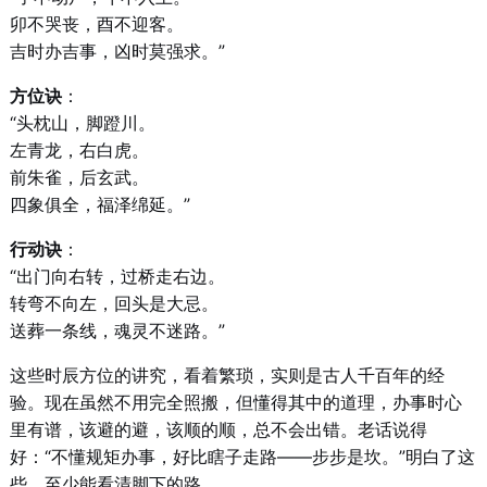
卯不哭丧，酉不迎客。
吉时办吉事，凶时莫强求。”
方位诀
：
“头枕山，脚蹬川。
左青龙，右白虎。
前朱雀，后玄武。
四象俱全，福泽绵延。”
行动诀
：
“出门向右转，过桥走右边。
转弯不向左，回头是大忌。
送葬一条线，魂灵不迷路。”
这些时辰方位的讲究，看着繁琐，实则是古人千百年的经
验。现在虽然不用完全照搬，但懂得其中的道理，办事时心
里有谱，该避的避，该顺的顺，总不会出错。老话说得
好：“不懂规矩办事，好比瞎子走路——步步是坎。”明白了这
些，至少能看清脚下的路。