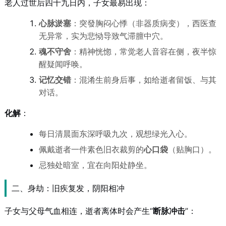
老人过世后四十九日内，子女最易出现：
心脉淤塞
：突發胸闷心悸（非器质病变），西医查
无异常，实为悲恸导致气滞膻中穴。
魂不守舍
：精神恍惚，常觉老人音容在侧，夜半惊
醒疑闻呼唤。
记忆交错
：混淆生前身后事，如给逝者留饭、与其
对话。
化解
：
每日清晨面东深呼吸九次，观想绿光入心。
佩戴逝者一件素色旧衣裁剪的
心口袋
（贴胸口）。
忌独处暗室，宜在向阳处静坐。
二、身劫：旧疾复发，阴阳相冲
子女与父母气血相连，逝者离体时会产生“
断脉冲击
”：