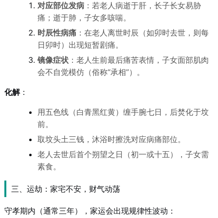
对应部位发病
：若老人病逝于肝，长子长女易胁
痛；逝于肺，子女多咳喘。
时辰性病痛
：在老人离世时辰（如卯时去世，则每
日卯时）出现短暂剧痛。
镜像症状
：老人生前最后痛苦表情，子女面部肌肉
会不自觉模仿（俗称“承相”）。
化解
：
用五色线（白青黑红黄）缠手腕七日，后焚化于坟
前。
取坟头土三钱，沐浴时擦洗对应病痛部位。
老人去世后首个朔望之日（初一或十五），子女需
素食。
三、运劫：家宅不安，财气动荡
守孝期内（通常三年），家运会出现规律性波动：