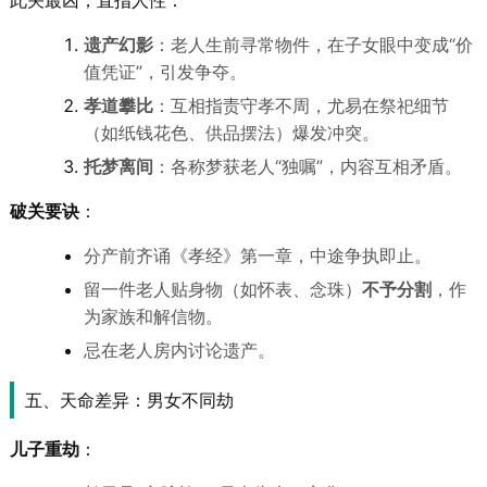
此关最凶，直指人性：
遗产幻影
：老人生前寻常物件，在子女眼中变成“价
值凭证”，引发争夺。
孝道攀比
：互相指责守孝不周，尤易在祭祀细节
（如纸钱花色、供品摆法）爆发冲突。
托梦离间
：各称梦获老人“独嘱”，内容互相矛盾。
破关要诀
：
分产前齐诵《孝经》第一章，中途争执即止。
留一件老人贴身物（如怀表、念珠）
不予分割
，作
为家族和解信物。
忌在老人房内讨论遗产。
五、天命差异：男女不同劫
儿子重劫
：