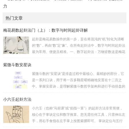
力
热门文章
梅花易数起卦法门（上）：数字与时间起卦详解
起卦是梅花易数操作的第一步，旨在将混沌的“机”转化为清晰
的“数”，再由“数”定“象”。在所有起卦法中，数字与时间起卦法
最为常用、便捷且精准。一、数字起卦法：万物皆数这是梅花
易数最核心的起卦方法。任何一组数字，只要它是“偶然”得到
紫微斗数安星诀
的，都可以用来起卦。步骤：分拆数字：将得到的一组数字
（通常是三位数）分成两半。前几位数为上卦，后几位数为下
紫微斗数的“安星诀”是排盘过程中最核心、最精妙的部分，它
卦。如果数字是偶数位，则前后平分；如果是奇数位，则前部
是一系列口诀，用于将一百多颗星曜精确地安置在十二宫之
分比后部分少一位。例如，数字 256：前一位 2 为上卦后两
中。掌握安星诀，是理解紫微斗数哲学架构和进行手动排盘的
位...
基础。一、 安星诀的核心框架安星诀并非单一口诀，而是一
小六壬起卦方法
个完整的系统，遵循严格的步骤。其核心顺序是：定紫微 →
安十四主星 → 布辅星 → 排四化。整个排盘流程与安星诀的依
小六壬（也称“马前课”或“掐指一算”）的起卦方法非常简便，
赖关系，可以清晰地通过下图展现：二、 核心安星诀详解1.
核心在于掌诀定位和数字推算。您无需任何工具，只需伸出左
安紫微星诀（定帝星）这是所有安星的第一步，至关重要。口
手，用右手食指在左手掌上按图索骥即可。 掌诀定位与五行
诀：紫微天机星逆行，隔一阳武天同行，...
属性：大安：位于食指根部，属木，青龙，主数1、4、5，大