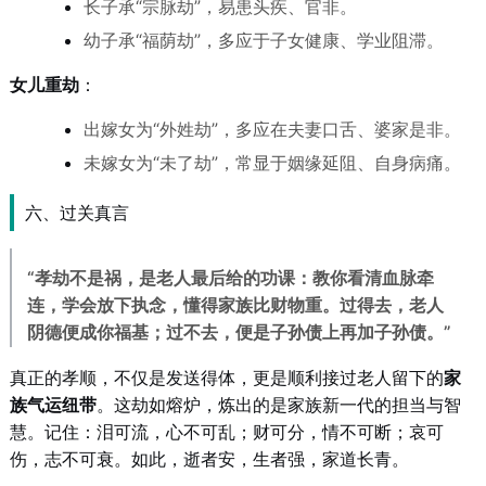
长子承“宗脉劫”，易患头疾、官非。
幼子承“福荫劫”，多应于子女健康、学业阻滞。
女儿重劫
：
出嫁女为“外姓劫”，多应在夫妻口舌、婆家是非。
未嫁女为“未了劫”，常显于姻缘延阻、自身病痛。
六、过关真言
“孝劫不是祸，是老人最后给的功课：教你看清血脉牵
连，学会放下执念，懂得家族比财物重。过得去，老人
阴德便成你福基；过不去，便是子孙债上再加子孙债。”
真正的孝顺，不仅是发送得体，更是顺利接过老人留下的
家
族气运纽带
。这劫如熔炉，炼出的是家族新一代的担当与智
慧。记住：泪可流，心不可乱；财可分，情不可断；哀可
伤，志不可衰。如此，逝者安，生者强，家道长青。