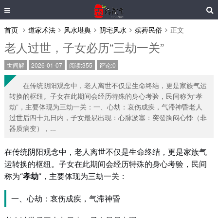
首页
道家术法
风水堪舆
阴宅风水
殡葬民俗
正文
老人过世，子女必历“三劫一关”
世间解
2026-01-07
阅读:355
评论:0
在传统阴阳观念中，老人离世不仅是生命终结，更是家族气运
转换的枢纽。子女在此期间会经历特殊的身心考验，民间称为“孝
劫”，主要体现为三劫一关：一、心劫：哀伤成疾，气滞神昏老人
过世后四十九日内，子女最易出现：心脉淤塞：突發胸闷心悸（非
器质病变），...
在传统阴阳观念中，老人离世不仅是生命终结，更是家族气
运转换的枢纽。子女在此期间会经历特殊的身心考验，民间
称为“
孝劫
”，主要体现为三劫一关：
一、心劫：哀伤成疾，气滞神昏