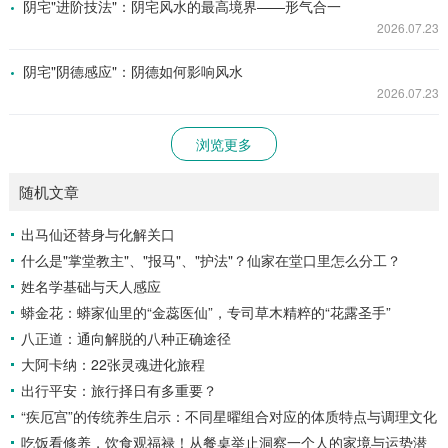
阴宅"进阶技法"：阴宅风水的最高境界——形气合一
2026.07.23
阴宅"阴德感应"：阴德如何影响风水
2026.07.23
浏览更多
随机文章
出马仙还替身与化解关口
什么是"掌堂教主"、"报马"、"护法"？仙家在堂口里怎么分工？
姓名学基础与天人感应
蟒金花：蟒家仙里的“金蕊医仙”，专司草木精粹的“花露圣手”
八正道：通向解脱的八种正确途径
大阿卡纳：22张灵魂进化旅程
出行平安：旅行择日有多重要？
“疾厄宫”的传统养生启示：不同星曜组合对应的体质特点与调理文化
吃饭看修养，饮食观福禄！从餐桌举止洞察一个人的家境与运势潜