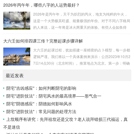
2026年丙午年，哪些八字的人运势最好？
吉。留连：位于食指指尖，属水，玄武，主数2、7、8，凶。
速喜：位于中指指尖，属火，朱雀，主数3、6、9，吉。赤
2026年是丙午年，天干为炽烈的丙火，地支为纯粹的午火，
口：位于无名指指尖，属金，白虎，主数4、1、2，凶。小
这是一个火势极其旺盛、能量极强的年份。对于不同八字格局
吉：位于无名指根部，属木，六合，主数5、3、8，吉。空
的人来说，这一年将是冰火两重天的体验。有些人会如鱼得
亡：位于中指根部，属土，勾陈，...
水，运势冲天；而有些人则会倍感煎熬，挑战重重。核心原
大六壬如何排四课三传？完整起课步骤详解
理：吉凶在于平衡与需求八字讲究五行平衡与“喜用神”。喜用
神就是那个能对你的命局起到最好平衡、补助作用的五行。20
大六壬的起课过程，犹如搭建一座精密的占卜模型，每一步都
26年丙午，是火力全开的一年。因此：八字命局中“喜火”、“用
逻辑严谨。我们将以一个具体案例来演示：公历2023年10月2
火”的人，等于得到了天地最强能量的帮助，犹如天降神助，
7日14点30分（北京时间）。推算地点为北京。第一步：明确
运势自然一飞冲天。八字命局中“忌火”的人...
概念与准备工具四课：事物的四个发展阶段或矛盾的四个层
最近发表
面。它是分析事体现状的基石。三传：事物发展、演变的三个
核心过程（发用、移易、归计）。它是推演事态发展的主线。
阴宅"吉凶感应"：如何判断阴宅的影响
你需要：一张空白的天地盘（内含十二地支）、月将、当天日
阴宅"进阶技法"：阴宅风水的最高境界——形气合一
干日支。第二步：核心步骤——排四课四课是“三传”之母，此
步必须精准。1. 定月将（布“天盘”的...
阴宅"阴德感应"：阴德如何影响风水
阴宅"进阶技法"：常见问题的处理方法
上坟顺序有讲究：先拜祖坟还是父坟？老人说拜错损三代福运，真
不是迷信