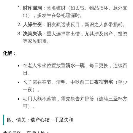
财库漏洞
：莫名破财（如丢钱、物品损坏、意外支
出），多发生在祭祀疏漏时。
人缘生变
：旧友疏远或反目，新识之人多带损耗。
决策失误
：重大选择常出错，尤其涉及房产、投资
等家族积累。
化解
：
在老人常坐位置放置
清水一碗
，每日更换，连续百
日。
长子需在春节、清明、中秋前三日
夜宿老宅
（至少
一夜）。
动用大额积蓄前，需先祭告并掷筊（连续三圣杯方
可）。
四、情关：遗产心结，手足失和