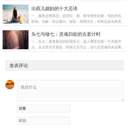
重：宗法之重：香炉代表家族香火传承的正统性。触碰权属于
对话。化解：每日清晨面东深呼吸九次，观想绿光入心。佩戴
宗法序列中的男性继承人——通常是长子或长孙，他们通过执
出殡儿媳妇的十大忌讳
逝者一件素色旧衣裁剪的心口袋（贴胸口）。忌独处暗...
炉确立“承嗣人”身份。阴阳之契：炉中香火是沟通阴阳的契约
一、服色忌艳禁忌：忌穿红、紫、粉等艳色衣物，包括内衣、
凭证。唯血脉直系男性执炉，方被视为“阳间代表”与祖先对
鞋袜。正解：应以素白、深蓝、纯黑为主，布料忌反光材质。
话。秩序之眼：香炉如仪式之眼，注视整个丧礼的礼法秩序。
特殊讲究：若公婆中尚有一位健在，可于白衣襟内缝小红布条
非主祭人触碰，象征秩序被扰乱。二、儿媳的双重身份：既是
（边长一寸）以示“孝中有生”，但不可外露。二、妆饰忌亮禁
头七与做七：灵魂归处的古老计时
家人也是“客”儿媳在夫家丧仪中的身份具有微妙矛...
忌：忌戴任何闪亮首饰（金、银、钻石）、鲜艳头花，禁用香
一、头七：逝者最后的回望头七，是人离世后第一个关键节
水、指甲油。正解：可佩戴素银或玉质无光饰物（如麻花银
点。从去世当天算起，到第七日为止，这七天灵魂尚未远离，
镯、平安玉扣），长发需用深色布条束紧，忌披头散发。细
仍在人间飘荡。民间相信，头七当夜子时（23点至凌晨1
节：已婚儿媳需卸除眉毛妆容（古礼称“去彩守晦”），以示哀
点），魂魄会归家作最后探望。具体讲究：家人需在魂魄归来
戚至诚。三、哭丧忌乱禁忌：忌无泪干嚎、忌哭时言语...
前，备好一顿饭摆在灵位前，饭菜需是逝者生前爱吃的摆饭后
发表评论
全家人必须回避，最好熄灯就寝，不可让魂魄看见亲人有些地
方会在家门口烧纸扎的“天梯”，助魂魄登天头七夜常会托梦，
梦中若见逝者衣衫整洁、面容安详，便是已顺利上路如初一去
世，头七便是初七。这夜许多家庭能感觉到异常：烛火莫...