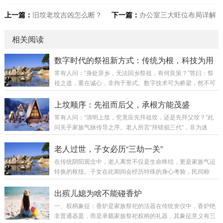
上一篇：
旧坟老坟吉凶怎么断？
下一篇：
办公室三大旺位布局详解
相关阅读
数字时代的祭祖新方式：传统为根，科技为用
常有人问：“身处异乡，无法回乡祭祖，有何良策？”答曰：祭
祖之道，重在诚心，非拘于形式。数字技术可为桥梁，然不可
替代实地祭祖之根本意义。今日便为诸位梳理数字时代祭祖之
探索与实践，以作参考。第一章：传统祭祖之困境困境具体表
上坟顺序：先祖而后父，承根方能茂盛
现时间困境现代人工作繁忙，清明、重阳未必能如期返乡空间
常有人问：“清明上坟，究竟应先拜祖坟，还是先拜父坟？”此
困境家族成员分散各地，齐聚祭祖愈发困难传承困境年轻一代
问关乎家族气脉传导之序。老人所言“拜错损三代”，非为迷
对祭祖意义理解渐浅，文化面临断层形式困境传统祭祖形式在
信，实乃根基与枝叶之序不可乱也。正确顺序：先拜祖坟，再
快节奏生活中吸引力下降第二章：数字祭祖之三种探索形式
拜父坟。非父母不重要，而是气脉传导，必由根而起，方能及
老人过世，子女必历“三劫一关”
一：线上祭祖平台各大互联网公司推出的虚拟祭祖服务...
于枝叶。第一章：为何必须先拜祖坟？1. 气场由根上传阴宅风
在传统阴阳观念中，老人离世不仅是生命终结，更是家族气运
水之核心，在于气脉传导。祖先气场自祖坟起，一代代向下传
转换的枢纽。子女在此期间会经历特殊的身心考验，民间称
递。如大树，根吸营养，先供主干，主干再养枝叶。祖坟为气
为“孝劫”，主要体现为三劫一关：一、心劫：哀伤成疾，气滞
场之“源”，父母为“中转站”，子孙为“结果”。先祭祖坟，方能接
神昏老人过世后四十九日内，子女最易出现：心脉淤塞：突發
出殡儿媳为啥不能碰香炉
通源头，使气脉通畅。若先祭父坟，如...
胸闷心悸（非器质病变），西医查无异常，实为悲恸导致气滞
一、权柄象征：香炉是家族祭祀的法器在传统丧仪中，香炉绝
膻中穴。魂不守舍：精神恍惚，常觉老人音容在侧，夜半惊醒
非普通器皿，而是承载家族祭祀权柄的礼器，其象征意义有三
疑闻呼唤。记忆交错：混淆生前身后事，如给逝者留饭、与其