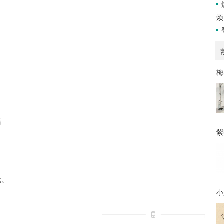
烦
梅
信
紫
载。
小