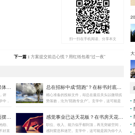
2
扫一扫在手机阅读、分享本文
大
下一篇：
方案提交前总心慌？用红纸包着“过一夜”
感觉被行业大佬无视？在社交媒体头像后P个“靠山影”
总在招标中成“陪跑”？在标书封底盖个“隐形章”
，评
精心准备的投标文件，却总在最后关头以微弱劣
学中，
势落败，沦为“陪跑专业户”。玄学中，这可能是
缺乏“分
你的标书“气场”缺乏最后一刻的“定鼎之力”或“独
觉上
特印记”，难以在众多竞争者中脱颖而出。需要一
同事总找你吐槽负能量？在桌面摆个“吸音贝”
感觉事业已达天花板？在书房天花板贴片“苍穹镜”
的制作
个看不见但能“加持”最终印象的“印章”。❶ “隐形
抱怨、
职位、收入、能力似乎都到顶，再无突破空间，
行业社
章”的制作此章并非实物。在最终打印、封装标书
不好直
感到窒息和迷茫。玄学中，这可能是因为你个人
软件
前，将标书电子版的所有页面（尤其是技术方案