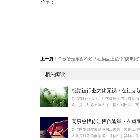
分享：
上一篇：
总被借走东西不还？在物品上点个“隐形记”
相关阅读
尝试在行业论坛、社交媒体上与大咖互动
论、提问却总石沉大海，得不到回应。玄
这可能是你的网络“虚拟形象”气场单薄，
量”或“背景”，难以引起注意。需要一个视
的“能量背景”来增强存在感。❶ “靠山影”
某位同事总爱凑到你的工位旁，倾倒工作
选择一张你用于职业社交平台（如领英、
人事是非等负面情绪，让你不胜其扰，又
群）的头像照片。使用最简单的图片编辑