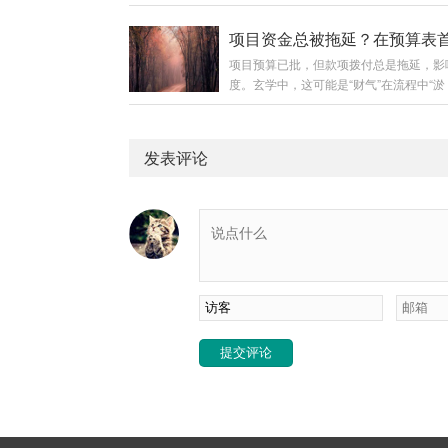
接拒绝。玄学中，这是一种“口舌煞”和“阴
（甚至手机自带功能），在头像照片中你
扰。需要一个有“吸收”和“转化”意象的物
后方或肩部上方背景处，添加一个极其模
征性地处理这些能量。❶ “吸音贝”的选择
色深于背景、形状类似山峦或图书馆书架
项目预算已批，但款项拨付总是拖延，影
枚天然、完整、内壁光滑的较大海螺壳或
虚化阴影。阴影必须非常淡、非常自然，
度。玄学中，这可能是“财气”在流程中“淤
（如鹦鹉螺、大法螺，工艺品店或海边可
仔细看根...
塞”或“被截”。需要在代表“钱”的预算文件
贝壳在玄学中有“收纳”、“转化”和“隔绝”
加一点“吸引”和“催促”的能量。❶ “金蟾印
其螺旋结构更是能量转化的天然象征。❷ 
找一张金色的贴纸或便签（大小如拇指盖
位”与“朝向”将贝壳开口朝外（指向走廊
发表评论
黑色细笔在上面画一个极简的“金蟾”符号
公共区域），摆放在你办公桌的右前...
圆形（身体），上面点两个小点（眼睛）
画三条短线（寓意吐钱）。图形抽象即可
在于颜色（金）和寓意（吐钱）。❷ “贴印
位将这张“金蟾印”，贴在项目正式预算文
要请款单的首页，右上角（从审批者视角看为
提交评论