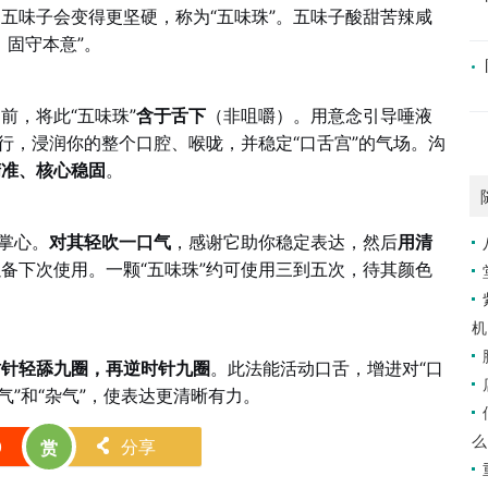
五味子会变得更坚硬，称为“五味珠”。五味子酸甜苦辣咸
，固守本意”。
前，将此“五味珠”
含于舌下
（非咀嚼）。用意念引导唾液
行，浸润你的整个口腔、喉咙，并稳定“口舌宫”的气场。沟
精准、核心稳固
。
掌心。
对其轻吹一口气
，感谢它助你稳定表达，然后
用清
备下次使用。一颗“五味珠”约可使用三到五次，待其颜色
机
时针轻舔九圈，再逆时针九圈
。此法能活动口舌，增进对“口
气”和“杂气”，使表达更清晰有力。
么
0
分享
赏
󰄯