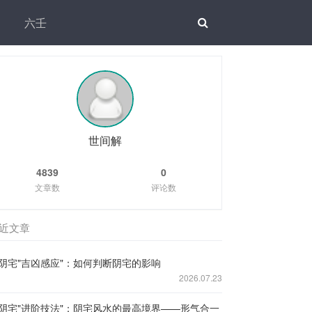
六壬
世间解
4839
0
文章数
评论数
近文章
阴宅"吉凶感应"：如何判断阴宅的影响
2026.07.23
阴宅"进阶技法"：阴宅风水的最高境界——形气合一