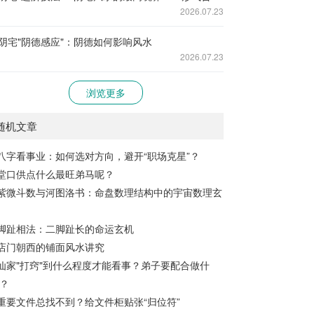
2026.07.23
阴宅"阴德感应"：阴德如何影响风水
2026.07.23
浏览更多
随机文章
八字看事业：如何选对方向，避开“职场克星”？
堂口供点什么最旺弟马呢？
紫微斗数与河图洛书：命盘数理结构中的宇宙数理玄
脚趾相法：二脚趾长的命运玄机
店门朝西的铺面风水讲究
仙家"打窍"到什么程度才能看事？弟子要配合做什
？
重要文件总找不到？给文件柜贴张“归位符”