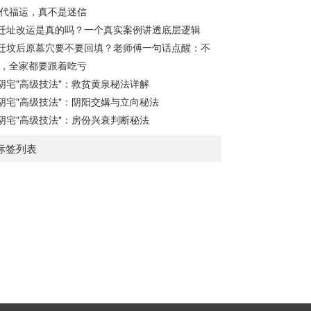
传”之母，此步必须精准。1. 定月将（布“天
代福运，真不是迷信
盘”的...
迁址改运是真的吗？一个真实案例讲透底层逻辑
迁坟后原墓穴要不要回填？老师傅一句话点醒：不
，全家都要跟着吃亏
阴宅"高级技法"：救贫黄泉秘法详解
阴宅"高级技法"：阴阳交媾与立向秘法
阴宅"高级技法"：房份兴衰判断秘法
标签列表