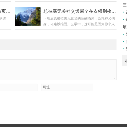
气”的侵
事业能量的“上升通道”在感知上被“封顶”。需要在
的头部
和报价摘要部分）另存为一份PDF。然后，在这
三
件，来象
象征“上限”的天花板上，制造一个“假象”的突破
糊、颜
份PDF文件的最后一项（封底之前），用绘图工
项目资金总被拖延？在预算表首页贴“金蟾印”
总被塞无关社交饭局？在衣领别枚“止觞针”
寻找一
点，打开心理空间。❶ “苍穹镜”的选择购买一小
轮廓的
具插入一个极小的、颜色与背景完全一致的图形
响进
下班后总被拉去无意义的应酬酒局，既耗神又伤
扇贝壳
块圆形或六边形的、镜面效果极佳的小镜子（直
达到“不
（如一个直径1像素的实心圆，或一个简...
身，却难以推脱。玄学中，这可能是因为你个人
寻）。
径约5-8厘米，确保边缘光滑安全）。镜子务必
填
上，施
气场的“社交边界”过于模糊，易被“酒肉之气”吸
的含义，
洁净，无瑕疵。❷ “贴镜”的方位在家庭书房或你
”的制作
附。需要一枚有“止”意的物件，来收敛气场，暗
“摆
常思考事业问题的房间，找到天花板的正中央位
）。用
示内外。❶ “止觞针”的选用选择一枚款式简洁、
或办公室
置（若无条件，可选你常坐位置的正上方）。将
：一个
针体为银白色或不锈钢的领针、胸针或徽章。形
此小镜子镜面朝下，牢固地粘贴在天花板上。...
，前面
状以方形、菱形或简约几何形为佳，避免圆形或
，关键
花朵等柔和图形。金属的“金”气带有肃杀、界限
”的方
的意味。❷ 佩戴的时机与位置在预计可能会有此
件或重
类饭局的当天，出门前将此针别在衬衫或外套的
...
左侧衣领内侧（靠近锁骨位置，从外侧不易直接
看见...