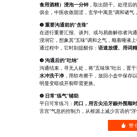
食用酒精）浸泡一分钟
，取出阴干。处理后的
俱全，中医收敛固涩，玄学中寓意“调和诸气
❷ 重要沟通前的“含珠”
在进行重要汇报、谈判、或与易曲解你者沟通
浸润它，想象其“五味”调和之气，顺着唾液上
通过程中，它时刻提醒你：
语速放缓、用词
❸ 沟通后的“吐纳”
沟通结束，寻无人处，将“五味珠”吐出，置于
水冲洗干净
，用软布擦干，放回小盒中保存以
明显变暗或开裂即需更换。
❹ 日常“练气”辅助
平日可常练习：
闭口，用舌尖沿牙龈外围顺
舌宫”气息的控制力，从根源上减少言语的“浮
赞
󰄼