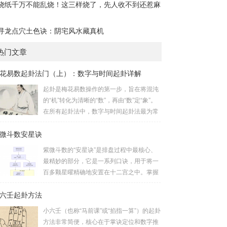
烧纸千万不能乱烧！这三样烧了，先人收不到还惹麻
寻龙点穴土色诀：阴宅风水藏真机
热门文章
花易数起卦法门（上）：数字与时间起卦详解
起卦是梅花易数操作的第一步，旨在将混沌
的“机”转化为清晰的“数”，再由“数”定“象”。
在所有起卦法中，数字与时间起卦法最为常
用、便捷且精准。一、数字起卦法：万物皆
微斗数安星诀
数这是梅花易数最核心的起卦方法。任何一
组数字，只要它是“偶然”得到的，都可以用
紫微斗数的“安星诀”是排盘过程中最核心、
来起卦。步骤：分拆数字：将得到的一组数
最精妙的部分，它是一系列口诀，用于将一
字（通常是三位数）分成两半。前几位数为
百多颗星曜精确地安置在十二宫之中。掌握
上卦，后几位数为下卦。如果数字是偶数
安星诀，是理解紫微斗数哲学架构和进行手
位，则前后平分；如果是奇数位，则前部分
六壬起卦方法
动排盘的基础。一、 安星诀的核心框架安星
比后部分少一位。例如，数字 256：前一
诀并非单一口诀，而是一个完整的系统，遵
小六壬（也称“马前课”或“掐指一算”）的起卦
位 2 为上卦后两位...
循严格的步骤。其核心顺序是：定紫微 →
方法非常简便，核心在于掌诀定位和数字推