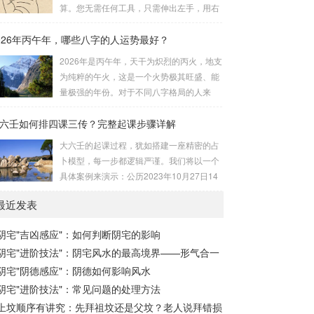
安十四主星 → 布辅星 → 排四化。整个排盘
算。您无需任何工具，只需伸出左手，用右
流程与安星诀的依赖关系，可以清晰地通过
手食指在左手掌上按图索骥即可。 掌诀定位
下图展现：二、 核心安星诀详解1. 安紫微星
026年丙午年，哪些八字的人运势最好？
与五行属性：大安：位于食指根部，属木，
诀（定帝星）这是所有安星的第一步，至关
青龙，主数1、4、5，大吉。留连：位于食
2026年是丙午年，天干为炽烈的丙火，地支
重要。口诀：紫微天机星逆行，隔一阳武天
指指尖，属水，玄武，主数2、7、8，凶。
为纯粹的午火，这是一个火势极其旺盛、能
同行，...
速喜：位于中指指尖，属火，朱雀，主数
量极强的年份。对于不同八字格局的人来
3、6、9，吉。赤口：位于无名指指尖，属
说，这一年将是冰火两重天的体验。有些人
金，白虎，主数4、1、2，凶。小吉：位于
六壬如何排四课三传？完整起课步骤详解
会如鱼得水，运势冲天；而有些人则会倍感
无名指根部，属木，六合，主数5、3、8，
煎熬，挑战重重。核心原理：吉凶在于平衡
大六壬的起课过程，犹如搭建一座精密的占
吉。空亡：位于中指根部，属土，勾陈，...
与需求八字讲究五行平衡与“喜用神”。喜用
卜模型，每一步都逻辑严谨。我们将以一个
神就是那个能对你的命局起到最好平衡、补
具体案例来演示：公历2023年10月27日14
助作用的五行。2026年丙午，是火力全开的
点30分（北京时间）。推算地点为北京。第
一年。因此：八字命局中“喜火”、“用火”的
最近发表
一步：明确概念与准备工具四课：事物的四
人，等于得到了天地最强能量的帮助，犹如
个发展阶段或矛盾的四个层面。它是分析事
天降神助，运势自然一飞冲天。八字命局
阴宅"吉凶感应"：如何判断阴宅的影响
体现状的基石。三传：事物发展、演变的三
中“忌火”的人...
阴宅"进阶技法"：阴宅风水的最高境界——形气合一
个核心过程（发用、移易、归计）。它是推
演事态发展的主线。你需要：一张空白的天
阴宅"阴德感应"：阴德如何影响风水
地盘（内含十二地支）、月将、当天日干日
阴宅"进阶技法"：常见问题的处理方法
支。第二步：核心步骤——排四课四课是“三
上坟顺序有讲究：先拜祖坟还是父坟？老人说拜错损