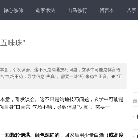
禅心修佛
道家术法
出马修行
留言本
八字
五味珠”
本意，引发误会。这不只是沟通技巧问题，玄学中可能是你言语
宫”气场不稳，导致信息“失真”。需要一味“药”来稳气正音。❶ “五
曲本意，引发误会。这不只是沟通技巧问题，玄学中可能是
最
你自身“口舌宫”气场不稳，导致信息“失真”。需要一
择一颗
颗粒饱满、颜色深红的
，回家后用少量
白酒（或高度