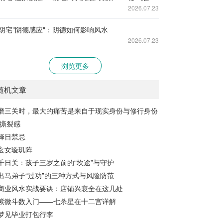
2026.07.23
阴宅"阴德感应"：阴德如何影响风水
2026.07.23
浏览更多
随机文章
磨三关时，最大的痛苦是来自于现实身份与修行身份
撕裂感
择日禁忌
玄女璇玑阵
千日关：孩子三岁之前的“坎途”与守护
出马弟子“过功”的三种方式与风险防范
商业风水实战要诀：店铺兴衰全在这几处
紫微斗数入门——七杀星在十二宫详解
梦见毕业打包行李