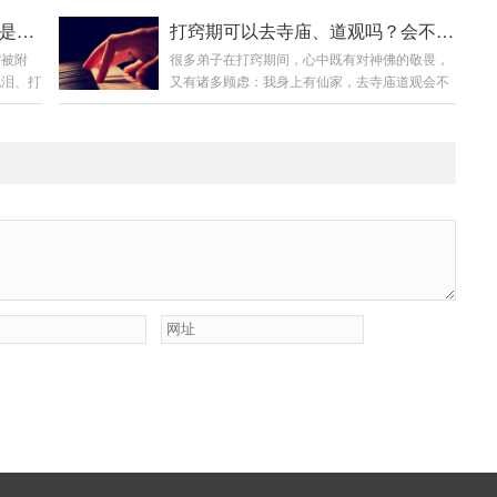
过电一
就是仙家把你身体里一道道“关窍”打通，好跟你
有底，
今天咱就掰扯清楚，从玄学上看，这到底是怎么
打窍期的“附体感”是怎么回事？是仙家上身还是别的？
打窍期可以去寺庙、道观吗？会不会“冲撞”或“被扣”？
不头疼，
沟通。这个过程短则三五月，长则三五年。我整
，是“心
回事，你该喜还是该忧。这不是眼花，是“天
“被附
很多弟子在打窍期间，心中既有对神佛的敬畏，
不一
整经历了两年七个月。头窍——百会穴：这是第
跟弟子沟
目”在松动首先，咱得知道，人除了这两只肉眼，
流泪、打
又有诸多顾虑：我身上有仙家，去寺庙道观会不
么过来
一个打通的。那天我正在地里干活，突然头
眉...
强行进
会“冲撞”正神？仙家会不会被扣下？甚至，不同
看，这
顶“嗡”的一声，像被雷劈了似的，眼前一黑就栽
不是被
殿堂该不该拜？这些问题十分现实，处理不当确
着凉，
倒了。醒来后脑袋顶一直发麻，像有蚂蚁在爬。
厘清这
实可能带来困扰。一、 正知正见：分清层次，明
身上不
这个窍通了，才能接仙家的感应。心窍——膻中
等于“真
确关系首先必须建立正确的认知框架：仙家与正
”，比
穴：这个最难受。心口像压了块大石头，喘不上
规的出马
统神佛的关系：在传统认知体系中，胡黄常蟒
气，半夜憋醒是...
“附
等“地仙”或“草仙”，一般被认为是在正神管辖下修
全占据、
行、积累功德的修行者。他们多数对佛菩萨、道
。而打
教天尊怀有崇高的敬意和皈依之心。一个正规
下正常
的、有向道之心的仙家团队，不会抵触弟子去正
统宗教场所。...