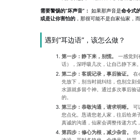
需要警惕的“坏声音”：
如果那声音是
命令式
或是让你害怕的
，那很可能不是自家仙家，
遇到“耳边语”，该怎么做？
第一步：静下来，别慌。
一感觉到
话），深呼吸几次，让自己静下来
第二步：客观记录，事后验证。
在
先放下，别当时就纠结，也别立刻全
水源就多留个神。通过多次事后验证
的。
第三步：恭敬沟通，请求明晰。
可
您点化。恳请您老人家，往后给弟
真诚的沟通，仙家会调整传递方式
第四步：修心为根，减少杂音。
你