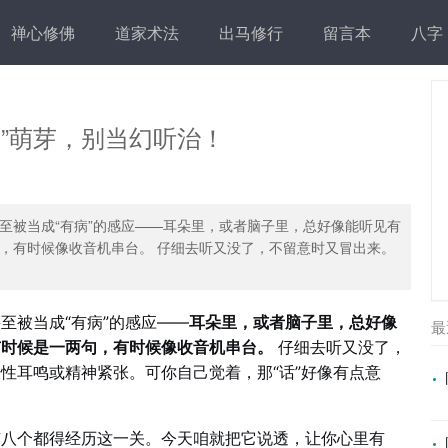
禅心修佛
道家术法
出马修行
留言本
八字
”萌芽，别当幻听治！
至被当成“有病”的感应——耳朵里，或者脑子里，总好像能听见有
，有时候像收音机串台。 仔细去听又没了，不留意时又冒出来。
至被当成“有病”的感应——
耳朵里，或者脑子里，总好像
最
有时候是一两句，有时候像收音机串台。
仔细去听又没了，
性耳鸣或精神紧张。可你自己觉着，那“话”好像有点意
有八个都得经历这一关。今天咱就把它说透，让你心里有