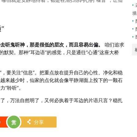
哪怕就是安静地待着，都是在清扫你内心的“噪音”，让仙
填
”
朵去听鬼听神，那是很低的层次，而且容易出偏。
咱们追求
的默契。那种“耳边语”的感觉，只是通往“心通”这座大桥
音”，要关注“信息”。把重点放在提升自己的心性、净化和稳
念越来越少时，仙家的点化就会像平静湖面上投下的一颗石
力“聆听”。
通了，万法自然明了，又何必执着于耳边的片语只言？稳扎
0
分享
赏
󰄯