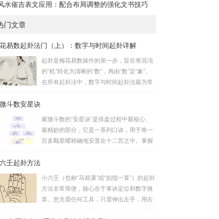
风水催吉表文应用：配合布局调整的强化文书技巧
热门文章
花易数起卦法门（上）：数字与时间起卦详解
起卦是梅花易数操作的第一步，旨在将混沌
的“机”转化为清晰的“数”，再由“数”定“象”。
在所有起卦法中，数字与时间起卦法最为常
用、便捷且精准。一、数字起卦法：万物皆
微斗数安星诀
数这是梅花易数最核心的起卦方法。任何一
组数字，只要它是“偶然”得到的，都可以用
紫微斗数的“安星诀”是排盘过程中最核心、
来起卦。步骤：分拆数字：将得到的一组数
最精妙的部分，它是一系列口诀，用于将一
字（通常是三位数）分成两半。前几位数为
百多颗星曜精确地安置在十二宫之中。掌握
上卦，后几位数为下卦。如果数字是偶数
安星诀，是理解紫微斗数哲学架构和进行手
位，则前后平分；如果是奇数位，则前部分
六壬起卦方法
动排盘的基础。一、 安星诀的核心框架安星
比后部分少一位。例如，数字 256：前一
诀并非单一口诀，而是一个完整的系统，遵
小六壬（也称“马前课”或“掐指一算”）的起卦
位 2 为上卦后两位...
循严格的步骤。其核心顺序是：定紫微 →
方法非常简便，核心在于掌诀定位和数字推
安十四主星 → 布辅星 → 排四化。整个排盘
算。您无需任何工具，只需伸出左手，用右
流程与安星诀的依赖关系，可以清晰地通过
手食指在左手掌上按图索骥即可。 掌诀定位
下图展现：二、 核心安星诀详解1. 安紫微星