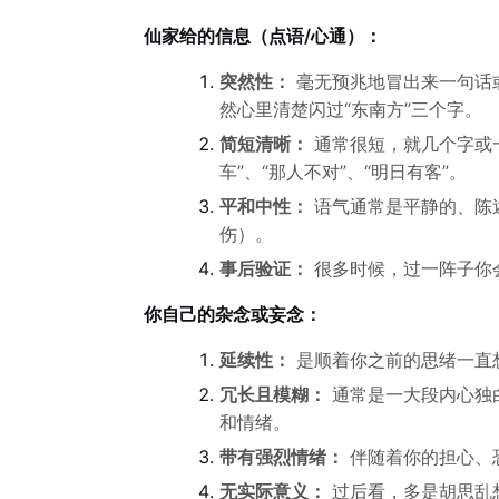
仙家给的信息（点语/心通）：
突然性：
毫无预兆地冒出来一句话
然心里清楚闪过“东南方”三个字。
简短清晰：
通常很短，就几个字或
车”、“那人不对”、“明日有客”。
平和中性：
语气通常是平静的、陈
伤）。
事后验证：
很多时候，过一阵子你
你自己的杂念或妄念：
延续性：
是顺着你之前的思绪一直
冗长且模糊：
通常是一大段内心独白
和情绪。
带有强烈情绪：
伴随着你的担心、
无实际意义：
过后看，多是胡思乱