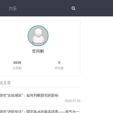
六壬
世间解
4839
0
文章数
评论数
近文章
阴宅"吉凶感应"：如何判断阴宅的影响
2026.07.23
阴宅"进阶技法"：阴宅风水的最高境界——形气合一