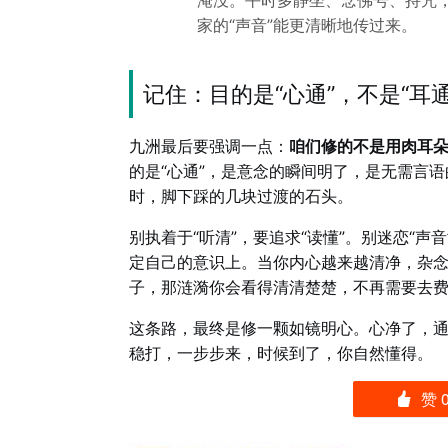
淹没。平时多静坐、念佛号、持咒，
家的“声音”能更清晰地传过来。
记住：目的是“心通”，不是“耳通
九洲最后要强调一点：
咱们修的不是用肉耳
的是“心通”，是意念的瞬间明了，是无需言语
时，脚下踩的几块过渡的石头。
别执着于“听清”，要追求“读懂”。别迷恋“声
定自己的意识上。当你内心越来越清净，杂
子，那涟漪你会看得清清楚楚，不再需要去费
这条路，最终是修一颗如镜明心。心净了，
稳打，一步步来，时候到了，你自然懂得。
赞
󰄼