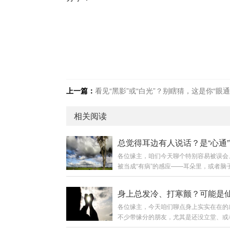
上一篇：
看见“黑影”或“白光”？别瞎猜，这是你“眼通”要开的信
相关阅读
各位缘主，咱们今天聊个特别容易被误会
被当成“有病”的感应——耳朵里，或者脑
总好像能听见有人说话，声音不大，断断
的，有时候是一两句，有时候像收音机串
细去听又没了，不留意时又冒出来。去医
各位缘主，今天咱们聊点身上实实在在的
可能说你神经性耳鸣或精神紧张。可你自
不少带缘分的朋友，尤其是还没立堂、或
着，那“话”好像有点意思，不是瞎响。这
缘分刚动的时候，总有个毛病：身上莫名
九洲我敢说，十个带缘分的里头，有八个