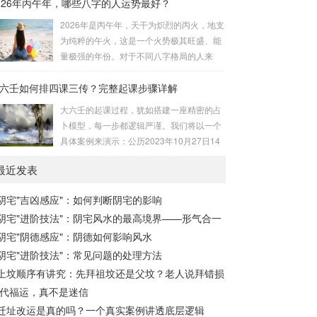
026年丙午年，哪些八字的人运势最好？
与五行属性：大安：位于食指根部，属木，
诀（定帝星）这是所有安星的第一步，至关
青龙，主数1、4、5，大吉。留连：位于食
2026年是丙午年，天干为炽烈的丙火，地支
重要。口诀：紫微天机星逆行，隔一阳武天
指指尖，属水，玄武，主数2、7、8，凶。
为纯粹的午火，这是一个火势极其旺盛、能
同行，...
速喜：位于中指指尖，属火，朱雀，主数
量极强的年份。对于不同八字格局的人来
3、6、9，吉。赤口：位于无名指指尖，属
说，这一年将是冰火两重天的体验。有些人
金，白虎，主数4、1、2，凶。小吉：位于
六壬如何排四课三传？完整起课步骤详解
会如鱼得水，运势冲天；而有些人则会倍感
无名指根部，属木，六合，主数5、3、8，
煎熬，挑战重重。核心原理：吉凶在于平衡
大六壬的起课过程，犹如搭建一座精密的占
吉。空亡：位于中指根部，属土，勾陈，...
与需求八字讲究五行平衡与“喜用神”。喜用
卜模型，每一步都逻辑严谨。我们将以一个
神就是那个能对你的命局起到最好平衡、补
具体案例来演示：公历2023年10月27日14
助作用的五行。2026年丙午，是火力全开的
点30分（北京时间）。推算地点为北京。第
一年。因此：八字命局中“喜火”、“用火”的
最近发表
一步：明确概念与准备工具四课：事物的四
人，等于得到了天地最强能量的帮助，犹如
个发展阶段或矛盾的四个层面。它是分析事
天降神助，运势自然一飞冲天。八字命局
阴宅"吉凶感应"：如何判断阴宅的影响
体现状的基石。三传：事物发展、演变的三
中“忌火”的人...
阴宅"进阶技法"：阴宅风水的最高境界——形气合一
个核心过程（发用、移易、归计）。它是推
演事态发展的主线。你需要：一张空白的天
阴宅"阴德感应"：阴德如何影响风水
地盘（内含十二地支）、月将、当天日干日
阴宅"进阶技法"：常见问题的处理方法
支。第二步：核心步骤——排四课四课是“三
上坟顺序有讲究：先拜祖坟还是父坟？老人说拜错损
传”之母，此步必须精准。1. 定月将（布“天
代福运，真不是迷信
盘”的...
迁址改运是真的吗？一个真实案例讲透底层逻辑