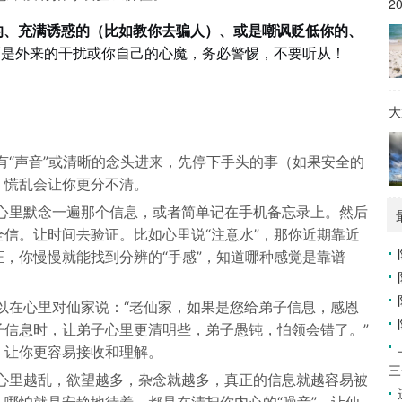
2
的、充满诱惑的（比如教你去骗人）、或是嘲讽贬低你的、
而是外来的干扰或你自己的心魔，务必警惕，不要听从！
大
有“声音”或清晰的念头进来，先停下手头的事（如果安全的
。慌乱会让你更分不清。
心里默念一遍那个信息，或者简单记在手机备忘录上。然后
信。让时间去验证。比如心里说“注意水”，那你近期靠近
，你慢慢就能找到分辨的“手感”，知道哪种感觉是靠谱
以在心里对仙家说：“老仙家，如果是您给弟子信息，感恩
子信息时，让弟子心里更清明些，弟子愚钝，怕领会错了。”
，让你更容易接收和理解。
三
心里越乱，欲望越多，杂念就越多，真正的信息就越容易被