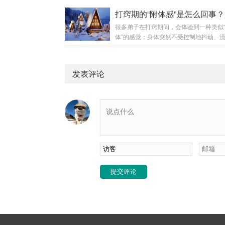
阵阵发冷，起鸡皮疙瘩，甚至打寒颤，像
历这一关。今天咱就把它说透，让你心里
样。 去医院查，啥也查不出来，不发烧
知道这是咋回事，该咋对待。这不是幻听
很多弟子在打窍期间，会体验到一种类似
就说你体质虚。可自己心里知道，那感觉
通”的苗头露出来了首先咱得明白，仙家
体”的感觉：身体突然不受控制地抖动、
样。这事儿九洲我可太熟了，当年也是这
通...
哈欠，或者意识清醒但感觉有别的思想要
的。今儿就给你讲讲，从咱们玄学的角度
入脑海。这种体验非常惊悚，让人担心是
到底是咋回事，你该咋应对。这不是普通
不好的东西控制了。今天，我们就来彻底
是“气”在动首先咱得明白，咱们人活着，
发表评论
种“附体感”背后的真相。一、 “附体感”不
光有血肉，还有一套你看不见的“能量系统
附体”首先必须明确一个关键概念：在正
如经...
仙传承中，弟子与仙家是合作关系，并非
体”关系。真正的“附体”是指外来灵体完
控制宿主的身体和意识，宿主丧失自主权
窍期出现的所谓“附体感”，绝大多数是以
过...
提交评论