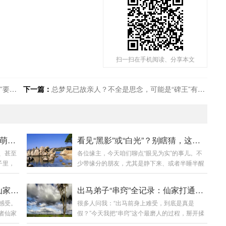
扫一扫在手机阅读、分享本文
号！
下一篇：
总梦见已故亲人？不全是思念，可能是“碑王”有事要交代！
总觉得耳边有人说话？是“心通”萌芽，别当幻听治！
看见“黑影”或“白光”？别瞎猜，这是你“眼通”要开的信号！
、甚至
各位缘主，今天咱们聊点“眼见为实”的事儿。不
子里，
少带缘分的朋友，尤其是静下来、或者半睡半醒
续续
的时候，眼前会突然闪过些东西——有时候是个
台。 仔
黑影“嗖”一下过去，有时候是一团白光或彩光，
身上总发冷、打寒颤？可能是仙家在“串窍”，别当感冒治！
出马弟子“串窍”全记录：仙家打通窍门的真实感受
院查，
有时候甚至能瞥见个人影的轮廓，但仔细一看又
感受。
很多人问我：“出马前身上难受，到底是真是
己觉
没了。 跟人说，人觉得你眼花；自己心里又犯嘀
者仙家
假？”今天我把“串窍”这个最磨人的过程，掰开揉
事儿，
咕：这是要出啥神通了？还是身体出毛病了？这
其妙一
碎了说给你们听。一、什么叫“串窍”？简单说，
都得经
事儿，九洲我自己经历过，也听太多缘主说过。