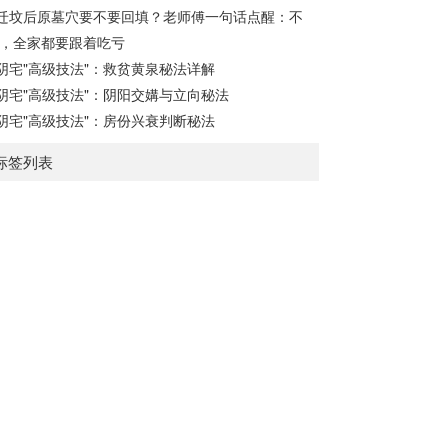
迁坟后原墓穴要不要回填？老师傅一句话点醒：不
，全家都要跟着吃亏
阴宅"高级技法"：救贫黄泉秘法详解
阴宅"高级技法"：阴阳交媾与立向秘法
阴宅"高级技法"：房份兴衰判断秘法
标签列表