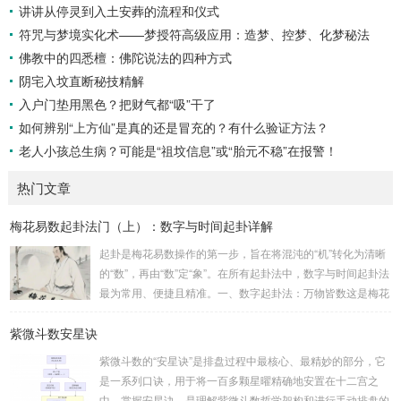
讲讲从停灵到入土安葬的流程和仪式
符咒与梦境实化术——梦授符高级应用：造梦、控梦、化梦秘法
佛教中的四悉檀：佛陀说法的四种方式
阴宅入坟直断秘技精解
入户门垫用黑色？把财气都“吸”干了
如何辨别“上方仙”是真的还是冒充的？有什么验证方法？
老人小孩总生病？可能是“祖坟信息”或“胎元不稳”在报警！
热门文章
梅花易数起卦法门（上）：数字与时间起卦详解
起卦是梅花易数操作的第一步，旨在将混沌的“机”转化为清晰
的“数”，再由“数”定“象”。在所有起卦法中，数字与时间起卦法
最为常用、便捷且精准。一、数字起卦法：万物皆数这是梅花
易数最核心的起卦方法。任何一组数字，只要它是“偶然”得到
紫微斗数安星诀
的，都可以用来起卦。步骤：分拆数字：将得到的一组数字
（通常是三位数）分成两半。前几位数为上卦，后几位数为下
紫微斗数的“安星诀”是排盘过程中最核心、最精妙的部分，它
卦。如果数字是偶数位，则前后平分；如果是奇数位，则前部
是一系列口诀，用于将一百多颗星曜精确地安置在十二宫之
分比后部分少一位。例如，数字 256：前一位 2 为上卦后两
中。掌握安星诀，是理解紫微斗数哲学架构和进行手动排盘的