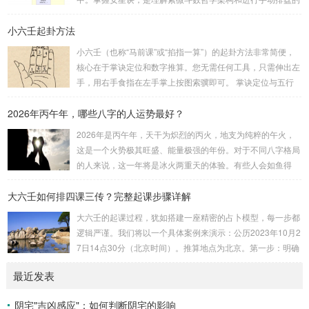
位...
基础。一、 安星诀的核心框架安星诀并非单一口诀，而是一
小六壬起卦方法
个完整的系统，遵循严格的步骤。其核心顺序是：定紫微 →
安十四主星 → 布辅星 → 排四化。整个排盘流程与安星诀的依
小六壬（也称“马前课”或“掐指一算”）的起卦方法非常简便，
赖关系，可以清晰地通过下图展现：二、 核心安星诀详解1.
核心在于掌诀定位和数字推算。您无需任何工具，只需伸出左
安紫微星诀（定帝星）这是所有安星的第一步，至关重要。口
手，用右手食指在左手掌上按图索骥即可。 掌诀定位与五行
诀：紫微天机星逆行，隔一阳武天同行，...
属性：大安：位于食指根部，属木，青龙，主数1、4、5，大
2026年丙午年，哪些八字的人运势最好？
吉。留连：位于食指指尖，属水，玄武，主数2、7、8，凶。
速喜：位于中指指尖，属火，朱雀，主数3、6、9，吉。赤
2026年是丙午年，天干为炽烈的丙火，地支为纯粹的午火，
口：位于无名指指尖，属金，白虎，主数4、1、2，凶。小
这是一个火势极其旺盛、能量极强的年份。对于不同八字格局
吉：位于无名指根部，属木，六合，主数5、3、8，吉。空
的人来说，这一年将是冰火两重天的体验。有些人会如鱼得
亡：位于中指根部，属土，勾陈，...
水，运势冲天；而有些人则会倍感煎熬，挑战重重。核心原
大六壬如何排四课三传？完整起课步骤详解
理：吉凶在于平衡与需求八字讲究五行平衡与“喜用神”。喜用
神就是那个能对你的命局起到最好平衡、补助作用的五行。20
大六壬的起课过程，犹如搭建一座精密的占卜模型，每一步都
26年丙午，是火力全开的一年。因此：八字命局中“喜火”、“用
逻辑严谨。我们将以一个具体案例来演示：公历2023年10月2
火”的人，等于得到了天地最强能量的帮助，犹如天降神助，
7日14点30分（北京时间）。推算地点为北京。第一步：明确
运势自然一飞冲天。八字命局中“忌火”的人...
概念与准备工具四课：事物的四个发展阶段或矛盾的四个层
最近发表
面。它是分析事体现状的基石。三传：事物发展、演变的三个
核心过程（发用、移易、归计）。它是推演事态发展的主线。
阴宅"吉凶感应"：如何判断阴宅的影响
你需要：一张空白的天地盘（内含十二地支）、月将、当天日