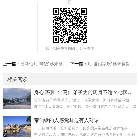
扫一扫在手机阅读、分享本文
上一篇：
出马仙对“赚钱”越来越没兴趣是什么情况？
下一篇：
对“世俗享乐”越来越提不起劲？是老了还是脱胎换骨了？
相关阅读
身心磨砺 | 出马仙弟子为何周身不适？七因详解
常闻诸弟子愁眉诉苦：“师父，立堂之后，为何身体反不如
前？”“我头痛如裂，背沉似铁，是否堂口有恙？”“出马之人，是
否注定要受此皮囊之苦？”答曰：出马仙弟子身体多恙，确是常
情，然非所有不适皆为“正常磨砺”。需明辨根源，方能对症而
带仙缘的人感觉耳边有人对话
治，转苦为修。第一章：正本清源——身体不适之总纲出马弟
一、初闻耳语：是幻是真？带仙缘的人常会经历这种怪事——
子身体之反应，可分为三大类：修行之“功”：如打窍、踩窍，
明明身边没人，却听见有人说话。这声音不像普通幻听，它有
为仙师助力，乃必经之路。因果之“债”：如虚病、冤亲债主，