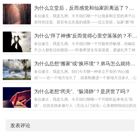
三大特征：方位清晰：声音不从脑子里传来，而是明确从左耳
为业力显化，需诚心化解。心性之“病”：如情绪压抑、心态失
或右耳外侧三寸处飘过来，有时甚至感觉有人贴着耳朵根说
为什么立堂后，反而感觉和仙家距离远了？不是“感情”淡了，是关系从“热恋”进入了“过日子”
衡，为身心一体，当自我调伏。今日详...
话。内容特定：说的不是胡言乱语，而是与你当下处境相关的
各位缘主，我是九洲。今天咱们聊一个让很多刚立堂的弟子心
事。比如你正犹豫要不要接某个活，耳边就有人说“别接，要出
里特别没底、甚至有点失落的感受——没立堂前，仙家“磨”得
事”；或者你忘了某事，突然有声音提醒“柜子第二层”。性别可
厉害，感应强烈，好像时刻在身边。可费了九牛二虎之力把堂
辨：能听出是男声女声，老人声还是童子声。有弟子描述：“左
口立起来，香也供上了，反而觉得仙家“安静”了，感应不如以
为什么“拜了神佛”反而觉得心里空落落的？不是不灵，是你还没找到“内在的佛”！
耳是个沉稳老汉声，右耳是个利落大娘声，从不...
前明显，好像有种莫名的“距离感”。 心里直打鼓：是不是立错
各位缘主，我是九洲。今天咱们聊一个可能有些敏感，但确实
了？仙家不稀罕我了？如果你正经历这个阶段，别慌，九洲告
不少人都有过的困惑——怀着希望去寺庙道观，虔诚礼拜了神
诉你，这非但不是坏事，反而是你们关系 “正常化”和“深化” 的
佛菩萨，也捐了功德，可走出来后，心里非但没有感到充实安
标志！今天咱就打个比方，让你明白这前后的变化。这不是疏
慰，反而有一种莫名的“空落落”，甚至有些失落。 好像自己和
为什么总想“搬家”或“换环境”？弟马怎么就待不住呢？
远...
那庄严慈悲的塑像之间，隔着什么看不见的东西。心里不免嘀
各位缘主，我是九洲。咱们今天聊一种坐立不安的“内心骚
咕：是我的心不诚吗？还是根本就没用？有这种感受，先别急
动”——在一个地方住久了，或者刚搬进一个新地方没多久，心
着否定自己或信仰。今天九洲就带你从修行的根本处，看看
里就总有一股强烈的冲动，想“搬家”，想换城市，想换个环境
这“空落落”背后，到底藏着怎样的深刻启示。这不是神佛不
生活。 也不是现在的地方有什么具体的大问题，可就是觉
为什么老想“闭关”、“躲清静”？是厌世了吗？
灵，是你的“依赖模式”遇到了天花板咱...
得“不对劲”、“不舒服”、“气不顺”，好像被什么东西压着，伸展
各位缘主，我是九洲。今天咱们聊聊一个可能听起来有点“高
不开。家人觉得你折腾，朋友说你喜新厌旧。可你自己清楚，
级”，但其实很多修行人（无论入门深浅）心里都悄悄动过的念
那种渴望非常真实，像是一种本能的呼唤。今天九洲就给你说
头——好想找个没人的地方“闭关”啊！ 或者不用那么正式，就
说，从玄学风水和能量层面看，这种冲动到底在提示你什么。
是极度渴望能有一大段完全属于自己的、不被任何人任何事打
这不是你作，是“人”与“地”的...
扰的时间，彻底躲起来，关掉手机，与世界失联。家人朋友会
发表评论
觉得你“怪”或者“消极避世”，可你自己心里知道，那是一种如同
困兽渴望归山、倦鸟渴望归林般的深切渴望。今天九洲就跟你