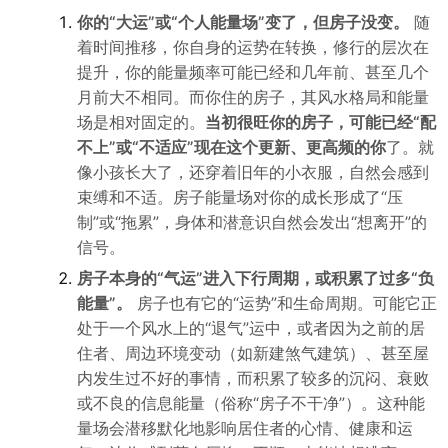
你的“大运”或“个人能量场”变了，但房子没变。
随
着时间推移，你自身的运势在转换，修行的层次在
提升，你的能量频率可能已经和几年前、甚至几个
月前大不相同。而你住的房子，其风水格局和能量
场是相对固定的。
当初很旺你的房子，可能已经“配
不上”或“不适应”现在这个更新、更高频的你
了。就
像小孩长大了，还穿着旧年的小衣服，自然会感到
束缚和不适。房子能量场对你的成长形成了“压
制”或“拖累”，身体和潜意识自然会发出“想离开”的
信号。
房子本身的“气运”进入下行周期，或积累了过多“负
能量”。
房子也有它的“运势”和生命周期。可能它正
处于一个风水上的“退气”运中，或者因为之前的居
住者、周边环境变动（如新建煞气建筑）、甚至屋
内发生过不好的事情，而积累了较多的沉闷、衰败
或不良的信息能量（俗称“房子不干净”）。这种能
量场会潜移默化地影响居住者的心情、健康和运