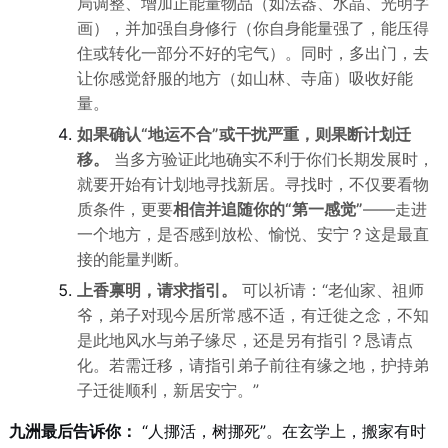
局调整、增加正能量物品（如法器、水晶、光明字
画），并加强自身修行（你自身能量强了，能压得
住或转化一部分不好的宅气）。同时，多出门，去
让你感觉舒服的地方（如山林、寺庙）吸收好能
量。
如果确认“地运不合”或干扰严重，则果断计划迁
移。
当多方验证此地确实不利于你们长期发展时，
就要开始有计划地寻找新居。寻找时，不仅要看物
质条件，更要
相信并追随你的“第一感觉”
——走进
一个地方，是否感到放松、愉悦、安宁？这是最直
接的能量判断。
上香禀明，请求指引。
可以祈请：“老仙家、祖师
爷，弟子对现今居所常感不适，有迁徙之念，不知
是此地风水与弟子缘尽，还是另有指引？恳请点
化。若需迁移，请指引弟子前往有缘之地，护持弟
子迁徙顺利，新居安宁。”
九洲最后告诉你：
“人挪活，树挪死”。在玄学上，搬家有时