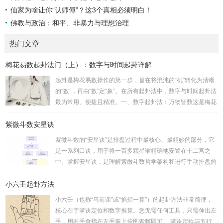
仙家为啥让你“认师傅”？这3个真相必须明白！
佛教与政治：和平、非暴力与理想治理
热门文章
梅花易数起卦法门（上）：数字与时间起卦详解
起卦是梅花易数操作的第一步，旨在将混沌的“机”转化为清晰
的“数”，再由“数”定“象”。在所有起卦法中，数字与时间起卦法
最为常用、便捷且精准。一、数字起卦法：万物皆数这是梅花
易数最核心的起卦方法。任何一组数字，只要它是“偶然”得到
紫微斗数安星诀
的，都可以用来起卦。步骤：分拆数字：将得到的一组数字
（通常是三位数）分成两半。前几位数为上卦，后几位数为下
紫微斗数的“安星诀”是排盘过程中最核心、最精妙的部分，它
卦。如果数字是偶数位，则前后平分；如果是奇数位，则前部
是一系列口诀，用于将一百多颗星曜精确地安置在十二宫之
分比后部分少一位。例如，数字 256：前一位 2 为上卦后两
中。掌握安星诀，是理解紫微斗数哲学架构和进行手动排盘的
位...
基础。一、 安星诀的核心框架安星诀并非单一口诀，而是一
小六壬起卦方法
个完整的系统，遵循严格的步骤。其核心顺序是：定紫微 →
安十四主星 → 布辅星 → 排四化。整个排盘流程与安星诀的依
小六壬（也称“马前课”或“掐指一算”）的起卦方法非常简便，
赖关系，可以清晰地通过下图展现：二、 核心安星诀详解1.
核心在于掌诀定位和数字推算。您无需任何工具，只需伸出左
安紫微星诀（定帝星）这是所有安星的第一步，至关重要。口
手，用右手食指在左手掌上按图索骥即可。 掌诀定位与五行