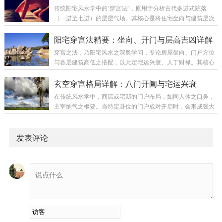
举，以供诸位明察秋毫。第一兆：植物骤然繁茂（生机之兆）
传统阳宅风水学中的“穿宫法”，原用于分析古代多进式院落
现象：家中绿植无缘由地枝繁叶茂，叶片油亮反光，或多年未
（一进至七进）的层层气场。其核心是将住宅坐向与建筑层次
开花的植物突然绽放。原理：植物最为敏感，能感知气场之好
结合，以五行相生之理推断各层吉凶。此法虽源于平面建筑，
坏。其繁茂乃家中“生气”与“阳气”充盈之象。木能生火，火主事
但其五行流转的原理，同样可延展应用于现代高层楼宇的楼层
阳宅穿宫法精要：坐向、开门与层高吉凶详解
业与财富，此为财气正在汇聚的前奏。对照...
选择。一、现代楼宇的五行分层法则穿宫法认为，住宅第一层
穿宫之法，乃阳宅风水之深奥学问，专论房屋坐向、门户方位
的五行属性仅由坐向决定：坐向为正东、正南、正西、正北
与各层建筑高低之搭配，以此定宅运兴衰、人丁财禄。其核心
（四正位）的楼宇，其第一层（及整栋楼的基准五行）属金，
在于使吉星（贪狼、巨门、武曲、辅弼）所在方位之房屋高大
称为“金宅”。坐向为东南、东北、西南、西北（四偏位）的楼
得势，凶星（禄存、文曲、廉贞、破军）所在处宜低伏，并讲
玄空穿宫格局详解：八门开阖与宅运兴衰
宇，其第一层（及整栋楼的基准五行）属土，称为“土...
究五行层层相生，周流不息。一、穿宫法核心原则五行生克定
在传统风水学中，商店或宅邸的门户布局，如同人体之口鼻，
层气：自头层起，依“水→木→火→土→金”之序，五行相生，
主宰纳气之枢要。当特定卦位的门户成对开启时，会形成强大
循环往复。各层房屋之五行属性，须与所在方位之卦气生合为
的气场流通，古人称之为“穿宫”。不同组合引动不同星气，吉
吉。吉星宜高，凶星宜低：贪狼（生气）、巨门（天乙）、武
凶应验悬殊，关乎财丁贵贱乃至生死祸福。一、四大吉星穿宫
曲（延年）、辅弼（伏位）属吉星，其对应方位房屋...
格局1. 延年穿宫开门组合：兑门与艮门同开，乾门与坤门同
发表评论
开，坎门与离门同开，巽门与震门同开。气场效应：此为“金
星”之气穿宅。主财富迅猛，利润极高。气场刚健稳固，即便内
部布局（如收银台）偶有失当，吉气亦能扶持大局，令生意稳
中有升。若为阳宅，则官运亨通，发财迅速。2...