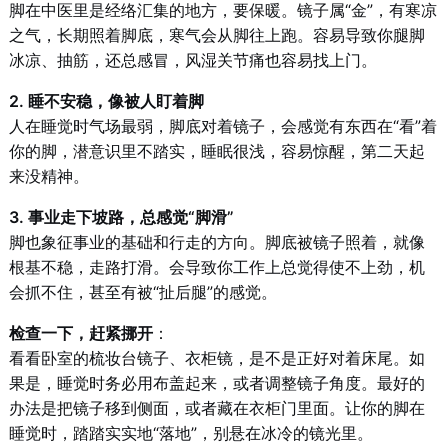
脚在中医里是经络汇集的地方，要保暖。镜子属“金”，有寒凉
之气，长期照着脚底，寒气会从脚往上跑。容易导致你腿脚
冰凉、抽筋，还总感冒，风湿关节痛也容易找上门。
2. 睡不安稳，像被人盯着脚
人在睡觉时气场最弱，脚底对着镜子，会感觉有东西在“看”着
你的脚，潜意识里不踏实，睡眠很浅，容易惊醒，第二天起
来没精神。
3. 事业走下坡路，总感觉“脚滑”
脚也象征事业的基础和行走的方向。脚底被镜子照着，就像
根基不稳，走路打滑。会导致你工作上总觉得使不上劲，机
会抓不住，甚至有被“扯后腿”的感觉。
检查一下，赶紧挪开
：
看看卧室的梳妆台镜子、衣柜镜，是不是正好对着床尾。如
果是，睡觉时务必用布盖起来，或者调整镜子角度。最好的
办法是把镜子移到侧面，或者藏在衣柜门里面。让你的脚在
睡觉时，踏踏实实地“落地”，别悬在冰冷的镜光里。