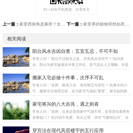
扫一扫在手机阅读、分享本文
上一篇：
家里西南角是厕所？女主人要遭罪了！
下一篇：
家里养的植物突然枯死？赶紧检查那个方位出事了！
相关阅读
阳台风水吉凶自查：五宜五忌，不可不知
常有人问：“阳台不过晾衣之处，亦有风水讲究乎？”此问差
矣。阳台为家宅最接近外界之所在，是气流出入之咽喉，亦是
视野格局之眼目。阳台吉则财气顺，阳台凶则煞气入。今日便
为诸位详列阳台风水之核心要诀，以便对照调整。第一章：好
搬家入宅必做十件事，次序不可乱
风水的阳台环境——得气则旺阳台若面向以下环境，则为得天
常有人问：“老师，新房入伙，有何禁忌与讲究？”此事非同小
独厚之吉象：环境类型风水寓意视野开阔，面向公园、花园生
可，搬家非仅物理迁移，实为家宅气场的“重置”。新宅如同新
气充足，贵人运旺面向河流、湖泊（活水）财运亨通，财源广
纸，落笔第一划，奠定整幅画卷之基调，故不可不慎。今日便
进面向学校、图书馆文昌运旺，利于学业面向寺庙、道观（保
为诸位详述搬家入宅之完整流程与核心要诀。第一章：择日与
家宅将兴的八大吉兆，遇之则喜
持距离）气场清净，平安吉祥第二章：坏风水的阳台环...
准备——万事开头须有道第一件：择良辰吉日此为重中之重。
常有人问：“老师，近来总觉得家中气场不同，是否意味着将有
搬家非周末闲事，须择吉而行。避凶：避开农历七月（鬼
喜事临门？”此问切中肯綮。风水之理，讲究“气聚则运兴”。当
月）；避开与家中成员属相相冲之日。趋吉：宜选老黄历标
好运即将来临时，家宅气场必先发生变化，并显现出种种征
注“宜入宅”之吉日；天气宜晴朗，寓意“一路阳光”。时辰：以上
兆。今日便将民间传承中最灵验的八种家宅兴旺之兆，一一列
穿宫法在现代高层楼宇的五行应用
午7至11点为佳，此时阳气旺盛，最宜搬迁。下...