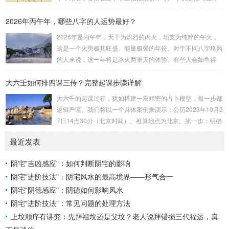
诀：紫微天机星逆行，隔一阳武天同行，...
属性：大安：位于食指根部，属木，青龙，主数1、4、5，大
2026年丙午年，哪些八字的人运势最好？
吉。留连：位于食指指尖，属水，玄武，主数2、7、8，凶。
速喜：位于中指指尖，属火，朱雀，主数3、6、9，吉。赤
2026年是丙午年，天干为炽烈的丙火，地支为纯粹的午火，
口：位于无名指指尖，属金，白虎，主数4、1、2，凶。小
这是一个火势极其旺盛、能量极强的年份。对于不同八字格局
吉：位于无名指根部，属木，六合，主数5、3、8，吉。空
的人来说，这一年将是冰火两重天的体验。有些人会如鱼得
亡：位于中指根部，属土，勾陈，...
水，运势冲天；而有些人则会倍感煎熬，挑战重重。核心原
大六壬如何排四课三传？完整起课步骤详解
理：吉凶在于平衡与需求八字讲究五行平衡与“喜用神”。喜用
神就是那个能对你的命局起到最好平衡、补助作用的五行。20
大六壬的起课过程，犹如搭建一座精密的占卜模型，每一步都
26年丙午，是火力全开的一年。因此：八字命局中“喜火”、“用
逻辑严谨。我们将以一个具体案例来演示：公历2023年10月2
火”的人，等于得到了天地最强能量的帮助，犹如天降神助，
7日14点30分（北京时间）。推算地点为北京。第一步：明确
运势自然一飞冲天。八字命局中“忌火”的人...
概念与准备工具四课：事物的四个发展阶段或矛盾的四个层
最近发表
面。它是分析事体现状的基石。三传：事物发展、演变的三个
核心过程（发用、移易、归计）。它是推演事态发展的主线。
阴宅"吉凶感应"：如何判断阴宅的影响
你需要：一张空白的天地盘（内含十二地支）、月将、当天日
阴宅"进阶技法"：阴宅风水的最高境界——形气合一
干日支。第二步：核心步骤——排四课四课是“三传”之母，此
步必须精准。1. 定月将（布“天盘”的...
阴宅"阴德感应"：阴德如何影响风水
阴宅"进阶技法"：常见问题的处理方法
上坟顺序有讲究：先拜祖坟还是父坟？老人说拜错损三代福运，真