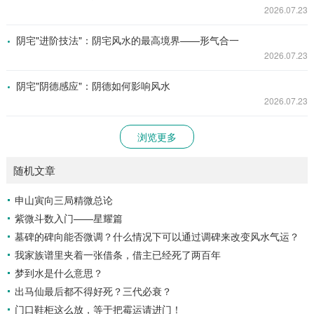
2026.07.23
阴宅"进阶技法"：阴宅风水的最高境界——形气合一
2026.07.23
阴宅"阴德感应"：阴德如何影响风水
2026.07.23
浏览更多
随机文章
申山寅向三局精微总论
紫微斗数入门——星耀篇
墓碑的碑向能否微调？什么情况下可以通过调碑来改变风水气运？
我家族谱里夹着一张借条，借主已经死了两百年
梦到水是什么意思？
出马仙最后都不得好死？三代必衰？
门口鞋柜这么放，等于把霉运请进门！