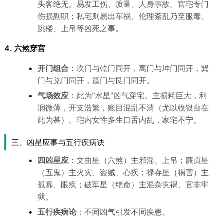
头客绝无。易发工伤、质量、人身事故。官宅专门
伤损副职；私宅则易出车祸、伦理紊乱乃至服毒、
跳楼、上吊等凶死之事。
4. 六煞穿宫
开门组合
：坎门与乾门同开，离门与坤门同开，巽
门与兑门同开，震门与艮门同开。
气场效应
：此为“水星”凶气穿宅。主损耗巨大，利
润微薄，开支浩繁，账目混乱不清（尤以收银台在
此为甚）。宅内女性多生口舌内乱，家宅不宁。
三、凶星应事与五行疾病诀
四凶星应
：文曲星（六煞）主邪淫、上吊；廉贞星
（五鬼）主火灾、盗贼、心疾；禄存星（祸害）主
孤寡、眼疾；破军星（绝命）主混杂灾祸、官非牢
狱。
五行疾病论
：不同凶气引发不同疾患。