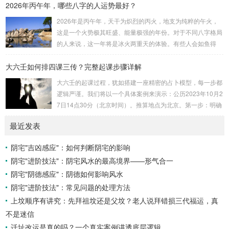
2026年丙午年，哪些八字的人运势最好？
吉。留连：位于食指指尖，属水，玄武，主数2、7、8，凶。
速喜：位于中指指尖，属火，朱雀，主数3、6、9，吉。赤
2026年是丙午年，天干为炽烈的丙火，地支为纯粹的午火，
口：位于无名指指尖，属金，白虎，主数4、1、2，凶。小
这是一个火势极其旺盛、能量极强的年份。对于不同八字格局
吉：位于无名指根部，属木，六合，主数5、3、8，吉。空
的人来说，这一年将是冰火两重天的体验。有些人会如鱼得
亡：位于中指根部，属土，勾陈，...
水，运势冲天；而有些人则会倍感煎熬，挑战重重。核心原
大六壬如何排四课三传？完整起课步骤详解
理：吉凶在于平衡与需求八字讲究五行平衡与“喜用神”。喜用
神就是那个能对你的命局起到最好平衡、补助作用的五行。20
大六壬的起课过程，犹如搭建一座精密的占卜模型，每一步都
26年丙午，是火力全开的一年。因此：八字命局中“喜火”、“用
逻辑严谨。我们将以一个具体案例来演示：公历2023年10月2
火”的人，等于得到了天地最强能量的帮助，犹如天降神助，
7日14点30分（北京时间）。推算地点为北京。第一步：明确
运势自然一飞冲天。八字命局中“忌火”的人...
概念与准备工具四课：事物的四个发展阶段或矛盾的四个层
最近发表
面。它是分析事体现状的基石。三传：事物发展、演变的三个
核心过程（发用、移易、归计）。它是推演事态发展的主线。
阴宅"吉凶感应"：如何判断阴宅的影响
你需要：一张空白的天地盘（内含十二地支）、月将、当天日
阴宅"进阶技法"：阴宅风水的最高境界——形气合一
干日支。第二步：核心步骤——排四课四课是“三传”之母，此
步必须精准。1. 定月将（布“天盘”的...
阴宅"阴德感应"：阴德如何影响风水
阴宅"进阶技法"：常见问题的处理方法
上坟顺序有讲究：先拜祖坟还是父坟？老人说拜错损三代福运，真
不是迷信
迁址改运是真的吗？一个真实案例讲透底层逻辑