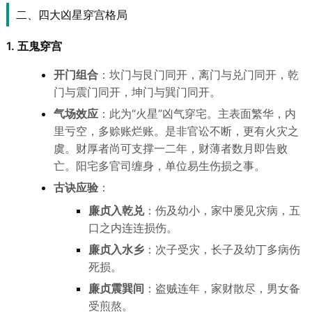
二、四大凶星穿宫格局
1. 五鬼穿宫
开门组合
：坎门与艮门同开，离门与兑门同开，乾
门与震门同开，坤门与巽门同开。
气场效应
：此为“火星”凶气穿宅。主表面繁华，内
里亏空，多赊账烂账。是非官讼不断，更有火灾之
虞。财厚者尚可支撑一二年，财薄者数月即告败
亡。阳宅多官司缠身，单位易生伤损之事。
古诀应验
：
廉贞入乾兑
：伤及幼小，家中屡见灾病，五
口之内连连损伤。
廉贞入水乡
：次子受灾，长子及幼丁多病伤
死损。
廉贞震巽间
：盗贼连年，家财散尽，男女备
受煎熬。