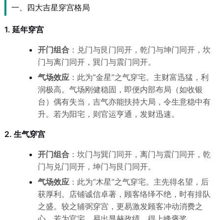
一、四大吉星穿宫格局
1. 延年穿宫
开门组合
：兑门与艮门同开，乾门与坤门同开，坎
门与离门同开，巽门与震门同开。
气场效应
：此为“金星”之气穿宅。主财富迅猛，利
润极高。气场刚健稳固，即便内部布局（如收银
台）偶有失当，吉气亦能扶持大局，令生意稳中有
升。若为阳宅，则官运亨通，发财迅速。
2. 生气穿宫
开门组合
：坎门与巽门同开，离门与震门同开，乾
门与兑门同开，坤门与艮门同开。
气场效应
：此为“木星”之气穿宅。主先得名望，后
获厚利。店铺诚信卓著，顾客络绎不绝，时有排队
之盛。较之辅弼穿宫，更易激发顾客冲动消费之
心。若为官宅，易出显赫政绩，得上峰褒奖。