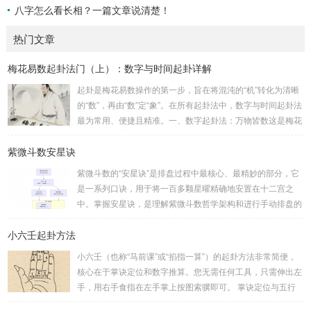
八字怎么看长相？一篇文章说清楚！
热门文章
梅花易数起卦法门（上）：数字与时间起卦详解
起卦是梅花易数操作的第一步，旨在将混沌的“机”转化为清晰
的“数”，再由“数”定“象”。在所有起卦法中，数字与时间起卦法
最为常用、便捷且精准。一、数字起卦法：万物皆数这是梅花
易数最核心的起卦方法。任何一组数字，只要它是“偶然”得到
紫微斗数安星诀
的，都可以用来起卦。步骤：分拆数字：将得到的一组数字
（通常是三位数）分成两半。前几位数为上卦，后几位数为下
紫微斗数的“安星诀”是排盘过程中最核心、最精妙的部分，它
卦。如果数字是偶数位，则前后平分；如果是奇数位，则前部
是一系列口诀，用于将一百多颗星曜精确地安置在十二宫之
分比后部分少一位。例如，数字 256：前一位 2 为上卦后两
中。掌握安星诀，是理解紫微斗数哲学架构和进行手动排盘的
位...
基础。一、 安星诀的核心框架安星诀并非单一口诀，而是一
小六壬起卦方法
个完整的系统，遵循严格的步骤。其核心顺序是：定紫微 →
安十四主星 → 布辅星 → 排四化。整个排盘流程与安星诀的依
小六壬（也称“马前课”或“掐指一算”）的起卦方法非常简便，
赖关系，可以清晰地通过下图展现：二、 核心安星诀详解1.
核心在于掌诀定位和数字推算。您无需任何工具，只需伸出左
安紫微星诀（定帝星）这是所有安星的第一步，至关重要。口
手，用右手食指在左手掌上按图索骥即可。 掌诀定位与五行
诀：紫微天机星逆行，隔一阳武天同行，...
属性：大安：位于食指根部，属木，青龙，主数1、4、5，大