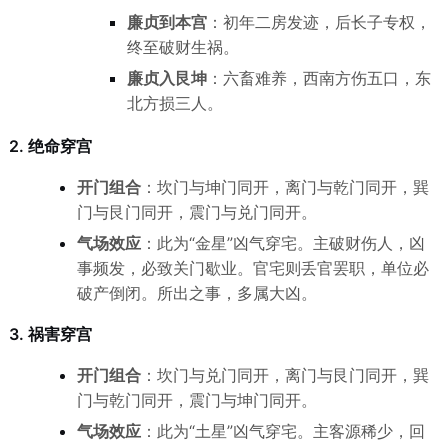
廉贞到本宫
：初年二房发迹，后长子专权，
终至破财生祸。
廉贞入艮坤
：六畜难养，西南方伤五口，东
北方损三人。
2. 绝命穿宫
开门组合
：坎门与坤门同开，离门与乾门同开，巽
门与艮门同开，震门与兑门同开。
气场效应
：此为“金星”凶气穿宅。主破财伤人，凶
事频发，必致关门歇业。官宅则丢官罢职，单位必
破产倒闭。所出之事，多属大凶。
3. 祸害穿宫
开门组合
：坎门与兑门同开，离门与艮门同开，巽
门与乾门同开，震门与坤门同开。
气场效应
：此为“土星”凶气穿宅。主客源稀少，回