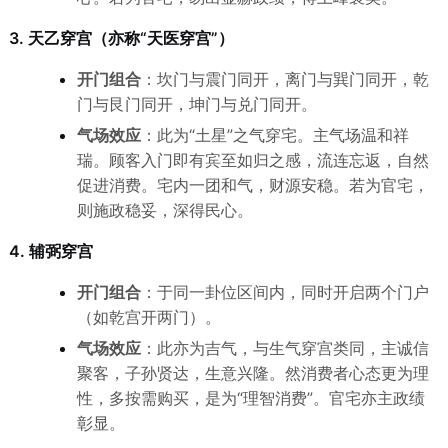
3. 天乙穿宫（亦称“天医穿宫”）
开门组合
：坎门与震门同开，离门与巽门同开，乾
门与艮门同开，坤门与兑门同开。
气场效应
：此为“土星”之气穿宅。主气场温和祥
瑞。顾客入门即有宾至如归之感，流连忘返，自然
促进消费。宅内一团和气，财源安稳。若为官宅，
则施政稳妥，深得民心。
4. 辅弼穿宫
开门组合
：于同一卦位区间内，同时开启两个门户
（如乾宫开两门）。
气场效应
：此亦为吉气，与生气穿宫类同，主诚信
聚客，子孙贤达，生意兴隆。然消费者心态更为理
性，多按需购买，是为“理智消费”。官宅亦主政绩
彰显。