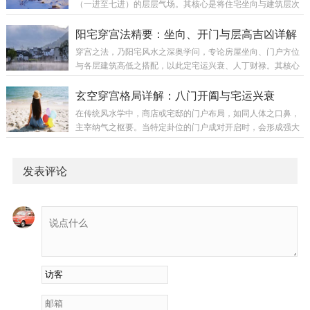
（一进至七进）的层层气场。其核心是将住宅坐向与建筑层次
开花的植物突然绽放。原理：植物最为敏感，能感知气场之好
结合，以五行相生之理推断各层吉凶。此法虽源于平面建筑，
坏。其繁茂乃家中“生气”与“阳气”充盈之象。木能生火，火主事
但其五行流转的原理，同样可延展应用于现代高层楼宇的楼层
阳宅穿宫法精要：坐向、开门与层高吉凶详解
业与财富，此为财气正在汇聚的前奏。对照...
选择。一、现代楼宇的五行分层法则穿宫法认为，住宅第一层
穿宫之法，乃阳宅风水之深奥学问，专论房屋坐向、门户方位
的五行属性仅由坐向决定：坐向为正东、正南、正西、正北
与各层建筑高低之搭配，以此定宅运兴衰、人丁财禄。其核心
（四正位）的楼宇，其第一层（及整栋楼的基准五行）属金，
在于使吉星（贪狼、巨门、武曲、辅弼）所在方位之房屋高大
称为“金宅”。坐向为东南、东北、西南、西北（四偏位）的楼
得势，凶星（禄存、文曲、廉贞、破军）所在处宜低伏，并讲
玄空穿宫格局详解：八门开阖与宅运兴衰
宇，其第一层（及整栋楼的基准五行）属土，称为“土...
究五行层层相生，周流不息。一、穿宫法核心原则五行生克定
在传统风水学中，商店或宅邸的门户布局，如同人体之口鼻，
层气：自头层起，依“水→木→火→土→金”之序，五行相生，
主宰纳气之枢要。当特定卦位的门户成对开启时，会形成强大
循环往复。各层房屋之五行属性，须与所在方位之卦气生合为
的气场流通，古人称之为“穿宫”。不同组合引动不同星气，吉
吉。吉星宜高，凶星宜低：贪狼（生气）、巨门（天乙）、武
凶应验悬殊，关乎财丁贵贱乃至生死祸福。一、四大吉星穿宫
曲（延年）、辅弼（伏位）属吉星，其对应方位房屋...
格局1. 延年穿宫开门组合：兑门与艮门同开，乾门与坤门同
发表评论
开，坎门与离门同开，巽门与震门同开。气场效应：此为“金
星”之气穿宅。主财富迅猛，利润极高。气场刚健稳固，即便内
部布局（如收银台）偶有失当，吉气亦能扶持大局，令生意稳
中有升。若为阳宅，则官运亨通，发财迅速。2...