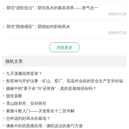
阴宅"进阶技法"：阴宅风水的最高境界——形气合一
2026.07.23
阴宅"阴德感应"：阴德如何影响风水
2026.07.23
浏览更多
随机文章
九天荡魔祖师是谁？
祭窑神与开炉法事：矿山、窑厂、高温作业前的安全生产玄学祈福
姻缘中的“童子命”与“还替身”：真的是孤独宿命吗？
观坟直断
雪山除邪符、安卦阵符
紫微斗数入门——天使星在十二宫详解
怎样选到好风水的墓地？
佛教中的四悉檀应用：佛陀说法的善巧方便