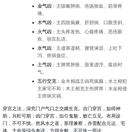
金气凶
：主咳嗽肺病、疮疡脓血、筋骨疼
痛。
木气凶
：主四肢疯瘫、肝胆病、口眼歪斜。
火气凶
：主头疼发热、心腹疼痛、恶疮眼
疾、胡言乱语。
水气凶
：主虚寒遗精、腰肾淋沥、上吐下
泻、痨病蛊症。
土气凶
：主脾胃肿胀、面黄虚浮、瘟疫时
气。
五行交克
：金木相战主凶死疯癫；水土相犯
主家宅不和；木土相克主伤脾胃；水金相侵
主痨病灾祸。
穿宫之法，深究门户气口之交媾生克。吉门穿宫，如得神
助，兴旺可期；凶门穿宫，似引鬼魅，败亡立见。布局设
门，不可不慎。然风水之道，形理兼察，亦需配合元运、宅
体、主命等综合参详，方得全貌，不可执一而论。