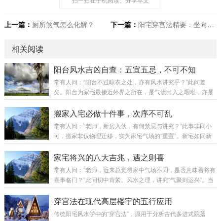
上一篇：
厕所煞气怎么化解？
下一篇：
阳宅穿宫法精要：坐向、开门与层高吉凶详解
相关阅读
阳台风水吉凶自查：五宜五忌，不可不知
常有人问：“阳台不过晾衣之处，亦有风水讲究乎？”此问差
矣。阳台为家宅最接近外界之所在，是气流出入之咽喉，亦是
视野格局之眼目。阳台吉则财气顺，阳台凶则煞气入。今日便
为诸位详列阳台风水之核心要诀，以便对照调整。第一章：好
搬家入宅必做十件事，次序不可乱
风水的阳台环境——得气则旺阳台若面向以下环境，则为得天
常有人问：“老师，新房入伙，有何禁忌与讲究？”此事非同小
独厚之吉象：环境类型风水寓意视野开阔，面向公园、花园生
可，搬家非仅物理迁移，实为家宅气场的“重置”。新宅如同新
气充足，贵人运旺面向河流、湖泊（活水）财运亨通，财源广
纸，落笔第一划，奠定整幅画卷之基调，故不可不慎。今日便
进面向学校、图书馆文昌运旺，利于学业面向寺庙、道观（保
为诸位详述搬家入宅之完整流程与核心要诀。第一章：择日与
家宅将兴的八大吉兆，遇之则喜
持距离）气场清净，平安吉祥第二章：坏风水的阳台环...
准备——万事开头须有道第一件：择良辰吉日此为重中之重。
常有人问：“老师，近来总觉得家中气场不同，是否意味着将有
搬家非周末闲事，须择吉而行。避凶：避开农历七月（鬼
喜事临门？”此问切中肯綮。风水之理，讲究“气聚则运兴”。当
月）；避开与家中成员属相相冲之日。趋吉：宜选老黄历标
好运即将来临时，家宅气场必先发生变化，并显现出种种征
注“宜入宅”之吉日；天气宜晴朗，寓意“一路阳光”。时辰：以上
兆。今日便将民间传承中最灵验的八种家宅兴旺之兆，一一列
穿宫法在现代高层楼宇的五行应用
午7至11点为佳，此时阳气旺盛，最宜搬迁。下...
举，以供诸位明察秋毫。第一兆：植物骤然繁茂（生机之兆）
传统阳宅风水学中的“穿宫法”，原用于分析古代多进式院落
现象：家中绿植无缘由地枝繁叶茂，叶片油亮反光，或多年未