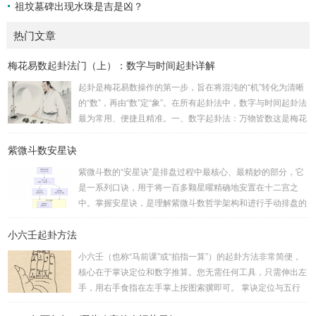
祖坟墓碑出现水珠是吉是凶？
热门文章
梅花易数起卦法门（上）：数字与时间起卦详解
起卦是梅花易数操作的第一步，旨在将混沌的“机”转化为清晰
的“数”，再由“数”定“象”。在所有起卦法中，数字与时间起卦法
最为常用、便捷且精准。一、数字起卦法：万物皆数这是梅花
易数最核心的起卦方法。任何一组数字，只要它是“偶然”得到
紫微斗数安星诀
的，都可以用来起卦。步骤：分拆数字：将得到的一组数字
（通常是三位数）分成两半。前几位数为上卦，后几位数为下
紫微斗数的“安星诀”是排盘过程中最核心、最精妙的部分，它
卦。如果数字是偶数位，则前后平分；如果是奇数位，则前部
是一系列口诀，用于将一百多颗星曜精确地安置在十二宫之
分比后部分少一位。例如，数字 256：前一位 2 为上卦后两
中。掌握安星诀，是理解紫微斗数哲学架构和进行手动排盘的
位...
基础。一、 安星诀的核心框架安星诀并非单一口诀，而是一
小六壬起卦方法
个完整的系统，遵循严格的步骤。其核心顺序是：定紫微 →
安十四主星 → 布辅星 → 排四化。整个排盘流程与安星诀的依
小六壬（也称“马前课”或“掐指一算”）的起卦方法非常简便，
赖关系，可以清晰地通过下图展现：二、 核心安星诀详解1.
核心在于掌诀定位和数字推算。您无需任何工具，只需伸出左
安紫微星诀（定帝星）这是所有安星的第一步，至关重要。口
手，用右手食指在左手掌上按图索骥即可。 掌诀定位与五行
诀：紫微天机星逆行，隔一阳武天同行，...
属性：大安：位于食指根部，属木，青龙，主数1、4、5，大