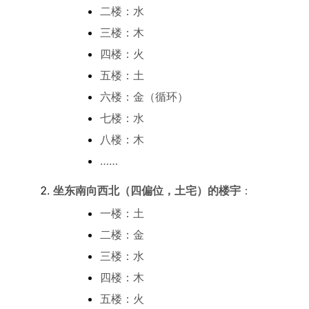
二楼：水
三楼：木
四楼：火
五楼：土
六楼：金（循环）
七楼：水
八楼：木
……
坐东南向西北（四偏位，土宅）的楼宇
：
一楼：土
二楼：金
三楼：水
四楼：木
五楼：火