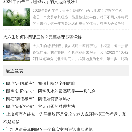
2026年丙午年，哪些八字的人运势最好？
吉。留连：位于食指指尖，属水，玄武，主数2、7、8，凶。
速喜：位于中指指尖，属火，朱雀，主数3、6、9，吉。赤
2026年是丙午年，天干为炽烈的丙火，地支为纯粹的午火，
口：位于无名指指尖，属金，白虎，主数4、1、2，凶。小
这是一个火势极其旺盛、能量极强的年份。对于不同八字格局
吉：位于无名指根部，属木，六合，主数5、3、8，吉。空
的人来说，这一年将是冰火两重天的体验。有些人会如鱼得
亡：位于中指根部，属土，勾陈，...
水，运势冲天；而有些人则会倍感煎熬，挑战重重。核心原
大六壬如何排四课三传？完整起课步骤详解
理：吉凶在于平衡与需求八字讲究五行平衡与“喜用神”。喜用
神就是那个能对你的命局起到最好平衡、补助作用的五行。20
大六壬的起课过程，犹如搭建一座精密的占卜模型，每一步都
26年丙午，是火力全开的一年。因此：八字命局中“喜火”、“用
逻辑严谨。我们将以一个具体案例来演示：公历2023年10月2
火”的人，等于得到了天地最强能量的帮助，犹如天降神助，
7日14点30分（北京时间）。推算地点为北京。第一步：明确
运势自然一飞冲天。八字命局中“忌火”的人...
概念与准备工具四课：事物的四个发展阶段或矛盾的四个层
最近发表
面。它是分析事体现状的基石。三传：事物发展、演变的三个
核心过程（发用、移易、归计）。它是推演事态发展的主线。
阴宅"吉凶感应"：如何判断阴宅的影响
你需要：一张空白的天地盘（内含十二地支）、月将、当天日
阴宅"进阶技法"：阴宅风水的最高境界——形气合一
干日支。第二步：核心步骤——排四课四课是“三传”之母，此
步必须精准。1. 定月将（布“天盘”的...
阴宅"阴德感应"：阴德如何影响风水
阴宅"进阶技法"：常见问题的处理方法
上坟顺序有讲究：先拜祖坟还是父坟？老人说拜错损三代福运，真
不是迷信
迁址改运是真的吗？一个真实案例讲透底层逻辑