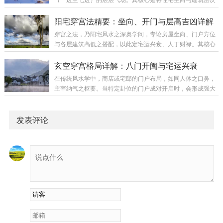
开花的植物突然绽放。原理：植物最为敏感，能感知气场之好
结合，以五行相生之理推断各层吉凶。此法虽源于平面建筑，
坏。其繁茂乃家中“生气”与“阳气”充盈之象。木能生火，火主事
但其五行流转的原理，同样可延展应用于现代高层楼宇的楼层
阳宅穿宫法精要：坐向、开门与层高吉凶详解
业与财富，此为财气正在汇聚的前奏。对照...
选择。一、现代楼宇的五行分层法则穿宫法认为，住宅第一层
穿宫之法，乃阳宅风水之深奥学问，专论房屋坐向、门户方位
的五行属性仅由坐向决定：坐向为正东、正南、正西、正北
与各层建筑高低之搭配，以此定宅运兴衰、人丁财禄。其核心
（四正位）的楼宇，其第一层（及整栋楼的基准五行）属金，
在于使吉星（贪狼、巨门、武曲、辅弼）所在方位之房屋高大
称为“金宅”。坐向为东南、东北、西南、西北（四偏位）的楼
得势，凶星（禄存、文曲、廉贞、破军）所在处宜低伏，并讲
玄空穿宫格局详解：八门开阖与宅运兴衰
宇，其第一层（及整栋楼的基准五行）属土，称为“土...
究五行层层相生，周流不息。一、穿宫法核心原则五行生克定
在传统风水学中，商店或宅邸的门户布局，如同人体之口鼻，
层气：自头层起，依“水→木→火→土→金”之序，五行相生，
主宰纳气之枢要。当特定卦位的门户成对开启时，会形成强大
循环往复。各层房屋之五行属性，须与所在方位之卦气生合为
的气场流通，古人称之为“穿宫”。不同组合引动不同星气，吉
吉。吉星宜高，凶星宜低：贪狼（生气）、巨门（天乙）、武
凶应验悬殊，关乎财丁贵贱乃至生死祸福。一、四大吉星穿宫
曲（延年）、辅弼（伏位）属吉星，其对应方位房屋...
格局1. 延年穿宫开门组合：兑门与艮门同开，乾门与坤门同
发表评论
开，坎门与离门同开，巽门与震门同开。气场效应：此为“金
星”之气穿宅。主财富迅猛，利润极高。气场刚健稳固，即便内
部布局（如收银台）偶有失当，吉气亦能扶持大局，令生意稳
中有升。若为阳宅，则官运亨通，发财迅速。2...