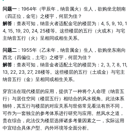
问题一
：1964年（甲辰年，纳音属火）生人，欲购坐北朝南
（四正位，金宅）之楼宇，何层为佳？
解答
：查表可知，纳音火者适配金宅的楼层为：4, 5, 9, 10, 1
4, 15, 19, 20, 24, 25楼等。这些楼层的五行（火或木）与宅
主纳音五行（火）呈相同或相生关系。
问题二
：1955年（乙未年，纳音属金）生人，欲购坐东南向
西北（四偏位，土宅）之楼宇，何层为佳？
解答
：查表可知，纳音金者适配土宅的楼层为：2, 3, 7, 8, 11,
13, 22, 23, 27, 28楼等。这些楼层的五行（土或金）与宅主
纳音五行（金）呈相同或相生关系。
穿宫法在现代楼层的应用，提供了一种将个人命理（纳音五
行）与居住空间（楼层五行）相结合的风水视角。此法体系
独特，其五行与楼层的对应关系与世俗常见看法有所不同，
可作为一套独立的参考体系进行研究与应用。然风水之道，
贵在综合，此法仅为楼层选择诸多考量因素之一，实际运用
中宜结合具体户型、内外环境等全面分析。