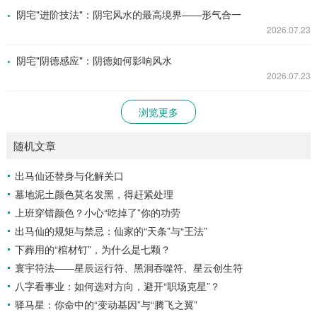
阴宅"进阶技法"：阴宅风水的最高境界——形气合一
2026.07.23
阴宅"阴德感应"：阴德如何影响风水
2026.07.23
浏览更多
随机文章
出马仙还替身与化解关口
墓地泥土颜色莫名发黑，得赶紧处理
上班穿错颜色？小心“吃掉了”你的功劳
出马仙的规矩与禁忌：仙家的“天条”与“王法”
下葬用的“棺材钉”，为什么是七颗？
寰宇符法——星辰运行符、黑洞吞噬符、星云创生符
八字看事业：如何选对方向，避开“职场克星”？
驿马星：你命中的“变动基因”与“腾飞之翼”