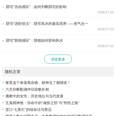
阴宅"吉凶感应"：如何判断阴宅的影响
2026.07.23
阴宅"进阶技法"：阴宅风水的最高境界——形气合一
2026.07.23
阴宅"阴德感应"：阴德如何影响风水
2026.07.23
浏览更多
随机文章
家里这个角落堆杂物，财神见了都绕道！
六爻卦断配偶伴侣容貌长相
佛教中的女性：历史地位与当代发展
五鬼精神煞：你命中的“魂惊之扰”与“刑伤之险”
堂口“七星灯”的续命法与禁忌
紫微斗数与河图洛书：命盘数理结构中的宇宙数理玄机