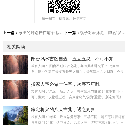
扫一扫在手机阅读、分享本文
上一篇：
家里的钟别挂在这个地方！尤其老人房，越挂越不吉利
下一篇：
镜子对着床尾，脚底“发凉”，身体能好吗？
相关阅读
阳台风水吉凶自查：五宜五忌，不可不知
常有人问：“阳台不过晾衣之处，亦有风水讲究乎？”此问差
矣。阳台为家宅最接近外界之所在，是气流出入之咽喉，亦是
视野格局之眼目。阳台吉则财气顺，阳台凶则煞气入。今日便
为诸位详列阳台风水之核心要诀，以便对照调整。第一章：好
搬家入宅必做十件事，次序不可乱
风水的阳台环境——得气则旺阳台若面向以下环境，则为得天
常有人问：“老师，新房入伙，有何禁忌与讲究？”此事非同小
独厚之吉象：环境类型风水寓意视野开阔，面向公园、花园生
可，搬家非仅物理迁移，实为家宅气场的“重置”。新宅如同新
气充足，贵人运旺面向河流、湖泊（活水）财运亨通，财源广
纸，落笔第一划，奠定整幅画卷之基调，故不可不慎。今日便
进面向学校、图书馆文昌运旺，利于学业面向寺庙、道观（保
为诸位详述搬家入宅之完整流程与核心要诀。第一章：择日与
家宅将兴的八大吉兆，遇之则喜
持距离）气场清净，平安吉祥第二章：坏风水的阳台环...
准备——万事开头须有道第一件：择良辰吉日此为重中之重。
常有人问：“老师，近来总觉得家中气场不同，是否意味着将有
搬家非周末闲事，须择吉而行。避凶：避开农历七月（鬼
喜事临门？”此问切中肯綮。风水之理，讲究“气聚则运兴”。当
月）；避开与家中成员属相相冲之日。趋吉：宜选老黄历标
好运即将来临时，家宅气场必先发生变化，并显现出种种征