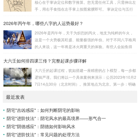
核心在于掌诀定位和数字推算。您无需任何工具，只需伸出左
安紫微星诀（定帝星）这是所有安星的第一步，至关重要。口
手，用右手食指在左手掌上按图索骥即可。 掌诀定位与五行
诀：紫微天机星逆行，隔一阳武天同行，...
属性：大安：位于食指根部，属木，青龙，主数1、4、5，大
2026年丙午年，哪些八字的人运势最好？
吉。留连：位于食指指尖，属水，玄武，主数2、7、8，凶。
速喜：位于中指指尖，属火，朱雀，主数3、6、9，吉。赤
2026年是丙午年，天干为炽烈的丙火，地支为纯粹的午火，
口：位于无名指指尖，属金，白虎，主数4、1、2，凶。小
这是一个火势极其旺盛、能量极强的年份。对于不同八字格局
吉：位于无名指根部，属木，六合，主数5、3、8，吉。空
的人来说，这一年将是冰火两重天的体验。有些人会如鱼得
亡：位于中指根部，属土，勾陈，...
水，运势冲天；而有些人则会倍感煎熬，挑战重重。核心原
大六壬如何排四课三传？完整起课步骤详解
理：吉凶在于平衡与需求八字讲究五行平衡与“喜用神”。喜用
神就是那个能对你的命局起到最好平衡、补助作用的五行。20
大六壬的起课过程，犹如搭建一座精密的占卜模型，每一步都
26年丙午，是火力全开的一年。因此：八字命局中“喜火”、“用
逻辑严谨。我们将以一个具体案例来演示：公历2023年10月2
火”的人，等于得到了天地最强能量的帮助，犹如天降神助，
7日14点30分（北京时间）。推算地点为北京。第一步：明确
运势自然一飞冲天。八字命局中“忌火”的人...
概念与准备工具四课：事物的四个发展阶段或矛盾的四个层
最近发表
面。它是分析事体现状的基石。三传：事物发展、演变的三个
核心过程（发用、移易、归计）。它是推演事态发展的主线。
阴宅"吉凶感应"：如何判断阴宅的影响
你需要：一张空白的天地盘（内含十二地支）、月将、当天日
阴宅"进阶技法"：阴宅风水的最高境界——形气合一
干日支。第二步：核心步骤——排四课四课是“三传”之母，此
步必须精准。1. 定月将（布“天盘”的...
阴宅"阴德感应"：阴德如何影响风水
阴宅"进阶技法"：常见问题的处理方法