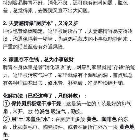
特别容易脾胃不好、消化不良，还可能有妇科问题，脸色
差，总觉得累，去医院又查不出大问题。
2. 夫妻感情像“厕所水”，又冷又脏
坤位也管婚姻稳定。这里被厕所占了，夫妻感情容易变得冷
淡，沟通像隔着一堵墙，为点鸡毛蒜皮的小事就能吵起来，
严重的话甚至会有外遇风险。
3. 家里存不住钱，总为小事破财
脾胃在身体里是管“消化吸收”的，对应到家里就是“存钱”的能
力。这里被污秽气冲了，家里就像有个漏钱的洞，赚点钱总
有各种理由花出去，修水管、补瓷砖，净是些琐碎开销。
化解办法（已经这样了，只能补救）
：
①
保持厕所极端干净干燥
：这是第一位的！装最好的排气
扇，常开。放
竹炭包
吸湿气，勤换。
②
用“土”来盖住“水”
：在厕所里多放
黄色、咖啡色
的东
西，比如黄毛巾、陶瓷摆件。或者在厕所门外放一块
黄色地
垫
。