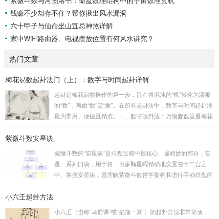
钱赚不少却存不住？帮你揪出风水漏洞
六十甲子与仙命坐山宜忌神煞详解
家中WiFi路由器、电视摆放位置有何风水讲究？
热门文章
梅花易数起卦法门（上）：数字与时间起卦详解
起卦是梅花易数操作的第一步，旨在将混沌的“机”转化为清晰
的“数”，再由“数”定“象”。在所有起卦法中，数字与时间起卦法
最为常用、便捷且精准。一、数字起卦法：万物皆数这是梅花
易数最核心的起卦方法。任何一组数字，只要它是“偶然”得到
紫微斗数安星诀
的，都可以用来起卦。步骤：分拆数字：将得到的一组数字
（通常是三位数）分成两半。前几位数为上卦，后几位数为下
紫微斗数的“安星诀”是排盘过程中最核心、最精妙的部分，它
卦。如果数字是偶数位，则前后平分；如果是奇数位，则前部
是一系列口诀，用于将一百多颗星曜精确地安置在十二宫之
分比后部分少一位。例如，数字 256：前一位 2 为上卦后两
中。掌握安星诀，是理解紫微斗数哲学架构和进行手动排盘的
位...
基础。一、 安星诀的核心框架安星诀并非单一口诀，而是一
小六壬起卦方法
个完整的系统，遵循严格的步骤。其核心顺序是：定紫微 →
安十四主星 → 布辅星 → 排四化。整个排盘流程与安星诀的依
小六壬（也称“马前课”或“掐指一算”）的起卦方法非常简便，
赖关系，可以清晰地通过下图展现：二、 核心安星诀详解1.