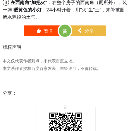
③
在西南角“加把火”
：在整个房子的西南角（厕所外），装
一盏
暖黄色的小灯
，24小时开着，用“火”生“土”，来补被厕
所水耗掉的土气。
赞
0
分享
赏
󰄼
󰄯
版权声明
本文仅代表作者观点，不代表百度立场。
本文系作者授权百度百家发表，未经许可，不得转载。
分享：