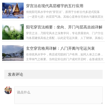
注“宜入宅”之吉日；天气宜晴朗，寓意“一路阳光”。时辰：以上
兆。今日便将民间传承中最灵验的八种家宅兴旺之兆，一一列
穿宫法在现代高层楼宇的五行应用
午7至11点为佳，此时阳气旺盛，最宜搬迁。下...
举，以供诸位明察秋毫。第一兆：植物骤然繁茂（生机之兆）
传统阳宅风水学中的“穿宫法”，原用于分析古代多进式院落
现象：家中绿植无缘由地枝繁叶茂，叶片油亮反光，或多年未
（一进至七进）的层层气场。其核心是将住宅坐向与建筑层次
开花的植物突然绽放。原理：植物最为敏感，能感知气场之好
结合，以五行相生之理推断各层吉凶。此法虽源于平面建筑，
坏。其繁茂乃家中“生气”与“阳气”充盈之象。木能生火，火主事
但其五行流转的原理，同样可延展应用于现代高层楼宇的楼层
阳宅穿宫法精要：坐向、开门与层高吉凶详解
业与财富，此为财气正在汇聚的前奏。对照...
选择。一、现代楼宇的五行分层法则穿宫法认为，住宅第一层
穿宫之法，乃阳宅风水之深奥学问，专论房屋坐向、门户方位
的五行属性仅由坐向决定：坐向为正东、正南、正西、正北
与各层建筑高低之搭配，以此定宅运兴衰、人丁财禄。其核心
（四正位）的楼宇，其第一层（及整栋楼的基准五行）属金，
在于使吉星（贪狼、巨门、武曲、辅弼）所在方位之房屋高大
称为“金宅”。坐向为东南、东北、西南、西北（四偏位）的楼
得势，凶星（禄存、文曲、廉贞、破军）所在处宜低伏，并讲
玄空穿宫格局详解：八门开阖与宅运兴衰
宇，其第一层（及整栋楼的基准五行）属土，称为“土...
究五行层层相生，周流不息。一、穿宫法核心原则五行生克定
在传统风水学中，商店或宅邸的门户布局，如同人体之口鼻，
层气：自头层起，依“水→木→火→土→金”之序，五行相生，
主宰纳气之枢要。当特定卦位的门户成对开启时，会形成强大
循环往复。各层房屋之五行属性，须与所在方位之卦气生合为
的气场流通，古人称之为“穿宫”。不同组合引动不同星气，吉
吉。吉星宜高，凶星宜低：贪狼（生气）、巨门（天乙）、武
凶应验悬殊，关乎财丁贵贱乃至生死祸福。一、四大吉星穿宫
曲（延年）、辅弼（伏位）属吉星，其对应方位房屋...
格局1. 延年穿宫开门组合：兑门与艮门同开，乾门与坤门同
发表评论
开，坎门与离门同开，巽门与震门同开。气场效应：此为“金
星”之气穿宅。主财富迅猛，利润极高。气场刚健稳固，即便内
部布局（如收银台）偶有失当，吉气亦能扶持大局，令生意稳
中有升。若为阳宅，则官运亨通，发财迅速。2...