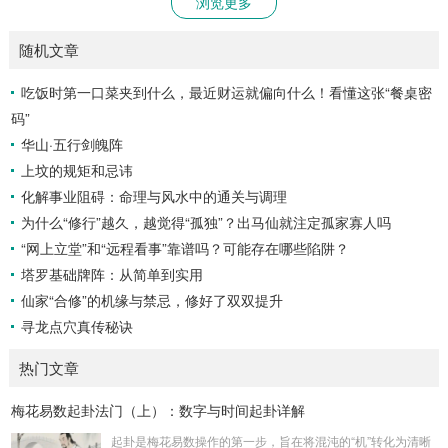
浏览更多
随机文章
吃饭时第一口菜夹到什么，最近财运就偏向什么！看懂这张“餐桌密
码”
华山·五行剑魄阵
上坟的规矩和忌讳
化解事业阻碍：命理与风水中的通关与调理
为什么“修行”越久，越觉得“孤独”？出马仙就注定孤家寡人吗
“网上立堂”和“远程看事”靠谱吗？可能存在哪些陷阱？
塔罗基础牌阵：从简单到实用
仙家“合修”的机缘与禁忌，修好了双双提升
寻龙点穴真传秘诀
热门文章
梅花易数起卦法门（上）：数字与时间起卦详解
起卦是梅花易数操作的第一步，旨在将混沌的“机”转化为清晰