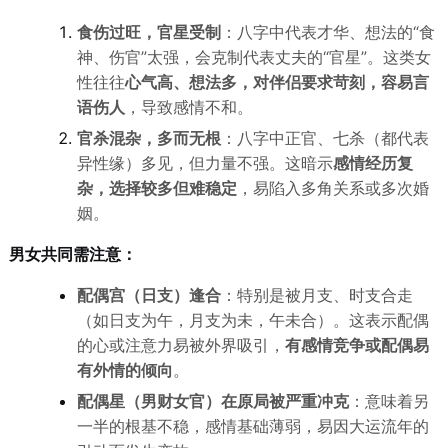
食伤过旺，官星受制
：八字中代表才华、想法的“食
神、伤官”太强，会克制代表丈夫的“官星”。这类女
性往往
心气高、想法多，对伴侣要求苛刻，容易言
语伤人
，导致感情不和。
官杀混杂，多而无根
：八字中正官、七杀（都代表
异性缘）多见，但力量不强。这暗示
感情经历复
杂，选择较多但难稳定
，易陷入多角关系或多次婚
姻。
男女共同需注意：
配偶宫（日支）逢合
：特别是被月支、时支合走
（如日支为午，月支为未，午未合）。这表示配偶
的心或注意力易被外界吸引，
有感情竞争或配偶易
有外情的倾向
。
配偶星（男财女官）在原局被严重冲克
：意味着另
一半的根基不稳，感情基础薄弱，易因大运流年的