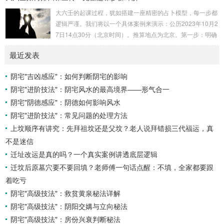
神就是那个能对你的命局起到最好平衡、补助作用的五行。20
大六壬的起课过程，犹如搭建一座精密的占卜模型，每一步都
26年丙午，是火力全开的一年。因此：八字命局中“喜火”、“用
逻辑严谨。我们将以一个具体案例来演示：公历2023年10月2
火”的人，等于得到了天地最强能量的帮助，犹如天降神助，
7日14点30分（北京时间）。推算地点为北京。第一步：明确
运势自然一飞冲天。八字命局中“忌火”的人...
概念与准备工具四课：事物的四个发展阶段或矛盾的四个层
最近发表
面。它是分析事体现状的基石。三传：事物发展、演变的三个
核心过程（发用、移易、归计）。它是推演事态发展的主线。
阴宅"吉凶感应"：如何判断阴宅的影响
你需要：一张空白的天地盘（内含十二地支）、月将、当天日
阴宅"进阶技法"：阴宅风水的最高境界——形气合一
干日支。第二步：核心步骤——排四课四课是“三传”之母，此
步必须精准。1. 定月将（布“天盘”的...
阴宅"阴德感应"：阴德如何影响风水
阴宅"进阶技法"：常见问题的处理方法
上坟顺序有讲究：先拜祖坟还是父坟？老人说拜错损三代福运，真
不是迷信
迁址改运是真的吗？一个真实案例讲透底层逻辑
迁坟后原墓穴要不要回填？老师傅一句话点醒：不填，全家都要跟
着吃亏
阴宅"高级技法"：救贫黄泉秘法详解
阴宅"高级技法"：阴阳交媾与立向秘法
阴宅"高级技法"：房份兴衰判断秘法