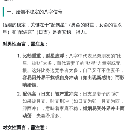
一、婚姻不稳定的八字信号
婚姻的稳定，关键在于“配偶星”（男命的财星，女命的官杀
星）和“配偶宫”（日支）是否安稳、得力。
对男性而言，需注意：
比劫重重，财星虚浮
：八字中代表兄弟朋友的“比
肩、劫财”太多，而代表妻子的“财星”力量弱或无
根。这好比身边竞争者太多，自己又守不住妻子，
容易因外界干扰或自身冲动（如出现新感情）而影
响婚姻
。
配偶宫（日支）被严重冲克
：日支是妻子的“家”，
如果被月支、时支刑冲（如日支为卯，月支为酉，
卯酉冲），意味着家庭不稳，
婚姻易受外界冲击而
动荡
，夫妻矛盾多。
对女性而言，需注意：