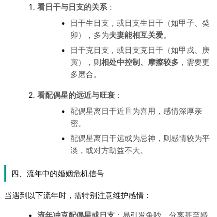
看日干与日支的关系
：
日干生日支，或日支生日干（如甲子、癸
卯），多为
夫妻能相互关爱
。
日干克日支，或日支克日干（如甲戌、庚
寅），则
相处中控制、摩擦较多
，需要更
多磨合。
看配偶星的远近与旺衰
：
配偶星离日干近且为喜用，感情深厚亲
密。
配偶星离日干远或为忌神，则感情较为平
淡，或对方助益不大。
四、流年中的婚姻危机信号
当遇到以下流年时，需特别注意维护感情：
流年冲克配偶星或日支
：易引发争吵、分离甚至婚