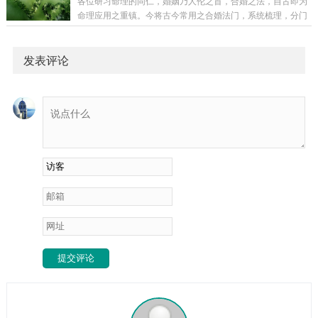
各位研习命理的同仁，婚姻乃人伦之首，合婚之法，自古即为
字无官星命理特征：女命以正官为夫星，八字中若无官星显
命理应用之重镇。今将古今常用之合婚法门，系统梳理，分门
现，或官星藏于墓库，则象征与夫缘浅，异性缘分薄弱。化解
别类，汇编成册，旨在为诸位提供一套从基础到深入、从表象
方法：通过特定方法催动命理中的官星能量在居所正西方位放
到本质的完整合婚认知体系。一、合婚十八法：从外到内，由
置金属饰品，以金生水助官星可佩戴白色或金色饰...
浅入深合婚之法，层次分明，可依其理论深度与应用范围，分
发表评论
为以下数类：（一）基础筛查法（快速排除明显不吉）此类方
法基于神煞、属相、年柱等外部明显信息，用于初步筛选。神
煞法：检视双方八字中不利婚姻的特定神煞。男忌：阴差阳错
日、孤辰、寡宿、童子煞等。女忌：阴差阳错日、红艳...
提交评论