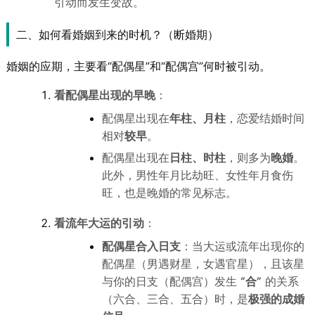
引动而发生变故。
二、如何看婚姻到来的时机？（断婚期）
婚姻的应期，主要看“配偶星”和“配偶宫”何时被引动。
看配偶星出现的早晚
：
配偶星出现在
年柱、月柱
，恋爱结婚时间
相对
较早
。
配偶星出现在
日柱、时柱
，则多为
晚婚
。
此外，男性年月比劫旺、女性年月食伤
旺，也是晚婚的常见标志。
看流年大运的引动
：
配偶星合入日支
：当大运或流年出现你的
配偶星（男遇财星，女遇官星），且该星
与你的日支（配偶宫）发生
“合”
的关系
（六合、三合、五合）时，是
极强的成婚