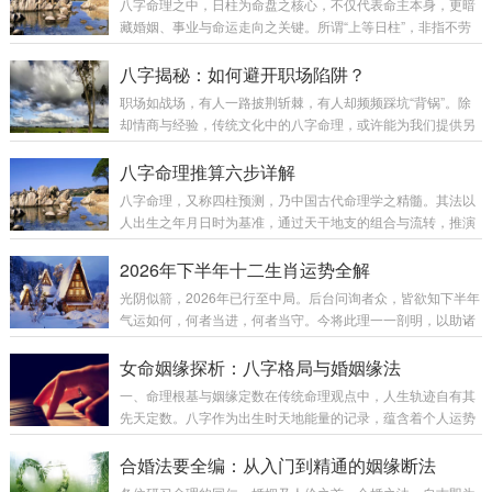
八字命理之中，日柱为命盘之核心，不仅代表命主本身，更暗
藏婚姻、事业与命运走向之关键。所谓“上等日柱”，非指不劳
而获，而是先天格局优良，如同手握一副好牌——有了好底
子，再加以勤勉精进，自然更易成就。今日便为诸位细数命理
八字揭秘：如何避开职场陷阱？
界公认之八大上等日柱，观之可自省，知之可明势。第一章：
职场如战场，有人一路披荆斩棘，有人却频频踩坑“背锅”。除
甲寅日柱——坐禄通根，栋梁之材天干甲木为参天大树，地支
却情商与经验，传统文化中的八字命理，或许能为我们提供另
寅木为甲木之临官禄地。根基深扎，生命力极强，故称“坐禄通
一种理解职场人际关系的视角。第一章：为什么有些人总能巧
根”。性格：天生自带气节与风骨，刚正不阿，有领导之才与独
妙避开职场陷阱？仔细观察，身边总有这样一类人：工作量不
八字命理推算六步详解
立精神，不喜依附他人。行事果决，能在事业上独...
大，却能全身而退；功劳不小，却从不为众矢之的。看似漫不
八字命理，又称四柱预测，乃中国古代命理学之精髓。其法以
经心，实则每一步都踩在安全线上。命理学中，这类人往往八
人出生之年月日时为基准，通过天干地支的组合与流转，推演
字偏阴。偏阴并非“阴险”，而是指命格中阴性气场较重，带来
其一生的吉凶祸福。以下六步，构成八字命理推算之完整框
某种天然的防御优势。曾有一位同事即为典型案例：日柱为
架。第一步：排八字（立基）排八字，为命理推算之起点。将
2026年下半年十二生肖运势全解
阳，但年、月、时三柱皆阴。表面温和文静，实则内...
出生时间转化为四柱干支体系——年柱、月柱、日柱、时柱，
光阴似箭，2026年已行至中局。后台问询者众，皆欲知下半年
每柱一干一支，合称“八字”。四柱主应年柱祖辈根基，家族渊
气运如何，何者当进，何者当守。今将此理一一剖明，以助诸
源月柱父母兄弟，成长环境日柱自身核心，命主本体时柱晚年
位观势而行。第一章：下半年整体气运总纲2026年为丙午年
运势，子女缘份四柱相互呼应，共同勾勒出一个生命的基本框
（火马），下半年气运关键词为：转机、突破、变数。月份农
女命姻缘探析：八字格局与婚姻缘法
架。八字排出后，此后一切分析皆以此为根基，故排盘...
历月份整体运势核心提示7月午月★★★★ 上升贵人运显，宜
一、命理根基与姻缘定数在传统命理观点中，人生轨迹自有其
顺势而为8月未月★★★★ 稳定财运积累，宜稳扎稳打9月申月
先天定数。八字作为出生时天地能量的记录，蕴含着个人运势
★★★★★ 爆发金水相生，财运之高峰10月酉月★★★★ 收
的密码。所谓“姻缘天定”，即指每个人命局中早已隐含婚姻的
获成果渐显，宜享受耕耘11月戌月★★★ 调整宜守不宜攻，防
早晚、顺逆之势。有人早婚得良缘，有人晚婚方安定，皆可从
合婚法要全编：从入门到精通的姻缘断法
破财12月亥月★★★★ 收官...
八字格局中窥见端倪。二、女命姻缘六大格局与化解之道1. 八