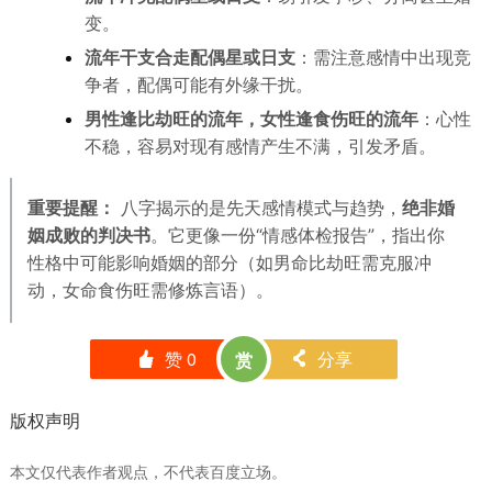
变。
流年干支合走配偶星或日支
：需注意感情中出现竞
争者，配偶可能有外缘干扰。
男性逢比劫旺的流年，女性逢食伤旺的流年
：心性
不稳，容易对现有感情产生不满，引发矛盾。
重要提醒：
八字揭示的是先天感情模式与趋势，
绝非婚
姻成败的判决书
。它更像一份“情感体检报告”，指出你
性格中可能影响婚姻的部分（如男命比劫旺需克服冲
动，女命食伤旺需修炼言语）。
赞
0
分享
赏
󰄼
󰄯
版权声明
本文仅代表作者观点，不代表百度立场。