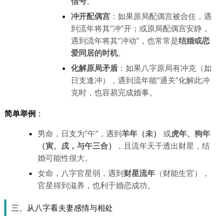
信号
。
冲开配偶宫
：如果原局配偶宫被合住，遇
到流年将其“冲”开；或原局配偶宫安静，
遇到流年将其“冲动”，也常常是
结婚或恋
爱同居的时机
。
化解原局矛盾
：如果八字原局有冲克（如
日支逢冲），遇到流年能“通关”化解此冲
克时，也容易完成婚事。
简单举例
：
男命，日支为“午”，遇到
羊年（未）
或
虎年、狗年
（寅、戌，与午三合）
，且流年天干透出财星，结
婚可能性很大。
女命，八字官星弱，遇到
财星流年
（财能生官），
官星得到滋养，也利于婚恋成功。
三、从八字看夫妻感情与相处