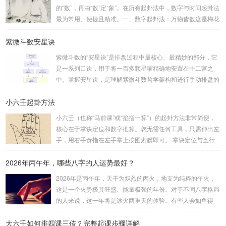
的“数”，再由“数”定“象”。在所有起卦法中，数字与时间起卦法
最为常用、便捷且精准。一、数字起卦法：万物皆数这是梅花
易数最核心的起卦方法。任何一组数字，只要它是“偶然”得到
紫微斗数安星诀
的，都可以用来起卦。步骤：分拆数字：将得到的一组数字
（通常是三位数）分成两半。前几位数为上卦，后几位数为下
紫微斗数的“安星诀”是排盘过程中最核心、最精妙的部分，它
卦。如果数字是偶数位，则前后平分；如果是奇数位，则前部
是一系列口诀，用于将一百多颗星曜精确地安置在十二宫之
分比后部分少一位。例如，数字 256：前一位 2 为上卦后两
中。掌握安星诀，是理解紫微斗数哲学架构和进行手动排盘的
位...
基础。一、 安星诀的核心框架安星诀并非单一口诀，而是一
小六壬起卦方法
个完整的系统，遵循严格的步骤。其核心顺序是：定紫微 →
安十四主星 → 布辅星 → 排四化。整个排盘流程与安星诀的依
小六壬（也称“马前课”或“掐指一算”）的起卦方法非常简便，
赖关系，可以清晰地通过下图展现：二、 核心安星诀详解1.
核心在于掌诀定位和数字推算。您无需任何工具，只需伸出左
安紫微星诀（定帝星）这是所有安星的第一步，至关重要。口
手，用右手食指在左手掌上按图索骥即可。 掌诀定位与五行
诀：紫微天机星逆行，隔一阳武天同行，...
属性：大安：位于食指根部，属木，青龙，主数1、4、5，大
2026年丙午年，哪些八字的人运势最好？
吉。留连：位于食指指尖，属水，玄武，主数2、7、8，凶。
速喜：位于中指指尖，属火，朱雀，主数3、6、9，吉。赤
2026年是丙午年，天干为炽烈的丙火，地支为纯粹的午火，
口：位于无名指指尖，属金，白虎，主数4、1、2，凶。小
这是一个火势极其旺盛、能量极强的年份。对于不同八字格局
吉：位于无名指根部，属木，六合，主数5、3、8，吉。空
的人来说，这一年将是冰火两重天的体验。有些人会如鱼得
亡：位于中指根部，属土，勾陈，...
水，运势冲天；而有些人则会倍感煎熬，挑战重重。核心原
大六壬如何排四课三传？完整起课步骤详解
理：吉凶在于平衡与需求八字讲究五行平衡与“喜用神”。喜用