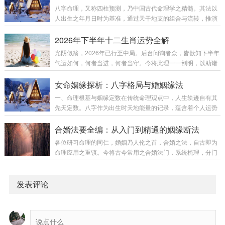
大，却能全身而退；功劳不小，却从不为众矢之的。看似漫不
八字命理，又称四柱预测，乃中国古代命理学之精髓。其法以
经心，实则每一步都踩在安全线上。命理学中，这类人往往八
人出生之年月日时为基准，通过天干地支的组合与流转，推演
字偏阴。偏阴并非“阴险”，而是指命格中阴性气场较重，带来
其一生的吉凶祸福。以下六步，构成八字命理推算之完整框
某种天然的防御优势。曾有一位同事即为典型案例：日柱为
架。第一步：排八字（立基）排八字，为命理推算之起点。将
2026年下半年十二生肖运势全解
阳，但年、月、时三柱皆阴。表面温和文静，实则内...
出生时间转化为四柱干支体系——年柱、月柱、日柱、时柱，
光阴似箭，2026年已行至中局。后台问询者众，皆欲知下半年
每柱一干一支，合称“八字”。四柱主应年柱祖辈根基，家族渊
气运如何，何者当进，何者当守。今将此理一一剖明，以助诸
源月柱父母兄弟，成长环境日柱自身核心，命主本体时柱晚年
位观势而行。第一章：下半年整体气运总纲2026年为丙午年
运势，子女缘份四柱相互呼应，共同勾勒出一个生命的基本框
（火马），下半年气运关键词为：转机、突破、变数。月份农
女命姻缘探析：八字格局与婚姻缘法
架。八字排出后，此后一切分析皆以此为根基，故排盘...
历月份整体运势核心提示7月午月★★★★ 上升贵人运显，宜
一、命理根基与姻缘定数在传统命理观点中，人生轨迹自有其
顺势而为8月未月★★★★ 稳定财运积累，宜稳扎稳打9月申月
先天定数。八字作为出生时天地能量的记录，蕴含着个人运势
★★★★★ 爆发金水相生，财运之高峰10月酉月★★★★ 收
的密码。所谓“姻缘天定”，即指每个人命局中早已隐含婚姻的
获成果渐显，宜享受耕耘11月戌月★★★ 调整宜守不宜攻，防
早晚、顺逆之势。有人早婚得良缘，有人晚婚方安定，皆可从
合婚法要全编：从入门到精通的姻缘断法
破财12月亥月★★★★ 收官...
八字格局中窥见端倪。二、女命姻缘六大格局与化解之道1. 八
各位研习命理的同仁，婚姻乃人伦之首，合婚之法，自古即为
字无官星命理特征：女命以正官为夫星，八字中若无官星显
命理应用之重镇。今将古今常用之合婚法门，系统梳理，分门
现，或官星藏于墓库，则象征与夫缘浅，异性缘分薄弱。化解
别类，汇编成册，旨在为诸位提供一套从基础到深入、从表象
方法：通过特定方法催动命理中的官星能量在居所正西方位放
到本质的完整合婚认知体系。一、合婚十八法：从外到内，由
置金属饰品，以金生水助官星可佩戴白色或金色饰...
浅入深合婚之法，层次分明，可依其理论深度与应用范围，分
发表评论
为以下数类：（一）基础筛查法（快速排除明显不吉）此类方
法基于神煞、属相、年柱等外部明显信息，用于初步筛选。神
煞法：检视双方八字中不利婚姻的特定神煞。男忌：阴差阳错
日、孤辰、寡宿、童子煞等。女忌：阴差阳错日、红艳...