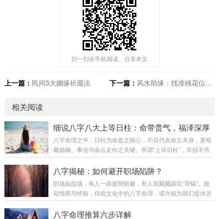
扫一扫在手机阅读、分享本文
上一篇：
民间3大姻缘祈愿法
下一篇：
风水助缘：找准桃花位，催旺姻缘运势
相关阅读
细说八字八大上等日柱：命带贵气，福泽深厚
八字命理之中，日柱为命盘之核心，不仅代表命主本身，更暗
藏婚姻、事业与命运走向之关键。所谓“上等日柱”，非指不劳
而获，而是先天格局优良，如同手握一副好牌——有了好底
子，再加以勤勉精进，自然更易成就。今日便为诸位细数命理
八字揭秘：如何避开职场陷阱？
界公认之八大上等日柱，观之可自省，知之可明势。第一章：
职场如战场，有人一路披荆斩棘，有人却频频踩坑“背锅”。除
甲寅日柱——坐禄通根，栋梁之材天干甲木为参天大树，地支
却情商与经验，传统文化中的八字命理，或许能为我们提供另
寅木为甲木之临官禄地。根基深扎，生命力极强，故称“坐禄通
一种理解职场人际关系的视角。第一章：为什么有些人总能巧
根”。性格：天生自带气节与风骨，刚正不阿，有领导之才与独
妙避开职场陷阱？仔细观察，身边总有这样一类人：工作量不
八字命理推算六步详解
立精神，不喜依附他人。行事果决，能在事业上独...