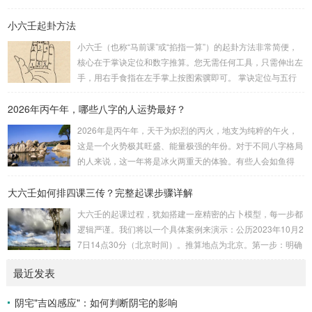
位...
基础。一、 安星诀的核心框架安星诀并非单一口诀，而是一
小六壬起卦方法
个完整的系统，遵循严格的步骤。其核心顺序是：定紫微 →
安十四主星 → 布辅星 → 排四化。整个排盘流程与安星诀的依
小六壬（也称“马前课”或“掐指一算”）的起卦方法非常简便，
赖关系，可以清晰地通过下图展现：二、 核心安星诀详解1.
核心在于掌诀定位和数字推算。您无需任何工具，只需伸出左
安紫微星诀（定帝星）这是所有安星的第一步，至关重要。口
手，用右手食指在左手掌上按图索骥即可。 掌诀定位与五行
诀：紫微天机星逆行，隔一阳武天同行，...
属性：大安：位于食指根部，属木，青龙，主数1、4、5，大
2026年丙午年，哪些八字的人运势最好？
吉。留连：位于食指指尖，属水，玄武，主数2、7、8，凶。
速喜：位于中指指尖，属火，朱雀，主数3、6、9，吉。赤
2026年是丙午年，天干为炽烈的丙火，地支为纯粹的午火，
口：位于无名指指尖，属金，白虎，主数4、1、2，凶。小
这是一个火势极其旺盛、能量极强的年份。对于不同八字格局
吉：位于无名指根部，属木，六合，主数5、3、8，吉。空
的人来说，这一年将是冰火两重天的体验。有些人会如鱼得
亡：位于中指根部，属土，勾陈，...
水，运势冲天；而有些人则会倍感煎熬，挑战重重。核心原
大六壬如何排四课三传？完整起课步骤详解
理：吉凶在于平衡与需求八字讲究五行平衡与“喜用神”。喜用
神就是那个能对你的命局起到最好平衡、补助作用的五行。20
大六壬的起课过程，犹如搭建一座精密的占卜模型，每一步都
26年丙午，是火力全开的一年。因此：八字命局中“喜火”、“用
逻辑严谨。我们将以一个具体案例来演示：公历2023年10月2
火”的人，等于得到了天地最强能量的帮助，犹如天降神助，
7日14点30分（北京时间）。推算地点为北京。第一步：明确
运势自然一飞冲天。八字命局中“忌火”的人...
概念与准备工具四课：事物的四个发展阶段或矛盾的四个层
最近发表
面。它是分析事体现状的基石。三传：事物发展、演变的三个
核心过程（发用、移易、归计）。它是推演事态发展的主线。
阴宅"吉凶感应"：如何判断阴宅的影响
你需要：一张空白的天地盘（内含十二地支）、月将、当天日