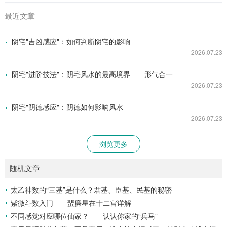
最近文章
阴宅"吉凶感应"：如何判断阴宅的影响
2026.07.23
阴宅"进阶技法"：阴宅风水的最高境界——形气合一
2026.07.23
阴宅"阴德感应"：阴德如何影响风水
2026.07.23
浏览更多
随机文章
太乙神数的“三基”是什么？君基、臣基、民基的秘密
紫微斗数入门——蜚廉星在十二宫详解
不同感觉对应哪位仙家？——认认你家的“兵马”