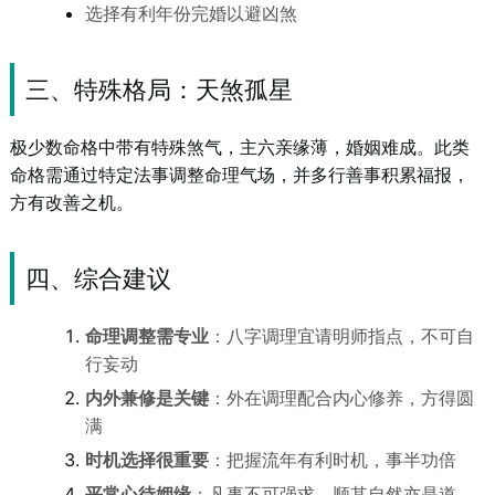
选择有利年份完婚以避凶煞
三、特殊格局：天煞孤星
极少数命格中带有特殊煞气，主六亲缘薄，婚姻难成。此类
命格需通过特定法事调整命理气场，并多行善事积累福报，
方有改善之机。
四、综合建议
命理调整需专业
：八字调理宜请明师指点，不可自
行妄动
内外兼修是关键
：外在调理配合内心修养，方得圆
满
时机选择很重要
：把握流年有利时机，事半功倍
平常心待姻缘
：凡事不可强求，顺其自然亦是道