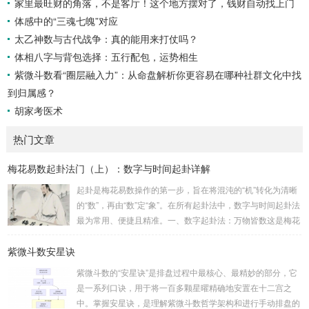
家里最旺财的角落，不是客厅！这个地方摆对了，钱财自动找上门
体感中的“三魂七魄”对应
太乙神数与古代战争：真的能用来打仗吗？
体相八字与背包选择：五行配包，运势相生
紫微斗数看“圈层融入力”：从命盘解析你更容易在哪种社群文化中找
到归属感？
胡家考医术
热门文章
梅花易数起卦法门（上）：数字与时间起卦详解
起卦是梅花易数操作的第一步，旨在将混沌的“机”转化为清晰
的“数”，再由“数”定“象”。在所有起卦法中，数字与时间起卦法
最为常用、便捷且精准。一、数字起卦法：万物皆数这是梅花
易数最核心的起卦方法。任何一组数字，只要它是“偶然”得到
紫微斗数安星诀
的，都可以用来起卦。步骤：分拆数字：将得到的一组数字
（通常是三位数）分成两半。前几位数为上卦，后几位数为下
紫微斗数的“安星诀”是排盘过程中最核心、最精妙的部分，它
卦。如果数字是偶数位，则前后平分；如果是奇数位，则前部
是一系列口诀，用于将一百多颗星曜精确地安置在十二宫之
分比后部分少一位。例如，数字 256：前一位 2 为上卦后两
中。掌握安星诀，是理解紫微斗数哲学架构和进行手动排盘的