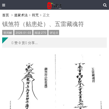
首页
道家术法
符咒
正文
镇煞符（贴患处）、五雷藏魂符
世间解
2026-01-03
阅读:270
评论:0
󰄼 赞 0 赏󰄯 分享...