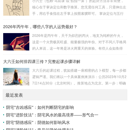
小六壬（也称“马前课”或“掐指一算”）的起卦方法非常简便，
赖关系，可以清晰地通过下图展现：二、 核心安星诀详解1.
核心在于掌诀定位和数字推算。您无需任何工具，只需伸出左
安紫微星诀（定帝星）这是所有安星的第一步，至关重要。口
手，用右手食指在左手掌上按图索骥即可。 掌诀定位与五行
诀：紫微天机星逆行，隔一阳武天同行，...
属性：大安：位于食指根部，属木，青龙，主数1、4、5，大
2026年丙午年，哪些八字的人运势最好？
吉。留连：位于食指指尖，属水，玄武，主数2、7、8，凶。
速喜：位于中指指尖，属火，朱雀，主数3、6、9，吉。赤
2026年是丙午年，天干为炽烈的丙火，地支为纯粹的午火，
口：位于无名指指尖，属金，白虎，主数4、1、2，凶。小
这是一个火势极其旺盛、能量极强的年份。对于不同八字格局
吉：位于无名指根部，属木，六合，主数5、3、8，吉。空
的人来说，这一年将是冰火两重天的体验。有些人会如鱼得
亡：位于中指根部，属土，勾陈，...
水，运势冲天；而有些人则会倍感煎熬，挑战重重。核心原
大六壬如何排四课三传？完整起课步骤详解
理：吉凶在于平衡与需求八字讲究五行平衡与“喜用神”。喜用
神就是那个能对你的命局起到最好平衡、补助作用的五行。20
大六壬的起课过程，犹如搭建一座精密的占卜模型，每一步都
26年丙午，是火力全开的一年。因此：八字命局中“喜火”、“用
逻辑严谨。我们将以一个具体案例来演示：公历2023年10月2
火”的人，等于得到了天地最强能量的帮助，犹如天降神助，
7日14点30分（北京时间）。推算地点为北京。第一步：明确
运势自然一飞冲天。八字命局中“忌火”的人...
概念与准备工具四课：事物的四个发展阶段或矛盾的四个层
最近发表
面。它是分析事体现状的基石。三传：事物发展、演变的三个
核心过程（发用、移易、归计）。它是推演事态发展的主线。
阴宅"吉凶感应"：如何判断阴宅的影响
你需要：一张空白的天地盘（内含十二地支）、月将、当天日
阴宅"进阶技法"：阴宅风水的最高境界——形气合一
干日支。第二步：核心步骤——排四课四课是“三传”之母，此
步必须精准。1. 定月将（布“天盘”的...
阴宅"阴德感应"：阴德如何影响风水
阴宅"进阶技法"：常见问题的处理方法