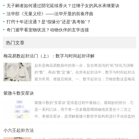
无子嗣者如何通过阴宅延续香火？过继子女的风水承继要诀
法华部《无量义经》——法华开显的前奏序曲
打窍十年还没通？是“假缘分”还是“真考验”？
奇门遁甲看宠物状况？动物伙伴的玄学连接
热门文章
梅花易数起卦法门（上）：数字与时间起卦详解
起卦是梅花易数操作的第一步，旨在将混沌的“机”转化为清晰
的“数”，再由“数”定“象”。在所有起卦法中，数字与时间起卦法
最为常用、便捷且精准。一、数字起卦法：万物皆数这是梅花
易数最核心的起卦方法。任何一组数字，只要它是“偶然”得到
紫微斗数安星诀
的，都可以用来起卦。步骤：分拆数字：将得到的一组数字
（通常是三位数）分成两半。前几位数为上卦，后几位数为下
紫微斗数的“安星诀”是排盘过程中最核心、最精妙的部分，它
卦。如果数字是偶数位，则前后平分；如果是奇数位，则前部
是一系列口诀，用于将一百多颗星曜精确地安置在十二宫之
分比后部分少一位。例如，数字 256：前一位 2 为上卦后两
中。掌握安星诀，是理解紫微斗数哲学架构和进行手动排盘的
位...
基础。一、 安星诀的核心框架安星诀并非单一口诀，而是一
小六壬起卦方法
个完整的系统，遵循严格的步骤。其核心顺序是：定紫微 →
安十四主星 → 布辅星 → 排四化。整个排盘流程与安星诀的依