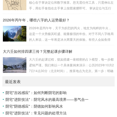
核心在于掌诀定位和数字推算。您无需任何工具，只需伸出左
安紫微星诀（定帝星）这是所有安星的第一步，至关重要。口
手，用右手食指在左手掌上按图索骥即可。 掌诀定位与五行
诀：紫微天机星逆行，隔一阳武天同行，...
属性：大安：位于食指根部，属木，青龙，主数1、4、5，大
2026年丙午年，哪些八字的人运势最好？
吉。留连：位于食指指尖，属水，玄武，主数2、7、8，凶。
速喜：位于中指指尖，属火，朱雀，主数3、6、9，吉。赤
2026年是丙午年，天干为炽烈的丙火，地支为纯粹的午火，
口：位于无名指指尖，属金，白虎，主数4、1、2，凶。小
这是一个火势极其旺盛、能量极强的年份。对于不同八字格局
吉：位于无名指根部，属木，六合，主数5、3、8，吉。空
的人来说，这一年将是冰火两重天的体验。有些人会如鱼得
亡：位于中指根部，属土，勾陈，...
水，运势冲天；而有些人则会倍感煎熬，挑战重重。核心原
大六壬如何排四课三传？完整起课步骤详解
理：吉凶在于平衡与需求八字讲究五行平衡与“喜用神”。喜用
神就是那个能对你的命局起到最好平衡、补助作用的五行。20
大六壬的起课过程，犹如搭建一座精密的占卜模型，每一步都
26年丙午，是火力全开的一年。因此：八字命局中“喜火”、“用
逻辑严谨。我们将以一个具体案例来演示：公历2023年10月2
火”的人，等于得到了天地最强能量的帮助，犹如天降神助，
7日14点30分（北京时间）。推算地点为北京。第一步：明确
运势自然一飞冲天。八字命局中“忌火”的人...
概念与准备工具四课：事物的四个发展阶段或矛盾的四个层
最近发表
面。它是分析事体现状的基石。三传：事物发展、演变的三个
核心过程（发用、移易、归计）。它是推演事态发展的主线。
阴宅"吉凶感应"：如何判断阴宅的影响
你需要：一张空白的天地盘（内含十二地支）、月将、当天日
阴宅"进阶技法"：阴宅风水的最高境界——形气合一
干日支。第二步：核心步骤——排四课四课是“三传”之母，此
步必须精准。1. 定月将（布“天盘”的...
阴宅"阴德感应"：阴德如何影响风水
阴宅"进阶技法"：常见问题的处理方法