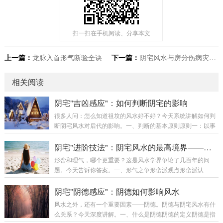
扫一扫在手机阅读、分享本文
上一篇：
龙脉入首形气断验全诀
下一篇：
阴宅风水与房分伤病灾断诀
相关阅读
阴宅"吉凶感应"：如何判断阴宅的影响
很多人问：怎么知道祖坟的风水好不好？今天系统讲解如何判
断阴宅风水对后代的影响。一、判断的基本原则原则一：以事
实为准判断阴宅风水好坏，最重要是以事实为准。好风水的事
实：家族人丁兴旺后代财运较好后代多贵人相助家族相对稳定
阴宅"进阶技法"：阴宅风水的最高境界——形气合一
差风水的事实：家族人丁不旺后代财运不佳家族多灾多难家族
形峦和理气，哪个更重要？这是风水学界争论了几百年的问
不稳定原则二：多代观察阴宅的影响需要多代观察，不能只看
题。今天告诉你答案。一、形气之争形峦派观点形峦派认
一代。观察代数：至少观察三代最好观察五代以上观察家族整
为：“峦头为体，理气为用。”核心观点：峦头是根本，没有好
体趋势原则三：排除干扰判断时需要排除其他因素的干扰。需
峦头，理气再好也无用只要峦头好，即使理气一般，也能有不
阴宅"阴德感应"：阴德如何影响风水
要排除的因素：个人努力程度时代机遇社会环境教育水...
错的效果理气是辅助峦头的工具理气派观点理气派认为：“理气
风水之外，还有一个重要因素——阴德。阴德与阴宅风水有什
为主，峦头为辅。”核心观点：理气决定吉凶，峦头只是辅助只
么关系？今天深度讲解。一、什么是阴德阴德的定义阴德是指
要理气好，即使峦头一般，也能有好的效果峦头只是理气的载