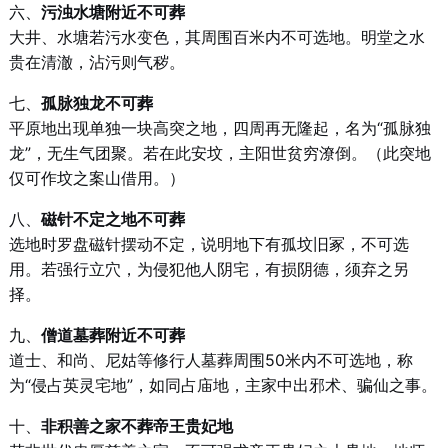
六、
污浊水塘附近不可葬
大井、水塘若污水变色，其周围百米内不可选地。明堂之水
贵在清澈，沾污则气秽。
七、
孤脉独龙不可葬
平原地出现单独一块高突之地，四周再无隆起，名为“孤脉独
龙”，无生气团聚。若在此安坟，主阳世贫穷潦倒。（此突地
仅可作坟之案山借用。）
八、
磁针不定之地不可葬
选地时罗盘磁针摆动不定，说明地下有孤坟旧冢，不可选
用。若强行立穴，为侵犯他人阴宅，有损阴德，须弃之另
择。
九、
僧道墓葬附近不可葬
道士、和尚、尼姑等修行人墓葬周围50米内不可选地，称
为“侵占英灵宅地”，如同占庙地，主家中出邪术、骗仙之事。
十、
非积善之家不葬帝王贵妃地