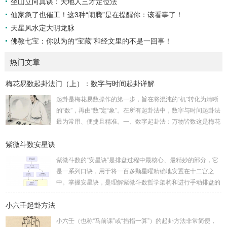
坐山立向真诀：天地人三才定位法
仙家急了也催工！这3种“闹腾”是在提醒你：该看事了！
天星风水定大明龙脉
佛教七宝：你以为的“宝藏”和经文里的不是一回事！
热门文章
梅花易数起卦法门（上）：数字与时间起卦详解
起卦是梅花易数操作的第一步，旨在将混沌的“机”转化为清晰
的“数”，再由“数”定“象”。在所有起卦法中，数字与时间起卦法
最为常用、便捷且精准。一、数字起卦法：万物皆数这是梅花
易数最核心的起卦方法。任何一组数字，只要它是“偶然”得到
紫微斗数安星诀
的，都可以用来起卦。步骤：分拆数字：将得到的一组数字
（通常是三位数）分成两半。前几位数为上卦，后几位数为下
紫微斗数的“安星诀”是排盘过程中最核心、最精妙的部分，它
卦。如果数字是偶数位，则前后平分；如果是奇数位，则前部
是一系列口诀，用于将一百多颗星曜精确地安置在十二宫之
分比后部分少一位。例如，数字 256：前一位 2 为上卦后两
中。掌握安星诀，是理解紫微斗数哲学架构和进行手动排盘的
位...
基础。一、 安星诀的核心框架安星诀并非单一口诀，而是一
小六壬起卦方法
个完整的系统，遵循严格的步骤。其核心顺序是：定紫微 →
安十四主星 → 布辅星 → 排四化。整个排盘流程与安星诀的依
小六壬（也称“马前课”或“掐指一算”）的起卦方法非常简便，
赖关系，可以清晰地通过下图展现：二、 核心安星诀详解1.