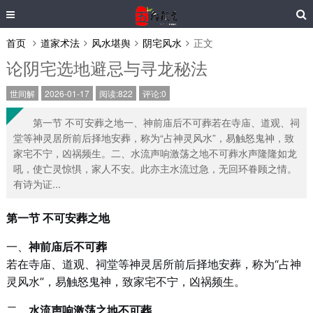
首页
道家术法
风水堪舆
阴宅风水
正文
论阴宅选地避忌与寻龙秘法
世间解
2026-01-17
阅读:822
评论:0
第一节 不可安葬之地一、神前庙后不可葬若在寺庙、道观、祠
堂等神灵居所前后择地安葬，称为“占神灵风水”，易触怒鬼神，致
家宅不宁，凶祸频生。二、水流声响激荡之地不可葬水声隆隆如龙
吼，使亡灵惊惧，家人不安。此亦主水流过急，无回环眷顾之情。
有诗为证...
第一节 不可安葬之地
一、
神前庙后不可葬
若在寺庙、道观、祠堂等神灵居所前后择地安葬，称为“占神
灵风水”，易触怒鬼神，致家宅不宁，凶祸频生。
二、
水流声响激荡之地不可葬