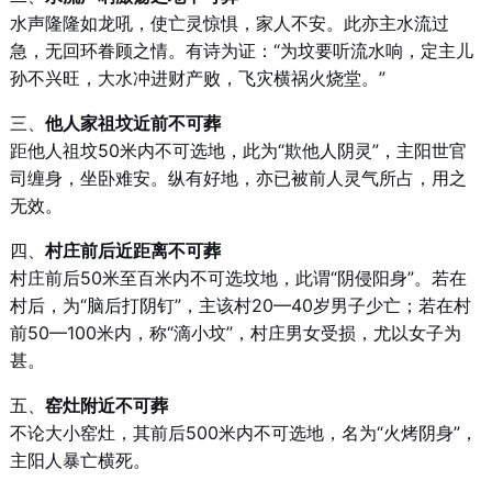
水声隆隆如龙吼，使亡灵惊惧，家人不安。此亦主水流过
急，无回环眷顾之情。有诗为证：“为坟要听流水响，定主儿
孙不兴旺，大水冲进财产败，飞灾横祸火烧堂。”
三、
他人家祖坟近前不可葬
距他人祖坟50米内不可选地，此为“欺他人阴灵”，主阳世官
司缠身，坐卧难安。纵有好地，亦已被前人灵气所占，用之
无效。
四、
村庄前后近距离不可葬
村庄前后50米至百米内不可选坟地，此谓“阴侵阳身”。若在
村后，为“脑后打阴钉”，主该村20—40岁男子少亡；若在村
前50—100米内，称“滴小坟”，村庄男女受损，尤以女子为
甚。
五、
窑灶附近不可葬
不论大小窑灶，其前后500米内不可选地，名为“火烤阴身”，
主阳人暴亡横死。