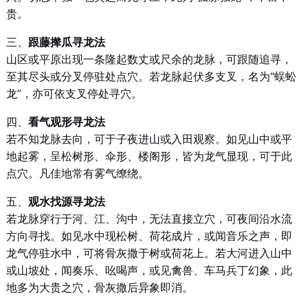
贵。
三、
跟藤撵瓜寻龙法
山区或平原出现一条隆起数丈或尺余的龙脉，可跟随追寻，
至其尽头或分叉停驻处点穴。若龙脉起伏多支叉，名为“蜈蚣
龙”，亦可依支叉停处寻穴。
四、
看气观形寻龙法
若不知龙脉去向，可于子夜进山或入田观察。如见山中或平
地起雾，呈松树形、伞形、楼阁形，皆为龙气显现，可于此
点穴。凡佳地常有雾气缭绕。
五、
观水找源寻龙法
若龙脉穿行于河、江、沟中，无法直接立穴，可夜间沿水流
方向寻找。如见水中现松树、荷花成片，或闻音乐之声，即
龙气停驻水中，可将骨灰撒于树或荷花上。若大河进入山中
或山坡处，闻奏乐、吆喝声，或见禽兽、车马兵丁幻象，此
地多为大贵之穴，骨灰撒后异象即消。