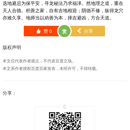
选地避忌为保平安，寻龙秘法乃求福泽。然地理之道，重在
天人合德。积善之家，自有吉地相迎；阴德不修，纵得龙穴
亦难久享。地师当以劝善为本，择吉避凶，方合天道。
赞
0
分享
赏
󰄼
󰄯
版权声明
本文仅代表作者观点，不代表百度立场。
本文系作者授权百度百家发表，未经许可，不得转载。
分享：