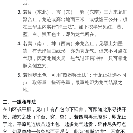
后。
若艮（东北）、震（东）、巽（东南）三方来龙汇
聚合止，龙迹或高出地面三米，或微隆三公分，须
在三华里内实行“挖土法”。如下挖半米见红、黄、
蓝、白、黑五色土，即为龙气所在。
若离（南）、坤（西南）来龙合止，见黑土如墨
染，有光泽呈曲线形，亦为真龙气。但穴不可点在
气顶，因离龙属火局，热气过旺易冲棺，只可靠龙
脉旁侧立穴。
若难辨土色，可用“衡器称土法”：于龙止处选不同
点，取等量土搓碎称重，最重处即为龙气结聚之
地。
二、
一跟相寻法
在山区或平原，见山上有凸包向下延伸，可跟随此形寻找开
帐、结穴之处（平台、窝、突）。若四周再无隆起，即龙止
于此。平原见连续凸起土包，越多龙气越贵，延伸尽头可点
穴。切忌单独一包突起而无呼应，此为“孤脉独龙”，不富不