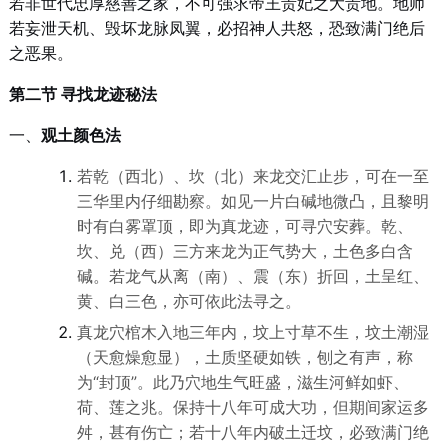
若非世代忠厚慈善之家，不可强求帝王贵妃之大贵地。地师
若妄泄天机、毁坏龙脉凤翼，必招神人共怒，恐致满门绝后
之恶果。
第二节 寻找龙迹秘法
一、
观土颜色法
若乾（西北）、坎（北）来龙交汇止步，可在一至
三华里内仔细勘察。如见一片白碱地微凸，且黎明
时有白雾罩顶，即为真龙迹，可寻穴安葬。乾、
坎、兑（西）三方来龙为正气势大，土色多白含
碱。若龙气从离（南）、震（东）折回，土呈红、
黄、白三色，亦可依此法寻之。
真龙穴棺木入地三年内，坟上寸草不生，坟土潮湿
（天愈燥愈显），土质坚硬如铁，刨之有声，称
为“封顶”。此乃穴地生气旺盛，滋生河鲜如虾、
荷、莲之兆。保持十八年可成大功，但期间家运多
舛，甚有伤亡；若十八年内破土迁坟，必致满门绝