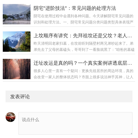
在暗中行善、不图回报的德行。阴德的特征：不为人知的善行
体形气合一派观点真正的风水大师认为：“形气合一，缺一不
不求回报的付出积德行善的行为对祖先和后代的福报阴德与阳
阴宅"进阶技法"：常见问题的处理方法
可。”核心观点：形峦和理气同等重要，缺一不可形峦...
德的区别类型特征福报方式阳德人前行善，有名有报当世现报
阴宅在使用过程中会遇到各种问题。今天讲解阴宅常见问题的
阴德暗中行善，无名回报荫及子孙二、阴德如何影响阴宅阴德
识别和处理方法。一、阴宅常见问题分类问题类型具体表现严
是风水的催化剂阴德不能替代风水，但可以增强风水效果。阴
重程度结构问题墓碑倾斜、裂缝中等环境问题杂草丛生、水浸
德与风水的关系：阴德风水效果有好效果倍增有一般效果提升
视情况气场问题气场下降、异象较重周边问题新建建筑、道路
上坟顺序有讲究：先拜祖坟还是父坟？老人说拜错损三代福运，真不是迷信
无好效果受限无一般效果一般阴德的积累方式祖先积阴...
视情况破坏问题人为破坏、自然损坏较重二、结构问题的处理
昨天清明回老家扫墓，在坟前听到隔壁村两兄弟吵起来了。弟
问题一：墓碑倾斜原因：地基不稳水土流失年久失修处理方
弟先去了父母的墓磕头，哥哥到了一看脸就黑了：“咱爸的墓磕
法：扶正墓碑加固地基解决水土流失问题问题二：墓碑裂缝原
完了？祖坟还没去呢！”弟弟觉得哥哥小题大做：“爸妈近，肯
因：自然老化外力撞击温差变化处理方法：小裂缝：填充修补
定先拜爸妈啊，祖坟又跑不掉。”哥哥急得跺脚：“你懂什么！
迁址改运是真的吗？一个真实案例讲透底层逻辑
大裂缝：更换墓碑定期检查维护问题三：墓碑字迹模糊原...
老一辈都说顺序错了损三代，你这不是给全家招灾吗！”最后两
很多人心里一直有一个疑问：更换先祖居所的周边环境，真的
人不欢而散。这个问题我相信很多人心里都有疑惑：先拜祖坟
会改变一家人的整体状态吗？市面上很多说法神乎其神，让人
还是先拜父坟？老人说的"拜错损三代"到底是真有其事，还是
分不清是玄学还是规律。环境塑造气场，气场影响人心，人心
纯粹的心理作用？今天这篇文章，把上坟顺序讲透。一、先说
决定家运。今天就给大家分享一个真实的山水改局案例，没有
结论，再说原因正确...
夸张神迹，只有朴素的自然规律。看完你就会明白：所谓迁址
发表评论
改运，本质是择优而居、借环境养人。建议先收藏，这种接地
气、有依据、可对照的实景案例，值得细细品读。一、很多家
庭运势低迷，未必是不努力生活中很无奈的一种现象：有的家
庭，全员勤恳踏实、拼命打拼，做人做事都无可挑剔，...