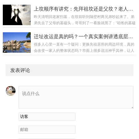
重程度结构问题墓碑倾斜、裂缝中等环境问题杂草丛生、水浸
德与风水的关系：阴德风水效果有好效果倍增有一般效果提升
视情况气场问题气场下降、异象较重周边问题新建建筑、道路
上坟顺序有讲究：先拜祖坟还是父坟？老人说拜错损三代福运，真不是迷信
无好效果受限无一般效果一般阴德的积累方式祖先积阴...
视情况破坏问题人为破坏、自然损坏较重二、结构问题的处理
昨天清明回老家扫墓，在坟前听到隔壁村两兄弟吵起来了。弟
问题一：墓碑倾斜原因：地基不稳水土流失年久失修处理方
弟先去了父母的墓磕头，哥哥到了一看脸就黑了：“咱爸的墓磕
法：扶正墓碑加固地基解决水土流失问题问题二：墓碑裂缝原
完了？祖坟还没去呢！”弟弟觉得哥哥小题大做：“爸妈近，肯
因：自然老化外力撞击温差变化处理方法：小裂缝：填充修补
定先拜爸妈啊，祖坟又跑不掉。”哥哥急得跺脚：“你懂什么！
迁址改运是真的吗？一个真实案例讲透底层逻辑
大裂缝：更换墓碑定期检查维护问题三：墓碑字迹模糊原...
老一辈都说顺序错了损三代，你这不是给全家招灾吗！”最后两
很多人心里一直有一个疑问：更换先祖居所的周边环境，真的
人不欢而散。这个问题我相信很多人心里都有疑惑：先拜祖坟
会改变一家人的整体状态吗？市面上很多说法神乎其神，让人
还是先拜父坟？老人说的"拜错损三代"到底是真有其事，还是
分不清是玄学还是规律。环境塑造气场，气场影响人心，人心
纯粹的心理作用？今天这篇文章，把上坟顺序讲透。一、先说
决定家运。今天就给大家分享一个真实的山水改局案例，没有
结论，再说原因正确...
夸张神迹，只有朴素的自然规律。看完你就会明白：所谓迁址
发表评论
改运，本质是择优而居、借环境养人。建议先收藏，这种接地
气、有依据、可对照的实景案例，值得细细品读。一、很多家
庭运势低迷，未必是不努力生活中很无奈的一种现象：有的家
庭，全员勤恳踏实、拼命打拼，做人做事都无可挑剔，...