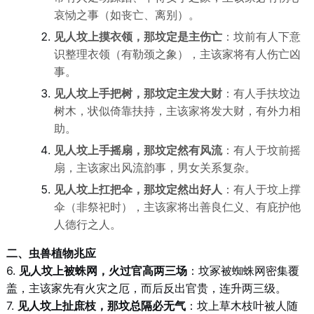
哀恸之事（如丧亡、离别）。
见人坟上摸衣领，那坟定是主伤亡
：坟前有人下意
识整理衣领（有勒颈之象），主该家将有人伤亡凶
事。
见人坟上手把树，那坟定主发大财
：有人手扶坟边
树木，状似倚靠扶持，主该家将发大财，有外力相
助。
见人坟上手摇扇，那坟定然有风流
：有人于坟前摇
扇，主该家出风流韵事，男女关系复杂。
见人坟上扛把伞，那坟定然出好人
：有人于坟上撑
伞（非祭祀时），主该家将出善良仁义、有庇护他
人德行之人。
二、虫兽植物兆应
6.
见人坟上被蛛网，火过官高两三场
：坟冢被蜘蛛网密集覆
盖，主该家先有火灾之厄，而后反出官贵，连升两三级。
7.
见人坟上扯庶枝，那坟总隔必无气
：坟上草木枝叶被人随