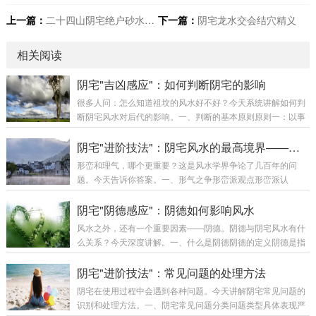
上一篇：
二十四山阴宅绝户砂水断法
下一篇：
阴宅龙水交会结穴精义
相关阅读
阴宅"吉凶感应"：如何判断阴宅的影响
很多人问：怎么知道祖坟的风水好不好？今天系统讲解如何判
断阴宅风水对后代的影响。一、判断的基本原则原则一：以事
实为准判断阴宅风水好坏，最重要是以事实为准。好风水的事
实：家族人丁兴旺后代财运较好后代多贵人相助家族相对稳定
阴宅"进阶技法"：阴宅风水的最高境界——形气合一
差风水的事实：家族人丁不旺后代财运不佳家族多灾多难家族
形峦和理气，哪个更重要？这是风水学界争论了几百年的问
不稳定原则二：多代观察阴宅的影响需要多代观察，不能只看
题。今天告诉你答案。一、形气之争形峦派观点形峦派认
一代。观察代数：至少观察三代最好观察五代以上观察家族整
为：“峦头为体，理气为用。”核心观点：峦头是根本，没有好
体趋势原则三：排除干扰判断时需要排除其他因素的干扰。需
峦头，理气再好也无用只要峦头好，即使理气一般，也能有不
阴宅"阴德感应"：阴德如何影响风水
要排除的因素：个人努力程度时代机遇社会环境教育水...
错的效果理气是辅助峦头的工具理气派观点理气派认为：“理气
风水之外，还有一个重要因素——阴德。阴德与阴宅风水有什
为主，峦头为辅。”核心观点：理气决定吉凶，峦头只是辅助只
么关系？今天深度讲解。一、什么是阴德阴德的定义阴德是指
要理气好，即使峦头一般，也能有好的效果峦头只是理气的载
在暗中行善、不图回报的德行。阴德的特征：不为人知的善行
体形气合一派观点真正的风水大师认为：“形气合一，缺一不
不求回报的付出积德行善的行为对祖先和后代的福报阴德与阳
阴宅"进阶技法"：常见问题的处理方法
可。”核心观点：形峦和理气同等重要，缺一不可形峦...
德的区别类型特征福报方式阳德人前行善，有名有报当世现报
阴宅在使用过程中会遇到各种问题。今天讲解阴宅常见问题的
阴德暗中行善，无名回报荫及子孙二、阴德如何影响阴宅阴德
识别和处理方法。一、阴宅常见问题分类问题类型具体表现严
是风水的催化剂阴德不能替代风水，但可以增强风水效果。阴