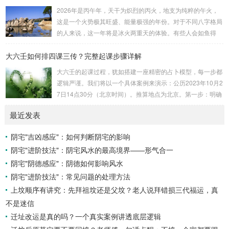
速喜：位于中指指尖，属火，朱雀，主数3、6、9，吉。赤
2026年是丙午年，天干为炽烈的丙火，地支为纯粹的午火，
口：位于无名指指尖，属金，白虎，主数4、1、2，凶。小
这是一个火势极其旺盛、能量极强的年份。对于不同八字格局
吉：位于无名指根部，属木，六合，主数5、3、8，吉。空
的人来说，这一年将是冰火两重天的体验。有些人会如鱼得
亡：位于中指根部，属土，勾陈，...
水，运势冲天；而有些人则会倍感煎熬，挑战重重。核心原
大六壬如何排四课三传？完整起课步骤详解
理：吉凶在于平衡与需求八字讲究五行平衡与“喜用神”。喜用
神就是那个能对你的命局起到最好平衡、补助作用的五行。20
大六壬的起课过程，犹如搭建一座精密的占卜模型，每一步都
26年丙午，是火力全开的一年。因此：八字命局中“喜火”、“用
逻辑严谨。我们将以一个具体案例来演示：公历2023年10月2
火”的人，等于得到了天地最强能量的帮助，犹如天降神助，
7日14点30分（北京时间）。推算地点为北京。第一步：明确
运势自然一飞冲天。八字命局中“忌火”的人...
概念与准备工具四课：事物的四个发展阶段或矛盾的四个层
最近发表
面。它是分析事体现状的基石。三传：事物发展、演变的三个
核心过程（发用、移易、归计）。它是推演事态发展的主线。
阴宅"吉凶感应"：如何判断阴宅的影响
你需要：一张空白的天地盘（内含十二地支）、月将、当天日
阴宅"进阶技法"：阴宅风水的最高境界——形气合一
干日支。第二步：核心步骤——排四课四课是“三传”之母，此
步必须精准。1. 定月将（布“天盘”的...
阴宅"阴德感应"：阴德如何影响风水
阴宅"进阶技法"：常见问题的处理方法
上坟顺序有讲究：先拜祖坟还是父坟？老人说拜错损三代福运，真
不是迷信
迁址改运是真的吗？一个真实案例讲透底层逻辑