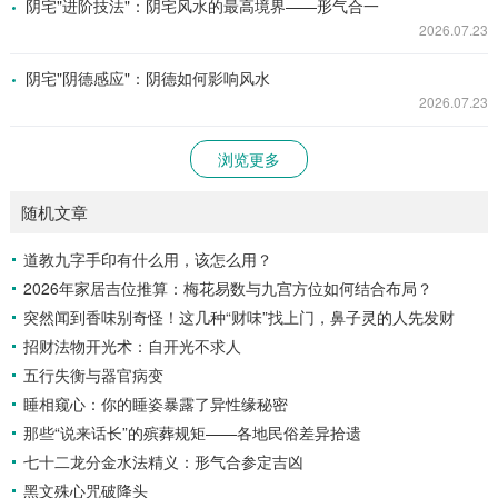
阴宅"进阶技法"：阴宅风水的最高境界——形气合一
2026.07.23
阴宅"阴德感应"：阴德如何影响风水
2026.07.23
浏览更多
随机文章
道教九字手印有什么用，该怎么用？
2026年家居吉位推算：梅花易数与九宫方位如何结合布局？
突然闻到香味别奇怪！这几种“财味”找上门，鼻子灵的人先发财
招财法物开光术：自开光不求人
五行失衡与器官病变
睡相窥心：你的睡姿暴露了异性缘秘密
那些“说来话长”的殡葬规矩——各地民俗差异拾遗
七十二龙分金水法精义：形气合参定吉凶
黑文殊心咒破降头