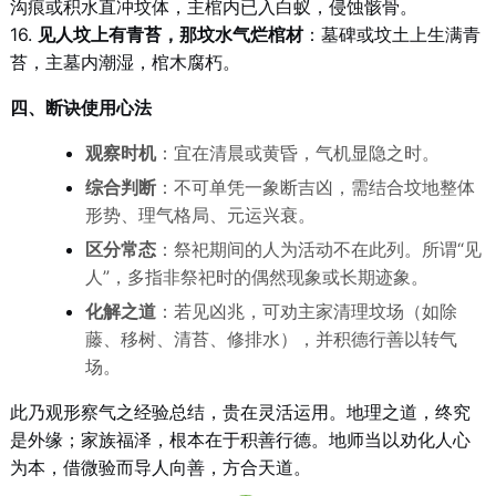
沟痕或积水直冲坟体，主棺内已入白蚁，侵蚀骸骨。
16.
见人坟上有青苔，那坟水气烂棺材
：墓碑或坟土上生满青
苔，主墓内潮湿，棺木腐朽。
四、断诀使用心法
观察时机
：宜在清晨或黄昏，气机显隐之时。
综合判断
：不可单凭一象断吉凶，需结合坟地整体
形势、理气格局、元运兴衰。
区分常态
：祭祀期间的人为活动不在此列。所谓“见
人”，多指非祭祀时的偶然现象或长期迹象。
化解之道
：若见凶兆，可劝主家清理坟场（如除
藤、移树、清苔、修排水），并积德行善以转气
场。
此乃观形察气之经验总结，贵在灵活运用。地理之道，终究
是外缘；家族福泽，根本在于积善行德。地师当以劝化人心
为本，借微验而导人向善，方合天道。