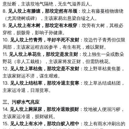
意扯断，主该坟地气隔绝，无生气滋养后人。
8.
见人坟上有滕缠，那坟定然有吊颈
：坟上有藤蔓植物缠绕
（尤其绕树或碑），主该家易出悬梁自缢之人。
9.
见人坟上有木树，那坟定有木根穿
：坟旁有大树，其根必
穿棺，损骸骨，影响子孙健康。
10.
见人坟上竹青秀，半好半死不发财
：坟边竹子青秀但仅限
局部，主该家运程吉凶参半，有生有死，难以聚财。
11.
见人坟上单花生，那坟定是发主财
：坟上独生一朵或数朵
野花（非人工栽植），主该家将发正财，但需防桃花。
12.
见人坟上草枯焦，那坟定是不发财
：坟上野草枯黄焦萎，
主该家财运不济，谋生艰难。
13.
见人坟上结枯草，那坟冷退主贫寒
：坟上草丛结成枯团，
主家运冷退，日渐贫寒。
三、污秽水气兆应
14.
见人坟上屙屎尿，那坟冷退致损财
：坟地被人便溺污秽，
主该家运冷退，损财破耗。
15.
见人坟上有水冲，那坟白蚁入棺中
：坟上有雨水冲刷出的