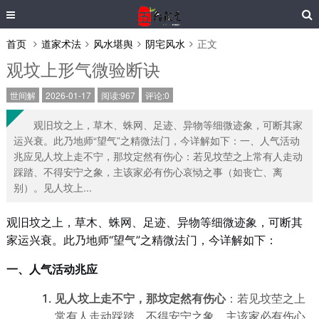
首页
道家术法
风水堪舆
阴宅风水
正文
观坟上形气微验断诀
世间解
2026-01-17
阅读:967
评论:0
观旧坟之上，草木、蛛网、足迹、异物等细微迹象，可断其家
运兴衰。此乃地师“望气”之精微法门，今详解如下：一、人气活动
兆应见人坟上走不宁，那坟定然有伤心：若见坟茔之上常有人走动
踩踏、不得安宁之象，主该家必有伤心哀恸之事（如丧亡、离
别）。见人坟上...
观旧坟之上，草木、蛛网、足迹、异物等细微迹象，可断其
家运兴衰。此乃地师“望气”之精微法门，今详解如下：
一、人气活动兆应
见人坟上走不宁，那坟定然有伤心
：若见坟茔之上
常有人走动踩踏、不得安宁之象，主该家必有伤心