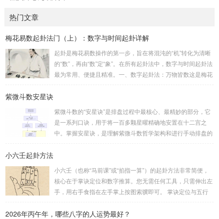
热门文章
梅花易数起卦法门（上）：数字与时间起卦详解
起卦是梅花易数操作的第一步，旨在将混沌的“机”转化为清晰
的“数”，再由“数”定“象”。在所有起卦法中，数字与时间起卦法
最为常用、便捷且精准。一、数字起卦法：万物皆数这是梅花
易数最核心的起卦方法。任何一组数字，只要它是“偶然”得到
紫微斗数安星诀
的，都可以用来起卦。步骤：分拆数字：将得到的一组数字
（通常是三位数）分成两半。前几位数为上卦，后几位数为下
紫微斗数的“安星诀”是排盘过程中最核心、最精妙的部分，它
卦。如果数字是偶数位，则前后平分；如果是奇数位，则前部
是一系列口诀，用于将一百多颗星曜精确地安置在十二宫之
分比后部分少一位。例如，数字 256：前一位 2 为上卦后两
中。掌握安星诀，是理解紫微斗数哲学架构和进行手动排盘的
位...
基础。一、 安星诀的核心框架安星诀并非单一口诀，而是一
小六壬起卦方法
个完整的系统，遵循严格的步骤。其核心顺序是：定紫微 →
安十四主星 → 布辅星 → 排四化。整个排盘流程与安星诀的依
小六壬（也称“马前课”或“掐指一算”）的起卦方法非常简便，
赖关系，可以清晰地通过下图展现：二、 核心安星诀详解1.
核心在于掌诀定位和数字推算。您无需任何工具，只需伸出左
安紫微星诀（定帝星）这是所有安星的第一步，至关重要。口
手，用右手食指在左手掌上按图索骥即可。 掌诀定位与五行
诀：紫微天机星逆行，隔一阳武天同行，...
属性：大安：位于食指根部，属木，青龙，主数1、4、5，大
2026年丙午年，哪些八字的人运势最好？
吉。留连：位于食指指尖，属水，玄武，主数2、7、8，凶。