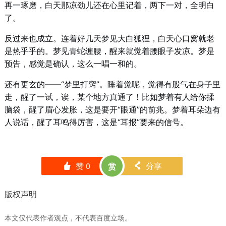
再一琢磨，白天那凉劲儿还在心里记着，两下一对，全明白
了。
反过来也成立。连着好几天梦见大白狐狸，白天心口窝就老
是热乎乎的。梦见青蛇缠腰，醒来就觉着腰眼子发凉。梦是
预告，感觉是确认，这么一唱一和的。
还有更玄的——“梦里打窍”。睡着觉呢，觉得有股气在身子里
走，醒了一试，诶，某个地方真通了！比如梦着有人给你揉
脑袋，醒了眉心发胀，这是要开“眼通”的前兆。梦着耳朵边有
人说话，醒了耳鸣得厉害，这是“耳报”要来的信号。
赞
0
分享
赏
󰄼
󰄯
版权声明
本文仅代表作者观点，不代表百度立场。