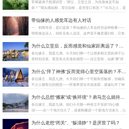
常闻诸弟子愁眉诉苦：“师父，立堂之后，为何身体反不如
前？”“我头痛如裂，背沉似铁，是否堂口有恙？”“出马之人，是
否注定要受此皮囊之苦？”答曰：出马仙弟子身体多恙，确是常
情，然非所有不适皆为“正常磨砺”。需明辨根源，方能对症而
带仙缘的人感觉耳边有人对话
治，转苦为修。第一章：正本清源——身体不适之总纲出马弟
一、初闻耳语：是幻是真？带仙缘的人常会经历这种怪事——
子身体之反应，可分为三大类：修行之“功”：如打窍、踩窍，
明明身边没人，却听见有人说话。这声音不像普通幻听，它有
为仙师助力，乃必经之路。因果之“债”：如虚病、冤亲债主，
三大特征：方位清晰：声音不从脑子里传来，而是明确从左耳
为业力显化，需诚心化解。心性之“病”：如情绪压抑、心态失
或右耳外侧三寸处飘过来，有时甚至感觉有人贴着耳朵根说
为什么立堂后，反而感觉和仙家距离远了？不是“感情”淡了，是关系从“热恋”进入了“过日子”
衡，为身心一体，当自我调伏。今日详...
话。内容特定：说的不是胡言乱语，而是与你当下处境相关的
各位缘主，我是九洲。今天咱们聊一个让很多刚立堂的弟子心
事。比如你正犹豫要不要接某个活，耳边就有人说“别接，要出
里特别没底、甚至有点失落的感受——没立堂前，仙家“磨”得
事”；或者你忘了某事，突然有声音提醒“柜子第二层”。性别可
厉害，感应强烈，好像时刻在身边。可费了九牛二虎之力把堂
辨：能听出是男声女声，老人声还是童子声。有弟子描述：“左
口立起来，香也供上了，反而觉得仙家“安静”了，感应不如以
为什么“拜了神佛”反而觉得心里空落落的？不是不灵，是你还没找到“内在的佛”！
耳是个沉稳老汉声，右耳是个利落大娘声，从不...
前明显，好像有种莫名的“距离感”。 心里直打鼓：是不是立错
各位缘主，我是九洲。今天咱们聊一个可能有些敏感，但确实
了？仙家不稀罕我了？如果你正经历这个阶段，别慌，九洲告
不少人都有过的困惑——怀着希望去寺庙道观，虔诚礼拜了神
诉你，这非但不是坏事，反而是你们关系 “正常化”和“深化” 的
佛菩萨，也捐了功德，可走出来后，心里非但没有感到充实安
标志！今天咱就打个比方，让你明白这前后的变化。这不是疏
慰，反而有一种莫名的“空落落”，甚至有些失落。 好像自己和
为什么总想“搬家”或“换环境”？弟马怎么就待不住呢？
远...
那庄严慈悲的塑像之间，隔着什么看不见的东西。心里不免嘀
各位缘主，我是九洲。咱们今天聊一种坐立不安的“内心骚
咕：是我的心不诚吗？还是根本就没用？有这种感受，先别急
动”——在一个地方住久了，或者刚搬进一个新地方没多久，心
着否定自己或信仰。今天九洲就带你从修行的根本处，看看
里就总有一股强烈的冲动，想“搬家”，想换城市，想换个环境
这“空落落”背后，到底藏着怎样的深刻启示。这不是神佛不
生活。 也不是现在的地方有什么具体的大问题，可就是觉
为什么老想“闭关”、“躲清静”？是厌世了吗？
灵，是你的“依赖模式”遇到了天花板咱...
得“不对劲”、“不舒服”、“气不顺”，好像被什么东西压着，伸展