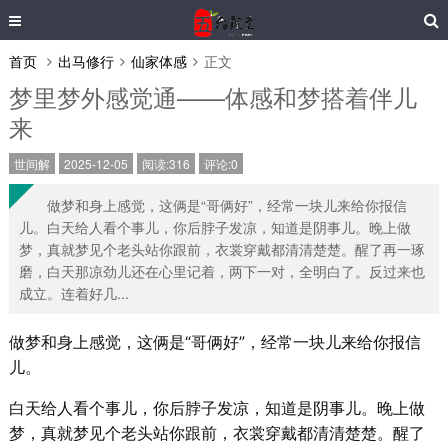
首页
出马修行
仙家体感
正文
梦里梦外感觉通——体感和梦搭着伴儿
来
世间解
2025-12-05
阅读:316
评论:0
做梦和身上感觉，这俩是“哥俩好”，经常一块儿来给你报信
儿。白天给人看个事儿，你后脖子发凉，知道是阴事儿。晚上做
梦，真就梦见个老头站你跟前，衣裳穿戴都清清楚楚。醒了再一琢
磨，白天那凉劲儿还在心里记着，两下一对，全明白了。反过来也
成立。连着好几...
做梦和身上感觉，这俩是“哥俩好”，经常一块儿来给你报信
儿。
白天给人看个事儿，你后脖子发凉，知道是阴事儿。晚上做
梦，真就梦见个老头站你跟前，衣裳穿戴都清清楚楚。醒了