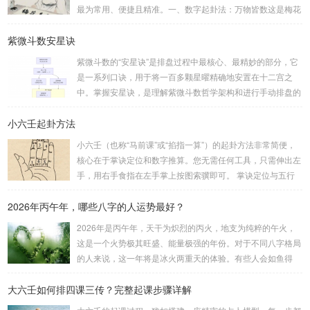
最为常用、便捷且精准。一、数字起卦法：万物皆数这是梅花
易数最核心的起卦方法。任何一组数字，只要它是“偶然”得到
紫微斗数安星诀
的，都可以用来起卦。步骤：分拆数字：将得到的一组数字
（通常是三位数）分成两半。前几位数为上卦，后几位数为下
紫微斗数的“安星诀”是排盘过程中最核心、最精妙的部分，它
卦。如果数字是偶数位，则前后平分；如果是奇数位，则前部
是一系列口诀，用于将一百多颗星曜精确地安置在十二宫之
分比后部分少一位。例如，数字 256：前一位 2 为上卦后两
中。掌握安星诀，是理解紫微斗数哲学架构和进行手动排盘的
位...
基础。一、 安星诀的核心框架安星诀并非单一口诀，而是一
小六壬起卦方法
个完整的系统，遵循严格的步骤。其核心顺序是：定紫微 →
安十四主星 → 布辅星 → 排四化。整个排盘流程与安星诀的依
小六壬（也称“马前课”或“掐指一算”）的起卦方法非常简便，
赖关系，可以清晰地通过下图展现：二、 核心安星诀详解1.
核心在于掌诀定位和数字推算。您无需任何工具，只需伸出左
安紫微星诀（定帝星）这是所有安星的第一步，至关重要。口
手，用右手食指在左手掌上按图索骥即可。 掌诀定位与五行
诀：紫微天机星逆行，隔一阳武天同行，...
属性：大安：位于食指根部，属木，青龙，主数1、4、5，大
2026年丙午年，哪些八字的人运势最好？
吉。留连：位于食指指尖，属水，玄武，主数2、7、8，凶。
速喜：位于中指指尖，属火，朱雀，主数3、6、9，吉。赤
2026年是丙午年，天干为炽烈的丙火，地支为纯粹的午火，
口：位于无名指指尖，属金，白虎，主数4、1、2，凶。小
这是一个火势极其旺盛、能量极强的年份。对于不同八字格局
吉：位于无名指根部，属木，六合，主数5、3、8，吉。空
的人来说，这一年将是冰火两重天的体验。有些人会如鱼得
亡：位于中指根部，属土，勾陈，...
水，运势冲天；而有些人则会倍感煎熬，挑战重重。核心原
大六壬如何排四课三传？完整起课步骤详解
理：吉凶在于平衡与需求八字讲究五行平衡与“喜用神”。喜用
神就是那个能对你的命局起到最好平衡、补助作用的五行。20