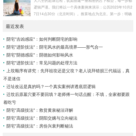
大六壬的起课过程，犹如搭建一座精密的占卜模型，每一步都
26年丙午，是火力全开的一年。因此：八字命局中“喜火”、“用
逻辑严谨。我们将以一个具体案例来演示：公历2023年10月2
火”的人，等于得到了天地最强能量的帮助，犹如天降神助，
7日14点30分（北京时间）。推算地点为北京。第一步：明确
运势自然一飞冲天。八字命局中“忌火”的人...
概念与准备工具四课：事物的四个发展阶段或矛盾的四个层
最近发表
面。它是分析事体现状的基石。三传：事物发展、演变的三个
核心过程（发用、移易、归计）。它是推演事态发展的主线。
阴宅"吉凶感应"：如何判断阴宅的影响
你需要：一张空白的天地盘（内含十二地支）、月将、当天日
阴宅"进阶技法"：阴宅风水的最高境界——形气合一
干日支。第二步：核心步骤——排四课四课是“三传”之母，此
步必须精准。1. 定月将（布“天盘”的...
阴宅"阴德感应"：阴德如何影响风水
阴宅"进阶技法"：常见问题的处理方法
上坟顺序有讲究：先拜祖坟还是父坟？老人说拜错损三代福运，真
不是迷信
迁址改运是真的吗？一个真实案例讲透底层逻辑
迁坟后原墓穴要不要回填？老师傅一句话点醒：不填，全家都要跟
着吃亏
阴宅"高级技法"：救贫黄泉秘法详解
阴宅"高级技法"：阴阳交媾与立向秘法
阴宅"高级技法"：房份兴衰判断秘法