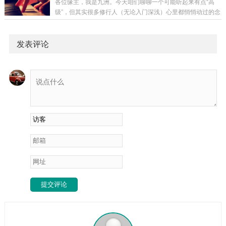
各位缘主，我是九洲。今天咱们聊聊一个可能听起来有点“高
不开。家人觉得你折腾，朋友说你喜新厌旧。可你自己清楚，
级”，但其实很多修行人（无论入门深浅）心里都悄悄动过的念
那种渴望非常真实，像是一种本能的呼唤。今天九洲就给你说
头——好想找个没人的地方“闭关”啊！ 或者不用那么正式，就
说，从玄学风水和能量层面看，这种冲动到底在提示你什么。
是极度渴望能有一大段完全属于自己的、不被任何人任何事打
这不是你作，是“人”与“地”的...
扰的时间，彻底躲起来，关掉手机，与世界失联。家人朋友会
发表评论
觉得你“怪”或者“消极避世”，可你自己心里知道，那是一种如同
困兽渴望归山、倦鸟渴望归林般的深切渴望。今天九洲就跟你
说说，这种渴望背后，到底藏着怎样的玄机与智慧。这不是厌
世，是灵魂的“自我修复”与...
提交评论