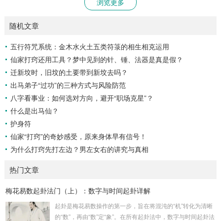
浏览更多
随机文章
五行符咒系统：金木水火土五类符箓的相生相克运用
仙家打窍还用工具？梦中见到的针、锤、法器是真是假？
迁新坟时，旧坟的土要带到新坟去吗？
出马弟子“过功”的三种方式与风险防范
八字看事业：如何选对方向，避开“职场克星”？
什么是出马仙？
护身符
仙家“打窍”的奇妙感受，原来身体早有信号！
为什么打窍先打左边？男左女右的讲究与真相
热门文章
梅花易数起卦法门（上）：数字与时间起卦详解
起卦是梅花易数操作的第一步，旨在将混沌的“机”转化为清晰
的“数”，再由“数”定“象”。在所有起卦法中，数字与时间起卦法