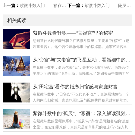
上一篇：
紫微斗数入门——禄存星在十二宫详解
下一篇：
紫微斗数入门——陀罗星在十二宫详解
相关阅读
紫微斗数看升职——“官禄宫”里的秘密
想知道什么时候能升职？在紫微斗数里，主要看“官禄宫”（也
叫事业宫）。这个宫位就像你事业的指挥部。如果官禄宫里
有“紫微”、“天府”、“太阳”这样的“帝星”或“贵星”，那说明你天生
有领导欲和事业格局，不甘于人下，升职是迟早的事。如果里
从“命宫”与“夫妻宫”的飞星互动，看婚姻中的权力流动
面有“天机”、“天梁”，可能更适合谋士、策划或监管类的职位升
在紫微斗数中，命宫代表“我”，夫妻宫代表“他/她”。两颗宫位
迁。但看升职，不能只看官禄宫本身。还要看有没有“四化”的
主星之间的“四化”飞星互动，清晰揭示了婚姻关系中影响力的
引动。比如：化禄飞入官禄宫：事业有好的发展机遇，可能带
流向、以及双方互动的核心模式。四化星（化禄、化权、化
来实质性的收益和扩大。化权飞入官禄宫：这是升职最强烈的
科、化忌）是动态能量，当它们从一宫飞入另一宫，就像发送
从“田宅宫”看你的婚恋归宿感与家庭财富
信号！代表权力在握，被赋予...
了一份能量包裹，决定了关系的底色。几种关键的飞星互动：
在紫微斗数中，“田宅宫”不仅代表不动产，更深层地象征一个
1. 命宫化禄入夫妻宫能量流向：我将“禄”（福气、好感、利
人的内心归宿感、家庭氛围以及与配偶共同积累财富的能力。
益）给予对方。心理姿态：我非常喜欢、宠爱配偶，乐于为对
此宫位的星曜组合，无声地描绘着你婚姻生活的“底色”与“容
方付出，觉得付出就是快乐。这是深爱的一方的典型配置。关
器”。田宅宫是藏气之所，是夫妻宫的疾厄宫（配偶的身体库）
紫微斗数中的“孤辰”、“寡宿”：深入解读孤独星曜
系影响：婚姻给我带来愉悦感，我愿意滋养...
和财帛宫的田宅宫（钱财的归宿）。因此，它与婚姻生活的内
在紫微斗数的星曜体系中，“孤辰”与“寡宿”是两颗著名的“孤独
在质量、稳定度和物质基础息息相关。几种典型星曜组合的启
之星”。但它们带来的，真的只是形单影只的凄凉吗？深入其
示：1. 吉星云集（如紫微、天府、太阳、太阴化禄等）归宿
性，会发现它们赋予的是一份清醒的“间隔力”。紫微斗数里，