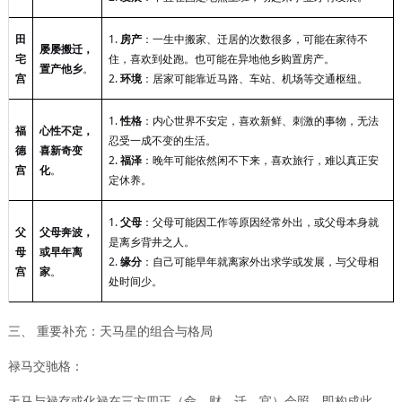
田
1.
房产
：一生中搬家、迁居的次数很多，可能在家待不
屡屡搬迁，
宅
住，喜欢到处跑。也可能在异地他乡购置房产。
置产他乡
。
宫
2.
环境
：居家可能靠近马路、车站、机场等交通枢纽。
1.
性格
：内心世界不安定，喜欢新鲜、刺激的事物，无法
福
心性不定，
忍受一成不变的生活。
德
喜新奇变
2.
福泽
：晚年可能依然闲不下来，喜欢旅行，难以真正安
宫
化
。
定休养。
1.
父母
：父母可能因工作等原因经常外出，或父母本身就
父
父母奔波，
是离乡背井之人。
母
或早年离
2.
缘分
：自己可能早年就离家外出求学或发展，与父母相
宫
家
。
处时间少。
三、
重要补充：天马星的组合与格局
禄马交驰格：
天马与禄存或化禄在三方四正（命、财、迁、官）会照，即构成此