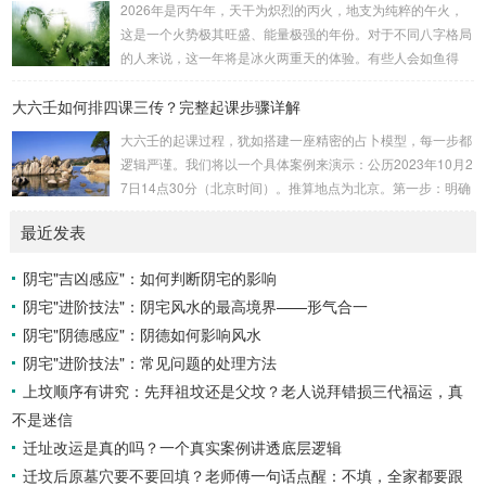
2026年是丙午年，天干为炽烈的丙火，地支为纯粹的午火，
口：位于无名指指尖，属金，白虎，主数4、1、2，凶。小
这是一个火势极其旺盛、能量极强的年份。对于不同八字格局
吉：位于无名指根部，属木，六合，主数5、3、8，吉。空
的人来说，这一年将是冰火两重天的体验。有些人会如鱼得
亡：位于中指根部，属土，勾陈，...
水，运势冲天；而有些人则会倍感煎熬，挑战重重。核心原
大六壬如何排四课三传？完整起课步骤详解
理：吉凶在于平衡与需求八字讲究五行平衡与“喜用神”。喜用
神就是那个能对你的命局起到最好平衡、补助作用的五行。20
大六壬的起课过程，犹如搭建一座精密的占卜模型，每一步都
26年丙午，是火力全开的一年。因此：八字命局中“喜火”、“用
逻辑严谨。我们将以一个具体案例来演示：公历2023年10月2
火”的人，等于得到了天地最强能量的帮助，犹如天降神助，
7日14点30分（北京时间）。推算地点为北京。第一步：明确
运势自然一飞冲天。八字命局中“忌火”的人...
概念与准备工具四课：事物的四个发展阶段或矛盾的四个层
最近发表
面。它是分析事体现状的基石。三传：事物发展、演变的三个
核心过程（发用、移易、归计）。它是推演事态发展的主线。
阴宅"吉凶感应"：如何判断阴宅的影响
你需要：一张空白的天地盘（内含十二地支）、月将、当天日
阴宅"进阶技法"：阴宅风水的最高境界——形气合一
干日支。第二步：核心步骤——排四课四课是“三传”之母，此
步必须精准。1. 定月将（布“天盘”的...
阴宅"阴德感应"：阴德如何影响风水
阴宅"进阶技法"：常见问题的处理方法
上坟顺序有讲究：先拜祖坟还是父坟？老人说拜错损三代福运，真
不是迷信
迁址改运是真的吗？一个真实案例讲透底层逻辑
迁坟后原墓穴要不要回填？老师傅一句话点醒：不填，全家都要跟