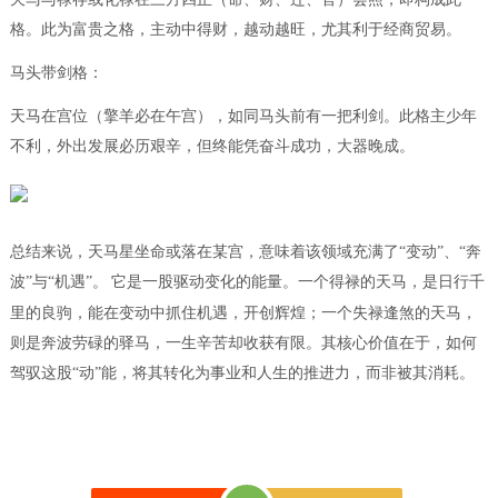
格。此为富贵之格，主动中得财，越动越旺，尤其利于经商贸易。
马头带剑格：
天马在宫位（擎羊必在午宫），如同马头前有一把利剑。此格主少年
不利，外出发展必历艰辛，但终能凭奋斗成功，大器晚成。
总结来说，天马星坐命或落在某宫，意味着该领域充满了
“变动”、“奔
波”与“机遇”。
它是一股驱动变化的能量。一个得禄的天马，是日行千
里的良驹，能在变动中抓住机遇，开创辉煌；一个失禄逢煞的天马，
则是奔波劳碌的驿马，一生辛苦却收获有限。其核心价值在于，如何
驾驭这股“动”能，将其转化为事业和人生的推进力，而非被其消耗。