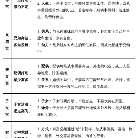
2.
人生
：一生变动大，可能频繁更换工作、居住地，或从
宫
漂泊不定
。
事需要经常外出的职业。若逢禄存，则动中得利；若逢煞
星，则劳碌奔波。
1.
关系
：与兄弟姐妹或同事聚少离多，各自忙于自己的事
兄
兄弟奔波，
业和生活，少有交集。
弟
各自发展
。
2.
助力
：兄弟姐妹对命主的帮助有限，因彼此都处于变动
宫
中。
1.
配偶
：配偶可能从事需要奔波、外出的职业，或二人是
夫
配偶好动，
异地恋、跨国婚姻。
妻
聚少离多
。
2.
关系
：婚姻关系中，夫妻双方可能经常出差、旅行，或
宫
需要一方迁就另一方的工作地点，聚少离多。
子
1.
子女
：子女聪明好动，个性独立，不喜欢待在家里。
子女活泼，
女
2.
缘分
：子女长大后很可能到外地或国外发展，与父母相
远走高飞
。
宫
处时间减少。
1.
方式
：财富必须通过
“动”来获得，如从事贸易、运输、旅
财
动中求财，
游、销售、外交等需要奔波、沟通的行业。