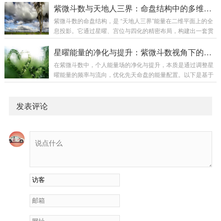
感：家庭观念重，能从家庭生活中获得深切的满足与安宁。容
孤辰、寡宿通常成对出现，分别进入命盘的不同宫位。传统认
紫微斗数与天地人三界：命盘结构中的多维空间玄学映射
易拥有宽敞、舒适的居住环境，家庭内部氛围...
为，命带孤寡者，性情孤僻，亲缘淡薄，晚年易孤独。然而，
紫微斗数的命盘结构，是 “天地人三界”能量在二维平面上的全
这种解读过于简化，忽略了星曜的深层能量特质。孤辰、寡宿
息投影。它通过星曜、宫位与四化的精密布局，构建出一套贯
的核心特质是“间隔”与“抽离”。孤辰：属性为“阳孤”。带来一种
通多维空间的玄学映射系统。以下从三界维度解析其深层对应
主动的、向上的间隔力。像高山上的孤松，卓尔不群。命带孤
关系：一、天界映射：星曜能量的宇宙源流1. 十四主星——天
星曜能量的净化与提升：紫微斗数视角下的个人能量场调整玄法
辰者，往往在思想、精神层面需要独...
星本体的投影紫微星：映射 “北极帝星” ，象征天界的中央统御
在紫微斗数中，个人能量场的净化与提升，本质是通过调整星
法则。太阳/太阴：映射 “日月二曜” ，承载阴阳交替的宇宙节
曜能量的频率与流向，优化先天命盘的能量配置。以下是基于
律。杀破狼（七杀、破军、贪狼）：映射 “北斗七星中的变革
斗数玄学体系的系统性调整法门：一、星曜能量的净化原理1.
三星” ，...
煞忌能量的转化（化煞为用）火星、铃星（暴烈能量）→ 净化
法：通过高强度运动（如搏击、越野跑）释放，或引导至创新
发表评论
领域（如科技研发）。→ 禁忌：压抑怒火易引发免疫系统疾病
（对应疾厄宫火星化忌）。擎羊、陀罗（阻滞能量）→ 净化
法：练习书法、刺绣等需“延迟满足”的活动，培养韧性；从事
精密制造...