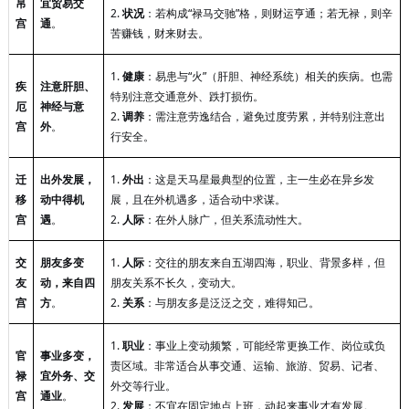
帛
宜贸易交
2.
状况
：若构成
“禄马交驰”格，则财运亨通；若无禄，则辛
宫
通
。
苦赚钱，财来财去。
1.
健康
：易患与
“火”（肝胆、神经系统）相关的疾病。也需
疾
注意肝胆、
特别注意交通意外、跌打损伤。
厄
神经与意
2.
调养
：需注意劳逸结合，避免过度劳累，并特别注意出
宫
外
。
行安全。
迁
出外发展，
1.
外出
：这是天马星最典型的位置，主一生必在异乡发
移
动中得机
展，且在外机遇多，适合动中求谋。
宫
遇
。
2.
人际
：在外人脉广，但关系流动性大。
交
朋友多变
1.
人际
：交往的朋友来自五湖四海，职业、背景多样，但
友
动，来自四
朋友关系不长久，变动大。
宫
方
。
2.
关系
：与朋友多是泛泛之交，难得知己。
1.
职业
：事业上变动频繁，可能经常更换工作、岗位或负
官
事业多变，
责区域。非常适合从事交通、运输、旅游、贸易、记者、
禄
宜外务、交
外交等行业。
宫
通业
。
2.
发展
：不宜在固定地点上班，动起来事业才有发展。