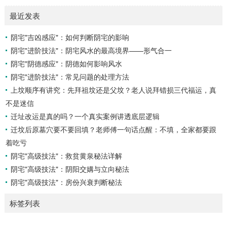
运势自然一飞冲天。八字命局中“忌火”的人...
概念与准备工具四课：事物的四个发展阶段或矛盾的四个层
最近发表
面。它是分析事体现状的基石。三传：事物发展、演变的三个
核心过程（发用、移易、归计）。它是推演事态发展的主线。
阴宅"吉凶感应"：如何判断阴宅的影响
你需要：一张空白的天地盘（内含十二地支）、月将、当天日
阴宅"进阶技法"：阴宅风水的最高境界——形气合一
干日支。第二步：核心步骤——排四课四课是“三传”之母，此
步必须精准。1. 定月将（布“天盘”的...
阴宅"阴德感应"：阴德如何影响风水
阴宅"进阶技法"：常见问题的处理方法
上坟顺序有讲究：先拜祖坟还是父坟？老人说拜错损三代福运，真
不是迷信
迁址改运是真的吗？一个真实案例讲透底层逻辑
迁坟后原墓穴要不要回填？老师傅一句话点醒：不填，全家都要跟
着吃亏
阴宅"高级技法"：救贫黄泉秘法详解
阴宅"高级技法"：阴阳交媾与立向秘法
阴宅"高级技法"：房份兴衰判断秘法
标签列表