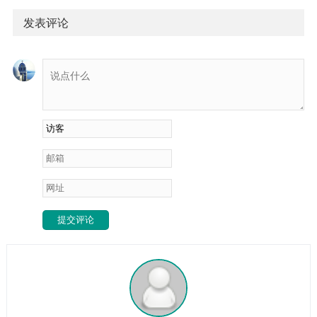
是极度渴望能有一大段完全属于自己的、不被任何人任何事打
这不是你作，是“人”与“地”的...
扰的时间，彻底躲起来，关掉手机，与世界失联。家人朋友会
发表评论
觉得你“怪”或者“消极避世”，可你自己心里知道，那是一种如同
困兽渴望归山、倦鸟渴望归林般的深切渴望。今天九洲就跟你
说说，这种渴望背后，到底藏着怎样的玄机与智慧。这不是厌
世，是灵魂的“自我修复”与...
提交评论