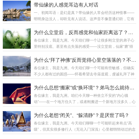
情，然非所有不适皆为“正常磨砺”。需明辨根源，方能对症而
带仙缘的人感觉耳边有人对话
治，转苦为修。第一章：正本清源——身体不适之总纲出马弟
一、初闻耳语：是幻是真？带仙缘的人常会经历这种怪事——
子身体之反应，可分为三大类：修行之“功”：如打窍、踩窍，
明明身边没人，却听见有人说话。这声音不像普通幻听，它有
为仙师助力，乃必经之路。因果之“债”：如虚病、冤亲债主，
三大特征：方位清晰：声音不从脑子里传来，而是明确从左耳
为业力显化，需诚心化解。心性之“病”：如情绪压抑、心态失
或右耳外侧三寸处飘过来，有时甚至感觉有人贴着耳朵根说
为什么立堂后，反而感觉和仙家距离远了？不是“感情”淡了，是关系从“热恋”进入了“过日子”
衡，为身心一体，当自我调伏。今日详...
话。内容特定：说的不是胡言乱语，而是与你当下处境相关的
各位缘主，我是九洲。今天咱们聊一个让很多刚立堂的弟子心
事。比如你正犹豫要不要接某个活，耳边就有人说“别接，要出
里特别没底、甚至有点失落的感受——没立堂前，仙家“磨”得
事”；或者你忘了某事，突然有声音提醒“柜子第二层”。性别可
厉害，感应强烈，好像时刻在身边。可费了九牛二虎之力把堂
辨：能听出是男声女声，老人声还是童子声。有弟子描述：“左
口立起来，香也供上了，反而觉得仙家“安静”了，感应不如以
为什么“拜了神佛”反而觉得心里空落落的？不是不灵，是你还没找到“内在的佛”！
耳是个沉稳老汉声，右耳是个利落大娘声，从不...
前明显，好像有种莫名的“距离感”。 心里直打鼓：是不是立错
各位缘主，我是九洲。今天咱们聊一个可能有些敏感，但确实
了？仙家不稀罕我了？如果你正经历这个阶段，别慌，九洲告
不少人都有过的困惑——怀着希望去寺庙道观，虔诚礼拜了神
诉你，这非但不是坏事，反而是你们关系 “正常化”和“深化” 的
佛菩萨，也捐了功德，可走出来后，心里非但没有感到充实安
标志！今天咱就打个比方，让你明白这前后的变化。这不是疏
慰，反而有一种莫名的“空落落”，甚至有些失落。 好像自己和
为什么总想“搬家”或“换环境”？弟马怎么就待不住呢？
远...
那庄严慈悲的塑像之间，隔着什么看不见的东西。心里不免嘀
各位缘主，我是九洲。咱们今天聊一种坐立不安的“内心骚
咕：是我的心不诚吗？还是根本就没用？有这种感受，先别急
动”——在一个地方住久了，或者刚搬进一个新地方没多久，心
着否定自己或信仰。今天九洲就带你从修行的根本处，看看
里就总有一股强烈的冲动，想“搬家”，想换城市，想换个环境
这“空落落”背后，到底藏着怎样的深刻启示。这不是神佛不
生活。 也不是现在的地方有什么具体的大问题，可就是觉
为什么老想“闭关”、“躲清静”？是厌世了吗？
灵，是你的“依赖模式”遇到了天花板咱...
得“不对劲”、“不舒服”、“气不顺”，好像被什么东西压着，伸展
各位缘主，我是九洲。今天咱们聊聊一个可能听起来有点“高
不开。家人觉得你折腾，朋友说你喜新厌旧。可你自己清楚，
级”，但其实很多修行人（无论入门深浅）心里都悄悄动过的念
那种渴望非常真实，像是一种本能的呼唤。今天九洲就给你说
头——好想找个没人的地方“闭关”啊！ 或者不用那么正式，就
说，从玄学风水和能量层面看，这种冲动到底在提示你什么。