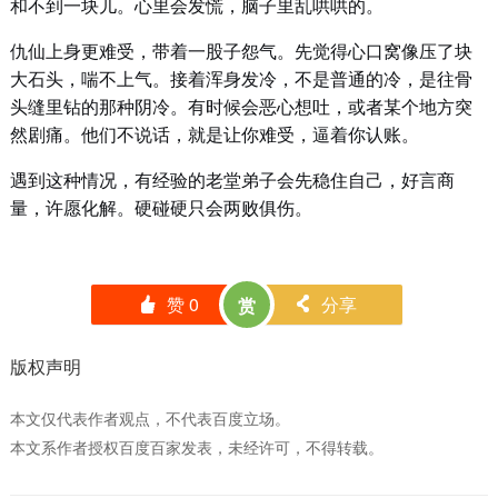
和不到一块儿。心里会发慌，脑子里乱哄哄的。
仇仙上身更难受，带着一股子怨气。先觉得心口窝像压了块
大石头，喘不上气。接着浑身发冷，不是普通的冷，是往骨
头缝里钻的那种阴冷。有时候会恶心想吐，或者某个地方突
然剧痛。他们不说话，就是让你难受，逼着你认账。
遇到这种情况，有经验的老堂弟子会先稳住自己，好言商
量，许愿化解。硬碰硬只会两败俱伤。
赞
0
分享
赏
󰄼
󰄯
版权声明
本文仅代表作者观点，不代表百度立场。
本文系作者授权百度百家发表，未经许可，不得转载。