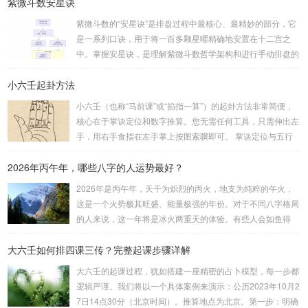
紫微斗数安星诀
的，都可以用来起卦。步骤：分拆数字：将得到的一组数字
（通常是三位数）分成两半。前几位数为上卦，后几位数为下
紫微斗数的“安星诀”是排盘过程中最核心、最精妙的部分，它
卦。如果数字是偶数位，则前后平分；如果是奇数位，则前部
是一系列口诀，用于将一百多颗星曜精确地安置在十二宫之
分比后部分少一位。例如，数字 256：前一位 2 为上卦后两
中。掌握安星诀，是理解紫微斗数哲学架构和进行手动排盘的
位...
基础。一、 安星诀的核心框架安星诀并非单一口诀，而是一
小六壬起卦方法
个完整的系统，遵循严格的步骤。其核心顺序是：定紫微 →
安十四主星 → 布辅星 → 排四化。整个排盘流程与安星诀的依
小六壬（也称“马前课”或“掐指一算”）的起卦方法非常简便，
赖关系，可以清晰地通过下图展现：二、 核心安星诀详解1.
核心在于掌诀定位和数字推算。您无需任何工具，只需伸出左
安紫微星诀（定帝星）这是所有安星的第一步，至关重要。口
手，用右手食指在左手掌上按图索骥即可。 掌诀定位与五行
诀：紫微天机星逆行，隔一阳武天同行，...
属性：大安：位于食指根部，属木，青龙，主数1、4、5，大
2026年丙午年，哪些八字的人运势最好？
吉。留连：位于食指指尖，属水，玄武，主数2、7、8，凶。
速喜：位于中指指尖，属火，朱雀，主数3、6、9，吉。赤
2026年是丙午年，天干为炽烈的丙火，地支为纯粹的午火，
口：位于无名指指尖，属金，白虎，主数4、1、2，凶。小
这是一个火势极其旺盛、能量极强的年份。对于不同八字格局
吉：位于无名指根部，属木，六合，主数5、3、8，吉。空
的人来说，这一年将是冰火两重天的体验。有些人会如鱼得
亡：位于中指根部，属土，勾陈，...
水，运势冲天；而有些人则会倍感煎熬，挑战重重。核心原
大六壬如何排四课三传？完整起课步骤详解
理：吉凶在于平衡与需求八字讲究五行平衡与“喜用神”。喜用
神就是那个能对你的命局起到最好平衡、补助作用的五行。20
大六壬的起课过程，犹如搭建一座精密的占卜模型，每一步都
26年丙午，是火力全开的一年。因此：八字命局中“喜火”、“用
逻辑严谨。我们将以一个具体案例来演示：公历2023年10月2
火”的人，等于得到了天地最强能量的帮助，犹如天降神助，
7日14点30分（北京时间）。推算地点为北京。第一步：明确