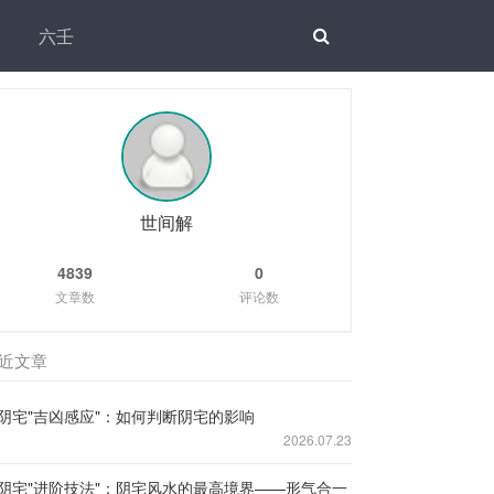
六壬
世间解
4839
0
文章数
评论数
近文章
阴宅"吉凶感应"：如何判断阴宅的影响
2026.07.23
阴宅"进阶技法"：阴宅风水的最高境界——形气合一