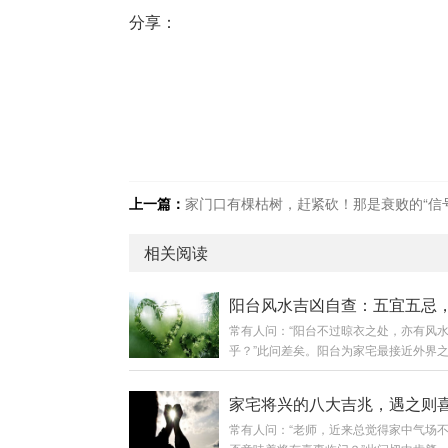
分享：
上一篇：
家门口有棵枯树，赶紧砍！那是衰败的“信
相关阅读
常有人问：“阳台不过晾衣之处，亦有风
乎？”此问差矣。阳台为家宅最接近外界
是气流出入之咽喉，亦是视野格局之眼目
吉则财气顺，阳台凶则煞气入。今日便为
家宅将兴的八大吉兆，遇之则
列阳台风水之核心要诀，以便对照调整。
常有人问：“老师，近来总觉得家中气场
章：好风水的阳台环境——得气则旺阳台