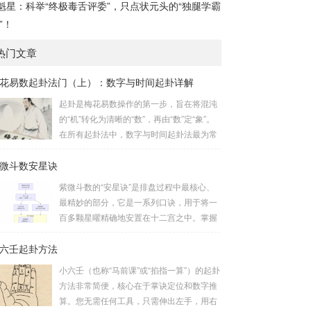
魁星：科举“终极毒舌评委”，只点状元头的“独腿学霸
”！
热门文章
花易数起卦法门（上）：数字与时间起卦详解
起卦是梅花易数操作的第一步，旨在将混沌
的“机”转化为清晰的“数”，再由“数”定“象”。
在所有起卦法中，数字与时间起卦法最为常
用、便捷且精准。一、数字起卦法：万物皆
微斗数安星诀
数这是梅花易数最核心的起卦方法。任何一
组数字，只要它是“偶然”得到的，都可以用
紫微斗数的“安星诀”是排盘过程中最核心、
来起卦。步骤：分拆数字：将得到的一组数
最精妙的部分，它是一系列口诀，用于将一
字（通常是三位数）分成两半。前几位数为
百多颗星曜精确地安置在十二宫之中。掌握
上卦，后几位数为下卦。如果数字是偶数
安星诀，是理解紫微斗数哲学架构和进行手
位，则前后平分；如果是奇数位，则前部分
六壬起卦方法
动排盘的基础。一、 安星诀的核心框架安星
比后部分少一位。例如，数字 256：前一
诀并非单一口诀，而是一个完整的系统，遵
小六壬（也称“马前课”或“掐指一算”）的起卦
位 2 为上卦后两位...
循严格的步骤。其核心顺序是：定紫微 →
方法非常简便，核心在于掌诀定位和数字推
安十四主星 → 布辅星 → 排四化。整个排盘
算。您无需任何工具，只需伸出左手，用右
流程与安星诀的依赖关系，可以清晰地通过