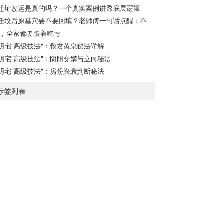
迁址改运是真的吗？一个真实案例讲透底层逻辑
迁坟后原墓穴要不要回填？老师傅一句话点醒：不
，全家都要跟着吃亏
阴宅"高级技法"：救贫黄泉秘法详解
阴宅"高级技法"：阴阳交媾与立向秘法
阴宅"高级技法"：房份兴衰判断秘法
标签列表