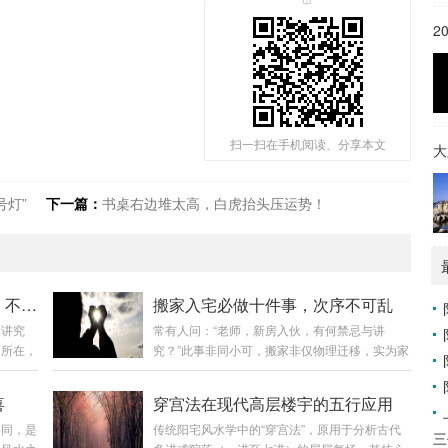
2
扫一扫在手机阅读、分享本文
大
号灯”
下一篇：
书桌右边堆太高，白虎抬头压运势！
阳台风水吉凶自查：五宜五忌，不可不知
搬家入宅必做十件事，次序不可乱
水讲究
常有人问：“老师，新房入伙，有何禁忌与讲
之所在，
究？”此事非同小可，搬家非仅物理迁移，实为家
。阳台
宅气场的“重置”。新宅如同新纸，落笔第一划，
诸位详
奠定整幅画卷之基调，故不可不慎。今日便为诸
喜
穿宫法在现代高层楼宇的五行应用
第一
位详述搬家入宅之完整流程与核心要诀。第一
不同，是
传统阳宅风水学中的“穿宫法”，原用于分析古代
若面向
章：择日与准备——万事开头须有道第一件：择
三