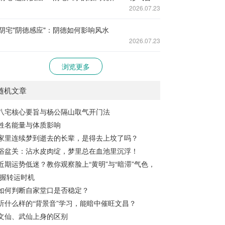
2026.07.23
阴宅"阴德感应"：阴德如何影响风水
2026.07.23
浏览更多
随机文章
八宅核心要旨与杨公隔山取气开门法
姓名能量与体质影响
家里连续梦到逝去的长辈，是得去上坟了吗？
浴盆关：沾水皮肉绽，梦里总在血池里沉浮！
近期运势低迷？教你观察脸上“黄明”与“暗滞”气色，
握转运时机
如何判断自家堂口是否稳定？
听什么样的“背景音”学习，能暗中催旺文昌？
文仙、武仙上身的区别