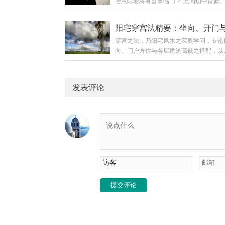
否意味着将有喜事临门？”此问切中肯綮
以下环境，则为得天独厚之吉象：环境类
理，讲究“气聚则运兴”。当好运即将来临
寓意视野开阔，面向公园、花园生气充足
宅气场必先发生变化，并显现出种种征兆
运旺面向河流、湖泊（活水）财运亨通，
便将民间传承中最灵验的八种家宅兴旺之
进面向学校、图书馆文昌运旺，利于学业
穿宫之法，乃阳宅风水之深奥学问，专论
一列举，以供诸位明察秋毫。第一兆：植
庙、道观（保持距离）气场清净，平安吉
向、门户方位与各层建筑高低之搭配，以
繁茂（生机之兆）现象：家中绿植无缘由
章：坏风水的阳台环...
运兴衰、人丁财禄。其核心在于使吉星（
叶茂，叶片油亮反光，或多年未开花的植
巨门、武曲、辅弼）所在方位之房屋高大
绽放。原理：植物最为敏感，能感知气场
凶星（禄存、文曲、廉贞、破军）所在处
坏。其繁茂乃家中“生气”与“阳气”充盈之
发表评论
伏，并讲究五行层层相生，周流不息。一
生火，火主事业与财富，此为财气正在汇
法核心原则五行生克定层气：自头层起，
奏。对照...
木→火→土→金”之序，五行相生，循环
层房屋之五行属性，须与所在方位之卦气
吉。吉星宜高，凶星宜低：贪狼（生气）
（天乙）、武曲（延年）、辅弼（伏位）
星，其对应方位房屋...
提交评论