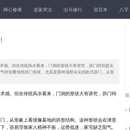
禅心修佛
道家术法
出马修行
留言本
八字
！
术感。但在传统风水看来，门洞的形状大有讲究，拱门特别是尖
，阴气特别重传统拱门形状，尤其是那种顶部尖尖的欧式拱门，从形
艺术感。但在传统风水看来，门洞的形状大有讲究，拱门特
最
拱门，从形象上看很像墓地的拱形结构。这种形状会在潜意
洞下，容易导致家人精神不振，运势低迷，家宅缺乏阳气。