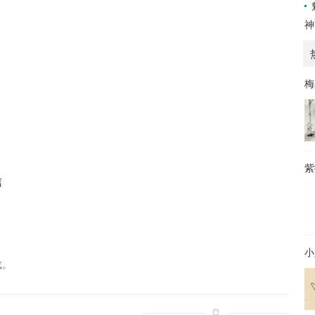
神
梅
紫
信
小
载。