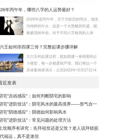
手食指在左手掌上按图索骥即可。 掌诀定位
下图展现：二、 核心安星诀详解1. 安紫微星
026年丙午年，哪些八字的人运势最好？
与五行属性：大安：位于食指根部，属木，
诀（定帝星）这是所有安星的第一步，至关
青龙，主数1、4、5，大吉。留连：位于食
2026年是丙午年，天干为炽烈的丙火，地支
重要。口诀：紫微天机星逆行，隔一阳武天
指指尖，属水，玄武，主数2、7、8，凶。
为纯粹的午火，这是一个火势极其旺盛、能
同行，...
速喜：位于中指指尖，属火，朱雀，主数
量极强的年份。对于不同八字格局的人来
3、6、9，吉。赤口：位于无名指指尖，属
说，这一年将是冰火两重天的体验。有些人
金，白虎，主数4、1、2，凶。小吉：位于
六壬如何排四课三传？完整起课步骤详解
会如鱼得水，运势冲天；而有些人则会倍感
无名指根部，属木，六合，主数5、3、8，
煎熬，挑战重重。核心原理：吉凶在于平衡
大六壬的起课过程，犹如搭建一座精密的占
吉。空亡：位于中指根部，属土，勾陈，...
与需求八字讲究五行平衡与“喜用神”。喜用
卜模型，每一步都逻辑严谨。我们将以一个
神就是那个能对你的命局起到最好平衡、补
具体案例来演示：公历2023年10月27日14
助作用的五行。2026年丙午，是火力全开的
点30分（北京时间）。推算地点为北京。第
一年。因此：八字命局中“喜火”、“用火”的
最近发表
一步：明确概念与准备工具四课：事物的四
人，等于得到了天地最强能量的帮助，犹如
个发展阶段或矛盾的四个层面。它是分析事
天降神助，运势自然一飞冲天。八字命局
阴宅"吉凶感应"：如何判断阴宅的影响
体现状的基石。三传：事物发展、演变的三
中“忌火”的人...
阴宅"进阶技法"：阴宅风水的最高境界——形气合一
个核心过程（发用、移易、归计）。它是推
演事态发展的主线。你需要：一张空白的天
阴宅"阴德感应"：阴德如何影响风水
地盘（内含十二地支）、月将、当天日干日
阴宅"进阶技法"：常见问题的处理方法
支。第二步：核心步骤——排四课四课是“三
上坟顺序有讲究：先拜祖坟还是父坟？老人说拜错损
传”之母，此步必须精准。1. 定月将（布“天
代福运，真不是迷信
盘”的...