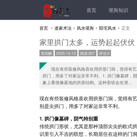
首页
堪舆知识
首页
道家术法
风水堪舆
阳宅风水
正文
家里拱门太多，运势起起伏伏
世间解
2025-12-13
阅读:367
评论:0
现在有些装修风格喜欢用拱形门洞，觉得有艺
拱门，用多了对家运非常不利。1. 拱门像墓碑
象上看很像墓地的拱形结构。这种形状会在潜...
现在有些装修风格喜欢用拱形门洞，觉得有
别是尖拱门，用多了对家运非常不利。
1. 拱门像墓碑，阴气特别重
传统拱门形状，尤其是那种顶部尖尖的欧式
识里引入不吉的联想，长期居住在这样的门