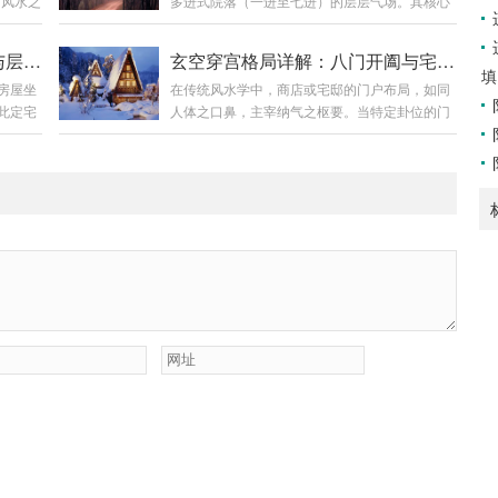
。风水之
多进式院落（一进至七进）的层层气场。其核心
型风水
良辰吉日此为重中之重。搬家非周末闲事，须择
时，家
是将住宅坐向与建筑层次结合，以五行相生之理
，贵人
吉而行。避凶：避开农历七月（鬼月）；避开与
。今日
推断各层吉凶。此法虽源于平面建筑，但其五行
财源广
家中成员属相相冲之日。趋吉：宜选老黄历标
阳宅穿宫法精要：坐向、开门与层高吉凶详解
玄空穿宫格局详解：八门开阖与宅运兴衰
兆，一
流转的原理，同样可延展应用于现代高层楼宇的
面向寺
注“宜入宅”之吉日；天气宜晴朗，寓意“一路阳
填
房屋坐
在传统风水学中，商店或宅邸的门户布局，如同
物骤然
楼层选择。一、现代楼宇的五行分层法则穿宫法
祥第二
光”。时辰：以上午7至11点为佳，此时阳气旺
此定宅
人体之口鼻，主宰纳气之枢要。当特定卦位的门
地枝繁
认为，住宅第一层的五行属性仅由坐向决定：坐
盛，最宜搬迁。下...
贪狼、
户成对开启时，会形成强大的气场流通，古人称
物突然
向为正东、正南、正西、正北（四正位）的楼
得势，
之为“穿宫”。不同组合引动不同星气，吉凶应验
之好
宇，其第一层（及整栋楼的基准五行）属金，称
宜低
悬殊，关乎财丁贵贱乃至生死祸福。一、四大吉
象。木能
为“金宅”。坐向为东南、东北、西南、西北（四
、穿宫
星穿宫格局1. 延年穿宫开门组合：兑门与艮门同
聚的前
偏位）的楼宇，其第一层（及整栋楼的基准五
依“水→
开，乾门与坤门同开，坎门与离门同开，巽门与
行）属土，称为“土...
往复。各
震门同开。气场效应：此为“金星”之气穿宅。主
生合为
财富迅猛，利润极高。气场刚健稳固，即便内部
、巨门
布局（如收银台）偶有失当，吉气亦能扶持大
属吉
局，令生意稳中有升。若为阳宅，则官运亨通，
发财迅速。2...