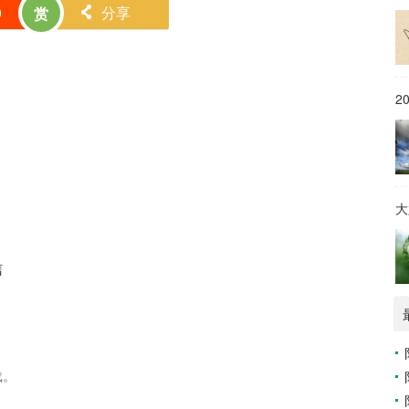
0
分享
赏
󰄯
2
大
信
载。