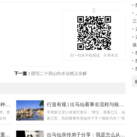
三
填
扫一扫在手机阅读、分享本文
下一篇：
阴宅二十四山向水法精义全解
心镜勤拂 | 出马弟子最易犯之五种心性错误
行道有规 | 出马仙看事全流程与核心禁忌详解
准。查
常闻新立堂口者迷茫发问：“师父，香案已立，仙
在何
家已至，然则看事究竟如何下手？规矩为何？”答
做什么
曰：出马看事，乃是代天宣化、为人解厄之责，
危害与
绝非儿戏。若无规矩，则如盲人骑瞎马，夜半临
天时之要 | 出马弟子必修之三大重日：三月三、六月六、九月九
出马仙亲传弟子分享：我是怎么从困境中走出来的
：分别
深池，不仅误人，更易自伤。今日便将这看事之