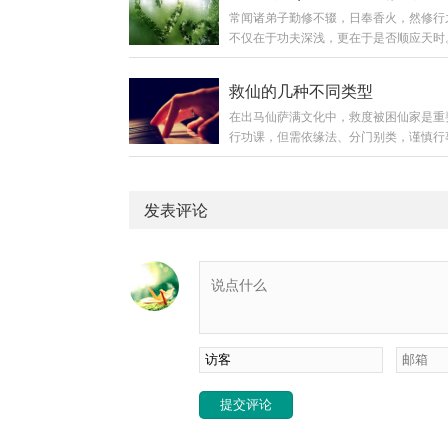
常闻诸弟子勤修不辍，日奉香火，然修行
心太重——看人下菜碟病症：见有钱者热
不仅在于功夫深浅，更在于是否顺应天时
贫困者冷淡；对“有身份”者恭敬，对普通
云：“焚香不在多，而在诚；修行不在久
衍。以缘主之外在条件决定自己之态度。
机。”一年之中，有三大重日，乃仙门气
仙家看的是平等心，非分别心。你对人有
救仙的几种不同类型
胜之时。于此三日修行，一炷香之功可抵
家感应亦对你“有别”——忽强忽弱，断断
在出马仙萨满文化中，救度被困仙家是重
炷。今日便为诸位详解此三节之来由、意
对治·平等心训练：无论来者何人，皆视
行功课，但需依缘法、分门别类，谨慎行
轨。第一章：总论——何谓“重日”？三月
兄弟、姊妹。问...
家被困情形各异，解救之法亦须对症施为
月六、九月九，皆为农历中“月日同数”之
盲目强求，否则不仅难以救度他缘，反易
在传统玄学中，“重日”乃天地交感、阴阳
身堂口根本。以下依据传统经验，分类阐
刻，能量场远较平日活跃。仙家与人间的
发表评论
一、被其他堂口扣留的仙家此类情形需辨
会因此变得更为通畅，故为弟子与仙师沟
由，区别对待：借用未归者：若仙家仅被
金窗口。日...
时借用，未受强制拘束，本门弟子常可通
语言沟通或焚香禀明，直接唤回。受制被
若仙家被符咒、绳索、铁笼、栏杆等法物
则须解救者具备相应能力：对身上有符咒
通晓破符之法，依咒文性...
提交评论