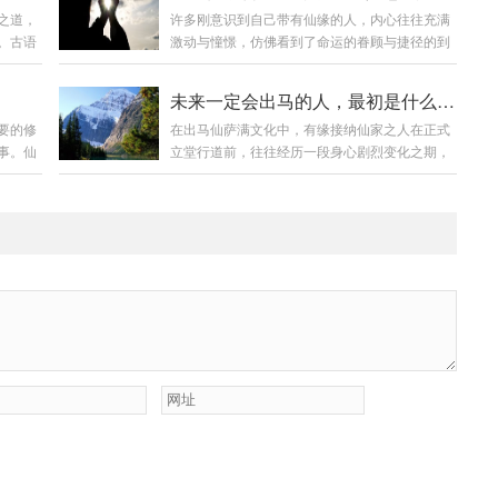
之道，
许多刚意识到自己带有仙缘的人，内心往往充满
情，见
请仙、查事、化解、忌讳，从头至尾，详述分
。古语
激动与憧憬，仿佛看到了命运的眷顾与捷径的到
人敷
明。第一章：看事前之准备——请仙、报八字、
，而在
来。然而，这条道路并非坦途，更多时候是一场
后果：
踩窍第一要：请仙（搭桥引路）看事之前，必先
场最为殊
对心性的深度磨砺与考验。一、初识缘分的激动
别，仙
请仙家临坛。弟子之肉身，仅为“器皿”，若无仙
未来一定会出马的人，最初是什么样的？
平日十
与迷茫当身体开始出现莫名不适，被点破带有缘
续续。
家入驻，则无神通可施。常见方法：燃香为引：
要的修
在出马仙萨满文化中，有缘接纳仙家之人在正式
义与仪
分时，最初的感受可能是“终于来了”的兴奋，甚
如父母、
香火乃仙家之信号，若无香，则如手机无信号，
事。仙
立堂行道前，往往经历一段身心剧烈变化之期，
三、六
至有一种“高人一等”的虚幻感。于是开始急切地
信息难通。新弟...
，不可
此现象被称作“磨仙缘”或“仙家磨弟子”。这些征兆
重日。
全网搜寻“有缘人”，渴望早日立堂安位，想象着
伤及自
虽在玄学体系中有其解释，但弟子当知，一切感
交泰之
自此神通具足、财源广进。这份急切与贪求，正
述：
知须以清醒之心对待，不可偏执妄断。一、身感
通道亦
是磨难开始的信号。二、寻觅路上的坎坷与试炼
明缘
异状：窍开脉通之象1. 无名病痛缠身弟子常觉头
通之黄
随着身体感应的加剧，寻找“有缘师父”的脚步会
他堂临
晕头痛、心慌胸闷、肩背沉冷、关节酸楚、周身
更匆忙，却...
过上方
乏力，或忽冷忽热，如被寒暑交替侵袭。此等症
困者：
候虽经医院查探却往往未见实病，然弟子自身苦
禁锢，
楚深切，此乃仙家催动体内气脉，疏通关窍之过
者，须
程，意在将凡身逐步调为可通灵应感之器。2. 窍
位开...