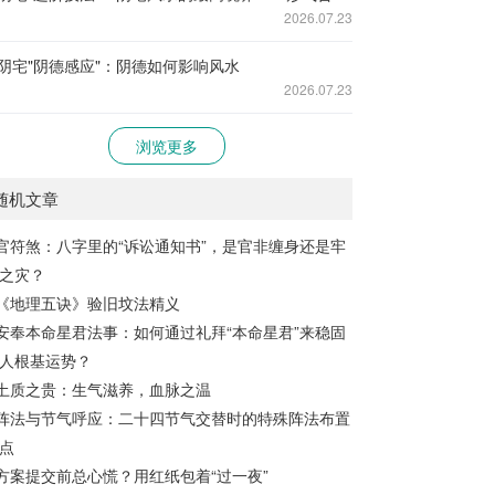
2026.07.23
阴宅"阴德感应"：阴德如何影响风水
2026.07.23
浏览更多
随机文章
官符煞：八字里的“诉讼通知书”，是官非缠身还是牢
之灾？
《地理五诀》验旧坟法精义
安奉本命星君法事：如何通过礼拜“本命星君”来稳固
人根基运势？
土质之贵：生气滋养，血脉之温
阵法与节气呼应：二十四节气交替时的特殊阵法布置
点
方案提交前总心慌？用红纸包着“过一夜”