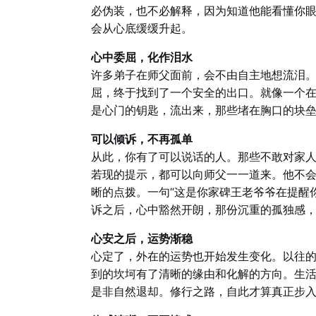
必伪装，也不必解释，因为知道他能看懂你
会从心底缓缓升起。
心中委屈，化作泪水
许多弟子在师父面前，会不由自主地想流泪
屈，终于找到了一个安全的出口。就像一个
是心门的钥匙，流出来，那些堵在胸口的块
可以倾诉，不再孤单
从此，你有了可以说话的人。那些不敢对家
若现的提示，都可以向师父一一道来。他不
晰的点拨。一句“这是你家碑王老爷爷在提醒你
诉之后，心中豁然开朗，那份沉重的孤独感
心安之后，运势渐稳
心定了，外在的运势也开始发生变化。以往
到的坎坷有了清晰的缘由和化解的方向。生
是非自然退却。修行之路，自此才算真正步