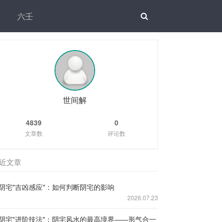
六壬
世间解
4839
0
文章数
评论数
近文章
阴宅"吉凶感应"：如何判断阴宅的影响
2026.07.23
阴宅"进阶技法"：阴宅风水的最高境界——形气合一