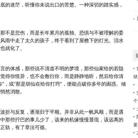
眼底的迷茫，听懂你未说出口的苦楚。一种深切的踏实感，
。那不是悲伤，而是长年累月的孤独、恐惧与不被理解的委
在风雨中走了太久的孩子，终于看到了屋檐下的灯光。泪水
垒也就化了。
人言的体感，那些说不清道不明的梦境，那些仙家给的若隐
会觉得你怪异，也不会敷衍你，而是静静地听，然后给你清
狱
”，或“那是胡仙在给你打窍”，便能点破你多年的困惑。倾
，悄然消散。
个
的波折与反复，逐渐归于平顺。并非从此一帆风顺，而是遇
活中那些拧巴的事儿少了，该来的机缘慢慢显现，该远离的
要
入正轨，有了章法可循。