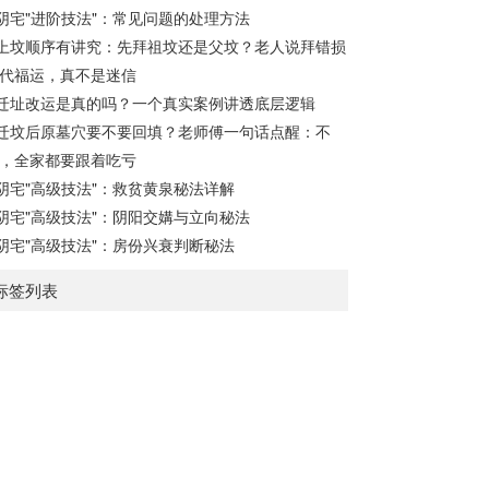
地盘（内含十二地支）、月将、当天日干日
阴宅"进阶技法"：常见问题的处理方法
支。第二步：核心步骤——排四课四课是“三
上坟顺序有讲究：先拜祖坟还是父坟？老人说拜错损
传”之母，此步必须精准。1. 定月将（布“天
代福运，真不是迷信
盘”的...
迁址改运是真的吗？一个真实案例讲透底层逻辑
迁坟后原墓穴要不要回填？老师傅一句话点醒：不
，全家都要跟着吃亏
阴宅"高级技法"：救贫黄泉秘法详解
阴宅"高级技法"：阴阳交媾与立向秘法
阴宅"高级技法"：房份兴衰判断秘法
标签列表