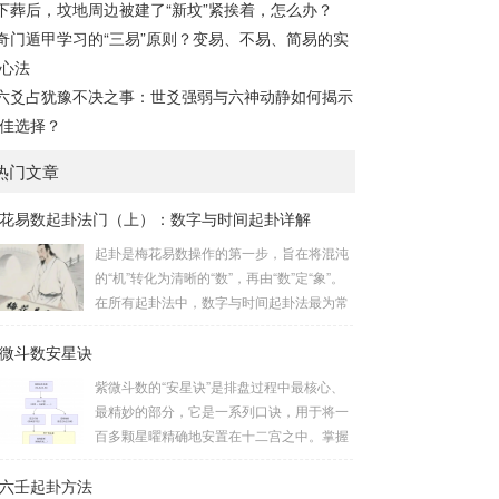
下葬后，坟地周边被建了“新坟”紧挨着，怎么办？
奇门遁甲学习的“三易”原则？变易、不易、简易的实
心法
六爻占犹豫不决之事：世爻强弱与六神动静如何揭示
佳选择？
热门文章
花易数起卦法门（上）：数字与时间起卦详解
起卦是梅花易数操作的第一步，旨在将混沌
的“机”转化为清晰的“数”，再由“数”定“象”。
在所有起卦法中，数字与时间起卦法最为常
用、便捷且精准。一、数字起卦法：万物皆
微斗数安星诀
数这是梅花易数最核心的起卦方法。任何一
组数字，只要它是“偶然”得到的，都可以用
紫微斗数的“安星诀”是排盘过程中最核心、
来起卦。步骤：分拆数字：将得到的一组数
最精妙的部分，它是一系列口诀，用于将一
字（通常是三位数）分成两半。前几位数为
百多颗星曜精确地安置在十二宫之中。掌握
上卦，后几位数为下卦。如果数字是偶数
安星诀，是理解紫微斗数哲学架构和进行手
位，则前后平分；如果是奇数位，则前部分
六壬起卦方法
动排盘的基础。一、 安星诀的核心框架安星
比后部分少一位。例如，数字 256：前一