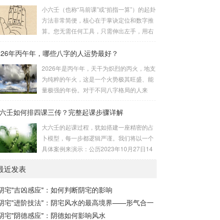
诀并非单一口诀，而是一个完整的系统，遵
小六壬（也称“马前课”或“掐指一算”）的起卦
位 2 为上卦后两位...
循严格的步骤。其核心顺序是：定紫微 →
方法非常简便，核心在于掌诀定位和数字推
安十四主星 → 布辅星 → 排四化。整个排盘
算。您无需任何工具，只需伸出左手，用右
流程与安星诀的依赖关系，可以清晰地通过
手食指在左手掌上按图索骥即可。 掌诀定位
下图展现：二、 核心安星诀详解1. 安紫微星
026年丙午年，哪些八字的人运势最好？
与五行属性：大安：位于食指根部，属木，
诀（定帝星）这是所有安星的第一步，至关
青龙，主数1、4、5，大吉。留连：位于食
2026年是丙午年，天干为炽烈的丙火，地支
重要。口诀：紫微天机星逆行，隔一阳武天
指指尖，属水，玄武，主数2、7、8，凶。
为纯粹的午火，这是一个火势极其旺盛、能
同行，...
速喜：位于中指指尖，属火，朱雀，主数
量极强的年份。对于不同八字格局的人来
3、6、9，吉。赤口：位于无名指指尖，属
说，这一年将是冰火两重天的体验。有些人
金，白虎，主数4、1、2，凶。小吉：位于
六壬如何排四课三传？完整起课步骤详解
会如鱼得水，运势冲天；而有些人则会倍感
无名指根部，属木，六合，主数5、3、8，
煎熬，挑战重重。核心原理：吉凶在于平衡
大六壬的起课过程，犹如搭建一座精密的占
吉。空亡：位于中指根部，属土，勾陈，...
与需求八字讲究五行平衡与“喜用神”。喜用
卜模型，每一步都逻辑严谨。我们将以一个
神就是那个能对你的命局起到最好平衡、补
具体案例来演示：公历2023年10月27日14
助作用的五行。2026年丙午，是火力全开的
点30分（北京时间）。推算地点为北京。第
一年。因此：八字命局中“喜火”、“用火”的
最近发表
一步：明确概念与准备工具四课：事物的四
人，等于得到了天地最强能量的帮助，犹如
个发展阶段或矛盾的四个层面。它是分析事
天降神助，运势自然一飞冲天。八字命局
阴宅"吉凶感应"：如何判断阴宅的影响
体现状的基石。三传：事物发展、演变的三
中“忌火”的人...
阴宅"进阶技法"：阴宅风水的最高境界——形气合一
个核心过程（发用、移易、归计）。它是推
演事态发展的主线。你需要：一张空白的天
阴宅"阴德感应"：阴德如何影响风水