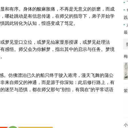
明显和有序。身体的酸麻胀痛，不再是无意义的折磨，而成
坛，哪处跳动是有信息传递，在师父的指导下，弟子开始学
践
恐惧因此转化为认知，惶惑变成了笃定。
最
。或梦见堂口立位，或梦见仙家显形授课，或梦见处理法
心有感悟。师父会为你解梦，指出其中的启示与任务。梦境
梅
开。
之感。仿佛漂泊已久的船只终于驶入港湾，漫天飞舞的蒲公
并非来自师父的神通，而是源于你深知：此后修行路上，有
的迷茫与恐惧，都在师父那句“别怕，有我在”的平常话语
紫
小