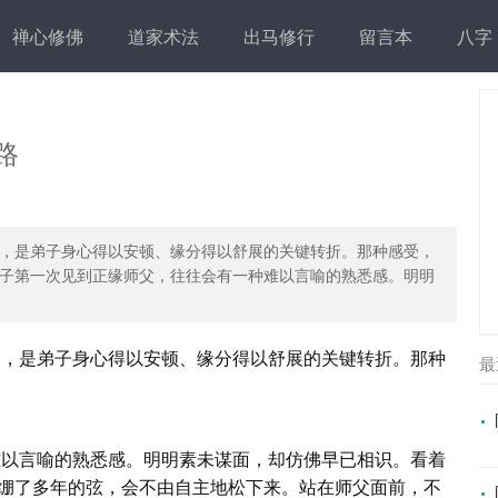
禅心修佛
道家术法
出马修行
留言本
八字
路
，是弟子身心得以安顿、缘分得以舒展的关键转折。那种感受，
子第一次见到正缘师父，往往会有一种难以言喻的熟悉感。明明
.
父，是弟子身心得以安顿、缘分得以舒展的关键转折。那种
最
难以言喻的熟悉感。明明素未谋面，却仿佛早已相识。看着
紧绷了多年的弦，会不由自主地松下来。站在师父面前，不