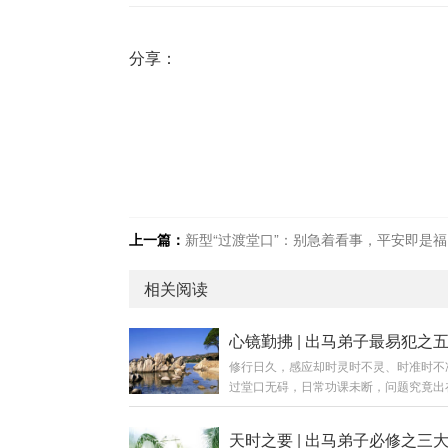
分享：
上一篇：
新型“过渡堂口”：别急着看事，平安即是福
相关阅读
修行日久，感应却时灵时不灵、时准时不
过堂口无碍，日常功课未断，问题究竟出
处？答案往往落在“心”字上。心性若偏，
都事倍功半。今日便将此五种心性病相、
对治之法，为诸位善信一一剖明。错误一