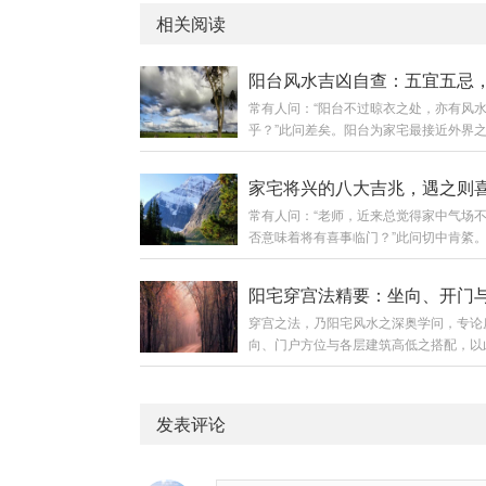
相关阅读
常有人问：“阳台不过晾衣之处，亦有风
乎？”此问差矣。阳台为家宅最接近外界
是气流出入之咽喉，亦是视野格局之眼目
吉则财气顺，阳台凶则煞气入。今日便为
家宅将兴的八大吉兆，遇之则
列阳台风水之核心要诀，以便对照调整。
常有人问：“老师，近来总觉得家中气场
章：好风水的阳台环境——得气则旺阳台
否意味着将有喜事临门？”此问切中肯綮
以下环境，则为得天独厚之吉象：环境类
理，讲究“气聚则运兴”。当好运即将来临
寓意视野开阔，面向公园、花园生气充足
宅气场必先发生变化，并显现出种种征兆
运旺面向河流、湖泊（活水）财运亨通，
便将民间传承中最灵验的八种家宅兴旺之
进面向学校、图书馆文昌运旺，利于学业
穿宫之法，乃阳宅风水之深奥学问，专论
一列举，以供诸位明察秋毫。第一兆：植
庙、道观（保持距离）气场清净，平安吉
向、门户方位与各层建筑高低之搭配，以
繁茂（生机之兆）现象：家中绿植无缘由
章：坏风水的阳台环...
运兴衰、人丁财禄。其核心在于使吉星（
叶茂，叶片油亮反光，或多年未开花的植
巨门、武曲、辅弼）所在方位之房屋高大
绽放。原理：植物最为敏感，能感知气场
凶星（禄存、文曲、廉贞、破军）所在处
坏。其繁茂乃家中“生气”与“阳气”充盈之
发表评论
伏，并讲究五行层层相生，周流不息。一
生火，火主事业与财富，此为财气正在汇
法核心原则五行生克定层气：自头层起，
奏。对照...
木→火→土→金”之序，五行相生，循环