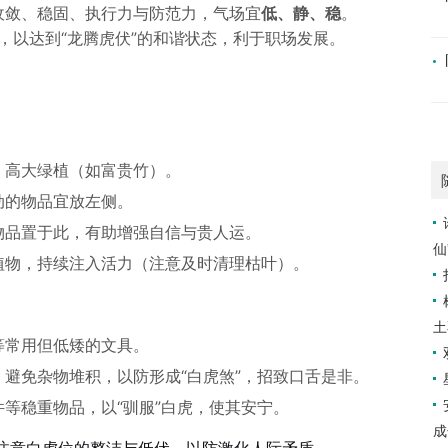
收敛、稳固、执行力与防范力，气场宜
低、静、稳
。
，以达到“龙腾虎伏”的和谐状态，利于职场发展。
、高大绿植（如富贵竹）。
动的物品宜放左侧。
物品置于此，有助增强自信与贵人运。
仙
植物，持续注入活力（注意及时清理枯叶）。
土
等常用但低矮的文具。
避免杂物堆积，以防形成“白虎煞”，招致口舌是非。
等稳重物品，以“驯服”白虎，使其安宁。
成