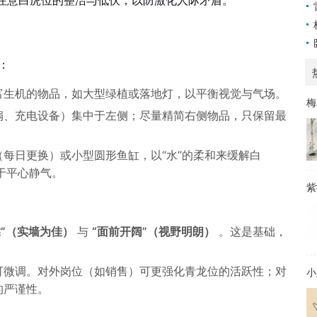
注意白虎位的整洁与低伏，以防激化人际矛盾。
：
富生机的物品，如大型绿植或落地灯，以平衡视觉与气场。
梅
扇、充电设备）集中于左侧；尽量精简右侧物品，只保留最
（每日更换）或小型圆形鱼缸，以“水”的柔和来缓解白
助于平心静气。
紫
靠”（实墙为佳）
与
“面前开阔”（视野明朗）
。这是基础，
可微调。对外岗位（如销售）可更强化青龙位的活跃性；对
小
的严谨性。