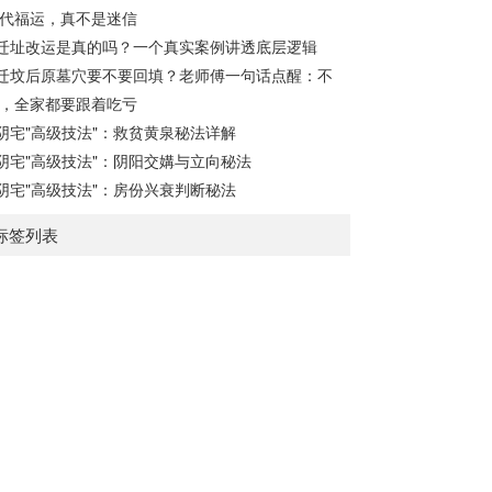
传”之母，此步必须精准。1. 定月将（布“天
代福运，真不是迷信
盘”的...
迁址改运是真的吗？一个真实案例讲透底层逻辑
迁坟后原墓穴要不要回填？老师傅一句话点醒：不
，全家都要跟着吃亏
阴宅"高级技法"：救贫黄泉秘法详解
阴宅"高级技法"：阴阳交媾与立向秘法
阴宅"高级技法"：房份兴衰判断秘法
标签列表