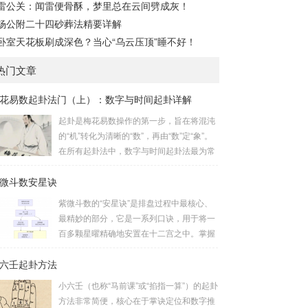
雷公关：闻雷便骨酥，梦里总在云间劈成灰！
杨公附二十四砂葬法精要详解
卧室天花板刷成深色？当心“乌云压顶”睡不好！
热门文章
花易数起卦法门（上）：数字与时间起卦详解
起卦是梅花易数操作的第一步，旨在将混沌
的“机”转化为清晰的“数”，再由“数”定“象”。
在所有起卦法中，数字与时间起卦法最为常
用、便捷且精准。一、数字起卦法：万物皆
微斗数安星诀
数这是梅花易数最核心的起卦方法。任何一
组数字，只要它是“偶然”得到的，都可以用
紫微斗数的“安星诀”是排盘过程中最核心、
来起卦。步骤：分拆数字：将得到的一组数
最精妙的部分，它是一系列口诀，用于将一
字（通常是三位数）分成两半。前几位数为
百多颗星曜精确地安置在十二宫之中。掌握
上卦，后几位数为下卦。如果数字是偶数
安星诀，是理解紫微斗数哲学架构和进行手
位，则前后平分；如果是奇数位，则前部分
六壬起卦方法
动排盘的基础。一、 安星诀的核心框架安星
比后部分少一位。例如，数字 256：前一
诀并非单一口诀，而是一个完整的系统，遵
小六壬（也称“马前课”或“掐指一算”）的起卦
位 2 为上卦后两位...
循严格的步骤。其核心顺序是：定紫微 →
方法非常简便，核心在于掌诀定位和数字推