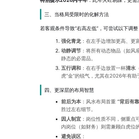
特别提示2026丙午年
：此年火旺易躁，更需
三、当格局受限时的化解方法
若客观条件导致“右高左低”，可尝试以下调整
强化青龙
：在左手边增加更高、更
动静调节
：将所有动态物品（如风
静态的必需品。
五行调和
：在右手边放置一杯
清水
虎“金”的锐气，尤其在2026年有
四、更深层的布局智慧
前后为本
：风水布局首重
“背后有
胜过左右细节。
因人制宜
：岗位性质不同，侧重点
内岗位（如财务）则需兼顾白虎位
避免误区
：