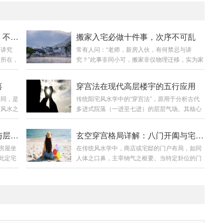
阳台风水吉凶自查：五宜五忌，不可不知
搬家入宅必做十件事，次序不可乱
水讲究
常有人问：“老师，新房入伙，有何禁忌与讲
之所在，
究？”此事非同小可，搬家非仅物理迁移，实为家
。阳台
宅气场的“重置”。新宅如同新纸，落笔第一划，
诸位详
奠定整幅画卷之基调，故不可不慎。今日便为诸
喜
穿宫法在现代高层楼宇的五行应用
第一
位详述搬家入宅之完整流程与核心要诀。第一
不同，是
传统阳宅风水学中的“穿宫法”，原用于分析古代
若面向
章：择日与准备——万事开头须有道第一件：择
。风水之
多进式院落（一进至七进）的层层气场。其核心
型风水
良辰吉日此为重中之重。搬家非周末闲事，须择
时，家
是将住宅坐向与建筑层次结合，以五行相生之理
，贵人
吉而行。避凶：避开农历七月（鬼月）；避开与
。今日
推断各层吉凶。此法虽源于平面建筑，但其五行
财源广
家中成员属相相冲之日。趋吉：宜选老黄历标
阳宅穿宫法精要：坐向、开门与层高吉凶详解
玄空穿宫格局详解：八门开阖与宅运兴衰
兆，一
流转的原理，同样可延展应用于现代高层楼宇的
面向寺
注“宜入宅”之吉日；天气宜晴朗，寓意“一路阳
房屋坐
在传统风水学中，商店或宅邸的门户布局，如同
物骤然
楼层选择。一、现代楼宇的五行分层法则穿宫法
祥第二
光”。时辰：以上午7至11点为佳，此时阳气旺
此定宅
人体之口鼻，主宰纳气之枢要。当特定卦位的门
地枝繁
认为，住宅第一层的五行属性仅由坐向决定：坐
盛，最宜搬迁。下...
贪狼、
户成对开启时，会形成强大的气场流通，古人称
物突然
向为正东、正南、正西、正北（四正位）的楼
得势，
之为“穿宫”。不同组合引动不同星气，吉凶应验
之好
宇，其第一层（及整栋楼的基准五行）属金，称
宜低
悬殊，关乎财丁贵贱乃至生死祸福。一、四大吉
象。木能
为“金宅”。坐向为东南、东北、西南、西北（四
、穿宫
星穿宫格局1. 延年穿宫开门组合：兑门与艮门同
聚的前
偏位）的楼宇，其第一层（及整栋楼的基准五
依“水→
开，乾门与坤门同开，坎门与离门同开，巽门与
行）属土，称为“土...
往复。各
震门同开。气场效应：此为“金星”之气穿宅。主