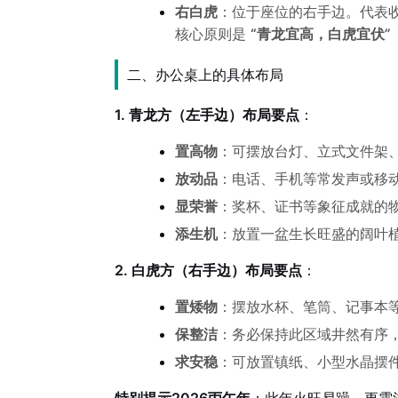
右白虎
：位于座位的右手边。代表
核心原则是
“青龙宜高，白虎宜伏”
二、办公桌上的具体布局
1. 青龙方（左手边）布局要点
：
置高物
：可摆放台灯、立式文件架
放动品
：电话、手机等常发声或移
显荣誉
：奖杯、证书等象征成就的
添生机
：放置一盆生长旺盛的阔叶
2. 白虎方（右手边）布局要点
：
置矮物
：摆放水杯、笔筒、记事本
保整洁
：务必保持此区域井然有序，
求安稳
：可放置镇纸、小型水晶摆件