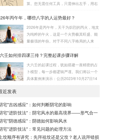
安十四主星 → 布辅星 → 排四化。整个排盘
算。您无需任何工具，只需伸出左手，用右
流程与安星诀的依赖关系，可以清晰地通过
手食指在左手掌上按图索骥即可。 掌诀定位
下图展现：二、 核心安星诀详解1. 安紫微星
026年丙午年，哪些八字的人运势最好？
与五行属性：大安：位于食指根部，属木，
诀（定帝星）这是所有安星的第一步，至关
青龙，主数1、4、5，大吉。留连：位于食
2026年是丙午年，天干为炽烈的丙火，地支
重要。口诀：紫微天机星逆行，隔一阳武天
指指尖，属水，玄武，主数2、7、8，凶。
为纯粹的午火，这是一个火势极其旺盛、能
同行，...
速喜：位于中指指尖，属火，朱雀，主数
量极强的年份。对于不同八字格局的人来
3、6、9，吉。赤口：位于无名指指尖，属
说，这一年将是冰火两重天的体验。有些人
金，白虎，主数4、1、2，凶。小吉：位于
六壬如何排四课三传？完整起课步骤详解
会如鱼得水，运势冲天；而有些人则会倍感
无名指根部，属木，六合，主数5、3、8，
煎熬，挑战重重。核心原理：吉凶在于平衡
大六壬的起课过程，犹如搭建一座精密的占
吉。空亡：位于中指根部，属土，勾陈，...
与需求八字讲究五行平衡与“喜用神”。喜用
卜模型，每一步都逻辑严谨。我们将以一个
神就是那个能对你的命局起到最好平衡、补
具体案例来演示：公历2023年10月27日14
助作用的五行。2026年丙午，是火力全开的
点30分（北京时间）。推算地点为北京。第
一年。因此：八字命局中“喜火”、“用火”的
最近发表
一步：明确概念与准备工具四课：事物的四
人，等于得到了天地最强能量的帮助，犹如
个发展阶段或矛盾的四个层面。它是分析事
天降神助，运势自然一飞冲天。八字命局
阴宅"吉凶感应"：如何判断阴宅的影响
体现状的基石。三传：事物发展、演变的三
中“忌火”的人...
阴宅"进阶技法"：阴宅风水的最高境界——形气合一
个核心过程（发用、移易、归计）。它是推
演事态发展的主线。你需要：一张空白的天
阴宅"阴德感应"：阴德如何影响风水
地盘（内含十二地支）、月将、当天日干日
阴宅"进阶技法"：常见问题的处理方法
支。第二步：核心步骤——排四课四课是“三
上坟顺序有讲究：先拜祖坟还是父坟？老人说拜错损