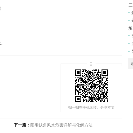
三
信
填
载。
扫一扫在手机阅读、分享本文
下一篇：
阳宅缺角风水危害详解与化解方法