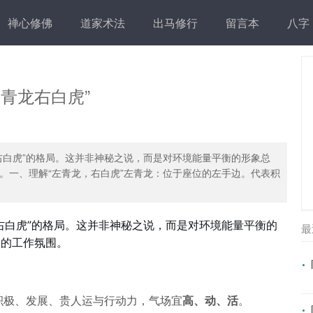
禅心修佛
道家术法
出马修行
留言本
八字
青龙右白虎”
右白虎”的格局。这并非神秘之说，而是对环境能量平衡的形象总
。一、理解“左青龙，右白虎”左青龙：位于座位的左手边。代表积
右白虎”的格局。这并非神秘之说，而是对环境能量平衡的
最
定的工作氛围。
积极、发展、贵人运与行动力，气场宜
高、动、活
。