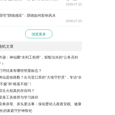
2026.07.23
阴宅"阴德感应"：阴德如何影响风水
2026.07.23
浏览更多
随机文章
许逊：神仙圈“水利工程师”，斩蛟治水的“公务员剑
”！
打窍结束有哪些明显标志？
树仙是啥路数？出马堂口里的“大地守护灵”，专治“水
不服”和“根基不稳”！
双生火焰真的存在吗？
星座工具推荐与学习路径
安奉床母、床头婆法事：保佑婴幼儿夜夜安眠、健康
长的家庭守护神祭祀