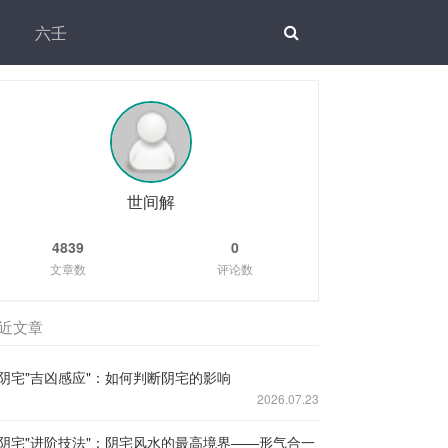
六壬
世间解
4839
0
文章数
评论数
近文章
阴宅"吉凶感应"：如何判断阴宅的影响
2026.07.23
阴宅"进阶技法"：阴宅风水的最高境界——形气合一