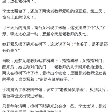
里，放在老槐树下。
李太太照做了，还加了两块老教师爱吃的绿豆糕。第二天，
窗台上真的没米了。
可三天后的清晨，窗台又出现了米粒，这次摆成了个“人”字
形。李太太心里一动，想起今天是老教师的头七。
她赶紧又摆了碗米在树下，这次说了句：“老爷子，是不是还
有心事？”
当晚，她梦见老教师站在槐树下，指指树根，又指指对门。
醒来后，她去敲对门的门——老教师的儿子回来收拾遗物。
两人在槐树下挖了挖，竟挖出个铁盒，里面是老教师没发表
的手稿，扉页写着：“留给有缘的孩子。”
手稿捐给了学校图书馆，设立了“老教师奖学金”。从那以后，
窗台再也没出现过米粒。
只是每年清明，槐树下那碗米总会少一些。李太太说，是老