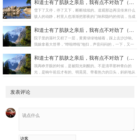
法。我爹的烟袋锅子抽得更凶了，我娘扫院子的笤帚，能把地
和道士有了肌肤之亲后，我有点不对劲了（十九）
代。谁破诀，谁偿命。”可刀架在脖子上，他点了...
皮刮下一层来。村里人见了我们，点个头的动作总算自然了
雪下了又停，停了又下，断断续续的。道观那边再没传来什么
些，虽然话还是不多。那道看不见的篱笆，好像被秋风刮薄了
骇人的动静，村里人也渐渐把那夜的门响和隐约的传说，当成
一点，但也仅此而已。我床头那个油布包裹，一直没打开。就
茶余饭后褪了色的淡资。日子像冻住的河水，表面凝了一层薄
放在那儿，挨着枕头，和那个深紫色的旧布袋做伴。有时候夜
冰，底下是看不清的暗流，但总归是往前淌着。我爹娘脸上的
和道士有了肌肤之亲后，我有点不对劲了（十八）
里睡不着，我会伸手摸摸它们，一个粗砺冰凉，一个隔着油...
愁苦，被日复一日的劳作磨得平了些，只是偶尔看着我，眼神
院子里的落叶又积了一层，黄黄绿绿地铺着，踩上去沙沙响。
里还是会闪过一丝复杂的、欲言又止的东西。我装作没看见。
我娘拿着大笤帚，“哗啦哗啦”地扫，声音闷闷的，一下，又一
开春化冻的时候，村东头的刘老三家办喜事，娶媳妇。吹吹打
下，像是要把什么东西彻底扫出去。我爹蹲在门槛上，手里的
打，红绸子挂满了院门，全村老少吃席。我爹娘也去了，带着
烟袋锅子就没熄过，青白色的烟雾一团团升起来，散在清冷的
和道士有了肌肤之亲后，我有点不对劲了（十七）
一份不算厚、但也不失礼数的贺礼。我也跟着，坐在席...
空气里。他眼睛盯着地上某块砖，半天不挪一下，脸上的皱纹
我再睁开眼的时候，是被阳光刺醒的。不是清早那种青白的
比前些日子又深了些，像刀刻的。他们都没问我那天夜里去了
光，是晌午前后才有的、明晃晃、带着热力的日头，斜斜地从
哪儿，怎么回来的，又怎么弄成那副样子。我爹第二天早上看
破门洞和烂窗纸的窟窿里扎进来，在地上投出几块亮得晃眼的
见我时，嘴唇哆嗦了几下，最后只重重叹了口气，背着手出了
光斑。光斑里，无数细小的尘埃在跳舞，慢悠悠的，懒洋洋
门。我娘给我端来热水和干净的旧衣裳时，眼睛红红...
的。我眨了眨眼，适应着那过于明亮的光线。浑身像是被沉重
发表评论
的石碾子细细碾过一遍，骨头缝里都透着酸软和钝痛。左手掌
心疼，额头也疼，后脑勺更疼。我试着动了一下脖子，“嘎
嘣”一声，僵得厉害。意识慢慢回笼。昨夜——或者说凌晨——
那混乱惊悚的一切，像退潮后留在沙滩上的破碎贝壳，硌得...