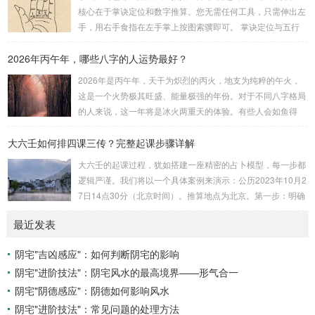
赖关系，可以清晰地通过下图展现：二、 核心安星诀详解1.
核心在于掌诀定位和数字推算。您无需任何工具，只需伸出左
安紫微星诀（定帝星）这是所有安星的第一步，至关重要。口
手，用右手食指在左手掌上按图索骥即可。 掌诀定位与五行
诀：紫微天机星逆行，隔一阳武天同行，...
属性：大安：位于食指根部，属木，青龙，主数1、4、5，大
2026年丙午年，哪些八字的人运势最好？
吉。留连：位于食指指尖，属水，玄武，主数2、7、8，凶。
速喜：位于中指指尖，属火，朱雀，主数3、6、9，吉。赤
2026年是丙午年，天干为炽烈的丙火，地支为纯粹的午火，
口：位于无名指指尖，属金，白虎，主数4、1、2，凶。小
这是一个火势极其旺盛、能量极强的年份。对于不同八字格局
吉：位于无名指根部，属木，六合，主数5、3、8，吉。空
的人来说，这一年将是冰火两重天的体验。有些人会如鱼得
亡：位于中指根部，属土，勾陈，...
水，运势冲天；而有些人则会倍感煎熬，挑战重重。核心原
大六壬如何排四课三传？完整起课步骤详解
理：吉凶在于平衡与需求八字讲究五行平衡与“喜用神”。喜用
神就是那个能对你的命局起到最好平衡、补助作用的五行。20
大六壬的起课过程，犹如搭建一座精密的占卜模型，每一步都
26年丙午，是火力全开的一年。因此：八字命局中“喜火”、“用
逻辑严谨。我们将以一个具体案例来演示：公历2023年10月2
火”的人，等于得到了天地最强能量的帮助，犹如天降神助，
7日14点30分（北京时间）。推算地点为北京。第一步：明确
运势自然一飞冲天。八字命局中“忌火”的人...
概念与准备工具四课：事物的四个发展阶段或矛盾的四个层
最近发表
面。它是分析事体现状的基石。三传：事物发展、演变的三个
核心过程（发用、移易、归计）。它是推演事态发展的主线。
阴宅"吉凶感应"：如何判断阴宅的影响
你需要：一张空白的天地盘（内含十二地支）、月将、当天日
阴宅"进阶技法"：阴宅风水的最高境界——形气合一
干日支。第二步：核心步骤——排四课四课是“三传”之母，此
步必须精准。1. 定月将（布“天盘”的...
阴宅"阴德感应"：阴德如何影响风水
阴宅"进阶技法"：常见问题的处理方法