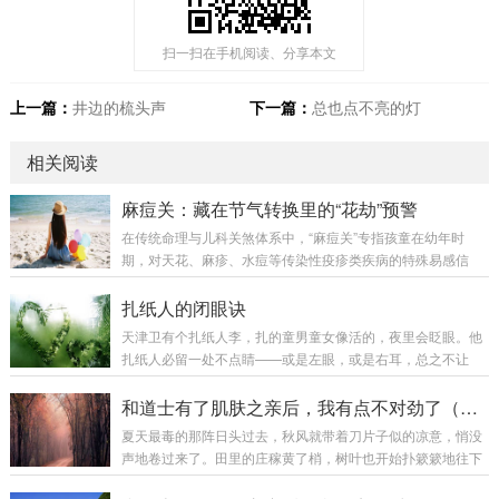
扫一扫在手机阅读、分享本文
上一篇：
井边的梳头声
下一篇：
总也点不亮的灯
相关阅读
麻痘关：藏在节气转换里的“花劫”预警
在传统命理与儿科关煞体系中，“麻痘关”专指孩童在幼年时
期，对天花、麻疹、水痘等传染性疫疹类疾病的特殊易感信
息。这道关口，是古代先贤在长期观察中，总结出的季节与命
理组合的风险提示。今天，我们来揭开这层关乎孩童健康预警
扎纸人的闭眼诀
的古老面纱。一、麻痘关是什么？季节性疫疹的命理标记“麻痘
天津卫有个扎纸人李，扎的童男童女像活的，夜里会眨眼。他
关”是典型的小儿健康关煞，它提示命主在童年阶段，尤其是特
扎纸人必留一处不点睛——或是左眼，或是右耳，总之不让
定季节或岁运引发时，需格外注意防范传染性、发热出疹性疾
它“全活”。这年寒衣节，漕帮帮主的独子夭折，请李师傅扎对
病。在古代医疗条件下，天花（痘）、麻疹等疾病对儿童生命
金童玉女陪葬。出价五百两，但有个条件：要全须全尾，眼睛
和道士有了肌肤之亲后，我有点不对劲了（二十）
构成重大威胁，此关的设立，体现了古人“防病于未...
鼻子一样不能少。李师傅摇头：“帮主，纸人点睛，容易招
夏天最毒的那阵日头过去，秋风就带着刀片子似的凉意，悄没
邪。”帮主“啪”地拍出刀：“我儿子一个人在下面孤单！你做不
声地卷过来了。田里的庄稼黄了梢，树叶也开始扑簌簌地往下
做？”李师傅叹口气，接了活儿。扎了三天三夜，最后一笔时，
掉，露出光秃秃的、指向灰白天空的枝杈。日子还是那个过
他手抖了——想起师父临终前的话：“纸人闭眼诀，传了十八