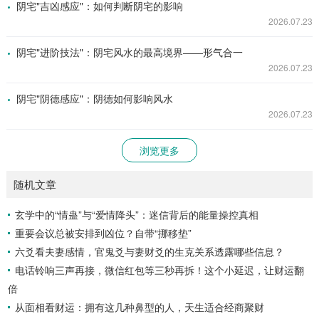
阴宅"吉凶感应"：如何判断阴宅的影响
2026.07.23
阴宅"进阶技法"：阴宅风水的最高境界——形气合一
2026.07.23
阴宅"阴德感应"：阴德如何影响风水
2026.07.23
浏览更多
随机文章
玄学中的“情蛊”与“爱情降头”：迷信背后的能量操控真相
重要会议总被安排到凶位？自带“挪移垫”
六爻看夫妻感情，官鬼爻与妻财爻的生克关系透露哪些信息？
电话铃响三声再接，微信红包等三秒再拆！这个小延迟，让财运翻
倍
从面相看财运：拥有这几种鼻型的人，天生适合经商聚财