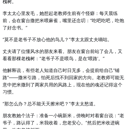
槐树。
李太太心里发毛，她想起老教师生前有个怪癖：每天晨练
前，会在窗台撒把米喂麻雀，嘴里还念叨：“吃吧吃吧，吃饱
了好念书。”
“莫不是老爷子不放心他的鸟儿？”李太太跟丈夫嘀咕。
丈夫请了位懂风水的朋友来看。朋友在窗台前站了会儿，又
看看那棵老槐树：“老爷子不是喂鸟，是在‘喂路’。”
他解释说，有些老人知道自己时日无多，会提前给自己“铺
路”——撒米引路，怕死后找不到回家的方向。老教师可能无
意中把米撒到了两家共用的风路上，现在他的魂还记得这个
习惯。
“那怎么办？总不能天天擦米吧？”李太太愁道。
朋友教她个法子：准备一小碗新米，傍晚时对着窗台说：“老
爷子，路认得了，米我收着，您老安心。”然后把米收进碗