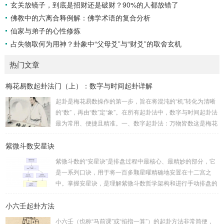
玄关放镜子，到底是招财还是破财？90%的人都放错了
佛教中的六离合释例解：佛学术语的复合分析
仙家与弟子的心性修炼
占失物取何为用神？卦象中“父母爻”与“财爻”的取舍玄机
热门文章
梅花易数起卦法门（上）：数字与时间起卦详解
起卦是梅花易数操作的第一步，旨在将混沌的“机”转化为清晰
的“数”，再由“数”定“象”。在所有起卦法中，数字与时间起卦法
最为常用、便捷且精准。一、数字起卦法：万物皆数这是梅花
易数最核心的起卦方法。任何一组数字，只要它是“偶然”得到
紫微斗数安星诀
的，都可以用来起卦。步骤：分拆数字：将得到的一组数字
（通常是三位数）分成两半。前几位数为上卦，后几位数为下
紫微斗数的“安星诀”是排盘过程中最核心、最精妙的部分，它
卦。如果数字是偶数位，则前后平分；如果是奇数位，则前部
是一系列口诀，用于将一百多颗星曜精确地安置在十二宫之
分比后部分少一位。例如，数字 256：前一位 2 为上卦后两
中。掌握安星诀，是理解紫微斗数哲学架构和进行手动排盘的
位...
基础。一、 安星诀的核心框架安星诀并非单一口诀，而是一
小六壬起卦方法
个完整的系统，遵循严格的步骤。其核心顺序是：定紫微 →
安十四主星 → 布辅星 → 排四化。整个排盘流程与安星诀的依
小六壬（也称“马前课”或“掐指一算”）的起卦方法非常简便，