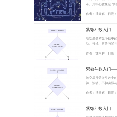
考。其核心意象是 “身
星核心特质本质：身体
作者：
世间解
日期：20
当它所在的宫位遇到
现。它通常与天使星成
紫微斗数入门—
地劫星是紫微斗数中的 
动、投机、冒险与背井
险、疏离。优点：敢
作者：
世间解
日期：20
破财，做事缺乏恒心，一
破坏是实质性的...
紫微斗数入门—
地空星是紫微斗数中的 
神、波动、不切实际与
切实际、破财。优点
作者：
世间解
日期：20
实际，财运起伏大，做事
颗“破耗”之星，但...
紫微斗数入门—
铃星是紫微斗数中的 “