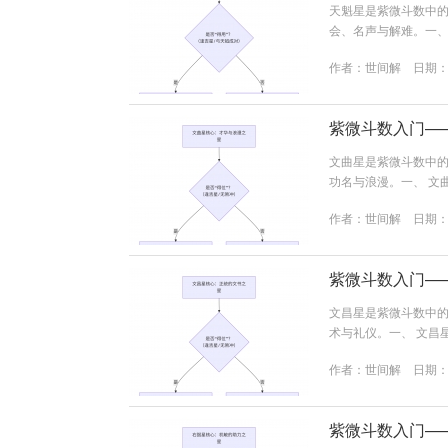
天魁星是紫微斗数中的 
会、名声与解难。一、
为人正直，有正义感
作者：
世间解
日期：20
关键：天魁星的核心在于
与天钺星成对出现，形成
紫微斗数入门—
文曲星是紫微斗数中的 
功名与浪漫。一、 文
优点：聪明伶俐，多
作者：
世间解
日期：20
虚浮不实，好幻想，若逢
一颗“才艺”之星，喜与
紫微斗数入门—
文昌星是紫微斗数中的 
术与礼仪。一、 文昌
聪明好学，文笔出众
作者：
世间解
日期：20
容易拘泥于形式，若逢凶
星，喜与文曲星成对出现
紫微斗数入门—