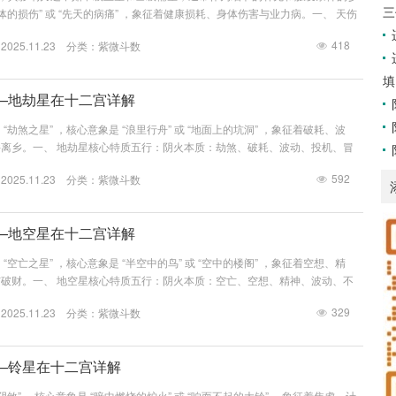
三
体的损伤” 或 “先天的病痛” ，象征着健康损耗、身体伤害与业力病。一、 天伤
损伤、健康隐患、先天体质、业力病痛。关键：天伤星的力量需要被“触发”。
418
25.11.23 分类：
紫微斗数
煞星（如火星、铃星、擎羊、陀罗）或化忌时，其代表的健康问题才会明显显
对出现，天使星主“精神的哀伤”，二者分别代表身与心的困...
填
—地劫星在十二宫详解
“劫煞之星” ，核心意象是 “浪里行舟” 或 “地面上的坑洞” ，象征着破耗、波
离乡。一、 地劫星核心特质五行：阴火本质：劫煞、破耗、波动、投机、冒
于冒险，思想独特，不按常理出牌，有反传统的创造力。缺点：财运起伏大，易
592
25.11.23 分类：
紫微斗数
生漂泊，人际关系疏离。关键：地劫星的核心在于 “劫”与 “波动” 。它带来的
—地空星在十二宫详解
“空亡之星” ，核心意象是 “半空中的鸟” 或 “空中的楼阁” ，象征着空想、精
破财。一、 地空星核心特质五行：阴火本质：空亡、空想、精神、波动、不
：思想超脱，富有创意，不墨守成规，有宗教、哲学缘。缺点：好高骛远，不切
329
25.11.23 分类：
紫微斗数
虎头蛇尾，难以积累。关键：地空星的核心在于 “空”与 “精神” 。它是一
—铃星在十二宫详解
阴煞” ，核心意象是 “暗中燃烧的炉火” 或 “响而不起的大铃” ，象征着焦虑、计