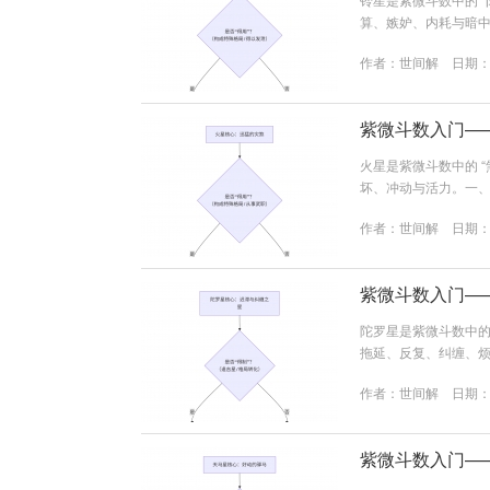
算、嫉妒、内耗与暗中
侵害、声音。优点：
作者：
世间解
日期：20
善妒，容易记仇，常有怀
伤害不像火星...
紫微斗数入门—
火星是紫微斗数中的 “
坏、冲动与活力。一、
点：行动力强，爆发
作者：
世间解
日期：20
气火爆，易有意外灾伤。
其吉凶取决于...
紫微斗数入门—
陀罗星是紫微斗数中的 “
拖延、反复、纠缠、烦
烦恼、暗中伤害、耐
作者：
世间解
日期：20
断，反复无常，爱钻牛角
紫微斗数入门—