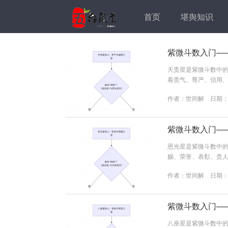
首页
堪舆知识
紫微斗数入门—
天贵星是紫微斗数中的“
着贵气、尊严、信用、
用、福荫、受人敬重
作者：
世间解
日期：20
弱，单独作用不大，有时
俱来的高贵气质和良好的
紫微斗数入门—
恩光星是紫微斗数中的“
赐、荣誉、表彰、贵人
甲、贵人（尤指上级
作者：
世间解
日期：20
弱，单独作用不大，需配
或官方的、带有荣耀性
紫微斗数入门—
八座星是紫微斗数中的“