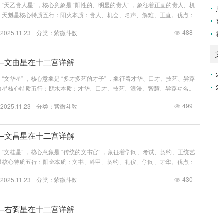
“天乙贵人星” ，核心意象是 “阳性的、明显的贵人” ，象征着正直的贵人、机
 天魁星核心特质五行：阳火本质：贵人、机会、名声、解难、正直。优点：
，易得贵人相助，遇难呈祥，有声望。缺点：有时过于依赖贵人，缺乏主动性。
488
25.11.23 分类：
紫微斗数
 “阳贵”与 “解难” 。它是一颗“贵人”之星，其帮助方式是直接的、明显的。喜
“天乙贵人拱命...
—文曲星在十二宫详解
“文华星” ，核心意象是 “多才多艺的才子” ，象征着才华、口才、技艺、异路
曲星核心特质五行：阴水本质：才华、口才、技艺、浪漫、智慧、异路功名。
才多艺，反应敏捷，口才出众，有艺术天赋，懂得变通。缺点：善辩，有时显得
499
25.11.23 分类：
紫微斗数
凶煞易有口舌是非或感情困扰。关键：文曲星的核心在于 “艺”与 “巧” 。它是
文昌星成对出现，...
—文昌星在十二宫详解
“文桂星” ，核心意象是 “传统的文书官” ，象征着学问、考试、契约、正统艺
星核心特质五行：阳金本质：文书、科甲、契约、礼仪、学问、才华。优点：
，有文艺才华，思维清晰，守信用，重礼仪。缺点：有时显得清高，不切实际，
430
25.11.23 分类：
紫微斗数
煞易有文书麻烦。关键：文昌星的核心在于 “文”与 “雅” 。它是一颗“文明”之
，形成“文桂齐...
—右弼星在十二宫详解