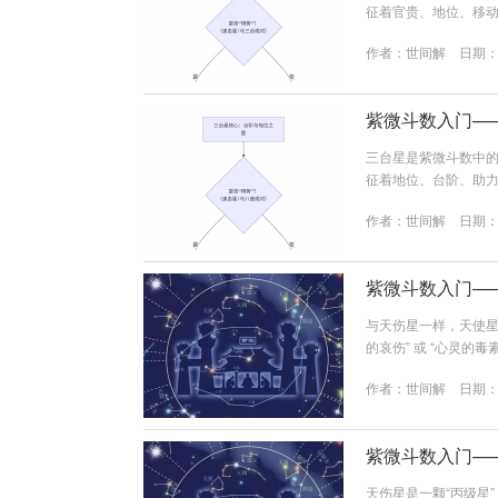
征着官贵、地位、移动
荣宠、辅佐、移动性
作者：
世间解
日期：20
单独作用不大，需配合吉
有荣誉的地位。它最喜与
紫微斗数入门—
三台星是紫微斗数中的“
征着地位、台阶、助力
誉、辅佐、稳步提升
作者：
世间解
日期：20
单独作用不大，需配合吉
步的提升。它最喜与八座
紫微斗数入门—
与天伤星一样，天使星
的哀伤” 或 “心灵的
精神哀伤、情绪困扰、
作者：
世间解
日期：20
位遇到煞星（如火星
伤星成对出现，天伤星主
紫微斗数入门—
天伤星是一颗“丙级星