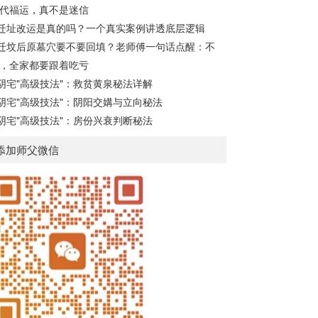
代福运，真不是迷信
盘”的...
迁址改运是真的吗？一个真实案例讲透底层逻辑
迁坟后原墓穴要不要回填？老师傅一句话点醒：不
，全家都要跟着吃亏
阴宅"高级技法"：救贫黄泉秘法详解
阴宅"高级技法"：阴阳交媾与立向秘法
阴宅"高级技法"：房份兴衰判断秘法
添加师父微信