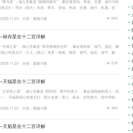
“驿马星” ，核心意象是 “驰骋的骏马” ，象征着变动、奔波、交通、旅行与机
特质五行：丙火（阳火）本质：驿马、变动、奔波、交通、旅行、机遇。优
敏捷，善于把握机会，适应环境能力强。缺点：好动难静，耐性不足，一生漂
654
25.11.23 分类：
紫微斗数
定。关键：天马星的核心在于 “动” 。其吉凶好坏，全看与何种星曜配合。最喜
形成 “禄马交驰”&n...
—禄存星在十二宫详解
“天禄之星” ，核心意象是 “掌管禄粮的仓库” ，象征着财富、福气、稳定、解
星核心特质五行：己土（阴土）本质：禄粮、财富、福气、稳定、保守、解
，勤俭持家，有福气，财运佳，能逢凶化吉。缺点：过于保守，缺乏魄力，容易
519
25.11.23 分类：
紫微斗数
僻。关键：禄存星的核心在于 “藏”与 “护” 。它是一颗“福禄”之星，但它的存
：禄存星前后宫位...
—天钺星在十二宫详解
“玉堂贵人星” ，核心意象是 “阴性的、暗中的贵人” ，象征着隐秘的贵人、机
一、 天钺星核心特质五行：阴火本质：贵人、机会、女性助力、暗中帮助、
和，有同情心，易得贵人尤其是女性贵人的暗中帮助，遇难呈祥。缺点：有时过
464
25.11.23 分类：
紫微斗数
，易有感情困扰。关键：天钺星的核心在于 “阴贵”与 “暗助” 。它是一颗“机
助方式常是间接...
—天魁星在十二宫详解