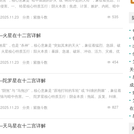
侵害。一、 铃星核心特质五行：阴火本质：焦虑、计算、嫉妒、内耗、暗中
心思缜密，善于谋划，有警觉性，在压力下能激发斗志。缺点：内心焦虑，多疑
535
25.11.23 分类：
紫微斗数
才不遇之感，易有内心痛苦。关键：铃星的核心在于 “阴”与 “计” 。它带来的
—火星在十二宫详解
煞星” ，也是 “杀神” ，核心意象是 “突如其来的天火” ，象征着猛烈、急躁、破
 火星核心特质五行：阳火本质：暴躁、急速、破坏、冲动、活力、灾难。优
力足，有开创精神，做事干脆利落。缺点：性情急躁，容易冲动，缺乏耐性，脾
454
25.11.23 分类：
紫微斗数
关键：火星的核心在于 “猛”与 “速” 。它带来的麻烦通常是突然的、猛烈的。
关
—陀罗星在十二宫详解
成
阴煞” 与 “马拖沙” ，核心意象是 “原地打转的车轮” 或 “纠缠的荆棘” ，象征着
恼与暗中伤害。一、 陀罗星核心特质五行：阴金本质：拖延、反复、纠缠、
力。优点：有耐心，有毅力，做事谨慎，不轻易放弃。缺点：行事拖延，优柔寡
827
25.11.23 分类：
紫微斗数
在
尖，易有纠缠不清的烦恼。关键：陀罗星的核心在于 “迟滞”与 “纠缠”&n...
—天马星在十二宫详解