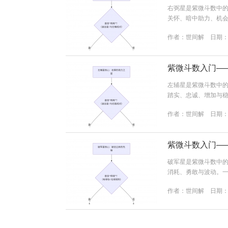
右弼星是紫微斗数中的 
关怀、暗中助力、机会
暗中帮助、机会。优
作者：
世间解
日期：20
点：缺乏主见，容易
于 “暗中辅佐”与 “成对”&
紫微斗数入门—
左辅星是紫微斗数中的 
踏实、忠诚、增加与稳
加、稳定。优点：为
作者：
世间解
日期：20
易依赖，有时显得过于保
力”之星，单独...
紫微斗数入门—
破军星是紫微斗数中的 
消耗、勇敢与波动。一
坏、开创、消耗、变
作者：
世间解
日期：20
强，讲义气。缺点：
星的核心在于 “破旧立新”