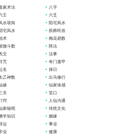
道家术法
八字
六壬
六爻
风水堪舆
阳宅风水
阴宅风水
殡葬民俗
相术
梅花易数
紫微斗数
阵法
表文
法事
符咒
奇门遁甲
起名
择日
太乙神数
出马修行
仙缘
仙家体感
三关
堂口
打窍
人仙沟通
仙家秘闻
传统文化
佛学知识
姻缘
财运
事业
学业
健康