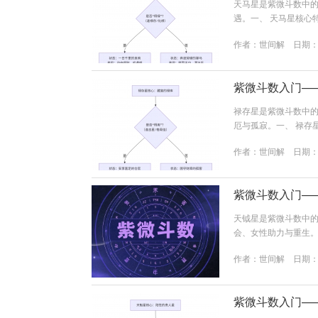
天马星是紫微斗数中的 
遇。一、 天马星核心
点：行动力强，反应
作者：
世间解
日期：20
泊，身心劳碌，不易安
与禄存或化禄同宫或会照，
紫微斗数入门—
禄存星是紫微斗数中的 
厄与孤寂。一、 禄存
厄。优点：稳重可靠
作者：
世间解
日期：20
满足，有时显得小气、孤
在有一个非常重要的特性
紫微斗数入门—
天钺星是紫微斗数中的 
会、女性助力与重生。
重生。优点：为人温
作者：
世间解
日期：20
于依赖贵人，缺乏主动性
会”与“助力”之星，其帮
紫微斗数入门—