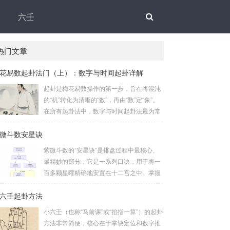
六壬
热门文章
花易数起卦法门（上）：数字与时间起卦详解
起卦是梅花易数操作的第一步，旨在将混沌
的“机”转化为清晰的“数”，再由“数”定“象”。
在所有起卦法中，数字与时间起卦法最为常
用、便捷且精准。一、数字起卦法：万物皆
微斗数安星诀
数这是梅花易数最核心的起卦方法。任何一
组数字，只要它是“偶然”得到的，都可以用
紫微斗数的“安星诀”是排盘过程中最核心、
来起卦。步骤：分拆数字：将得到的一组数
最精妙的部分，它是一系列口诀，用于将一
字（通常是三位数）分成两半。前几位数为
百多颗星曜精确地安置在十二宫之中。掌握
上卦，后几位数为下卦。如果数字是偶数
安星诀，是理解紫微斗数哲学架构和进行手
位，则前后平分；如果是奇数位，则前部分
六壬起卦方法
动排盘的基础。一、 安星诀的核心框架安星
比后部分少一位。例如，数字 256：前一
诀并非单一口诀，而是一个完整的系统，遵
小六壬（也称“马前课”或“掐指一算”）的起卦
位 2 为上卦后两位...
循严格的步骤。其核心顺序是：定紫微 →
方法非常简便，核心在于掌诀定位和数字推
安十四主星 → 布辅星 → 排四化。整个排盘