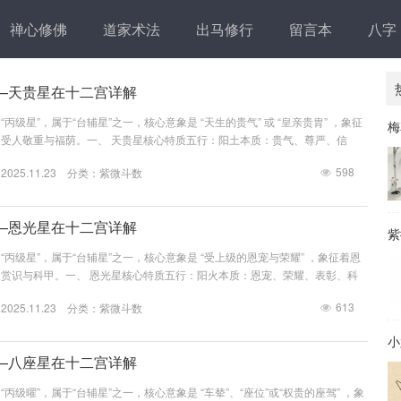
禅心修佛
道家术法
出马修行
留言本
八字
—天贵星在十二宫详解
丙级星”，属于“台辅星”之一，核心意象是 “天生的贵气” 或 “皇亲贵胄” ，象征
梅
受人敬重与福荫。一、 天贵星核心特质五行：阳土本质：贵气、尊严、信
。优点：气质高贵，讲求信用，有尊严，易得人帮助，有福气。缺点：力量较
598
25.11.23 分类：
紫微斗数
可能因爱面子而吃亏。关键：天贵星的核心在于 “贵”与 “信” ，代表一种与生
信誉。它最喜与...
—恩光星在十二宫详解
紫
丙级星”，属于“台辅星”之一，核心意象是 “受上级的恩宠与荣耀” ，象征着恩
赏识与科甲。一、 恩光星核心特质五行：阳火本质：恩宠、荣耀、表彰、科
）赏识。优点：有荣誉感，易得赏识，考试运佳，能因荣誉得利。缺点：力量较
613
25.11.23 分类：
紫微斗数
合吉星方能显贵。关键：恩光星的核心在于 “恩”与 “光” ，代表一种来自上级
质的恩赐与照亮。它最喜与天贵星成对出现...
小
—八座星在十二宫详解
丙级曜”，属于“台辅星”之一，核心意象是 “车辇”、“座位”或“权贵的座驾” ，象