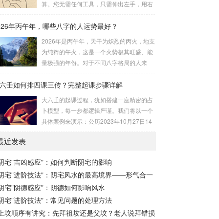
算。您无需任何工具，只需伸出左手，用右
流程与安星诀的依赖关系，可以清晰地通过
手食指在左手掌上按图索骥即可。 掌诀定位
下图展现：二、 核心安星诀详解1. 安紫微星
026年丙午年，哪些八字的人运势最好？
与五行属性：大安：位于食指根部，属木，
诀（定帝星）这是所有安星的第一步，至关
青龙，主数1、4、5，大吉。留连：位于食
2026年是丙午年，天干为炽烈的丙火，地支
重要。口诀：紫微天机星逆行，隔一阳武天
指指尖，属水，玄武，主数2、7、8，凶。
为纯粹的午火，这是一个火势极其旺盛、能
同行，...
速喜：位于中指指尖，属火，朱雀，主数
量极强的年份。对于不同八字格局的人来
3、6、9，吉。赤口：位于无名指指尖，属
说，这一年将是冰火两重天的体验。有些人
金，白虎，主数4、1、2，凶。小吉：位于
六壬如何排四课三传？完整起课步骤详解
会如鱼得水，运势冲天；而有些人则会倍感
无名指根部，属木，六合，主数5、3、8，
煎熬，挑战重重。核心原理：吉凶在于平衡
大六壬的起课过程，犹如搭建一座精密的占
吉。空亡：位于中指根部，属土，勾陈，...
与需求八字讲究五行平衡与“喜用神”。喜用
卜模型，每一步都逻辑严谨。我们将以一个
神就是那个能对你的命局起到最好平衡、补
具体案例来演示：公历2023年10月27日14
助作用的五行。2026年丙午，是火力全开的
点30分（北京时间）。推算地点为北京。第
一年。因此：八字命局中“喜火”、“用火”的
最近发表
一步：明确概念与准备工具四课：事物的四
人，等于得到了天地最强能量的帮助，犹如
个发展阶段或矛盾的四个层面。它是分析事
天降神助，运势自然一飞冲天。八字命局
阴宅"吉凶感应"：如何判断阴宅的影响
体现状的基石。三传：事物发展、演变的三
中“忌火”的人...
阴宅"进阶技法"：阴宅风水的最高境界——形气合一
个核心过程（发用、移易、归计）。它是推
演事态发展的主线。你需要：一张空白的天
阴宅"阴德感应"：阴德如何影响风水
地盘（内含十二地支）、月将、当天日干日
阴宅"进阶技法"：常见问题的处理方法
支。第二步：核心步骤——排四课四课是“三
上坟顺序有讲究：先拜祖坟还是父坟？老人说拜错损
传”之母，此步必须精准。1. 定月将（布“天