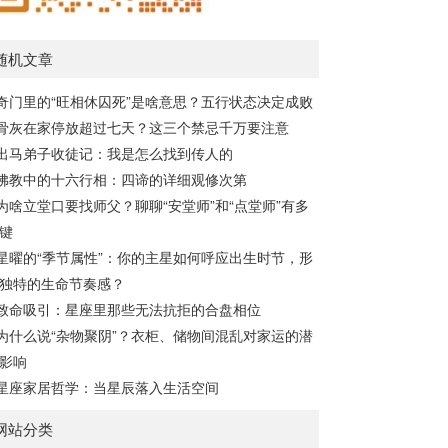
随机文章
奇门里的“旺相休囚死”是啥意思？五行状态决定成败
骨灰在家停放超过七天？这三个禁忌千万要注意
出马弟子收徒记：我是怎么找到传人的
佛教中的十六行相：四谛的详细观修次第
为啥立堂口要找师父？聊聊“安堂师”和“点堂师”有多
键
星曜的“季节属性”：你的主星如何呼应出生时节，形
独特的生命节奏感？
致命吸引：星座里那些无法抗拒的合盘相位
为什么说“杂物聚阴”？衣柜、储物间混乱对家运的潜
影响
星座家居哲学：当星辰落入生活空间
网站分类