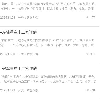
“辅佐吉星” ，核心意象是 “机敏的女性贵人” 或 “得力的左手” ，象征着协助、
与重生。一、 右弼星核心特质五行：阴水本质：辅佐、助力、机敏、关怀、
点：心思细密，温和善良，善解人意，乐于助人，常在暗中给予他人支持。缺
524
25.11.23 分类：
紫微斗数
犹豫，有时帮助他人过于热心反招误会，易有感情困扰。关键：右弼星的核心在
nb...
—左辅星在十二宫详解
“辅佐吉星” ，核心意象是 “忠厚的男性贵人” 或 “得力的右手” ，象征着帮助、
定。一、 左辅星核心特质五行：阳土本质：辅佐、助力、温和、忠厚、增
人温和厚重，心地善良，有责任心，乐于助人，踏实可靠。缺点：缺乏主见，容
514
25.11.23 分类：
紫微斗数
守，行动力稍慢。关键：左辅星的核心在于 “辅佐”与 “成对” 。它是一颗“助
—破军星在十二宫详解
“先锋” 与 “耗星” ，核心意象是 “披荆斩棘的先头部队” ，象征着破坏、开创、
、 破军星核心特质五行：阴水（癸水），兼带阴金（辛金）之气。本质：破
动、勇敢、亲力亲为。优点：勇于任事，求新求变，不畏艰难，有创意，执行力
591
25.11.23 分类：
紫微斗数
喜新厌旧，破坏性强，不守祖业，言辞犀利，一生波动，人缘不佳。关键：破军
 。它...