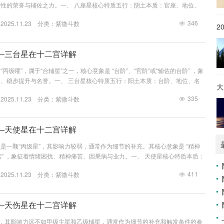
性的荣誉与辅佐之力。一、 八座星核心特质五行：阴土本质：官座、地位、
的荣誉。优点：有贵气，易得荣誉，受人赏识，有辅佐之力。缺点：力量较弱，
346
25.11.23 分类：
紫微斗数
星方能显贵。关键：八座星的核心在于 “座”与 “荣” ，代表一种受认可的、带
2
三台星成对出现，形成 ...
—三台星在十二宫详解
丙级曜”，属于“台辅星”之一，核心意象是 “台阶”、“官阶”或“辅佐的台阶” ，象
、稳步提升与名誉。一、 三台星核心特质五行：阳土本质：台阶、地位、名
大
。优点：有荣誉感，做事有步骤，易得地位提升，受人尊重。缺点：力量较弱，
335
25.11.23 分类：
紫微斗数
星方能显贵。关键：三台星的核心在于 “台”与 “阶” ，代表一种阶梯式的、稳
星成对出现，形成 “...
—天使星在十二宫详解
是一颗“丙级星”，其影响力较弱，通常作为细节的补充。其核心意象是 “精神
毒素” ，象征着情绪困扰、精神痛苦、因果病与业力。一、 天使星核心特质本质：
因果业力、内心痛苦。关键：天使星的力量同样需要被“触发”。当它所在的宫
411
25.11.23 分类：
紫微斗数
、铃星、地空、地劫）或化忌时，其代表的精神困扰才会明显显现。它通常与天
“身体的损伤”，二者分别代表心与身的困扰。二、 天...
—天伤星在十二宫详解
”，其影响力远不如甲级主星和乙级辅星，通常作为细节的补充和触发条件的参