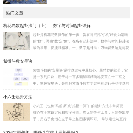
热门文章
梅花易数起卦法门（上）：数字与时间起卦详解
起卦是梅花易数操作的第一步，旨在将混沌的“机”转化为清晰
的“数”，再由“数”定“象”。在所有起卦法中，数字与时间起卦法
最为常用、便捷且精准。一、数字起卦法：万物皆数这是梅花
易数最核心的起卦方法。任何一组数字，只要它是“偶然”得到
紫微斗数安星诀
的，都可以用来起卦。步骤：分拆数字：将得到的一组数字
（通常是三位数）分成两半。前几位数为上卦，后几位数为下
紫微斗数的“安星诀”是排盘过程中最核心、最精妙的部分，它
卦。如果数字是偶数位，则前后平分；如果是奇数位，则前部
是一系列口诀，用于将一百多颗星曜精确地安置在十二宫之
分比后部分少一位。例如，数字 256：前一位 2 为上卦后两
中。掌握安星诀，是理解紫微斗数哲学架构和进行手动排盘的
位...
基础。一、 安星诀的核心框架安星诀并非单一口诀，而是一
小六壬起卦方法
个完整的系统，遵循严格的步骤。其核心顺序是：定紫微 →
安十四主星 → 布辅星 → 排四化。整个排盘流程与安星诀的依
小六壬（也称“马前课”或“掐指一算”）的起卦方法非常简便，
赖关系，可以清晰地通过下图展现：二、 核心安星诀详解1.
核心在于掌诀定位和数字推算。您无需任何工具，只需伸出左
安紫微星诀（定帝星）这是所有安星的第一步，至关重要。口
手，用右手食指在左手掌上按图索骥即可。 掌诀定位与五行
诀：紫微天机星逆行，隔一阳武天同行，...
属性：大安：位于食指根部，属木，青龙，主数1、4、5，大
2026年丙午年，哪些八字的人运势最好？
吉。留连：位于食指指尖，属水，玄武，主数2、7、8，凶。