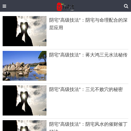
阴宅"高级技法"：阴宅与命理配合的深
层应用
阴宅"高级技法"：蒋大鸿三元水法秘传
阴宅"高级技法"：三元不败穴的秘密
阴宅"高级技法"：阴宅风水的催财催丁