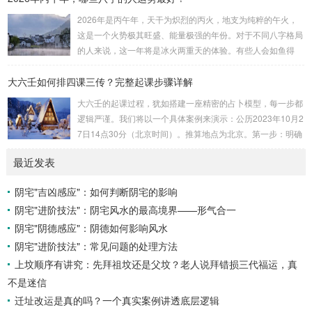
速喜：位于中指指尖，属火，朱雀，主数3、6、9，吉。赤
2026年是丙午年，天干为炽烈的丙火，地支为纯粹的午火，
口：位于无名指指尖，属金，白虎，主数4、1、2，凶。小
这是一个火势极其旺盛、能量极强的年份。对于不同八字格局
吉：位于无名指根部，属木，六合，主数5、3、8，吉。空
的人来说，这一年将是冰火两重天的体验。有些人会如鱼得
亡：位于中指根部，属土，勾陈，...
水，运势冲天；而有些人则会倍感煎熬，挑战重重。核心原
大六壬如何排四课三传？完整起课步骤详解
理：吉凶在于平衡与需求八字讲究五行平衡与“喜用神”。喜用
神就是那个能对你的命局起到最好平衡、补助作用的五行。20
大六壬的起课过程，犹如搭建一座精密的占卜模型，每一步都
26年丙午，是火力全开的一年。因此：八字命局中“喜火”、“用
逻辑严谨。我们将以一个具体案例来演示：公历2023年10月2
火”的人，等于得到了天地最强能量的帮助，犹如天降神助，
7日14点30分（北京时间）。推算地点为北京。第一步：明确
运势自然一飞冲天。八字命局中“忌火”的人...
概念与准备工具四课：事物的四个发展阶段或矛盾的四个层
最近发表
面。它是分析事体现状的基石。三传：事物发展、演变的三个
核心过程（发用、移易、归计）。它是推演事态发展的主线。
阴宅"吉凶感应"：如何判断阴宅的影响
你需要：一张空白的天地盘（内含十二地支）、月将、当天日
阴宅"进阶技法"：阴宅风水的最高境界——形气合一
干日支。第二步：核心步骤——排四课四课是“三传”之母，此
步必须精准。1. 定月将（布“天盘”的...
阴宅"阴德感应"：阴德如何影响风水
阴宅"进阶技法"：常见问题的处理方法
上坟顺序有讲究：先拜祖坟还是父坟？老人说拜错损三代福运，真
不是迷信
迁址改运是真的吗？一个真实案例讲透底层逻辑