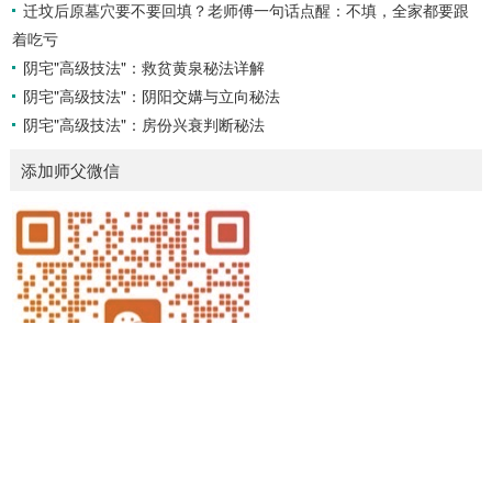
迁坟后原墓穴要不要回填？老师傅一句话点醒：不填，全家都要跟
着吃亏
阴宅"高级技法"：救贫黄泉秘法详解
阴宅"高级技法"：阴阳交媾与立向秘法
阴宅"高级技法"：房份兴衰判断秘法
添加师父微信